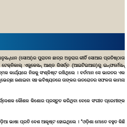
ନୁସନ୍ଧାନ (ସୋଆ)ର ପୁରାତନ ଛାତ୍ର ଅନୁରାଗ କୀର୍ତି ସୋଆର ପ୍ରତିଷ୍ଠାତା
କ୍ନିକାଲ୍ ଏଜୁକେସନ୍ ଆଣ୍ଡ ରିସର୍ଚ୍ଚ (ଆଇଟିଇଆର)ରୁ ଇନ୍ଫର୍ମେସନ୍
ମକ କାର୍ଯ୍ୟରେ ନିଜକୁ ସଂଶ୍ଳିଷ୍ଟ ରଖିଥିଲେ । ବର୍ତମାନ ସେ ଭାରତର ଏକ
ପାଇଁ ଶୁଭେଚ୍ଛା ଜଣାଇବା ସହ ଭବିଷ୍ୟତରେ ତାଙ୍କର ଉତରୋତର ସଫଳତା କାମନା
ତ ନିର୍ଦ୍ଦେଶକ କୌଶଳ କିଶୋର ପ୍ରସ୍ତୁତ କରିଥିବା ବେଳେ ସଂଗୀତ ପ୍ରେମୀଙ୍କ
ଂ ଓଡ଼ିଆ ଭାଷା ପ୍ରତି ବେଶ ଆକୃଷ୍ଟ ହୋଇଥିଲେ । “ଓଡ଼ିଶା ମୋତେ ବହୁତ କିଛି