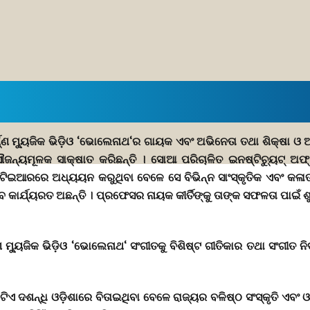
ଣ୍ଣ ମ୍ୟୁଜିକ ଭିଡ଼ିଓ ‘ଭୋଲେନାଥ‘ର ଗାୟକ ଏବଂ ଅଭିନେତା ତଥା ଶିକ୍ଷା ଓ ଅ
ମୂଳକ ସାକ୍ଷାତ କରିଛନ୍ତି । ସୋଆ ପରିଚାଳିତ ଇନଷ୍ଟିଚ୍ୟୁଟ୍ ଅଫ୍ ଟେ
ଟିଇଆରରେ ଅଧ୍ୟୟନ କରୁଥିବା ବେଳେ ସେ ବିଭିନ୍ନ ସାଂସ୍କୃତିକ ଏବଂ କଳାତ୍
ାବେ କାର୍ଯ୍ୟରତ ଅଛନ୍ତି । ପ୍ରଫେସର ନାୟକ କୀର୍ତିଙ୍କୁ ତାଙ୍କ ସଫଳତା 
ୂର୍ଣ୍ଣ ମ୍ୟୁଜିକ ଭିଡ଼ିଓ ‘ଭୋଲେନାଥ‘ ସଂଗୀତକୁ ବିଶିଷ୍ଟ ଗୀତିକାର ତଥା ସଂଗୀ
 ଗୋଟିଏ ଦଶନ୍ଧି ଓଡ଼ିଶାରେ ବିତାଇଥିବା ବେଳେ ରାଜ୍ୟର ବଳିଷ୍ଠ ସଂସ୍କୃତି ଏବ