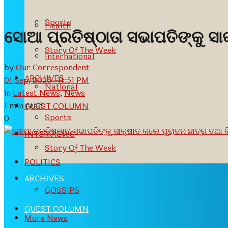
Sports
Health
ସୋଆ ପ୍ରତିଷ୍ଠାତା ସଭାପତିଙ୍କୁ ସାକ
Story Of The Week
International
by
Our Correspondent
ARCHIVES
01 Sep, 2025- 11:51 PM
National
in
Latest News
,
News
1 min read
GUEST COLUMN
Sports
0
INTERVIEWS
Story Of The Week
POLITICS
ARCHIVES
GOSSIPS
GUEST COLUMN
More News