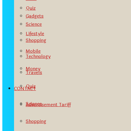
Quiz
Gadgets
Science
Lifestyle
Shopping
Mobile
Technology
Money
Travels
Quiz
CONTACT
Science
Advertisement Tariff
Shopping