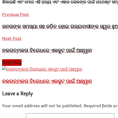
ଶିଖାଇଛି ଏବଂ ମୋର ଏହି ରାଜ୍ୟ ଏବଂ ଏହାର ଲୋକଙ୍କ ପାଇଁ ଯଥେଷ୍ଟ ସମ୍ମ
Previous Post
ଜନତାଙ୍କ ସମସ୍ୟା ସହ ଜଡ଼ିତ ହୋଇ ରାଜ୍ୟବାସୀଙ୍କ ସ୍ୱର ହୁ
Next Post
ନକରାତ୍ମକତା ବିରୋଧରେ ଏକଜୁଟ ପାଇଁ ଆହ୍ୱାନ
Next Post
ନକରାତ୍ମକତା ବିରୋଧରେ ଏକଜୁଟ ପାଇଁ ଆହ୍ୱାନ
Leave a Reply
Your email address will not be published.
Required fields 