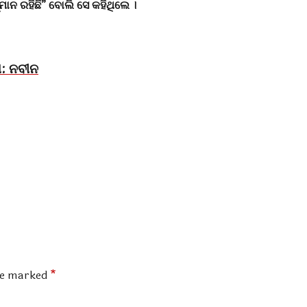
ାନ ରହିଛି” ବୋଲି ସେ କହିଥିଲେ ।
ଅ: ନବୀନ
are marked
*