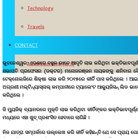
Technology
Travels
CONTACT
ଭୁବନେଶ୍ୱର:
ଦେଶରେ ବହୁଳ ଭାବେ ଆଦୃତି ଲାଭ କରିଥିବା ଭକ୍ତିଭାବପୂର୍
Advertisement Tariff
ସଭାପତି ପ୍ରଫେସର (ଡକ୍ଟର) ମନୋଜରଞ୍ଜନ ନାୟକଙ୍କୁ ଶନିବାର ସୌଜନ୍ୟ
ଟେକ୍ନୋଲଜିରେ ଶିକ୍ଷା ଲାଭ କରି ୨୦୧୫ରେ କୀର୍ତି ପାସ କରିଥିଲେ । ଆଇ
ଅଗ୍ରଣୀ ମଲ୍ଟିନ୍ୟାସ୍ନାଲ୍ କମ୍ପାନୀରେ ଟ୍ୟାଲେଂଟ ଆକ୍ୟୁଜିସନ୍ ଲିଡ ଭ
କରିଥିଲେ ।
ଜି ମ୍ୟୁଜିକ୍ ବ୍ୟାନରରେ ମୁକ୍ତି ଲାଭ କରିଥିବା କୀର୍ତିଙ୍କର ଭକ୍ତିଭାବପ
ମଧ୍ୟରେ ଏହା ଖୁବ୍ ପ୍ରଶଂସିତ ହେବାରେ ଲାଗିଛି ।
ନିଜ ଯାତ୍ରା ସମ୍ପର୍କରେ ଉଲ୍ଲେଖ କରି କୀର୍ତି କହିଛନ୍ତି ଯେ ସେ ପ୍ରାୟ