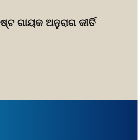
ଷ୍ଟ ଗାୟକ ଅନୁରାଗ କୀର୍ତି