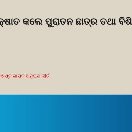
୍ଷାତ କଲେ ପୁରାତନ ଛାତ୍ର ତଥା ବିଶି