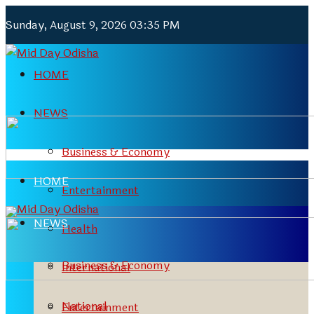
Sunday, August 9, 2026 03:35 PM
HOME
NEWS
Business & Economy
HOME
Entertainment
NEWS
Health
Business & Economy
International
National
Entertainment