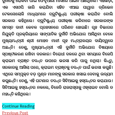
ଦୁର୍ନୀତିକୁ ରୋକିବା ପାଇଁ ଫେବୃଆରୀ ମାସରେ ଆଇନ ଆଣିଥିଲେ। ଏହାଛଡ଼ା,
ଏକ ଏସଓପି ଜାରି କରାଯିବା ସହିତ ଏଆଇ ପାୱାର ଡ୍ରିଭେନ
ଟେକନୋଲୋଜି ମାଧ୍ୟମରେ ତ୍ରୁଟିଶୁନ୍ୟ ପରୀକ୍ଷା କରାଯିବ ବୋଲି
ସରକାର କହିଥିଲେ। ତ୍ରୁଟିଶୁନ୍ୟ ପରୀକ୍ଷା କରିବାରେ ସରକାରଙ୍କ
ସମସ୍ତ ଦାବୀ କେବଳ ପ୍ରହସନରେ ପରିଣତ ହୋଇଛି। ଗୃହ ବିଭାଗର
ନିଯୁକ୍ତି ପ୍ରକ୍ରିୟାରେ ସାଙ୍ଘାତିକ ଦୁର୍ନୀତି ଅଭିଯୋଗ ଆସିଥିବା ବେଳେ
ମୁଖ୍ୟମନ୍ତ୍ରୀ ଶ୍ରୀ ମୋହନ ମାଝୀ ଗୃହ ମନ୍ତ୍ରାଳୟର ଦାୟିତ୍ୱରେ
ଅଛନ୍ତି। ତେଣୁ, ମୁଖ୍ୟମନ୍ତ୍ରୀ ଏହି ଦୁର୍ନୀତି ଅଭିଯୋଗ ବିଷୟରେ
ସ୍ପଷ୍ଟୀକରଣ ରଖିବା ଦରକାର। ବିରୋଧୀ ଦଳରେ ଥିବା ସମୟରେ ବିଜେପି
କ୍ରାଇମ ବ୍ରାଞ୍ଚ ତଦନ୍ତ ଉପରେ ଭରସା କରି ପାରୁ ନଥିଲା। କିନ୍ତୁ,
ସରକାରକୁ ଆସିଲା ପରେ, କ୍ରାଇମ ବ୍ରାଞ୍ଚକୁ ତଦନ୍ତ ପାଇଁ ଭରସା କରୁଛି।
ଏଥିରେ ସମ୍ପୃକ୍ତ ବଡ଼ ମୁଣ୍ଡ ମାନଙ୍କୁ ସରକାର ଖସାଇ ଦେବାକୁ ଉଦ୍ୟମ
କରୁଛନ୍ତି। ତେଣୁ, ଏହି ଘଟଣାର ତଦନ୍ତ ସିବିଆଇକୁ ହସ୍ତାନ୍ତର କରାଯାଉ।
ସିବିଆଇକୁ ହସ୍ତାନ୍ତର ନକଲେ, ବିଜେଡି ରାଜରାସ୍ତାକୁ ଓହ୍ଲାଇବ ବୋଲି ଡ
ମହାନ୍ତି କହିଥିଲେ।
Continue Reading
Previous Post