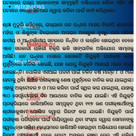
ଘଟଣାରେ ରାଜ୍ୟ ସରକାରଙ୍କ ସମ୍ପୃକ୍ତି ଅଭିଯୋଗ କରିବା ସହିତ ଏହି
INTERVIEWS
ଘଟଣାର ତଦନ୍ତ ସିବିଆଇ ଦ୍ୱାରା କରିବା ପାଇଁ ଦାବୀ କରିଥିଲେ।
Auto
ଶ୍ରୀ ମୁଦୁଲି କହିଥିଲେ, ରାଜ୍ୟରେ ଗତ ପନ୍ଦର ମାସର ବିଜେପି ଶାସନରେ
POLITICS
Crime
ମହିଳା ଓ ଶିଶୁଙ୍କ ବିରୋଧରେ ଅପରାଧ ଅହେତୁକ ବୃଦ୍ଧି ପାଇ ଓଡିଶା
ଜାତୀୟ ଓ ଆନ୍ତର୍ଜାତୀୟ ସ୍ତରରେ ନିନ୍ଦିତ ଓ ଲଜ୍ଜିତ ହୋଇଥିବା ବେଳେ
GOSSIPS
Environment
ଏବେ ସରକାରୀ ଚାକିରୀ ବିକ୍ରି ଭଳି ସାଙ୍ଘାତିକ ଅଭିଯୋଗ ସାମ୍ନାକୁ
ଆସିଛି। ଗତ ପନ୍ଦର ମାସରେ ଷୋହଳଟି ନିଯୁକ୍ତି ପରୀକ୍ଷା ଶେଷ
Food
More News
ମୁହୂର୍ତ୍ତରେ ବାତିଲ ହୋଇଛି, ଯାହା ଯୋଗୁ ନିଯୁକ୍ତି ଆଶାୟୀ ମାନେ ହତାଶ
ହୋଇଛନ୍ତି। ପୋଲିସ ଏସଆଇ ପଦବୀ ପାଇଁ ଚଳିତ ବର୍ଷ ମାର୍ଚ୍ଚ ୮ ଓ ୯ରେ
Gadgets
Auto
ହେବାକୁ ଥିବା ଲିଖିତ ପରୀକ୍ଷାକୁ ଶେଷ ମୁହୂର୍ତ୍ତରେ ବାତିଲ କରା ଯାଇଥିଲା।
ଏହାକୁ ଅକ୍ଟୋବର ୭ ଓ ୮ରେ କରିବା ପାଇଁ ସ୍ଥିର କରା ଯାଇଥିଲା, ଯାହାକୁ
Lifestyle
୩୦ ସେପ୍ଟେମ୍ବର ଦିନ ଆଉଥରେ ବାତିଲ କରା ଯାଇଛି। ଏହି ନିଯୁକ୍ତି
Crime
ପ୍ରକ୍ରିୟାରେ ଜାଲିଆତିରେ ସମ୍ପୃକ୍ତ ଥିବା ୧୧୭ ଜଣ ପରୀକ୍ଷାର୍ଥୀଙ୍କୁ
Mobile
ଶ୍ରୀକାକୁଲମ ପୋଲିସ ଦ୍ୱାରା ଗିରଫ କରା ଯାଇଛି। ନିଯୁକ୍ତି ପାଇଁ
Environment
ପରୀକ୍ଷା ପରିଚାଳନା ପାଇଁ ଦାୟିତ୍ୱରେ ଥିବା ସଂସ୍ଥା ଦ୍ୱାରା ସେମାନଙ୍କୁ
ସ୍ୱତନ୍ତ୍ର ତାଲିମ ମାଧ୍ୟମରେ ଜାଲିଆତି ହୋଇଥିବା ଅଭିଯୋଗ ହୋଇଛି।
Money
Food
ଗିରଫ ପରୀକ୍ଷାର୍ଥୀ ମାନେ ମୋଟା ଅଙ୍କର ଲାଞ୍ଚ ଦେଇ ଏହି ଚାକିରୀ