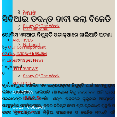
Sports
Health
ସିବିଆଇ ତଦନ୍ତ ଦାବୀ କଲା ବିଜେଡି
Story Of The Week
International
ପୋଲିସ ଏସଆଇ ନିଯୁକ୍ତି ପରୀକ୍ଷାରେ ଜାଲିଆତି ଘଟଣା
ARCHIVES
National
by
Our Correspondent
02 Oct, 2025- 11:59 PM
GUEST COLUMN
in
Latest News
,
News
Sports
1 min read
INTERVIEWS
0
Story Of The Week
POLITICS
ଭୁବନେଶ୍ୱର:
ପୋଲିସ ସବ ଇନ୍ସପେକ୍ଟର ନିଯୁକ୍ତି ପାଇଁ ହେବାକୁ ଥିବା
ARCHIVES
ଲିଖିତ ପରୀକ୍ଷାରେ ଜାଲିଆତି ମାମଲାରେ ବିଜୁ ଜନତା ଦଳ ଆଜି ରାଜ୍ୟ
GOSSIPS
ସରକାରଙ୍କ ଉପରେ ବର୍ଷିଛି। ଶଙ୍ଖ ଭଵନରେ ଗୁରୁବାର ଆୟୋଜିତ
ସାମ୍ୱାଦିକ ସମ୍ମିଳନୀରେ, ଦଳର ବରିଷ୍ଟ ନେତା ଶ୍ରୀ ପ୍ରଶାନ୍ତ ମୁଦୁଲି ଓ
GUEST COLUMN
More News
ଦଳର ମୁଖପାତ୍ର ତଥା ମିଡ଼ିଆ ସଂଯୋଜକ ଡ ଲେନିନ ମହାନ୍ତି ଏହି