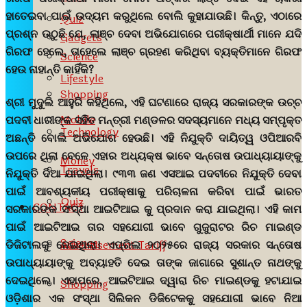
ହାତେଇବା ପାଇଁ ଉଦ୍ୟମ କରୁଥିଲେ ବୋଲି କୁହାଯାଉଛି। କିନ୍ତୁ, ଏଠାରେ
Quiz
ପ୍ରଶ୍ନ ଉଠୁଛି ଯେ, ଲାଞ୍ଚ ଦେବା ଅଭିଯୋଗରେ ପରୀକ୍ଷାର୍ଥୀ ମାନେ ଯଦି
Gadgets
ଗିରଫ ହେଲେ, ତାହେଲେ ଲାଞ୍ଚ ଗ୍ରହଣ କରିଥିବା ବ୍ୟକ୍ତିମାନେ ଗିରଫ
Science
ହେଉ ନାହାନ୍ତି କାହିଁକି?
Lifestyle
Shopping
ଶ୍ରୀ ମୁଦୁଲି ଆହୁରି କହିଥିଲେ, ଏହି ଘଟଣାରେ ରାଜ୍ୟ ସରକାରଙ୍କ ଉଚ୍ଚ
Mobile
ପଦବୀ ଧାରୀଙ୍କ ସହିତ ମନ୍ତ୍ରୀ ମଣ୍ଡଳର ସଦସ୍ୟମାନେ ମଧ୍ୟ ସମ୍ପୃକ୍ତ
Technology
ଅଛନ୍ତି ବୋଲି ଅଭିଯୋଗ ହେଉଛି। ଏହି ନିଯୁକ୍ତି ଦାୟିତ୍ୱ ଓପିଆରବି
ଉପରେ ଥିଲା ବେଳେ ଏହାର ଅଧ୍ୟକ୍ଷ ଭାବେ ସନ୍ତୋଷ ଉପାଧ୍ୟାୟାଙ୍କୁ
Money
Travels
ନିଯୁକ୍ତି ଦିଆ ଯାଇଥିଲା। ୯୩୩ ଜଣ ଏସଆଇ ପଦବୀରେ ନିଯୁକ୍ତି ଦେବା
ପାଇଁ ଆବଶ୍ୟକୀୟ ପରୀକ୍ଷାକୁ ପରିଚାଳନା କରିବା ପାଇଁ ଭାରତ
Quiz
CONTACT
ସରକାରଙ୍କ ସଂସ୍ଥା ଆଇଟିଆଇ କୁ ପ୍ରଦାନ କରା ଯାଇଥିଲା। ଏହି କାମ
ପାଇଁ ଆଇଟିଆଇ ତାର ସହଯୋଗୀ ଭାବେ ଗୁଜୁରାଟର ରିଚ ମାଇଣ୍ଡ
Science
ଡିଜିଟାଲକୁ ନେଇଥିଲା। ଏପ୍ରିଲ ୨୦୨୫ରେ ରାଜ୍ୟ ସରକାର ସନ୍ତୋଷ
Advertisement Tariff
ଉପାଧ୍ୟାୟାଙ୍କୁ ଅବ୍ୟାହତି ଦେଇ ତାଙ୍କ ଜାଗାରେ ସୁଶାନ୍ତ ନାଥଙ୍କୁ
ଦେଇଥିଲେ। ଏହାପରେ, ଆଇଟିଆଇ ଦ୍ୱାରା ରିଚ ମାଇଣ୍ଡକୁ ହଟାଯାଇ
Shopping
ଓଡ଼ିଶାର ଏକ ସଂସ୍ଥା ସିଲିକନ ଡିଜିଟେକକୁ ସହଯୋଗୀ ଭାବେ ନିଆ