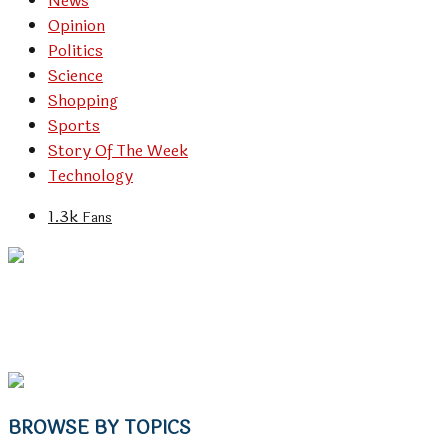
News
Opinion
Politics
Science
Shopping
Sports
Story Of The Week
Technology
1.3k
Fans
BROWSE BY TOPICS