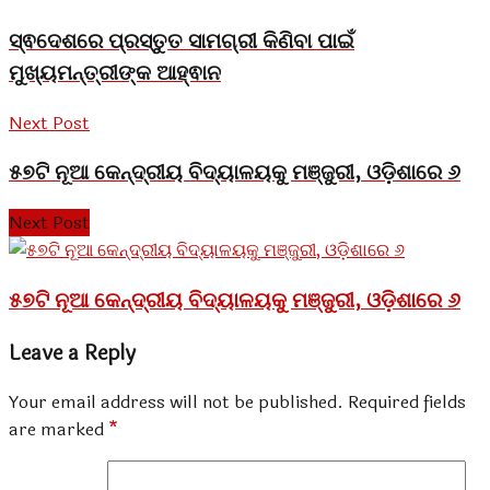
ସ୍ଵଦେଶରେ ପ୍ରସ୍ତୁତ ସାମଗ୍ରୀ କିଣିବା ପାଇଁ
ମୁଖ୍ୟମନ୍ତ୍ରୀଙ୍କ ଆହ୍ଵାନ
Next Post
୫୭ଟି ନୂଆ କେନ୍ଦ୍ରୀୟ ବିଦ୍ୟାଳୟକୁ ମଞ୍ଜୁରୀ, ଓଡ଼ିଶାରେ ୬
Next Post
୫୭ଟି ନୂଆ କେନ୍ଦ୍ରୀୟ ବିଦ୍ୟାଳୟକୁ ମଞ୍ଜୁରୀ, ଓଡ଼ିଶାରେ ୬
Leave a Reply
Your email address will not be published.
Required fields
are marked
*