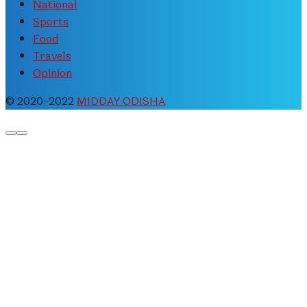
National
Sports
Food
Travels
Opinion
© 2020-2022
MIDDAY ODISHA