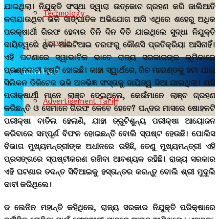
ଯାଇଥିଲା। ନିଯୁକ୍ତି ସଂସ୍ଥା ଦ୍ୱାରା ଉତ୍କୋଚ ଗ୍ରହଣ କରି ଜାଲିଆତି
Technology
କରାଯାଉଥିବା ଭଳି ସାଙ୍ଘାତିକ ଅଭିଯୋଗ ଆସି ଏଥିରେ ଶହେରୁ ଅଧିକ
ପରକ୍ଷାର୍ଥୀ ଗିରଫ ହେବାର ତିନି ଦିନ ବିତି ଯାଇଥିଲେ ସୁଦ୍ଧା ନିଯୁକ୍ତି
Travels
ଦାୟିତ୍ୱରେ ଥିବା ଆଇଟିଆଇ ତରଫରୁ କୌଣସି ପ୍ରତିକ୍ରିୟା ଆସିନାହିଁ।
ଏହି ଘଟଣାରେ ସ୍ୱାଭାବିକ ଭାବେ ରାଜ୍ୟ ସରକାରଙ୍କ ଭୂମିକାରେ
ପ୍ରଶ୍ନବାଚୀ ସୃଷ୍ଟି ହୋଇଛି। କାହା ସ୍ୱାର୍ଥରେ, ରିଚ ମାଇଣ୍ଡକୁ ହଟା ଯାଇ
CONTACT
ସିଲିକନ ଡିଜିଟେକ ଭଳି ଅନଭିଜ୍ଞ ସଂସ୍ତାକୁ ଦାୟିତ୍ୱ ଦିଆ ଯାଇଥିଲା। ଯଦି
ପରୀକ୍ଷାର୍ଥୀ ମାନେ ଲାଞ୍ଚ ଦେଇଥିଲେ, କେଉଁମାନେ ଲାଞ୍ଚ ଗ୍ରହଣ
Advertisement Tariff
କରିଛନ୍ତି ଓ ସେମାନେ ଗିରଫ କେବେ ହେବେ? ପନ୍ଦର ମାସରେ ଷୋହଳଟି
ପରୀକ୍ଷା ବାତିଲ ହେଲାଣି, ଯାହା ତ୍ରୁଟିଶୁନ୍ୟ ପରୀକ୍ଷା ଆୟୋଜନ
କରିବାରେ ସମ୍ପୂର୍ଣ ବିଫଳ ହୋଇଛନ୍ତି ବୋଲି ସ୍ପଷ୍ଟ ହେଉଛି। ପୋଲିସ
ବିଭାଗ ମୁଖ୍ୟମନ୍ତ୍ରୀଙ୍କ ଅଧୀନରେ ରହିଛି, ତେଣୁ ମୁଖ୍ୟମନ୍ତ୍ରୀ ଏହି
ପ୍ରସଙ୍ଗରେ ସ୍ପଷ୍ଟୀକରଣ ରଖିବା ଆବଶ୍ୟକ ରହିଛି। ରାଜ୍ୟ ସରକାର
ଏହି ଘଟଣାର ତଦନ୍ତ ସିବିଆଇକୁ ହସ୍ତାନ୍ତର କରନ୍ତୁ ବୋଲି ଶ୍ରୀ ମୁଦୁଲି
ଦାବୀ କରିଥିଲେ।
ଡ ଲେନିନ ମହାନ୍ତି କହିଥିଲେ, ରାଜ୍ୟ ସରକାର ନିଯୁକ୍ତି ପରିକ୍ଷାରେ