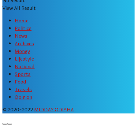
No Result
View All Result
Home
Politics
News
Archives
Money
Lifestyle
National
Sports
Food
Travels
Opinion
© 2020-2022
MIDDAY ODISHA