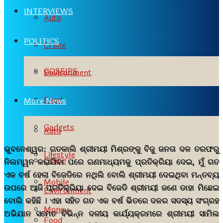
INTERVIEWS
Auto
POLITICS
Crime
GOSSIPS
Environment
Food
More News
Gadgets
Auto
ଭୁବନେଶ୍ୱର:
ଗତକାଲି ଶ୍ରୀମୟୀ ମିଶ୍ରଙ୍କୁ ବିଜୁ ଜନତା ଦଳ ତରଫରୁ
Lifestyle
Crime
ନିଲମ୍ୱନ କରାଯିବା ପରେ ଗଣମାଧ୍ୟମକୁ ପ୍ରତିକ୍ରିୟା ଦେଇ, ମୁଁ ଗତ
ଏକ ବର୍ଷ ହେଲା ବିଜେଡିରେ ନଥିଲି ବୋଲି ଶ୍ରୀମୟୀ ଦେଇଥିବା ମନ୍ତବ୍ୟ
Mobile
ଉପରେ ଆଜି ପ୍ରତିକ୍ରିୟା ଦେଇ ବିଜେଡି ଶ୍ରୀମୟୀ ଜଣେ ଡାହା ମିଛେଇ
Environment
ବୋଲି କହିଛି । ଏହା ସହିତ ଗତ ଏକ ବର୍ଷ ଭିତରେ ଦଳର ସଦସ୍ୟ ସଂଗ୍ରହ
Money
ଅଭିଯାନ ସମେତ ବିଭିନ୍ନ ଦଳୀୟ କାର୍ଯ୍ୟକ୍ରମରେ ଶ୍ରୀମୟୀ ସାମିଲ
Food