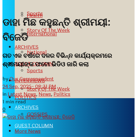
Sports
Health
ଡାହା ମିଛ କହୁଛନ୍ତି ଶ୍ରୀମୟୀ:
Story Of The Week
International
ବିଜେଡି
ARCHIVES
National
ଗତ ଏକ ବର୍ଷରେ ଦଳର ବିଭିନ୍ନ କାର୍ଯ୍ୟକ୍ରମରେ
ଶ୍ରୀମୟୀଙ୍କ ଫଟୋ ଭିଡିଓ ଜାରି କଲା
GUEST COLUMN
Sports
by
Our Correspondent
INTERVIEWS
24 Sep, 2025- 08:31 PM
Story Of The Week
in
Latest News
,
News
,
Politics
POLITICS
1 min read
ARCHIVES
0
GOSSIPS
GUEST COLUMN
More News