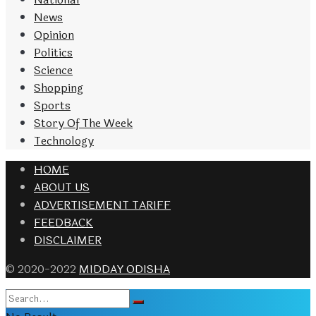
News
Opinion
Politics
Science
Shopping
Sports
Story Of The Week
Technology
HOME
ABOUT US
ADVERTISEMENT TARIFF
FEEDBACK
DISCLAIMER
© 2020-2022
MIDDAY ODISHA