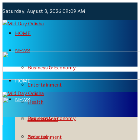
Saturday, August 8, 2026 09:09 AM
HOME
NEWS
Business & Economy
HOME
Entertainment
NEWS
Health
Business & Economy
International
National
Entertainment