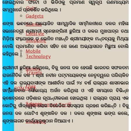
ହୋଇଥିବାର ଫଟୋ ଓ ଭିଡିଓକୁ ପ୍ରମାଣ ସ୍ୱରୂପ ଗଣମାଧ୍ୟମ
Quiz
ସମ୍ମୁଖରେ ପ୍ରଦର୍ଶିତ କରିଥିଲେ ।
Gadgets
ଶଙ୍ଖ ଭବନରେ ଆୟୋଜିତ ସାମ୍ୱାଦିକ ସମ୍ମିଳନୀରେ ଦଳର ମହିଳା
Science
ସଭାନେତ୍ରୀ ଶ୍ରୀମତୀ ସ୍ନେହାଙ୍ଗିନୀ ଛୁରିଆ ଓ ଦଳର ମୁଖପାତ୍ର ତଥା
Lifestyle
ମିଡ଼ିଆ ସଂଯୋଜକ ଡ଼ ଲେନିନ ମହାନ୍ତି ଶ୍ରୀମୟୀଙ୍କ ମନ୍ତବ୍ୟକୁ ମିଥ୍ୟା
Shopping
ବୋଲି ପ୍ରମାଣିତ କରିବା ସହିତ ସେ ଜଣେ ଅଭ୍ୟାସଗତ ମିଛୁଆ ବୋଲି
Mobile
କହିଥିଲେ ।
Technology
ଶ୍ରୀମତୀ ଛୁରିଆ କହିଥିଲେ, ବିଜୁ ଜନତା ଦଳ ହେଉଛି ଭାରତର ସଫଳତମ
Money
Travels
ରାଜନୈତିକ ଦଳ । ଶ୍ରୀ ନବୀନ ପଟ୍ଟନାୟକଙ୍କ ନେତୃତ୍ୱରେ ପରିଚାଳିତ
ଏହି ଦଳ ରାଜ୍ୟବାସୀଙ୍କ ଆଶୀର୍ବାଦ ପାଇଁ ୨୪ ବର୍ଷ ରାଜ୍ୟର ଶାସନଭାର
Quiz
CONTACT
ସମ୍ଭାଳିବାର ସୌଭାଗ୍ୟ ଅର୍ଜନ କରିଥିଲା ଓ ଏହି ସମୟରେ ବିଭିନ୍ନ
କ୍ଷେତ୍ରରେ ଓଡ଼ିଶାର ରୂପାନ୍ତୀକରଣ ହୋଇଥିଲା । ରାଜ୍ୟର ପ୍ରାୟ ଏକ
Science
Advertisement Tariff
କୋଟିରୁ ଊଦ୍ଧ୍ୱର୍ ଲୋକ ବିଜେଡିର ସଦସ୍ୟତା ଗ୍ରହଣ କରିଛନ୍ତି । ବିଜୁ
ଜନତା ଦଳ ଗୋଟିଏ ଶୃଙ୍ଖଳିତ ଦଳ । ଦଳର ଶୃଙ୍ଖଳା ଭଙ୍ଗ କଲେ,
ଶୃଙ୍ଖଳାଗତ କାର୍ଯ୍ୟାନୁଷ୍ଠାନ ନିଆଯାଏ ।
Shopping