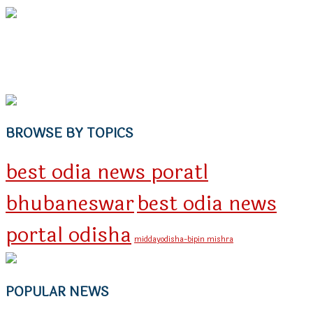
BROWSE BY TOPICS
best odia news poratl
bhubaneswar
best odia news
portal odisha
middayodisha-bipin mishra
POPULAR NEWS