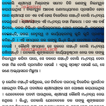
ଗତକାଲି ଶ୍ରୀମୟୀ ମିଶ୍ରଙ୍କ ସମେତ ତିନି ଜଣଙ୍କୁ ନିଲମ୍ୱନ
Technology
କରାଯାଇଥିଲା । ନିଲମ୍ୱନ ଆଦେଶ ଗଣମାଧ୍ୟମରେ ପ୍ରସାରିତ ହେବା
ପରେ ଶ୍ରୀମୟୀ ଗତ ଏକ ବର୍ଷ ହେଲା ବିଜେଡିରେ ନାହାନ୍ତି ବୋଲି ମନ୍ତବ୍ୟ
Travels
ଦେଇଥିଲେ । ଶ୍ରୀମୟୀଙ୍କ ଏହି ମନ୍ତବ୍ୟ ଡାହା ମିଛକଥା । ଗତ ଏକ ବର୍ଷ
ଭିତରେ, ଦଳର ବିଭିନ୍ନ କାର୍ଯ୍ୟକ୍ରମରେ ଯୋଗ ଦେଇଛନ୍ତି, ବକ୍ତବ୍ୟ
ଦେଇଛନ୍ତି, ଦଳର ନେତୃତ୍ୱ ଓ କାର୍ଯ୍ୟକ୍ରମକୁ ଭୁରି ଭୁରି ପ୍ରଶଂସା
CONTACT
କରିଛନ୍ତି । ଏହି ସମୟରେ ଦଳ ତାଙ୍କୁ ଭିନ୍ନ ଭିନ୍ନ ପଦବୀରେ ଦାୟିତ୍ୱ
ଦେଇଛି । କୌଣସି ସମୟରେ ସେ ଦଳରେ ନାହାନ୍ତି ବୋଲି ମନ୍ତବ୍ୟ
Advertisement Tariff
ରଖିନାହାନ୍ତି । ଗତକାଲି ଶୃଙ୍ଖଳାଗତ କାର୍ଯ୍ୟାନୁଷ୍ଠାନ ନେଇ ଦଳ ତାଙ୍କୁ
ନିଲମ୍ୱନ କରିବା ପରେ, ସେ ଦଳରେ ନାହାନ୍ତି ବୋଲି ମନ୍ତବ୍ୟ ଦେବା
ଡାହା ମିଛ ବୋଲି ପ୍ରମାଣିତ ହେଉଛି । ଏଥିରୁ ସ୍ପଷ୍ଟ ହେଉଛି ଯେ, ସେ
ଜଣେ ଅଭ୍ୟାସଗତ ମିଛୁଆ ।
ଡ଼ ଲେନିନ ମହାନ୍ତି କହିଥିଲେ, ଗତ ନିର୍ବାଚନ ପରଠାରୁ ବିଜେଡିର ପୁନର୍ଗଠନ
ହୋଇଥିବା ବିଭିନ୍ନ ପଦବୀରେ ଶ୍ରୀମୟୀଙ୍କ ନାମ ଘୋଷଣା କରାଯାଇଥିଲା
। ଯେତେବେଳେ ପଦବୀ ପାଉଥିଲେ, ଶ୍ରୀମୟୀ କୌଣସି ମନ୍ତବ୍ୟ ଦେଇ
ନଥିଲେ । କିନ୍ତୁ, ଗତକାଲି ଯେତେବେଳେ ଦଳ ତାଙ୍କୁ ଶୃଙ୍ଖଳାଗତ