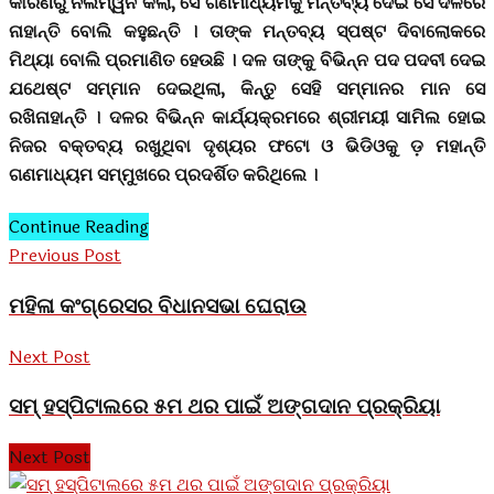
କାରଣରୁ ନିଲମ୍ୱନ କଲା, ସେ ଗଣମାଧ୍ୟମକୁ ମନ୍ତବ୍ୟ ଦେଇ ସେ ଦଳରେ
ନାହାନ୍ତି ବୋଲି କହୁଛନ୍ତି । ତାଙ୍କ ମନ୍ତବ୍ୟ ସ୍ପଷ୍ଟ ଦିବାଲୋକରେ
ମିଥ୍ୟା ବୋଲି ପ୍ରମାଣିତ ହେଉଛି । ଦଳ ତାଙ୍କୁ ବିଭିନ୍ନ ପଦ ପଦବୀ ଦେଇ
ଯଥେଷ୍ଟ ସମ୍ମାନ ଦେଇଥିଲା, କିନ୍ତୁ ସେହି ସମ୍ମାନର ମାନ ସେ
ରଖିନାହାନ୍ତି । ଦଳର ବିଭିନ୍ନ କାର୍ଯ୍ୟକ୍ରମରେ ଶ୍ରୀମୟୀ ସାମିଲ ହୋଇ
ନିଜର ବକ୍ତବ୍ୟ ରଖୁଥିବା ଦୃଶ୍ୟର ଫଟୋ ଓ ଭିଡିଓକୁ ଡ଼ ମହାନ୍ତି
ଗଣମାଧ୍ୟମ ସମ୍ମୁଖରେ ପ୍ରଦର୍ଶିତ କରିଥିଲେ ।
Continue Reading
Previous Post
ମହିଳା କଂଗ୍ରେସର ବିଧାନସଭା ଘେରାଉ
Next Post
ସମ୍ ହସ୍ପିଟାଲରେ ୫ମ ଥର ପାଇଁ ଅଙ୍ଗଦାନ ପ୍ରକ୍ରିୟା
Next Post