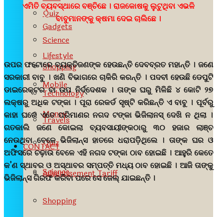
ଏମିତି ବ୍ୟବସ୍ଥାରେ ବଞ୍ଚିଛେ । ରାଜକୋଷକୁ ଲୁଟୁଥିବା ଏଭଳି
Quiz
ବାବୁମାନଙ୍କୁ କ୍ଷମା ଦେଇ ଚାଲିଛେ ।
Gadgets
Science
Lifestyle
ଉପର ଫଟୋରେ ବ୍ୟକ୍ତିଜଣଙ୍କ ହେଉଛନ୍ତି ଦେବବ୍ରତ ମହାନ୍ତି । ଜଣେ
Shopping
ସରକାରୀ ବାବୁ । ଖଣି ବିଭାଗରେ ଚାକିରି କରନ୍ତି । ପଦବୀ ହେଉଛି ଡେପୁଟି
Mobile
ଡାଇରେକ୍ଟର ବା ଉପ ନିର୍ଦ୍ଦେଶକ । ତାଙ୍କ ଘରୁ ମିଳିଛି ୪ କୋଟି ୨୭
Technology
ଲକ୍ଷରୁ ଅଧିକ ଟଙ୍କା । ପୂରା ରେକର୍ଡ ସୃଷ୍ଟି କରିଛନ୍ତି ଏ ବାବୁ । ପୂର୍ବରୁ
Money
କାହା ଘରେ ଏତେ ପରିମାଣର ନଗଦ ଟଙ୍କା ଭିଜିଲାନସ୍ ଦେଖି ନ ଥିଲା ।
Travels
ଗତକାଲି ଜଣେ କୋଇଲା ବ୍ୟବସାୟୀଙ୍କଠାରୁ ୩୦ ହଜାର ଲାଞ୍ଚ
ନେଉଥିବା ବେଳେ ଭିଜିଲାନ୍ସ ହାତରେ ଧରାପଡ଼ିଥିଲେ । ତାଙ୍କ ଘର ଓ
Quiz
CONTACT
ଅଫିସରେ ଚଢ଼ାଉ ବେଳେ ଏହି ନଗଦ ଟଙ୍କା ଠାବ ହୋଇଛି । ଆହୁରି କେତେ
କ’ଣ ସ୍ଥାବର ଓ ଅସ୍ଥାବର ସମ୍ପତ୍ତି ମଧ୍ୟ ଠାବ ହୋଇଛି । ଆଜି ତାଙ୍କୁ
Science
Advertisement Tariff
ଭିଜିଲାନ୍ସ ଗିରଫ କରିବା ପରେ ସେ ଜେଲ୍ ଯାଇଛନ୍ତି ।
Shopping