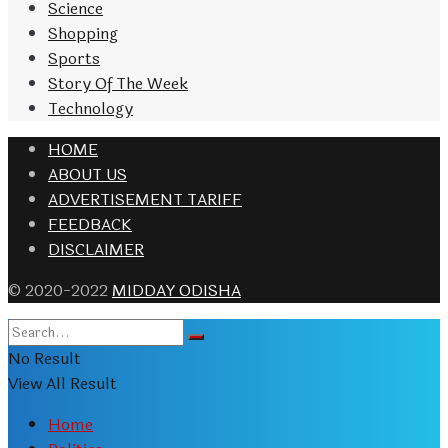
Science
Shopping
Sports
Story Of The Week
Technology
HOME
ABOUT US
ADVERTISEMENT TARIFF
FEEDBACK
DISCLAIMER
© 2020-2022
MIDDAY ODISHA
No Result
View All Result
Home