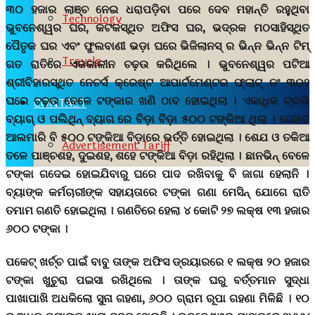
୩୦ ହଜାର ଲାଞ୍ଚ ନେଇ ଧରାପଡ଼ିବା ପରେ ଦେବ ମହାନ୍ତି ରହୁଥିବା
Technology
ଭୁବନେଶ୍ୱର ଘର, କଟକସ୍ଥିତ ଅଫିସ ଘର, ଭଦ୍ରକ ମଠସାହିସ୍ଥିତ
ପୈତୃକ ଘର ଏବଂ ଫୁଲବାଣୀ ଭଡ଼ା ଘରେ ଭିଜିଲାନସ୍ ର ଭିନ୍ନ ଭିନ୍ନ ଟିମ୍
Travels
ଗତ ରାତିରେ ଏକକାଳୀନ ଚଢ଼ଉ କରିଥିଲେ । ଭୁବନେଶ୍ୱର ପଟିଆ
ଶ୍ରୀବିହାରସ୍ଥିତ ନେଚର୍ସ କ୍ରେଷ୍ଟ ଆପାର୍ଟମେଣ୍ଟର ଫ୍ଲାଟ୍ ନଂ ୩୦୨
ଘରେ ଚଢ଼ଉ ବେଳେ ଟଙ୍କାର ଖଣି ଠାବ ହୋଇଥିଲା । ଏକାଧିକ ଟ୍ରଲି
CONTACT
ବ୍ୟାଗ୍ ଓ ପଲିଥିନ୍ ବ୍ୟାଗ ରେ ବିଡ଼ା ବିଡ଼ା ୫୦୦ ଟଙ୍କିଆ ଥିଲା । ଗୋଟେ
ଆଲମାରି ବି ୫୦୦ ଟଙ୍କିଆ ବିଡ଼ାରେ ଭର୍ତ୍ତି ହୋଇଥିଲା । ଶେଯ ଓ ତକିଆ
Advertisement Tariff
ତଳେ ପାଞ୍ଚଶହ, ଦୁଇଶହ, ଶହେ ଟଙ୍କିଆ ବିଡ଼ା ରହିଥିଲା । ଛାନଭିନ୍ ବେଳେ
ଟଙ୍କା ଗଦେଇ ହୋଇଯିବାରୁ ଘରେ ପାଦ ରଖିବାକୁ ବି ଜାଗା ହେଲାନି ।
ବ୍ୟାଙ୍କ କର୍ମଚାରୀଙ୍କ ସହାୟତାରେ ଟଙ୍କା ଗଣା ମେସିନ୍ ଯୋଗେ ରାତି
ତମାମ ଗଣତି ହୋଇଥିଲା । ଗଣତିରେ ହେଲା ୪ କୋଟି ୨୭ ଲକ୍ଷ ୧୩ ହଜାର
୬୦୦ ଟଙ୍କା ।
ପକେଟ୍ ଖର୍ଚ୍ଚ ପାଇଁ ବାବୁ ତାଙ୍କ ଅଫିସ ଡ୍ରୟାରରେ ୧ ଲକ୍ଷ ୨୦ ହଜାର
ଟଙ୍କା ଖୁଚୁରା ପଇସା ରଖିଥିଲେ । ତାଙ୍କ ଘରୁ ବର୍ତ୍ତମାନ ସୁଦ୍ଧା
ପାଖାପାଖି ଅଧକିଲୋ ସୁନା ଗହଣା, ୬୦୦ ଗ୍ରାମ ରୂପା ଗହଣା ମିଳିଛି । ୧୦