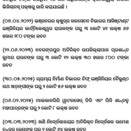
ଭିଜିଲାନସ୍ ପକ୍ଷରୁ ଜାରି କରାଯାଇଛି ।
(୦୭.୦୪.୨୦୨୨) ଭଞ୍ଜନଗର କ୍ଷୁଦ୍ର ଜଳସେଚନ ବିଭାଗର ଆସିଷ୍ଟାଣ୍ଟ
ଇଞ୍ଜିନିୟର କାର୍ତ୍ତିକେଶ୍ୱର ରାଉଳଙ୍କ ଘରୁ ୩ କୋଟି ୪୧ ଲକ୍ଷ ୬୬
ହଜାର ୨୮୦ ଟଙ୍କା ଜବତ
(୨୨.୦୬.୨୦୨୩) ନବରଙ୍ଗପୁର ଅତିରିକ୍ତ ଉପଜିଲ୍ଲାପାଳ ପ୍ରଶାନ୍ତ
କୁମାର ରାଉତଙ୍କ ଘରୁ ୩ କୋଟି ୧୨ ଲକ୍ଷ ୩୦ ହଜାର ୮୦୦ ଟଙ୍କା
ଜବତ
(୩୦.୦୫.୨୦୨୫) ଗ୍ରାମ୍ୟ ନିର୍ମାଣ ବିଭାଗର ଚିଫ୍ ଇଞ୍ଜିନିୟର ବୈକୁଣ୍ଠ
ନାଥ ଷଡ଼ଙ୍ଗୀଙ୍କ ଘରୁ ୨ କୋଟି ୫୬ ଲକ୍ଷ ଜବତ
(୦୬.୦୨.୨୦୨୫) ମାଲକାନଗିରି ୱାଟରସେଡ୍ ଡିଡି ଏବଂ ପିଡି ଶାନ୍ତନୁ
ମହାପାତ୍ରଙ୍କ ଘରୁ ୨ କୋଟି ୮ ଲକ୍ଷ ଜବତ
(୦୩.୦୩.୨୦୨୩) ଖଣି ନିଦେ୍ର୍ଦଶାଳୟର ଅତିରିକ୍ତ ନିଦେ୍ର୍ଦଶକ ଉମେଶ
ଚନ୍ଦ୍ର ଜେନାଙ୍କ ଘରୁ ୧ କୋଟି ୬୪ ଲକ୍ଷ ଜବତ