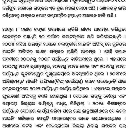
ରୁ ଅଧିକ ବ୍ୟାଙ୍କ ଖାତା ଜବତ ହୋଇଛି । ଭୁବନେଶ୍ୱର ପାହାଳରେ ୨୪୪୪
ବର୍ଗଫୁଟ ଜାଗାରେ ତାଙ୍କର ଏକ ଦୁଇ ମହଲା କୋଠା ଅଛି । ଖୋଳତାଡ଼ ଜାରି
ରହିଥିବାରୁ ତାଙ୍କର ମୋଟ ସମ୍ପତ୍ତିର ଚୂଡ଼ାନ୍ତ ଆକଳନ ବାକି ଅଛି ।
ମାତ୍ର ୮ ହଜାର ଟଙ୍କା ଦରମାରେ ଚାକିରି ଜୀବନ ଆରମ୍ଭ କରିଥିବା
ଦେବବ୍ରତ ମହାନ୍ତି ୨୦ ବର୍ଷରେ କଳାଟଙ୍କାର ଖଣି କରିଦେଇଛନ୍ତି ।
୨୦୦୪ ମସିହା ଅଗଷ୍ଟ ମାସରେ ବଲାଙ୍ଗୀର ମାଇନିଂ ଅଫିସ୍ ରେ ଜୁନିୟର
ମାଇନିଂ ଅଫିସର ଭାବେ ତାଙ୍କର ଚାକିରି ଆରମ୍ଭ । ସେହି ସମାନ
ପଦବୀରେ ୨୦୦୬ରୁ ୨୦୦୮ ପର୍ଯ୍ୟନ୍ତ ବାରିପଦାରେ ଥିଲେ । ଏହାପରେ
୨୦୦୯ରୁ ୨୦୧୧ ବ୍ରହ୍ମପୁର, ୨୦୧୧ରୁ ୨୦୧୪ କଟକ ଏବଂ ୨୦୧୪ରୁ ୨୦୧୮
ପର୍ଯ୍ୟନ୍ତ ଭୁବନେଶ୍ୱର ମୁଖ୍ୟାଳୟରେ ଅବସ୍ଥାପିତ ଥିଲେ । ୨୦୧୮ରେ
ଆସିଷ୍ଟାଣ୍ଟ ମାଇନିଂ ଅଫିସର(ଚିଫ୍ ସର୍ଭେୟର୍) ଭାବେ ପଦୋନ୍ନତି ପାଇ
ସମ୍ବଲପୁରରେ ୨୦୨୨ ପର୍ଯ୍ୟନ୍ତ କାର୍ଯ୍ୟ କରିଥିଲେ । ଏହାପରେ ତାଙ୍କର
ଫୁଲବାଣୀ ଅଫିସକୁ ବଦଳି ହୋଇଥିଲା । ସେଠାରେ ତାଙ୍କୁ ବୌଦ୍ଧ ଏବଂ
ନୟାଗଡ଼ ଜିଲ୍ଲାର ଦାୟିତ୍ୱ ମଧ୍ୟ ମିଳିଥିଲା । ୨୦୨୫ ଡିସେମ୍ବର
ପର୍ଯ୍ୟନ୍ତ ସେଠାରେ କାର୍ଯ୍ୟ କରିବା ପରେ ଗଲା ଜାନୁଆରୀ ୭ରେ ସେ କଟକ
ମାଇନିଂ ସର୍କଲରେ ଡେପୁଟି ଡାଇରେକ୍ଟର ଭାବେ ଯୋଗଦେଇଥିଲେ ।
ଅଧୀନରେ କଟକ ଏବଂ କେନ୍ଦ୍ରାପଡ଼ା ଜିଲ୍ଲା ଥିବାରୁ ତାଙ୍କର ରାଜ୍