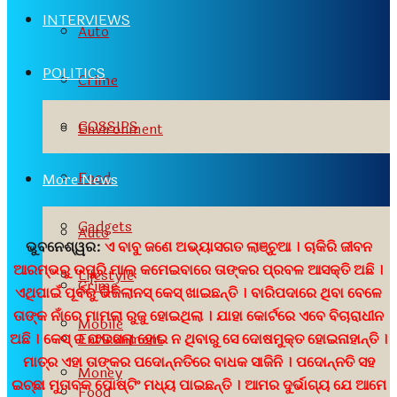
INTERVIEWS
Auto
POLITICS
Crime
GOSSIPS
Environment
Food
More News
Gadgets
Auto
ଭୁବନେଶ୍ୱର:
ଏ ବାବୁ ଜଣେ ଅଭ୍ୟାସଗତ ଲାଞ୍ଚୁଆ । ଚାକିରି ଜୀବନ
ଆରମ୍ଭରୁ ଉପୁରି ମାଲ୍ କମେଇବାରେ ତାଙ୍କର ପ୍ରବଳ ଆସକ୍ତି ଅଛି ।
Lifestyle
Crime
ଏଥିପାଇଁ ପୂର୍ବରୁ ଭିଜିଲାନସ୍ କେସ୍ ଖାଇଛନ୍ତି । ବାରିପଦାରେ ଥିବା ବେଳେ
ତାଙ୍କ ନାଁରେ ମାମଲା ରୁଜୁ ହୋଇଥିଲା । ଯାହା କୋର୍ଟରେ ଏବେ ବିଚାରାଧୀନ
Mobile
Environment
ଅଛି । କେସ୍ ର ଫଇସଲା ହୋଇ ନ ଥିବାରୁ ସେ ଦୋଷମୁକ୍ତ ହୋଇନାହାନ୍ତି ।
ମାତ୍ର ଏହା ତାଙ୍କର ପଦୋନ୍ନତିରେ ବାଧକ ସାଜିନି । ପଦୋନ୍ନତି ସହ
Money
ଇଚ୍ଛା ମୁତାବକ ପୋଷ୍ଟିଂ ମଧ୍ୟ ପାଇଛନ୍ତି । ଆମର ଦୁର୍ଭାଗ୍ୟ ଯେ ଆମେ
Food