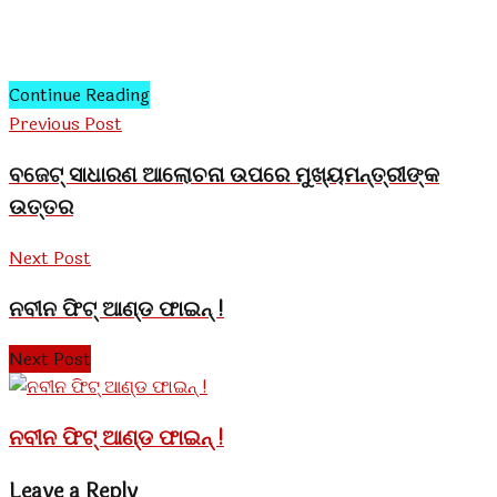
Continue Reading
Previous Post
ବଜେଟ୍‍ ସାଧାରଣ ଆଲୋଚନା ଉପରେ ମୁଖ୍ୟମନ୍ତ୍ରୀଙ୍କ
ଉତ୍ତର
Next Post
ନବୀନ ଫିଟ୍ ଆଣ୍ଡ ଫାଇନ୍ !
Next Post
ନବୀନ ଫିଟ୍ ଆଣ୍ଡ ଫାଇନ୍ !
Leave a Reply