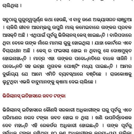
ଚାଲିଥିଲା ।
ସବୁଠାରୁ ଗୁରୁତ୍ୱପୂର୍ଣ୍ଣ କଥା ହେଉଛି, ଏ ବାବୁ ଜଣେ ଅଭ୍ୟାସଗତ ଲାଞ୍ଚୁଆ
। ଚାକିରି ଜୀବନ ଆରମ୍ଭରୁ ଉପୁରି ମାଲ୍ କମେଇବାରେ ତାଙ୍କର ପ୍ରବଳ
ଆସକ୍ତି ଅଛି । ଏଥିପାଇଁ ପୂର୍ବରୁ ଭିଜିଲାନସ୍ କେସ୍ ଖାଇଛନ୍ତି । ବାରିପଦାରେ
ଥିବା ବେଳେ ତାଙ୍କ ନାଁରେ ମାମଲା ରୁଜୁ ହୋଇଥିଲା । ଯାହା କୋର୍ଟରେ ଏବେ
ବିଚାରାଧୀନ ଅଛି । କେସ୍ ର ଫଇସଲା ହୋଇ ନ ଥିବାରୁ ସେ ଦୋଷମୁକ୍ତ
ହୋଇନାହାନ୍ତି । ମାତ୍ର ଏହା ତାଙ୍କର ପଦୋନ୍ନତିରେ ବାଧକ ସାଜିନି ।
ପଦୋନ୍ନତି ସହ ଇଚ୍ଛା ମୁତାବକ ପୋଷ୍ଟିଂ ମଧ୍ୟ ପାଇଛନ୍ତି । ଆମର
ଦୁର୍ଭାଗ୍ୟ ଯେ ଆମେ ଏମିତି ବ୍ୟବସ୍ଥାରେ ବଞ୍ଚିଛେ । ରାଜକୋଷକୁ
ଲୁଟୁଥିବା ଏଭଳି ବାବୁମାନଙ୍କୁ କ୍ଷମା ଦେଇ ଚାଲିଛେ ।
ଭିଜିଲାନସ୍ ଇତିହାସରେ ଜବତ ଟଙ୍କା
ଭିଜିଲାନସ୍ ଇତିହାସରେ କୌଣସି ସରକାରୀ ଅଧିକାରୀଙ୍କ ଘରୁ ପୂର୍ବରୁ ଏତେ
ପରିମାଣର ନଗଦ ଟଙ୍କା ଜବତ ହୋଇ ନ ଥିଲା । ଖଣି ଉପନିର୍ଦ୍ଦେଶକ
ଦେବ ମହାନ୍ତି ଏହି ରେକର୍ଡର ଅଧିକାରୀ ହୋଇଛନ୍ତି । ତାଙ୍କ ପୂର୍ବରୁ
ସର୍ବାଧିକ ଟଙ୍କା ରଖିଥିବା ୧୦ ଜଣ ଅଧିକାରୀଙ୍କ କ୍ରମାନ୍ୱୟ ତାଲିକା