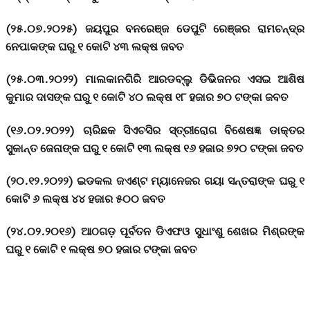
(୨୫.୦୭.୨୦୨୫) ଜୟପୁର ବନରେଞ୍ଜ ଡେପୁଟି ରେଞ୍ଜର ରାମଚନ୍ଦ୍ର
ନେପାକଙ୍କ ଘରୁ ୧ କୋଟି ୪୩ ଲକ୍ଷ ଜବତ
(୨୫.୦୩.୨୦୨୨) ମାଲକାନଗିରି ଆରଡବ୍ଲୁ ଡିଭିଜନର ଏସଇ ଆଶିଷ
କୁମାର ଦାସଙ୍କ ଘରୁ ୧ କୋଟି ୪୦ ଲକ୍ଷ ୧୮ ହଜାର ୭୦ ଟଙ୍କା ଜବତ
(୧୬.୦୨.୨୦୨୨) ଚାରିଛକ ସିଏଚସିର ସ୍ତ୍ରୀରୋଗ ବିଶେଷଜ୍ଞ ଡାକ୍ତର
ସୁକାନ୍ତ ଜେନାଙ୍କ ଘରୁ ୧ କୋଟି ୧୩ ଲକ୍ଷ ୧୬ ହଜାର ୭୨୦ ଟଙ୍କା ଜବତ
(୨୦.୧୨.୨୦୨୨) ଇଡକଲ ଜଏଣ୍ଟ ମ୍ୟାନେଜର ଗୟା ସନ୍ତରାଙ୍କ ଘରୁ ୧
କୋଟି ୬ ଲକ୍ଷ ୪୪ ହଜାର ୫୦୦ ଜବତ
(୨୪.୦୨.୨୦୧୬) ଆଠଗଡ଼ ପୂର୍ବତନ ଡିଏଫଓ ସୁଧାଂଶୁ ଶେଖର ମିଶ୍ରଙ୍କ
ଘରୁ ୧ କୋଟି ୧ ଲକ୍ଷ ୭୦ ହଜାର ଟଙ୍କା ଜବତ