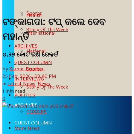
Sports
Health
ଟଙ୍କାଗଦା: ଟପ୍ କଲେ ଦେବ
Story Of The Week
International
ମହାନ୍ତି
ARCHIVES
National
୪.୨୭ କୋଟି ରଖି ରେକର୍ଡ
GUEST COLUMN
by
Samar Pradhan
Sports
25 Feb, 2026- 08:40 PM
INTERVIEWS
in
Latest News
,
News
Story Of The Week
1 min read
POLITICS
0
ARCHIVES
GOSSIPS
GUEST COLUMN
More News