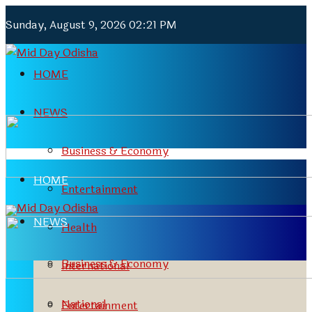
Sunday, August 9, 2026 02:21 PM
HOME
NEWS
Business & Economy
HOME
Entertainment
NEWS
Health
Business & Economy
International
National
Entertainment