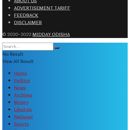
ABOUT US
ADVERTISEMENT TARIFF
FEEDBACK
DISCLAIMER
© 2020-2022
MIDDAY ODISHA
No Result
View All Result
Home
Politics
News
Archives
Money
Lifestyle
National
Sports