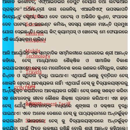
ଆର୍କାଡି ଭର୍କୋବିଚ୍‌, ଏଫ୍‌ଆଇଡିଇର ଡେପୁଟି ଚେୟାର ତଥା ଲଟଭିଆର
Quiz
ପ୍ରାକ୍ତନ ଅର୍ଥମନ୍ତ୍ରୀ ଦାନା ରେଜନିସ୍‌, ଏଆଇସିଏଫ୍ ଉପସଭାପତି
Gadgets
ଦିବ୍ୟେନ୍ଦୁ ବରୁଆ, ସିଇଓ ଦେବ ପଟେଲ୍ ଓ ଅଭିଜିତ କୁନ୍ତେ, ସଂପାଦକ
Science
ଦେବ ପଟେଲ୍ ଓ ଇଭେଣ୍ଟ କମିସନ୍ ସଦସ୍ୟ ରଞ୍ଜନ ମହାନ୍ତି ପ୍ରମୁଖ
ଯୋଗ ଦେଇଛନ୍ତି। ଉଭୟ କିଟ୍ କ୍ୟାମ୍ପସ୍ ଓ ହୋଟେଲ୍ ମେ ଫେୟାରରେ
Lifestyle
ଏହି କାର୍ଯ୍ୟକ୍ରମ ଚାଲିବ।
Shopping
Mobile
ଆଜି ଆୟୋଜିତ ଏକ ସାମ୍ବାଦିକ ସମ୍ମିଳନୀରେ ଯୋଗଦେଇ ଶ୍ରୀ ଆନନ୍ଦ
Technology
କହିଲେ, ଚେସ୍‍ ମାଧ୍ୟମରେ ଶୈକ୍ଷିକ ଓ ସାମାଜିକ ବିକାଶ
Money
କରାଯାଇପାରେ। ଚେସ୍‍ ରେ ମନୋନିବେଶ କଲେ ଜଣକର ବୌଦ୍ଧିକ, ଗଭୀର
Travels
ଚିନ୍ତନ ଓ ସ୍ଥିରତା ବୃଦ୍ଧି ପାଇଥାଏ। ଏଥିପାଇଁ ଜଣକୁ ବୃତ୍ତିଗତ ଚେସ୍‍
ଖେଳାଳି ହେବାର ଆବଶ୍ୟକତା ନାହିଁ। ଏଥିପାଇଁ ଚେସ୍ କୁ ବିଦ୍ୟାଳୟସ୍ତରରୁ
Quiz
CONTACT
ଅନ୍ତର୍ଭୁକ୍ତ କରାଯିବାର ଆବଶ୍ୟକତା ରହିଛି। ଚେସ୍‍ ଜଣକୁ ସଶକ୍ତ କରିବା
ସହ ସେମାନଙ୍କୁ ଜୀବନ କୌଶଳ ଶିକ୍ଷା ପ୍ରଦାନ କରିଥାଏ। ଏହା ଛଡ଼ା
Science
Advertisement Tariff
ଚେସ୍‍ ଯୋଗୁଁ ପିଲାମାନଙ୍କ ମଧ୍ୟରେ ଶୃଙ୍ଖଳା ଓ ଦକ୍ଷତା ବୃଦ୍ଧି
ପାଇଥାଏ। ଏବେ ଅନେକ ଦେଶରେ ଚେସ୍ କୁ ପାଠ୍ୟକ୍ରମରେ ଅନ୍ତର୍ଭୁକ୍ତ
Shopping
କରାଗଲାଣି। ଭାରତରେ ଚେସ୍ କୁ ବିଦ୍ୟାଳୟସ୍ତରରେ ଅନ୍ତର୍ଭୁକ୍ତ
କରାଯିବା ପାଇଁ ଫିଡେ ଲକ୍ଷ୍ୟ ରଖିଛି ବୋଲି ଶ୍ରୀ ଆନନ୍ଦ କହିଥିଲେ।