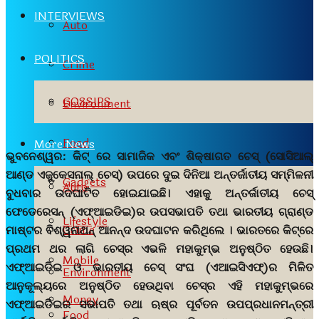
INTERVIEWS
Auto
POLITICS
Crime
GOSSIPS
Environment
Food
More News
ଭୁବନେଶ୍ୱର:
କିଟ୍‍ ରେ ସାମାଜିକ ଏବଂ ଶିକ୍ଷାଗତ ଚେସ୍ (ସୋସିଆଲ୍
ଆଣ୍ଡ ଏଜୁକେସନାଲ୍ ଚେସ୍‌) ଉପରେ ଦୁଇ ଦିନିଆ ଅନ୍ତର୍ଜାତୀୟ ସମ୍ମିଳନୀ
Gadgets
Auto
ବୁଧବାର ଉଦ
ଘାଟିତ ହୋଇଯାଇଛି। ଏହାକୁ ଅନ୍ତର୍ଜାତୀୟ ଚେସ୍‍
ଫେଡେରେସନ୍‍ (ଏଫ୍‌ଆଇଡିଇ)ର ଉପସଭାପତି ତଥା ଭାରତୀୟ ଗ୍ରାଣ୍ଡ
Lifestyle
Crime
ମାଷ୍ଟର ବିଶ୍ୱନାଥନ୍ ଆନନ୍ଦ ଉଦଘାଟନ କରିଥିଲେ । ଭାରତରେ କିଟ୍‌ରେ
ପ୍ରଥମ ଥର ଲାଗି ଚେସ୍‌ର ଏଭଳି ମହାକୁମ୍ଭ ଅନୁଷ୍ଠିତ ହେଉଛି।
Mobile
ଏଫ୍‌ଆଇଡିଇ ଓ ଭାରତୀୟ ଚେସ୍ ସଂଘ (ଏଆଇସିଏଫ୍‌)ର ମିଳିତ
Environment
ଆନୁକୂଲ୍ୟରେ ଅନୁଷ୍ଠିତ ହେଉଥିବା ଚେସ୍‌ର ଏହି ମହାକୁମ୍ଭରେ
Money
ଏଫ୍‌ଆଇଡିଇର ସଭାପତି ତଥା ଋଷ୍‌ର ପୂର୍ବତନ ଉପପ୍ରଧାନମନ୍ତ୍ରୀ
Food