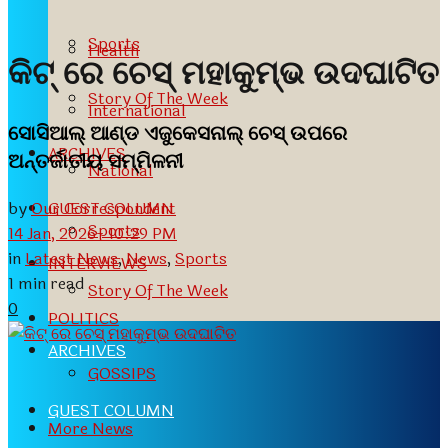
Sports
Health
କିଟ୍‍ ରେ ଚେସ୍‍ ମହାକୁମ୍ଭ ଉଦଘାଟିତ
Story Of The Week
International
ସୋସିଆଲ୍‍ ଆଣ୍ଡ ଏଜୁକେସନାଲ୍‍ ଚେସ୍‍ ଉପରେ
ARCHIVES
ଅନ୍ତର୍ଜାତୀୟ ସମ୍ମିଳନୀ
National
by
Our Correspondent
GUEST COLUMN
Sports
14 Jan, 2026- 10:29 PM
in
Latest News
,
News
,
Sports
INTERVIEWS
1 min read
Story Of The Week
0
POLITICS
ARCHIVES
GOSSIPS
GUEST COLUMN
More News