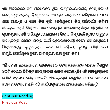
ଏହି ଅବସରରେ କିଟ୍ ପରିସରରେ ଥିବା ଇଣ୍ଟରନ୍ୟାସ୍‌ନାଲ୍ ଚେସ୍ ହଲ୍ ଓ
ଚେସ୍ ଗ୍ରାଉଣ୍ଡକୁ ବିଶ୍ୱନାଥନ ଆନନ୍ଦ ଉଦ୍‌ଘାଟନ କରିଥିଲେ। ପରେ
ଶ୍ରୀ ଆନନ୍ଦ ଓ ଦାନା କିସ୍ ବୁଲି ଦେଖିଥିଲେ। କିସ୍‍ ପରିଦର୍ଶନ କରିବା
ସମୟରେ ଶ୍ରୀ କିସ୍‍ ରେ ଏତେ ସଂଖ୍ୟକ ଛାତ୍ରଛାତ୍ରୀଙ୍କ ଶୃଙ୍ଖଳା ଓ
କ୍ୟାମ୍ପସ ଦେଖି ଅଭିଭୂତ ହୋଇଥିଲେ। କିଟ୍‍ ଓ କିସ୍‍ ପ୍ରତିଷ୍ଠାତା ଅଚ୍ୟୁତ
ସାମନ୍ତଙ୍କ କାର୍ଯ୍ୟ ତାଙ୍କ ପାଇଁ ପ୍ରେରଣାଦାୟୀ ବୋଲି ସେ କହିଥିଲେ।
ପିଲାମାନଙ୍କୁ ଗୁରୁମନ୍ତ୍ର ଦେଇ ସେ କହିଲେ, ତୁମକୁ ଯାହା ଭଲ
ଲାଗୁଛି, ଯେଉଁଥିରେ ତୁମେ ପାରଙ୍ଗମ ତାହା ତୁମେ କର।
ଏହି ମେଗା ଇଭେଣ୍ଟରେ ଭାରତର ୮୦ ଚେସ୍ ତାରକାଙ୍କ ସମେତ ବିଶ୍ୱର
୪୦ଟି ଦେଶର ବିଶିଷ୍ଟ ଚେସ୍ ତାରକା ଯୋଗ ଦେଇଛନ୍ତି। ଏହି ମହାକୁମ୍ଭରେ
ମୋଟ ୫ହଜାର ୨ଶହ ଖେଳାଳି ଅଂଶଗ୍ରହଣ କରୁଥିବା ବେଳେ ଭାରତର
୫ହଜାର ଚେସ୍ ଖେଳାଳି ଏହି କାର୍ଯ୍ୟକ୍ରମରେ ଅଂଶଗ୍ରହଣ କରିଛନ୍ତି।
Continue Reading
Previous Post