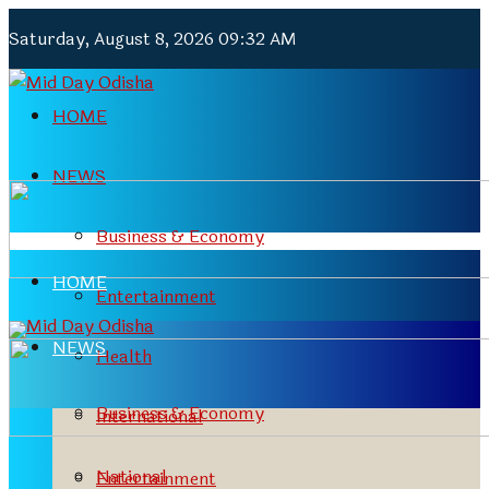
Saturday, August 8, 2026 09:32 AM
HOME
NEWS
Business & Economy
HOME
Entertainment
NEWS
Health
Business & Economy
International
National
Entertainment