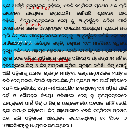
ଶ୍ରୀ ଆର୍କାଡି ସୂଚନାଦେଇ କହିଲେ, ଏଭଳି ସମ୍ମିଳନୀ ପ୍ରଥମ ଥର ଲାଗି
Technology
ଭାରତରେ ଆୟୋଜନ କରାଯାଇଛି। ସେହିପରି ଶ୍ରୀମତୀ ଦାନା
କହିଲେ, ବିଦ୍ୟାଳୟସ୍ତରରେ ଚେସ୍ କୁ ଅନ୍ତର୍ଭୁକ୍ତ କରିବା ପାଇଁ
Travels
ସରକାରଙ୍କ ସମେତ ସମସ୍ତଙ୍କର ସହଯୋଗ ଆବଶ୍ୟକ। ପ୍ରଥମ ଥର
ଲାଗି କିସ୍‍ ତାର ପାଠ୍ୟକ୍ରମରେ ଚେସ୍ କୁ ଅନ୍ତର୍ଭୁକ୍ତ କରିଛି ଏବଂ ଏହା
CONTACT
ଛାତ୍ରଛାତ୍ରୀଙ୍କ ବୌଦ୍ଧିକ ଶକ୍ତି, ଦକ୍ଷତା ଏବଂ ମାନସିକତା ସ୍ଥିରତା
ବୃଦ୍ଧି କରିବାରେ ସହାୟକ ହୋଇଥାଏ ବୋଲି ସେ କହିଥିଲେ। ଶ୍ରୀ ସାମନ୍ତ
ସୂଚନା ଦେଇ କହିଲେ, ଓଡ଼ିଶାରେ ଚେସ୍ କୁ ପରିଚୟ ଓ ପ୍ରୋତ୍ସାହନ କରିବା
Advertisement Tariff
କ୍ଷେତ୍ରରେ କିଟ୍‍ ଓ କିସ୍‍ ଅଗ୍ରଣୀ ଭୂମିକା ଗ୍ରହଣ କରିଛି। କିଟ୍‍ ଯୋଗୁଁ
ଆଜି ଓଡ଼ିଶାରୁ ଅନେକ ଗ୍ରାଣ୍ଡ ମାଷ୍ଟର, ଇଣ୍ଟରନ୍ୟାସନାଲ ମାଷ୍ଟର
ଭଳି ଚେସ୍‍ ତାରକା ତିଆରି ହୋଇପାରିଛନ୍ତି। ପ୍ରଥମ ଥର ପାଇଁ ଓଡ଼ିଶାରେ
ଏଭଳି ଅନ୍ତର୍ଜାତୀୟ ସମ୍ମଳନୀ ଆୟୋଜିତ ହେଉଥିବାରୁ ଏହା ଓଡ଼ିଶା ପାଇଁ
ଗର୍ବ ଓ ଗୌରବର ବିଷୟ। ଓଡ଼ିଶାରେ ଚେସ୍ କୁ ତୃଣମୂଳସ୍ତରରେ
ପହଞ୍ଚାଇବା ପାଇଁ କିଟ୍‍ ଓ କିସ୍ ର ଉଲ୍ଲେଖନୀୟ ଅବଦାନ ରହିଛି ବୋଲି
ଶ୍ରୀ ସାମନ୍ତ କହିଥିଲେ। କିଟ୍‍ ସହଯୋଗରେ ଏଭଳି ସମ୍ମିଳନୀ ପ୍ରଥମ
ଥର ଲାଗି ଓଡ଼ିଶାରେ ଆୟୋଜନ କରାଯାଉଥିବାରୁ ସେ ଫିଡେ ଓ
ଏଆଇସିଏଫ୍ କୁ ଧନ୍ୟବାଦ ଜଣାଇଥିଲେ ।