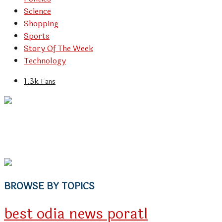
Science
Shopping
Sports
Story Of The Week
Technology
1.3k
Fans
BROWSE BY TOPICS
best odia news poratl