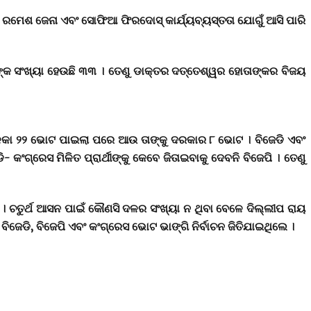
ରମେଶ ଜେନା ଏବଂ ସୋଫିଆ ଫିରଦୋସ୍ କାର୍ଯ୍ୟବ୍ୟସ୍ତତା ଯୋଗୁଁ ଆସି ପାରି
ାନଙ୍କ ସଂଖ୍ୟା ହେଉଛି ୩୩ । ତେଣୁ ଡାକ୍ତର ଦତ୍ତେଶ୍ୱର ହୋତାଙ୍କର ବିଜୟ
ଳକା ୨୨ ଭୋଟ ପାଇଲା ପରେ ଆଉ ତାଙ୍କୁ ଦରକାର ୮ ଭୋଟ । ବିଜେଡି ଏବଂ
ଗ୍ରେସ ମିଳିତ ପ୍ରାର୍ଥୀଙ୍କୁ କେବେ ଜିତାଇବାକୁ ଦେବନି ବିଜେପି । ତେଣୁ
େ । ଚତୁର୍ଥ ଆସନ ପାଇଁ କୌଣସି ଦଳର ସଂଖ୍ୟା ନ ଥିବା ବେଳେ ଦିଲ୍ଲୀପ ରାୟ
ବିଜେଡି, ବିଜେପି ଏବଂ କଂଗ୍ରେସ ଭୋଟ ଭାଙ୍ଗି ନିର୍ବାଚନ ଜିତିଯାଇଥିଲେ ।