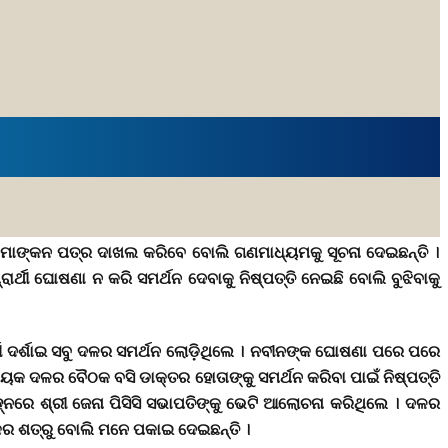
ସେ ନାମାଙ୍କନ ପତ୍ର ଦାଖଲ କରିବେ ବୋଲି ଗଣମାଧ୍ୟମକୁ ସୂଚନା ଦେଇଛନ୍ତି ।
ର୍ଥୀ ଘୋଷଣା ନ କରି ସମର୍ଥନ ଦେବାକୁ ନିଷ୍ପତ୍ତି ନେଇଛି ବୋଲି ବୁଝିବାକୁ
୍ରାର୍ଥୀ ଦର୍ଶାଇ ସବୁ ଦଳର ସମର୍ଥନ ଲୋଡ଼ିଥିଲେ । ନବୀନଙ୍କ ଘୋଷଣା ପରେ ପରେ
ୟକ ଦଳର ବୈଠକ ବସି ଡାକ୍ତର ହୋତାଙ୍କୁ ସମର୍ଥନ କରିବା ପାଇଁ ନିଷ୍ପତ୍ତି
୍ନରେ ଶ୍ରୀ ଜେନା ପିସିସି ସଭାପତିଙ୍କୁ ଭେଟି ଆଲୋଚନା କରିଥିଲେ । ଦଳର
ଙ୍କର ଶତ୍ରୁ ବୋଲି ମନେ ପକାଇ ଦେଇଛନ୍ତି ।