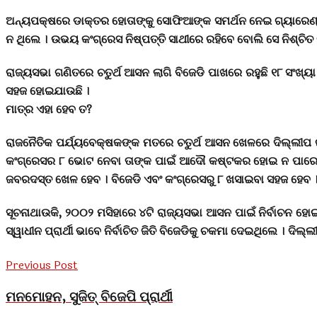
ଅନ୍ୟପକ୍ଷରେ ଡାକ୍ତର ହୋତାଙ୍କୁ ସୋଫିଆଙ୍କ ସମର୍ଥନ ନେଇ ଗ୍ୟାରେଣ୍ଟି
ନ ଥିଲେ । ଉଭୟ କଂଗ୍ରେସ ନିଷ୍ପତ୍ତି ସାଥୀରେ ରହିବେ ବୋଲି ସେ ନିଶ୍ଚିତ କ
ରାଜ୍ୟସଭା ଗଣିତରେ ଚତୁର୍ଥ ଆସନ ଲାଗି ବିଜେଡି ପାଖରେ ରହୁଛି ୧୮ ସଂଖ୍
ସହଜ ହୋଇଯାଉଛି ।
ମାତ୍ର ଏହା ହେବ ତ?
ରାଜନୈତିକ ପର୍ଯ୍ୟବେକ୍ଷକଙ୍କ ମତରେ ଚତୁର୍ଥ ଆସନ ଖେଳରେ ଦିଲ୍ଲୀପ 
କଂଗ୍ରେସର ୮ ଭୋଟ ନେବା ତାଙ୍କ ପାଇଁ ଆଦୌ କଷ୍ଟକର ହୋଇ ନ ପାରେ । କାର
ଜବରଦସ୍ତ ଖେଳ ହେବ । ବିଜେଡି ଏବଂ କଂଗ୍ରେସରୁ ୮ ଖସାଇବା ସହଜ ହେବ 
ସୂଚନାଥାଉକି, ୨୦୦୨ ମସିହାରେ ୪ଟି ରାଜ୍ୟସଭା ଆସନ ପାଇଁ ନିର୍ବାଚନ ହୋଇ
ସ୍ୱାଧୀନ ପ୍ରାର୍ଥୀ ଭାବେ ନିର୍ବାଚିତ ଜିତି ବିଜେଡିକୁ ଚକମା ଦେଇଥିଲେ । 
Previous Post
ମନମୋହନ, ସୁଜିତ୍ ବିଜେପି ପ୍ରାର୍ଥୀ