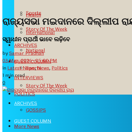
Sports
Health
ରାଜ୍ୟସଭା ମଇଦାନରେ ଦିଲ୍ଲୀପ ରା
Story Of The Week
International
ସ୍ୱାଧୀନ ପ୍ରାର୍ଥୀ ଭାବେ ଲଢ଼ିବେ
ARCHIVES
National
by
Samar Pradhan
03 Mar, 2026- 05:00 PM
GUEST COLUMN
in
Latest News
,
News
,
Politics
Sports
1 min read
INTERVIEWS
0
Story Of The Week
POLITICS
ARCHIVES
GOSSIPS
GUEST COLUMN
More News