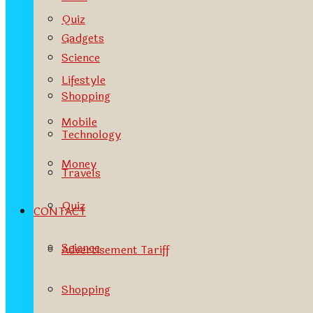
Quiz
Gadgets
Science
Lifestyle
Shopping
Mobile
Technology
Money
Travels
Quiz
CONTACT
Science
Advertisement Tariff
Shopping