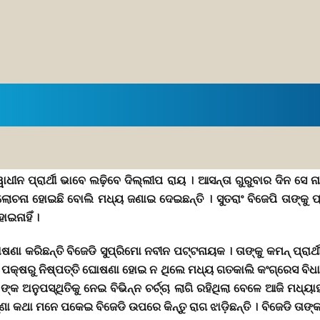
୍ୱାଧୀନ ପ୍ରାର୍ଥୀ ଭାବେ ଲଢ଼ିବେ ଦିଲ୍ଲୀପ ରାୟ । ଆସନ୍ତା ଗୁରୁବାର ଦିନ 
ନା ହୋଇଛି ବୋଲି ମଧ୍ୟ ଜଣାଇ ଦେଇଛନ୍ତି । ସୁତରାଂ ବିଜେପି ତାଙ୍କୁ ପ୍ରା
ଇନାହିଁ ।
ୀ ଘୋଷଣା କରିଛନ୍ତି ବିଜେଡି ସୁପ୍ରିମୋ ନବୀନ ପଟ୍ଟନାୟକ । ତାଙ୍କୁ କମନ୍ ପ
ି ପକ୍ଷରୁ ନିଷ୍ପତ୍ତି ଘୋଷଣା ହୋଇ ନ ଥିଲେ ମଧ୍ୟ ଗତକାଲି କଂଗ୍ରେସ ବିଧା
ନୁପସ୍ଥିତିକୁ ନେଇ ବିଭିନ୍ନ ଚର୍ଚ୍ଚା ଲାଗି ରହିଥିଲା ବେଳେ ଆଜି ମଧ୍ୟାହ
ରୁଣା କଥା ମନେ ପକେଇ ବିଜେଡି ଉପରେ କିନ୍ତୁ ରାଗ ଝାଡ଼ିଛନ୍ତି । ବିଜେଡି ତା