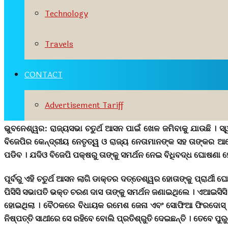
Technology
Travels
CONTACT
Advertisement Tariff
ଭୁବନେଶ୍ୱର:
ରାଜ୍ୟସଭା ଚତୁର୍ଥ ଆସନ ପାଇଁ ଖେଳ ଜମିବାକୁ ଯାଉଛି । ସ
ବିଜେପିର କେନ୍ଦ୍ରୀୟ ନେତୃତ୍ୱ ଓ ରାଜ୍ୟ ନେତାମାନଙ୍କ ସହ ତାଙ୍କର ଆଲୋଚ
ପଡିବ । ଯଦିଓ ବିଜେପି ପକ୍ଷରୁ ତାଙ୍କୁ ସମର୍ଥନ ନେଇ ବିଧିବଦ୍ଧ ଘୋଷଣା ହୋ
ପୂର୍ବରୁ ଏହି ଚତୁର୍ଥ ଆସନ ଲାଗି ଡାକ୍ତର ଦତ୍ତେଶ୍ୱର ହୋତାଙ୍କୁ ପ୍ରାର୍ଥ
ପିସିସି ସଭାପତି ଭକ୍ତ ଚରଣ ଦାସ ତାଙ୍କୁ ସମର୍ଥନ ଜଣାଇଥିଲେ । ଏଆଇସିସ
ହୋଇଥିଲା । ବୈଠକରେ ବିଧାୟକ ରମେଶ ଜେନା ଏବଂ ସୋଫିଆ ଫିରଦୋସ୍ ଙ୍କ ଅ
ନିଷ୍ପତ୍ତି ସାଥୀରେ ସେ ରହିବେ ବୋଲି ପ୍ରତିଶ୍ରୁତି ଦେଇଛନ୍ତି । ତେବେ ପୁ