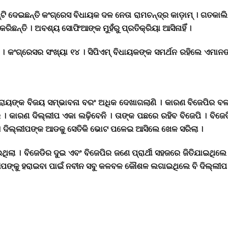
 ଦେଇଛନ୍ତି କଂଗ୍ରେସ ବିଧାୟକ ଦଳ ନେତା ରାମଚନ୍ଦ୍ର କାଡ଼ାମ୍ । ଗତକାଲି 
ରିଛନ୍ତି । ଅବଶ୍ୟ ସୋଫିଆଙ୍କ ମୁହଁରୁ ପ୍ରତିକ୍ରିୟା ଆସିନାହିଁ ।
ୟା । କଂଗ୍ରେସର ସଂଖ୍ୟା ୧୪ । ସିପିଏମ୍ ବିଧାୟକଙ୍କ ସମର୍ଥନ ରହିଲେ ଏମ
ରାୟଙ୍କ ବିଜୟ ସମ୍ଭାବନା ବରଂ ଅଧିକ ଦେଖାଗଲାଣି । କାରଣ ବିଜେପିର ବ
ଣ ଦିଲ୍ଲୀପ ଏକା ଲଢ଼ିବେନି । ତାଙ୍କ ପଛରେ ରହିବ ବିଜେପି । ବିଜେଡି- କଂ
। ଦିଲ୍ଲୀପଙ୍କ ଆଡକୁ ସେତିକି ଭୋଟ ପଳେଇ ଆସିଲେ ଖେଳ ସରିଲା ।
ଥିଲା । ବିଜେଡିର ଦୁଇ ଏବଂ ବିଜେପିର ଜଣେ ପ୍ରାର୍ଥୀ ସହଜରେ ଜିତିଯାଇଥିଲ
ଦିଲ୍ଲୀପଙ୍କୁ ହରାଇବା ପାଇଁ ନବୀନ ସବୁ କଳବଳ କୌଶଳ ଲଗାଇଥିଲେ ବି ଦିଲ୍ଲୀପ 