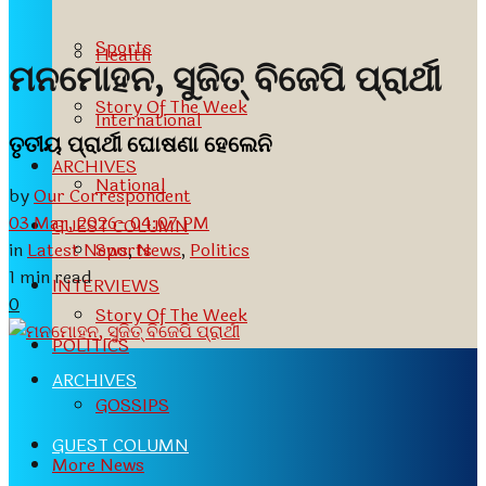
Sports
Health
ମନମୋହନ, ସୁଜିତ୍ ବିଜେପି ପ୍ରାର୍ଥୀ
Story Of The Week
International
ତୃତୀୟ ପ୍ରାର୍ଥୀ ଘୋଷଣା ହେଲେନି
ARCHIVES
National
by
Our Correspondent
03 Mar, 2026- 04:07 PM
GUEST COLUMN
in
Latest News
,
News
,
Politics
Sports
1 min read
INTERVIEWS
0
Story Of The Week
POLITICS
ARCHIVES
GOSSIPS
GUEST COLUMN
More News