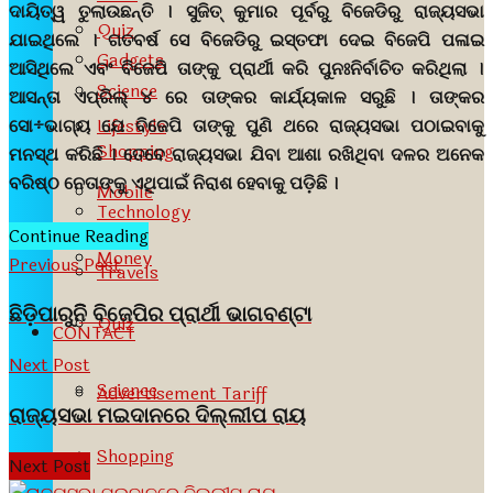
ଦାୟିତ୍ୱ ତୁଲାଉଛନ୍ତି । ସୁଜିତ୍ କୁମାର ପୂର୍ବରୁ ବିଜେଡିରୁ ରାଜ୍ୟସଭା
Quiz
ଯାଇଥିଲେ । ଗତବର୍ଷ ସେ ବିଜେଡିରୁ ଇସ୍ତଫା ଦେଇ ବିଜେପି ପଳାଇ
Gadgets
ଆସିଥିଲେ ଏବଂ ବିଜେପି ତାଙ୍କୁ ପ୍ରାର୍ଥୀ କରି ପୁନଃନିର୍ବାଚିତ କରିଥିଲା ।
Science
ଆସନ୍ତା ଏପ୍ରିଲ୍ ୪ ରେ ତାଙ୍କର କାର୍ଯ୍ୟକାଳ ସରୁଛି । ତାଙ୍କର
Lifestyle
ସୋ÷ଭାଗ୍ୟ ଯେ ବିଜେପି ତାଙ୍କୁ ପୁଣି ଥରେ ରାଜ୍ୟସଭା ପଠାଇବାକୁ
Shopping
ମନସ୍ଥ କରିଛି । ତେବେ ରାଜ୍ୟସଭା ଯିବା ଆଶା ରଖିଥିବା ଦଳର ଅନେକ
ବରିଷ୍ଠ ନେତାଙ୍କୁ ଏଥିପାଇଁ ନିରାଶ ହେବାକୁ ପଡ଼ିଛି ।
Mobile
Technology
Continue Reading
Money
Previous Post
Travels
ଛିଡ଼ିପାରୁନିି ବିଜେପିର ପ୍ରାର୍ଥୀ ଭାଗବଣ୍ଟା
Quiz
CONTACT
Next Post
Science
Advertisement Tariff
ରାଜ୍ୟସଭା ମଇଦାନରେ ଦିଲ୍ଲୀପ ରାୟ
Shopping
Next Post