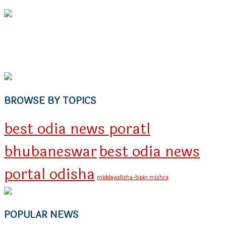
BROWSE BY TOPICS
best odia news poratl
bhubaneswar
best odia news
portal odisha
middayodisha-bipin mishra
POPULAR NEWS