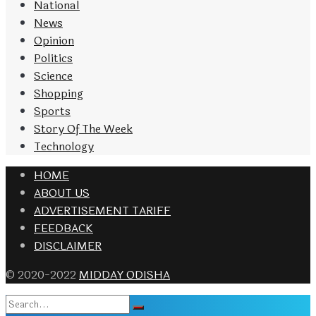
National
News
Opinion
Politics
Science
Shopping
Sports
Story Of The Week
Technology
HOME
ABOUT US
ADVERTISEMENT TARIFF
FEEDBACK
DISCLAIMER
© 2020-2022
MIDDAY ODISHA