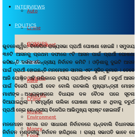
INTERVIEWS
Auto
POLITICS
Crime
GOSSIPS
Environment
ଭୁବନେଶ୍ୱର:
ବିଜେପିର ରାଜ୍ୟସଭା ପ୍ରାର୍ଥୀ ଘୋଷଣା ହୋଇଛି । ସମୁଦାୟ
୩୭ଟି ଆସନରୁ ପ୍ରଥମ ଦଫାରେ ୯ଟି ଆସନ ପାଇଁ ପ୍ରାର୍ଥୀ ଘୋଷଣା
Food
More News
କରିଛନ୍ତି ଦଳର କେନ୍ଦ୍ରୀୟ ନିର୍ବାଚନ କମିଟି । ଓଡ଼ିଶାରୁ ଦୁଇଟି ଆସନ
ପାଇଁ ପ୍ରାର୍ଥୀ ହୋଇଛନ୍ତି ମନମୋହନ ସାମଲ ଏବଂ ସୁଜିତ୍ କୁମାର । ତେବେ
Gadgets
ଆଜି ଘୋଷିତ ଏହି ତାଲିକାରେ ତୃତୀୟ ପ୍ରାର୍ଥୀଙ୍କ ନାଁ ନାହିଁ । ଚତୁର୍ଥ ଆସନ
Auto
ପାଇଁ ବିଜେପି ପ୍ରାର୍ଥୀ ଦେବ ବୋଲି ଗତକାଲି ମୁଖ୍ୟମନ୍ତ୍ରୀ ମୋହନ
ମାଝୀଙ୍କ ଅଧ୍ୟକ୍ଷତାରେ ବିଧାୟକ ଦଳ ବୈଠକ ପରେ ସୂଚନା
Lifestyle
Crime
ଦିଆଯାଇଥିଲା । ସମ୍ପୂର୍ଣ୍ଣ ତାଲିକା ଘୋଷଣା ହୋଇ ନ ଥିବାରୁ ଚତୁର୍ଥ
ପ୍ରାର୍ଥୀ ନେଇ କେନ୍ଦ୍ରୀୟ ବିଜେପିର ଆଭିମୁଖ୍ୟ ସ୍ପଷ୍ଟ ହୋଇନାହିଁ ।
Mobile
Environment
ମନମୋହନ ସାମଲ ଗତ ସାଧାରଣ ନିର୍ବାଚନରେ ଚାନ୍ଦବାଲି ବିଧାନସଭା
Money
ନିର୍ବାଚନ ମଣ୍ଡଳୀରୁ ନିର୍ବାଚନ ହାରିଥିଲେ । ରାଜ୍ୟ ସଭାପତି ଭାବେ ସେ
Food