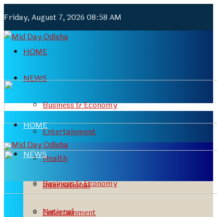
Friday, August 7, 2026 08:58 AM
HOME
NEWS
Business & Economy
HOME
Entertainment
NEWS
Health
Business & Economy
International
National
Entertainment