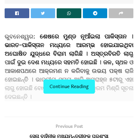
ଭୁବନେଶ୍ୱର:
ଶେଷରେ ମୁଣ୍ଡ ନୂଆଁଇଲା ପାକିସ୍ତାନ ।
ଭାରତ-ପାକିସ୍ତାନ ମଧ୍ୟରେ ଆରମ୍ଭ ହୋଇଯାଇଥିବା
ଅଘୋଷିତ ଯୁଦ୍ଧରେ ବିରାମ ଲାଗିଛି । ଅସ୍ତ୍ରବିରତି ଲାଗୁ
ପାଇଁ ଦୁଇ ଦେଶ ମଧ୍ୟରେ ସହମତି ହୋଇଛି । ଜଳ, ସ୍ଥଳ ଓ
ଆକାଶପଥରେ ଆକ୍ରମଣ ନ କରିବାକୁ ଉଭୟ ପକ୍ଷ ରାଜି
ହୋଇଛନ୍ତି । ଭାରତୀୟ ସମୟ ଆଜି ଅପରାହ୍ନ ୫ଟାରୁ ଏହା
Continue Reading
ଲାଗୁ ହୋଇଛି ବୋଲି ବୈଦେଶିକ ସଚିବ ବିକ୍ରମ ମିଶ୍ରି ସୂଚନା
ଦେଇଛନ୍ତି ।
ଭାରତର ଆକ୍ରମଣରେ ଥରହର ପାକିସ୍ତାନର ଡିଜିଏମଓ
ଆଜି ଦିନ ୩ଟା ୩୫ରେ ଭାରତର ଡିଜିଏମଓଙ୍କୁ ଫୋନ୍ କରି
Previous Post
ଯୁଦ୍ଧବିରତି/ଅସ୍ତ୍ରବିରତି ପାଇଁ ଅନୁରୋଧ କରିଥିଲେ ।
ସେନା ବାହିନୀକୁ ମୁଖ୍ୟମନ୍ତ୍ରୀଙ୍କ ପ୍ରଶଂସା