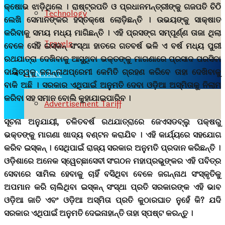
କ୍ଷୋଭ ଝାଡ଼ିଥିଲେ । ରାଷ୍ଟ୍ରପତି ଓ ପ୍ରଧାନମନ୍ତ୍ରୀଙ୍କୁ ଗଜପତି ଚିଠି
Technology
ଲେଖି ସେମାନଙ୍କର ହସ୍ତକ୍ଷେ ଲୋଡ଼ିଛନ୍ତି । ଉଭୟଙ୍କୁ ସାକ୍ଷାତ
କରିବାକୁ ସମୟ ମଧ୍ୟ ମାଗିଛନ୍ତି । ଏହି ପ୍ରସଙ୍ଗ ସମ୍ପୂର୍ଣ୍ଣ ତାଜା ଥିଲା
Travels
ବେଳେ ସେହି ଇସ୍କନ୍ ସଂସ୍ଥା ହାତରେ ଗତବର୍ଷ ଭଳି ଏ ବର୍ଷ ମଧ୍ୟ ପୁରୀ
ରଥଯାତ୍ରା ଦେଖିବାକୁ ଆସୁଥିବା ଭକ୍ତଙ୍କୁ ମାଗଣାରେ ପ୍ରସାଦ ପରସିବା
ଦାୟିତ୍ୱକୁ ଜଗନ୍ନାଥପ୍ରେମୀ କେମିତି ଗ୍ରହଣ କରିବେ ତାହା ଦେଖିବାକୁ
CONTACT
ବାକି ଅଛି । ସରକାର ଏଥିପାଇଁ ଅନୁମତି ଦେବା ଓଡ଼ିଆ ଅସ୍ମିତାକୁ ନିଲାମ
କରିବା ସହ ସମାନ ବୋଲି କୁହାଯାଇପାରିବ ।
Advertisement Tariff
ସୂଚନା ଅନୁଯାୟୀ, ଚଳିତବର୍ଷ ରଥଯାତ୍ରାରେ ଜେଏସଡବ୍ଲୁ ପକ୍ଷରୁ
ଭକ୍ତଙ୍କୁ ମାଗଣା ଖାଦ୍ୟ ବଣ୍ଟନ କରାଯିବ । ଏହି କାର୍ଯ୍ୟରେ ସହଯୋଗ
କରିବ ଇସ୍କନ୍ । ସେଥିପାଇଁ ରାଜ୍ୟ ସରକାର ଅନୁମତି ପ୍ରଦାନ କରିଛନ୍ତି ।
ଓଡ଼ିଶାରେ ଅନେକ ସ୍ୱେଚ୍ଛାସେବୀ ସଂଗଠନ ମହାପ୍ରଭୁଙ୍କର ଏହି ପବିତ୍ର
ସେବାରେ ସାମିଲ ହେବାକୁ ଚାହିଁ ବସିଥିବା ବେଳେ ଜଗନ୍ନାଥ ସଂସ୍କୃତିକୁ
ଅପମାନ କରି ଚାଲିଥିବା ଇସ୍କନ୍ ସଂସ୍ଥା ପ୍ରତି ସରକାରଙ୍କ ଏହି ଭାବ
ଓଡ଼ିଆ ଜାତି ଏବଂ ଓଡ଼ିଆ ଅସ୍ମିତା ପ୍ରତି କୁଠାରଘାତ ନୁହେଁ କି? ଯଦି
ସରକାର ଏଥିପାଇଁ ଅନୁମତି ଦେଇନାହାନ୍ତି ତାହା ସ୍ପଷ୍ଟ କରନ୍ତୁ ।