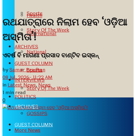
Sports
Health
ରଥଯାତ୍ରାରେ ନିଲାମ ହେବ ‘ଓଡ଼ିଆ
Story Of The Week
International
ଅସ୍ମିତା’!
ARCHIVES
National
ଏବର୍ଷ ବି ମାଗଣା ପ୍ରସାଦ ବାଣ୍ଟିବ ଇସ୍କନ୍
GUEST COLUMN
by
Samar Pradhan
Sports
08 Jul, 2026- 11:22 AM
INTERVIEWS
in
Latest News
,
News
Story Of The Week
1 min read
POLITICS
0
ARCHIVES
GOSSIPS
GUEST COLUMN
More News