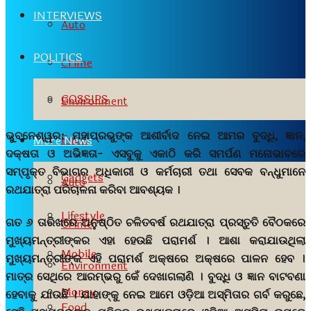
INTERVIEWS
Auto
POLITICS
Crime
GOSSIPS
Environment
ଭୁୁବନେଶ୍ୱର:
ମହାପ୍ରଭୁଙ୍କ ଆଶୀର୍ବାଦ ନେଇ ଆମର ବୁଦ୍ଧି, ଜ୍ଞାନ,
Food
More News
ଦକ୍ଷତା ଓ ଅଭିଜ୍ଞତା- ଏସବୁକୁ ଏକାଠି କରି ସମର୍ପଣ ମନୋଭାବରେ
ସମ୍ପୃକ୍ତ ବିଭାଗର ଅଧିକାରୀ ଓ କର୍ମଚାରୀ ତଥା ସେବକ ବନ୍ଧୁମାନେ
Gadgets
Auto
ରଥଯାତ୍ରା ପରିଚାଳନା କରିବା ଆବଶ୍ୟକ ।
Lifestyle
ଗତ ୬ ତାରିଖରେ ଅନୁଷ୍ଠିତ ଚଳିତବର୍ଷ ରଥଯାତ୍ରା ପ୍ରସ୍ତୁତି ବୈଠକରେ
Crime
ମୁଖ୍ୟମନ୍ତ୍ରୀଙ୍କର ଏହା ହେଉଛି ପରାମର୍ଶ । ଆଶା କରାଯାଉଥିଲା
Mobile
ମୁଖ୍ୟମନ୍ତ୍ରୀଙ୍କ ଏହି ପରାମର୍ଶ ଅକ୍ଷରେ ଅକ୍ଷରେ ପାଳନ ହେବ ।
Environment
ମାତ୍ର ସେଥିରେ ଆରମ୍ଭରୁ କେଁ ଦେଖାଗଲାଣି । ବୁଦ୍ଧି ଓ ଜ୍ଞାନ ବାଟବଣା
Money
ହେବାକୁ ଯାଉଛି । ଯାହାଙ୍କୁ ନେଇ ଆମେ ଓଡ଼ିଆ ଅସ୍ମିତାର ଗର୍ବ କରୁଛେ,
Food