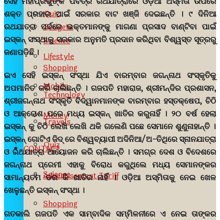
ସେହି ମହାପ୍ରଭୁଙ୍କ ପବିତ୍ର ରଥଯାତ୍ରାରେ ଓଡ଼ିଆ ଅସ୍ମିତା ଉପରେ
Quiz
ଶକ୍ତ ପ୍ରହାର ପାଇଁ ସରକାର ବାଟ ଖଞ୍ଜି ଦେଇଛନ୍ତି । ୯ ଦିନିଆ
Gadgets
ରଥଯାତ୍ରା ପର୍ବରେ ଭକ୍ତମାନଙ୍କୁ ମାଗଣା ପ୍ରସାଦ ବାଣ୍ଟିବା ପାଇଁ
ଇସ୍କନ୍ ସଂସ୍ଥାକୁ ସରକାର ଅନୁମତି ପ୍ରଦାନ କରିଥିବା ବିଶ୍ୱସ୍ତ ସୂତ୍ରରୁ
Science
ଜଣାପଡ଼ିଛି ।
Lifestyle
Shopping
ଇଏ ସେହି ଇସ୍କନ୍ ସଂସ୍ଥା ଯିଏ ବାରମ୍ବାର ଜଗନ୍ନାଥ ସଂସ୍କୃତିକୁ
Mobile
ଅପମାନିତ କରି ଚାଲିଛନ୍ତି । ଗଜପତି ମହାରାଜ, ଶ୍ରୀମନ୍ଦିର ପ୍ରଶାସନ,
Technology
ଶ୍ରୀଜଗନ୍ନାଥ ସଂସ୍କୃତି ବିଦ୍ୱାନମାନଙ୍କ ବାରମ୍ବାର ହସ୍ତକ୍ଷେପ, ଚିଠି
ଓ ଆକ୍ରୋଶ ପରେ ମଧ୍ୟ ଇସ୍କନ୍ ଖାତିର କରୁନାହିଁ । ୨୦ ବର୍ଷ ହେଲା
Money
Travels
ଇସ୍କନ୍ କୁ ଚିଠି ଲେଖି ଲେଖି ଥକି ଗଲେଣି ପଛେ ସେମାନେ ଶୁଣୁନାହାନ୍ତି ।
ଇସ୍କନ୍ ଗୋଟିଏ ଜିଦ୍ ରେ ବିଶ୍ୱବ୍ୟାପୀ ଅଦିନିଆ/ଅ-ତିଥିରେ ସ୍ନାନଯାତ୍ରା
Quiz
CONTACT
ଓ ରଥଯାତ୍ରା ଆୟୋଜନ କରି ଚାଲିଛନ୍ତି । ସମଗ୍ର ଦେଶ ଓ ବିଦେଶରେ
ଜଗନ୍ନାଥ ପ୍ରେମୀ ଏହାକୁ ବିରୋଧ କରୁଥିଲେ ମଧ୍ୟ ସେମାନଙ୍କର
Science
Advertisement Tariff
ସାମାନ୍ୟତମ ଡର କି ଖାତିର ନାହିଁ । ଓଡ଼ିଆ ଅସ୍ମିତାକୁ ନେଇ ଖେଳ
ଖେଳୁଛନ୍ତି ଇସ୍କନ୍ ସଂସ୍ଥା ।
Shopping
ଗତକାଲି ଗଜପତି ଏକ ସାମ୍ବାଦିକ ସମ୍ମିଳନୀରେ ଏ ନେଇ ତାଙ୍କର