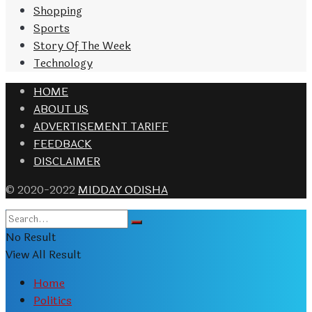
Shopping
Sports
Story Of The Week
Technology
HOME
ABOUT US
ADVERTISEMENT TARIFF
FEEDBACK
DISCLAIMER
© 2020-2022
MIDDAY ODISHA
No Result
View All Result
Home
Politics