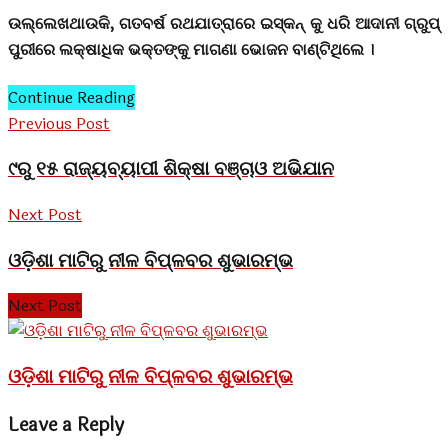
ଉଲ୍ଲେଖଥାଉକି, ଗତବର୍ଷ ରଥଯାତ୍ରାରେ ଇସ୍କନ୍ କୁ ଧରି ଆଦାନୀ ଗ୍ରୁପ୍
ପୁରୀରେ ଲକ୍ଷାଧିକ ଭକ୍ତଙ୍କୁ ମାଗଣା ଭୋଜନ ବାଣ୍ଟିଥିଲେ ।
Continue Reading
Previous Post
୯ରୁ ୧୫ ରାଜ୍ୟବ୍ୟାପୀ ଶିକ୍ଷା ବଞ୍ଚାଓ ଅଭିଯାନ
Next Post
ଓଡ଼ିଶା ମାଟିରୁ ନୀଳ ବିପ୍ଳବର ଶୁଭାରମ୍ଭ
Next Post
ଓଡ଼ିଶା ମାଟିରୁ ନୀଳ ବିପ୍ଳବର ଶୁଭାରମ୍ଭ
Leave a Reply