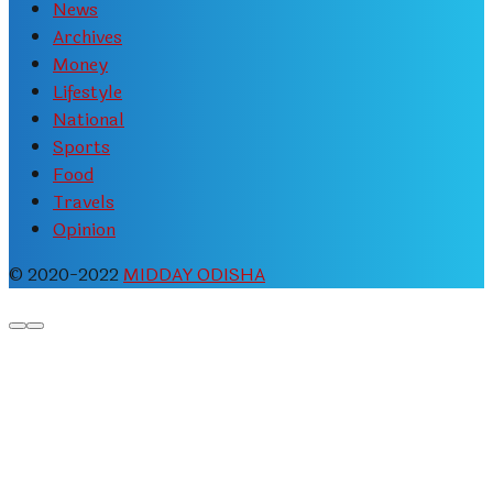
News
Archives
Money
Lifestyle
National
Sports
Food
Travels
Opinion
© 2020-2022
MIDDAY ODISHA