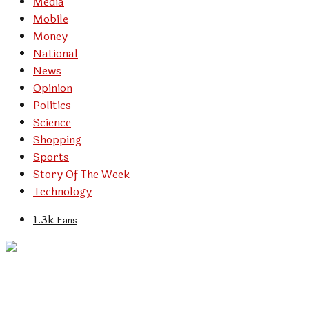
Media
Mobile
Money
National
News
Opinion
Politics
Science
Shopping
Sports
Story Of The Week
Technology
1.3k
Fans