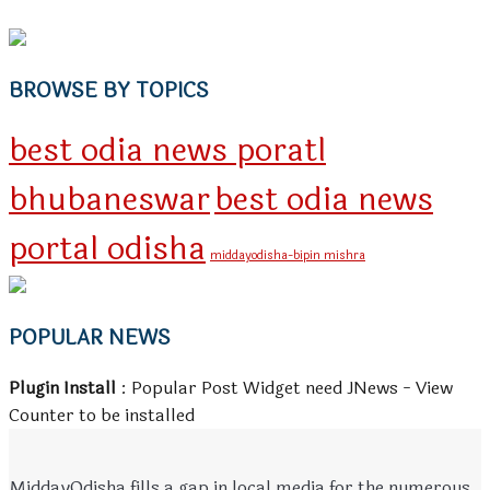
BROWSE BY TOPICS
best odia news poratl
bhubaneswar
best odia news
portal odisha
middayodisha-bipin mishra
POPULAR NEWS
Plugin Install
: Popular Post Widget need JNews - View
Counter to be installed
MiddayOdisha fills a gap in local media for the numerous