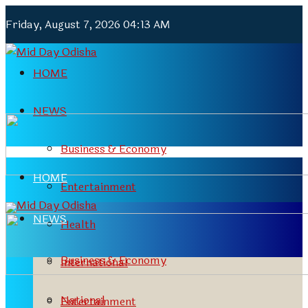
Friday, August 7, 2026 04:13 AM
HOME
NEWS
Business & Economy
HOME
Entertainment
NEWS
Health
Business & Economy
International
National
Entertainment