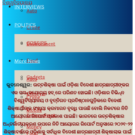
INTERVIEWS
Auto
POLITICS
Crime
GOSSIPS
Environment
Food
More News
Gadgets
Auto
ଭୁବନେଶ୍ୱର
:
ଉଚ୍ଚଶିକ୍ଷା ପାଇଁ ଓଡ଼ିଶା ବିଦେଶୀ ଛାତ୍ରଛାତ୍ରୀଙ୍କର
ଏକ ପସନ୍ଦଯୋଗ୍ୟ ହବ୍‍
ରେ ପରିଣତ ହୋଇଛି। ଓଡ଼ିଶାର ବିଭିନ୍ନ
Lifestyle
Crime
ବିଶ୍ୱବିଦ୍ୟାଳୟ ଓ ବୃତ୍ତିଗତ ପ୍ରତିଷ୍ଠାନଗୁଡ଼ିକରେ ବିଦେଶୀ
ଶିକ୍ଷାର୍ଥୀଙ୍କ ସଂଖ୍ୟା କ୍ରମାଗତ ବୃଦ୍ଧି ପାଉଛି ବୋଲି ନିକଟରେ ନିତି
Mobile
Environment
ଆୟୋଗର ରିପୋର୍ଟ ପ୍ରକାଶ ପାଇଛି। ଭାରତରେ ଉଚ୍ଚଶିକ୍ଷାର
ଅନ୍ତର୍ଜାତୀୟକରଣ ଉପରେ ନିତି ଆୟୋଗର ରିପୋର୍ଟ ଅନୁସାରେ ୨୦୨୧-୨୨
Money
ଶିକ୍ଷାବର୍ଷରେ ଓଡ଼ିଶାକୁ ସର୍ବାଧିକ ବିଦେଶୀ ଛାତ୍ରଛାତ୍ରୀ ଶିକ୍ଷାଲାଭ ପାଇଁ
Food