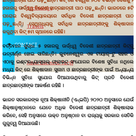
ଛାତ୍ରଛାତ୍ରୀ ପାଠ ପଢ଼ୁଛନ୍ତି। କିଟ୍‍ ରେ ବିଶ୍ୱର ୭୦ଟି ବିଭିନ୍ନ ଦେଶରୁ ୨
ହଜାରରୁ ଊର୍ଦ୍ଧ୍ୱ ବିଦେଶୀ ଛାତ୍ରଛାତ୍ରୀ ପାଠ ପଢ଼ୁଛନ୍ତି। ଭାରତରେ ୫ଟି
Technology
ଘରୋଇ ବିଶ୍ୱବିଦ୍ୟାଳୟରେ ସର୍ବାଧିକ ବିଦେଶୀ ଛାତ୍ରଛାତ୍ରୀ ପାଠ
ପଢ଼ୁଛନ୍ତି। ସେଥିମଧ୍ୟରୁ ସର୍ବାଧିକ ଛାତ୍ରଛାତ୍ରୀଙ୍କୁ ଶିକ୍ଷାଦାନ
Travels
କରୁଥିବା କିଟ୍‍ ୫ମ ସ୍ଥାନରେ ରହିଛି।
CONTACT
ବର୍ତ୍ତମାନ ସୁଦ୍ଧା ୫ ହଜାରରୁ ଊର୍ଦ୍ଧ୍ୱ ବିଦେଶୀ ଛାତ୍ରଛାତ୍ରୀ କିଟ୍‍ରୁ
ଉତ୍ତୀର୍ଣ୍ଣ ହୋଇ ସାରିଛନ୍ତି। ଭୁବନେଶ୍ୱର ଏକ ଟାୟାର୍‍-ଟୁ ସହର ଓ
ଏଠାକୁ ଇଣ୍ଟରନ୍ୟାସ୍‍ନାଲ୍‍ ଫ୍ଲାଇଟ୍‍ ସଂଯୋଗର ବିଶେଷ ସୁବିଧା ନଥିଲେ
Advertisement Tariff
ମଧ୍ୟ କିଟ୍‍ ରେ ଶିକ୍ଷାଦାନ ସୁନାମ ଓ ଛାତ୍ରଛାତ୍ରୀଙ୍କ ପାଇଁ ଅନ୍ୟାନ୍ୟ
ବିଭିନ୍ନ ସୁବିଧା ସୁଯୋଗ ଦିଆଯାଉଥିବାରୁ କିଟ୍‍ ପ୍ରତି ବିଦେଶୀ
ଛାତ୍ରଛାତ୍ରୀଙ୍କ ଆକର୍ଷଣ ରହିଛି ।
ଭାରତ ସରକାରଙ୍କ ନୂଆ ଶିକ୍ଷାନୀତି (ଏନ୍‍ଇପି) ୨୦୨୦ ଅନୁସାରେ ଯେଉଁ
ଶିକ୍ଷାନୁଷ୍ଠାନରେ ଯେତେ ଅଧିକ ବିଦେଶୀ ଛାତ୍ରଛାତ୍ରୀ ଶିକ୍ଷାଲାଭ
କରିବେ, ସେହି ଅନୁସାରେ ଉକ୍ତ ଅନୁଷ୍ଠାନ ବା ରାଜ୍ୟକୁ ସରକାର ସେତିକି
ଗୁରୁତ୍ୱ ଦିଆଯାଉଛି।