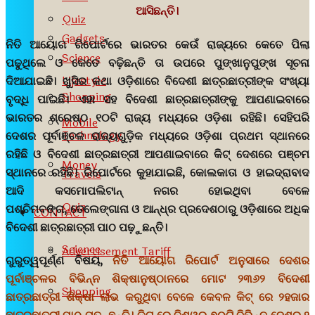
ଆସିଛନ୍ତି।
Quiz
Gadgets
ନିତି ଆୟୋଗ ରିପୋର୍ଟରେ ଭାରତର କେଉଁ ରାଜ୍ୟରେ କେତେ ପିଲା
Science
ପଢୁଥିଲେ ଓ କେତେ ବଢ଼ିଛନ୍ତି ତା ଉପରେ ପୁଙ୍ଖାନୁପୁଙ୍ଖ ସୂଚନା
Lifestyle
ଦିଆଯାଇଛି। ଖୁସିର କଥା ଓଡ଼ିଶାରେ ବିଦେଶୀ ଛାତ୍ରଛାତ୍ରୀଙ୍କ ସଂଖ୍ୟା
Shopping
ବୃଦ୍ଧି ପାଇଛି। ଏହା ସହ ବିଦେଶୀ ଛାତ୍ରଛାତ୍ରୀଙ୍କୁ ଆପଣାଇବାରେ
ଭାରତର ଶ୍ରେଷ୍ଠ ୧୦ଟି ରାଜ୍ୟ ମଧ୍ୟରେ ଓଡ଼ିଶା ରହିଛି। ସେହିପରି
Mobile
Technology
ଦେଶର ପୂର୍ବାଞ୍ଚଳ ରାଜ୍ୟଗୁଡ଼ିକ ମଧ୍ୟରେ ଓଡ଼ିଶା ପ୍ରଥମ ସ୍ଥାନରେ
ରହିଛି ଓ ବିଦେଶୀ ଛାତ୍ରଛାତ୍ରୀ ଆପଣାଇବାରେ କିଟ୍‍ ଦେଶରେ ପଞ୍ଚମ
Money
ସ୍ଥାନରେ ରହିଛି। ରିପୋର୍ଟରେ କୁହାଯାଇଛି, କୋଲକାତା ଓ ହାଇଦ୍ରାବାଦ
Travels
ଆଦି କସମୋପଲିଟାନ୍‍ ନଗର ହୋଇଥିବା ବେଳେ
Quiz
ପଶ୍ଚିମବଙ୍ଗ, ତେଲେଙ୍ଗାନା ଓ ଆନ୍ଧ୍ର ପ୍ରଦେଶଠାରୁ ଓଡ଼ିଶାରେ ଅଧିକ
CONTACT
ବିଦେଶୀ ଛାତ୍ରଛାତ୍ରୀ ପାଠ ପଢ଼ୁଛନ୍ତି।
Science
Advertisement Tariff
ଗୁରୁତ୍ୱପୂର୍ଣ୍ଣ ବିଷୟ,
ନିତି ଆୟୋଗ ରିପୋର୍ଟ ଅନୁସାରେ ଦେଶର
ପୂର୍ବାଞ୍ଚଳର ବିଭିନ୍ନ ଶିକ୍ଷାନୁଷ୍ଠାନରେ ମୋଟ ୨୩୬୨ ବିଦେଶୀ
Shopping
ଛାତ୍ରଛାତ୍ରୀ ଶିକ୍ଷା ଲାଭ କରୁଥିବା ବେଳେ କେବଳ କିଟ୍‍ ରେ ୨ହଜାର