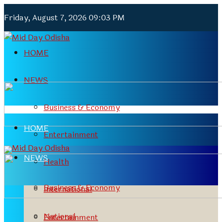
Friday, August 7, 2026 09:03 PM
HOME
NEWS
Business & Economy
HOME
Entertainment
NEWS
Health
Business & Economy
International
National
Entertainment