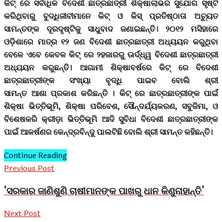
କିଟ୍‍ ରେ ସର୍ବାଧିକ ବିଦେଶୀ ଛାତ୍ରଛାତ୍ରୀ ଶିକ୍ଷାଲାଭର ସୁଯୋଗ ସୃଷ୍ଟି
କରିଥିବାରୁ ବୁଦ୍ଧିଜୀବୀମାନେ କିଟ୍‍ ଓ କିସ୍‍ ପ୍ରତିଷ୍ଠାତା ଅଚ୍ୟୁତ
ସାମନ୍ତଙ୍କ ଦୂରଦୃଷ୍ଟିକୁ ସାଧୁବାଦ ଜଣାଇଛନ୍ତି। ୨୦୧୨ ମସିହାରେ
ଓଡ଼ିଶାରେ ମାତ୍ର ୧୨ ଜଣ ବିଦେଶୀ ଛାତ୍ରଛାତ୍ରୀ ଅଧ୍ୟୟନ କରୁଥିବା
ବେଳେ ଏବେ କେବଳ କିଟ୍‍ ରେ ୨ହଜାରରୁ ଊର୍ଦ୍ଧ୍ୱ ବିଦେଶୀ ଛାତ୍ରଛାତ୍ରୀ
ଅଧ୍ୟୟନ କରୁଛନ୍ତି। ଆଗାମୀ ଶିକ୍ଷାବର୍ଷରେ କିଟ୍‍ ରେ ବିଦେଶୀ
ଛାତ୍ରଛାତ୍ରୀଙ୍କ ସଂଖ୍ୟା ବୃଦ୍ଧି ପାଇବ ବୋଲି ଶ୍ରୀ
ସାମନ୍ତ ଆଶା ପ୍ରକାଶ କରିଛନ୍ତି । କିଟ୍‍ ରେ ଛାତ୍ରଛାତ୍ରୀଙ୍କ ପାଇଁ
ଶିକ୍ଷା ଭିତ୍ତିଭୂମି, ଶିକ୍ଷା ପରିବେଶ, ସୌନ୍ଦର୍ଯ୍ୟକରଣ, ସବୁଜିମା, ଓ
ବିଶେଷକରି କ୍ରୀଡ଼ା ଭିତ୍ତିଭୂମି ଆଦି ସୁବିଧା ବିଦେଶୀ ଛାତ୍ରଛାତ୍ରୀଙ୍କ
ପାଇଁ ଆକର୍ଷଣର କେନ୍ଦ୍ରବିନ୍ଦୁ ପାଲଟିଛି ବୋଲି ଶ୍ରୀ ସାମନ୍ତ କହିଛନ୍ତି।
Continue Reading
Previous Post
‘ସରକାର ଜାଣିଶୁଣି ଚାଷୀମାନଙ୍କ ପାଖରୁ ଧାନ କିଣୁନାହାନ୍ତି’
Next Post