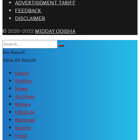
ADVERTISEMENT TARIFF
FEEDBACK
DISCLAIMER
© 2020-2022
MIDDAY ODISHA
No Result
View All Result
Home
Politics
News
Archives
Money
Lifestyle
National
Sports
Food