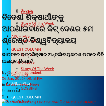
Sports
Health
ବିଦେଶୀ ଶିକ୍ଷାର୍ଥୀଙ୍କୁ
Story Of The Week
International
ଆପଣାଇବାରେ କିଟ୍‍ ଦେଶର ୫ମ
ARCHIVES
ଶ୍ରେଷ୍ଠ ବିଶ୍ୱବିଦ୍ୟାଳୟ
National
GUEST COLUMN
ଭାରତରେ ଉଚ୍ଚଶିକ୍ଷାର ଅନ୍ତର୍ଜାତୀୟକରଣ ଉପରେ ନିତି
Sports
ଆୟୋଗ ରିପୋର୍ଟ
INTERVIEWS
Story Of The Week
by
Our Correspondent
POLITICS
06 Jan, 2026- 08:13 PM
ARCHIVES
in
Latest News
,
News
GOSSIPS
1 min read
0
GUEST COLUMN
More News