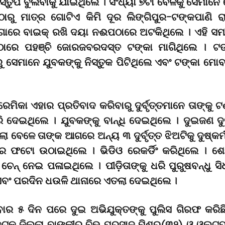
ିସ୍ତୁପ ବୁଲିବାକୁ ଯାଇଥିଲେ । ସଂଧ୍ୟା ୭ଟା ବେଳକୁ ସେମାନେ
ଠାରୁ ମାତ୍ର ଗୋଟିଏ କିମି ଦୂର ଲିଙ୍ଗିପୁର-ଟଙ୍କପାଣି ର
ାଗାରେ ବାଇକ୍ ରଖି ଦୟା ନଈପଠାରେ ଅଟକିଥିଲେ । ଏହି 
 ସେଠାରେ ପହଞ୍ଚି ଜୋରଜବରଦସ୍ତ ଟଙ୍କା ମାଗିଥିଲେ । ଟଙ
ୁ ସେମାନେ ଯୁବକଙ୍କୁ ନିସ୍ତୁକ ପିଟିଥିଲେ ଏବଂ ଟଙ୍କା ମୋ
।
୍ରେମିକା ଏହାର ପ୍ରତିବାଦ କରିବାରୁ ଦୁର୍ବୃତ୍ତମାନେ ତାଙ୍କୁ 
 ଦେଇଥିଲେ । ଯୁବକଙ୍କୁ ବାନ୍ଧି ଦେଇଥିଲେ । ଦୁଇଜଣ ଦୁର୍ବ
ିଲା ବେଳେ ତାଙ୍କ ଆଗରେ ଅନ୍ୟ ୩ ଦୁର୍ବୃତ୍ତ ଝିଅଟିକୁ ଦୁଷ୍କର
ଫଟୋ ଉଠାଇଥିଲେ । ଭିଡିଓ ରେକର୍ଡିଂ କରିଥିଲେ । ଶେ
 ଚେନ୍ ନେଇ ପଳାଇଥିଲେ । ପୀଡ଼ିତାଙ୍କୁ ଧରି ପୁରୁଷବନ୍ଧୁ ସିଧ
ବଂ ପରଦିନ ଧଉଳି ଥାନାରେ ଏତଲା ଦେଇଥିଲେ ।
ାର ୫ ଦିନ ପରେ ଦୁଇ ଅଭିଯୁକ୍ତଙ୍କୁ ପୁଲିସ ଗିରଫ କରିଛ
କଟକ ଜିଲ୍ଲା ବାଙ୍କୀର ବିଭୁ ପ୍ରସାଦ ମିଶ୍ର(୩୨) ଓ ଓଲଟ