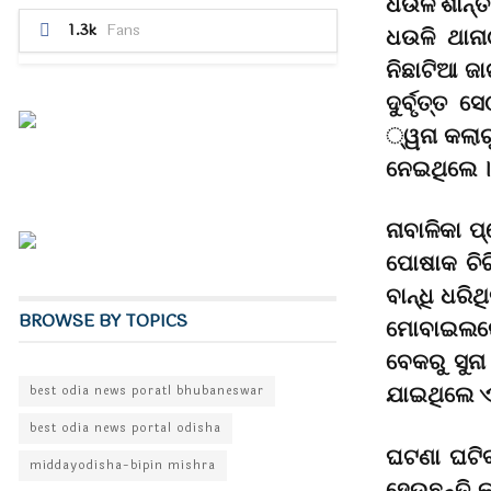
ଧଉଳି ଶାନ୍ତ
1.3k
Fans
ଧଉଳି ଥାନା
ନିଛାଟିଆ ଜ
ଦୁର୍ବୃତ୍ତ
୍ୱନା କଲାର
ନେଇଥିଲେ 
ନାବାଳିକା ପ
ପୋଷାକ ଚିରି
ବାନ୍ଧି ଧରିଥ
BROWSE BY TOPICS
ମୋବାଇଲରେ 
ବେକରୁ ସୁନା
ଯାଇଥିଲେ ଏ
best odia news poratl bhubaneswar
best odia news portal odisha
ଘଟଣା ଘଟିବ
middayodisha-bipin mishra
ହେଉଛନ୍ତି 