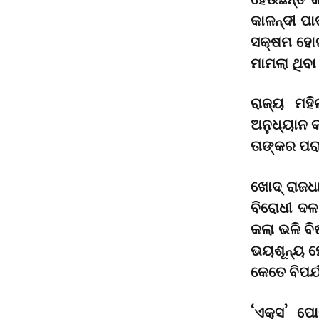
କାଳନ୍ଦୀ ପା
ସକ୍ଷମ ହୋଇନ
ମାମଲା ଥିବା
ରାଜ୍ୟ ମହି
ଅନୁଧ୍ୟାନ କ
ତାଙ୍କର ପରାମ
ଖୋଦ୍ ରାଜଧ
ବିରୋଧୀ ଦଳ
କଲା ଭଳି ବି
ଭୟଶୂନ୍ୟ ହ
କେତେ ବିପର୍
‘ଏକ୍ସ’ ପୋ