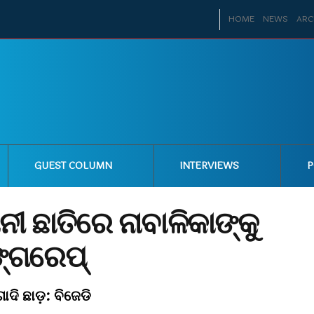
HOME
NEWS
ARC
GUEST COLUMN
INTERVIEWS
P
ନୀ ଛାତିରେ ନାବାଳିକାଙ୍କୁ
ଙ୍ଗରେପ୍
ାଦି ଛାଡ଼: ବିଜେଡି