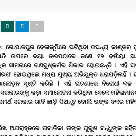
ର:
ଗୋପାଳପୁର ବେଳାଭୂମିରେ ଘଟିଥିବା ଜଘନ୍ୟ କାଣ୍ଡର ପୁନ
ଛାତି ଉପରେ ଦୟା ନଈପଠାରେ ଜଣେ ୧୭ ବର୍ଷୀୟା ଛାତ
ୁଙ୍କ ସାମନାରେ ଗଣଦୁଷ୍କର୍ମର ଶିକାର ହୋଇଛନ୍ତି । ଏହି 
ିରଫ ହୋଇଥିଲେ ମଧ୍ୟ ମୁଖ୍ୟ ଅଭିଯୁକ୍ତ ଧରାପଡ଼ିନାହିଁ । 
ଆଲୋଡ଼ନ ସୃଷ୍ଟି କରିଛି । ଏହି ଘଟଣାରେ ବିରୋଧୀ ଦଳ 
ସରକାରଙ୍କୁ କଡ଼ା ସମାଲୋଚନା କରିଥିବା ବେଳେ ମହିଳାମାନଙ୍
ର୍ଥ ସରକାର ଗାଦି ଛାଡ଼ି ଦିଅନ୍ତୁ ବୋଲି ତାଙ୍କ ଦଳର ମହିଳ
ିଖ ଅପରାହ୍ନରେ ନାବାଳିକା ତାଙ୍କ ପୁରୁଷ ବନ୍ଧୁଙ୍କ ସହି