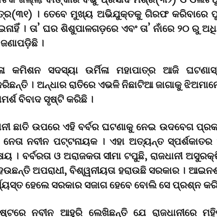
ତ୍ର(୩୧) । ତେବେ ମୁଖ୍ୟ ଅଭିଯୁକ୍ତକୁ ଗିରଫ କରିବାରେ ପ
ାହିଁ । ତା’ ଘର ଶିଶୁପାଳଗଡ଼ରେ ଏବଂ ତା’ ନାଁରେ ୨୦ ରୁ ଅ
 ଜଣାପଡ଼ିଛି ।
ଳା କମିଶନ ସଦସ୍ୟା ଉର୍ମିଳା ମହାପାତ୍ର ଆଜି ଘଟଣାସ
ରିଛନ୍ତି । ଅନ୍ଧାର ରାତିରେ ଏଭଳି ନିଛାଟିଆ ଜାଗାକୁ ଝିଅମାନ
ର୍ଶ ବିବାଦ ସୃଷ୍ଟି କରିଛି ।
ାନୀ ଛାତି ଉପରେ ଏହି ବର୍ବର ଘଟଣାକୁ ନେଇ ଉଦବେଗ ପ୍ରକା
 ନେତା ନବୀନ ପଟ୍ଟନାୟକ । ଏହା ଅତ୍ୟନ୍ତ ସ୍ପର୍ଶକାତର 
ଷୟ । ବର୍ବରତା ଓ ଅରାଜକତା ସୀମା ଟପୁଛି, ରାଜଧାନୀ ଅସୁରକ୍
େଉଛନ୍ତି ଅପରାଧୀ, ବିଶ୍ୱନୀୟତା ହରାଉଛି ସରକାର । ଆଇନ
ଯ୍ୟସ୍ତ ହେଲେ ସରକାର ସଜାଗ ହେବେ ବୋଲି ସେ ପ୍ରଶ୍ନ କରିଛ
ଷ୍ଟରେ ନବୀନ ଆହୁରି ଲେଖିଛନ୍ତି ଯେ ରାଜଧାନୀରେ ମହି