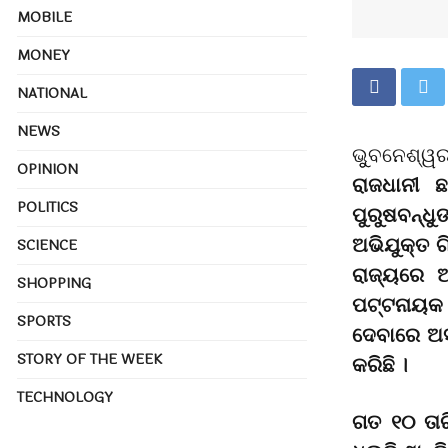
MOBILE
MONEY
NATIONAL
NEWS
ଭୁୁବନେଶ୍ୱ
OPINION
ରାଜଧାନୀ 
POLITICS
ପୁରୁଷବନ୍ଧ
ଅଭିଯୁକ୍ତ ଗ
SCIENCE
ରାଜ୍ୟରେ 
SHOPPING
ପଟ୍ଟନାୟକ 
SPORTS
ଦେବାରେ ଅସମ
STORY OF THE WEEK
କରିଛି ।
TECHNOLOGY
ଗତ ୧୦ ତାର