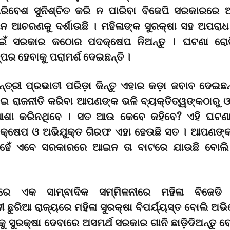
ପରିବେଶ ସୁନିଶ୍ଚିତ କରି ନ ପାରିବା ବିଜେପି ସରକାରରେ
ନ ଆଚରଣକୁ ଦର୍ଶାଉଛି । ମହିଳାଙ୍କ ସୁରକ୍ଷା ସହ ଅପରାଧ
ାଇଁ ସରକାର କଠୋର ପଦକ୍ଷେପ ନିଅନ୍ତୁ । ଘଟଣା ରୋକ
ର ହେବାକୁ ପରାମର୍ଶ ଦେଇଛନ୍ତି ।
୍ତ୍ରୀ ପ୍ରଭାତୀ ପରିଡ଼ା କିନ୍ତୁ ଏହାର କଡ଼ା ଜବାବ ଦେଇଛନ୍
ଇ ରାଜନୀତି କରିବା ଆପଣଙ୍କ ଭଳି ବ୍ୟକ୍ତିତ୍ୱଙ୍କଠାରୁ 
ଆଶା କରିନଥିବେ । ସତ ଆଉ କେବେ କହିବେ? ଏହି ଘଟଣା
କ୍ଷେପ ଓ ଅଭିଯୁକ୍ତ ଗିରଫ ଏହା ହେଉଛି ସତ । ଆପଣଙ୍
ନୁହେଁ ଏବେ ସରକାରରେ ଆଇନ ତା ବାଟରେ ଯାଉଛି ବୋଲି 
େ ଏକ ସାମ୍ବାଦିକ ସମ୍ମିଳନୀରେ ମହିଳା ବିଜେଡି 
ନୀ ଛୁରିଆ ରାଜ୍ୟରେ ମହିଳା ସୁରକ୍ଷା ବିପର୍ଯ୍ୟସ୍ତ ବୋଲି ଅ
କୁ ସୁରକ୍ଷା ଦେବାରେ ଅସମର୍ଥ ସରକାର ଗାନି ଛାଡ଼ିଦିଅନ୍ତୁ ବୋ