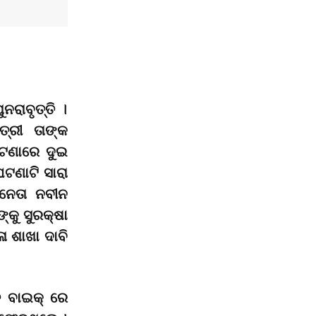
ରାବୃତ୍ତି ।
୍ରୀ
ତାଙ୍କ
ଘଟଣାରେ ଦୁଇ
ଘଟଣାଟି ସାରା
ନେତା ନବୀନ
କୁ ସୁରକ୍ଷା
ା ଶାଖା ଦାବି
ତ ବାଇକ୍ ରେ