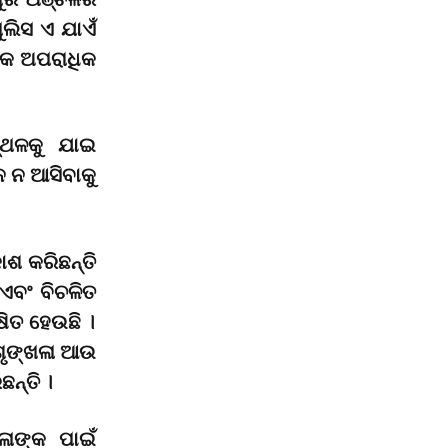
ୁଲିସ ଏ ଯାଏଁ
ଧିକ ଅପରାଧିକ
୍ଥଳକୁ ଯାଇ
େ ନ ଆସିବାକୁ
ଶ କରିଛନ୍ତି
ଏବଂ ବିଚଳିତ
ଷିତ ହେଉଛି ।
ଶୃଙ୍ଖଳା ଆଉ
ନ୍ତି ।
ଳାଙ୍କ ପାଇଁ