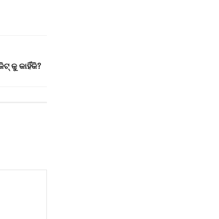
୍ କୁ କାହିଁକି?