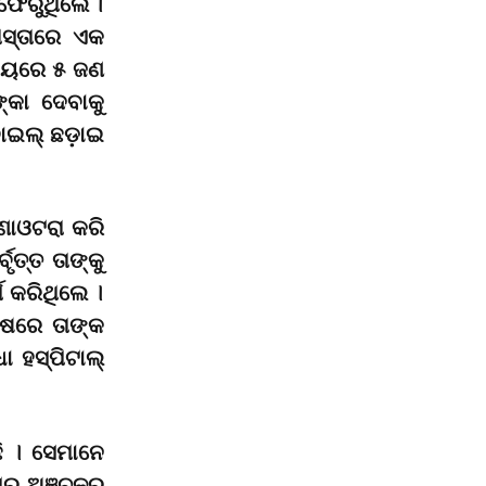
 ଫେରୁଥିଲେ ।
ାସ୍ତାରେ ଏକ
ସମୟରେ ୫ ଜଣ
୍କା ଦେବାକୁ
ବାଇଲ୍ ଛଡ଼ାଇ
ଟଣାଓଟରା କରି
ୃତ୍ତ ତାଙ୍କୁ
୍ମ କରିଥିଲେ ।
ଷରେ ତାଙ୍କ
ା ହସ୍ପିଟାଲ୍
ି । ସେମାନେ
ପୁର ଅଞ୍ଚଳର