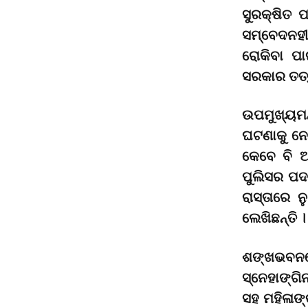
ସୁରକ୍ଷିତ 
ସମ୍ବେଦନହୀ
ରୋକିବା ପ
ସରକାର ତତ୍ପ
ଉପମୁଖ୍ୟମନ
ଘଟଣାକୁ ନେ
କେବେ ବି 
ପୁଲିସର ପଦ
ରାସ୍ତାରେ 
ଲେଖିଛନ୍ତି ।
ଶଙ୍ଖଭବନର
ସ୍ନେହାଙ୍ଗି
ସହ ମହିଳାଙ୍