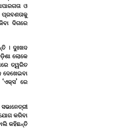
 ଅପାରଗତା ଓ
 ପ୍ରବଣତାକୁ
ିବା ଦିଗରେ
ତି । ଦୁଃଖଦ
ଓଡ଼ିଶା ଲୋକେ
ରେ ତ୍ୱରିତ
କ ଦେଖେଇବା
‘ଏକ୍ସ’ ରେ
ସଭାନେତ୍ରୀ
ଭିଯୋଗ କରିବା
ଲି କହିଛନ୍ତି