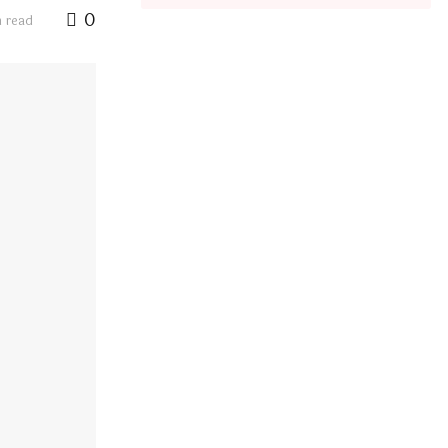
0
n read