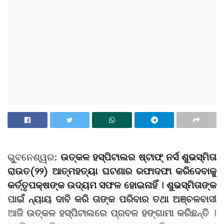
ଭୁୁବନେଶ୍ୱର:
ଉତ୍କଳ ହସ୍ପିଟାଲର ଷ୍ଟାଫ୍ ନର୍ସ ଶୁଭସ୍ମିତା
ରାଉତ(୨୨) ଆତ୍ମହତ୍ୟା ଘଟଣାର ରଫାଦଫା କରିଦେବାକୁ
କର୍ତ୍ତୃପକ୍ଷଙ୍କ ଉଦ୍ୟମ ସଫଳ ହୋଇନାହିଁ । ଶୁଭସ୍ମିତାଙ୍କ
ପାଇଁ ନ୍ୟାୟ ଦାବି କରି ତାଙ୍କ ପରିବାର ତଥା ଅଞ୍ଚଳବାସୀ
ଆଜି ଉତ୍କଳ ହସ୍ପିଟାଲରେ ପ୍ରବଳ ହଙ୍ଗାମା କରିଛନ୍ତି ।