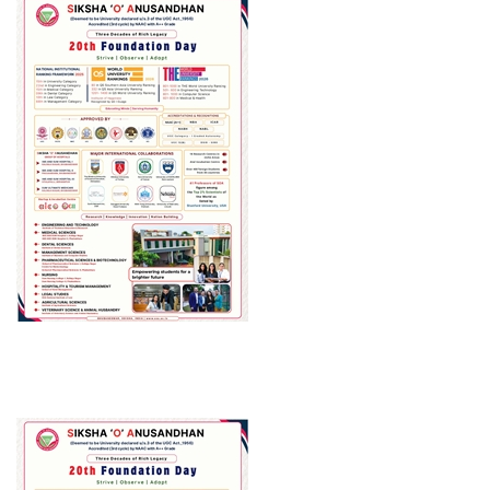
ଅଭିଯୋଗ ହେଉଛି କି ଏହି ସୁଇସାଇଡ୍ ନୋଟ୍ କୁ ଚାପି ଦେବାକୁ
ରାତାରାତି ପ୍ରୟାସ ହୋଇଥିଲା । ହାର୍ଟ ଆଟାକ୍ ରୂପ ଦେଇ
ମାମଲାରେ ଅନ୍ତ ଘଟାଇବାକୁ ଭରପୂର ଉଦ୍ୟମ ହୋଇଥିଲା ।
ମାମଲା ପ୍ରତ୍ୟାହାର ପାଇଁ ପରିବାର ଲୋକଙ୍କ ଉପରେ ଚାପ
ପକାଇବାକୁ ଚେଷ୍ଟା କରାଯାଇଥିଲା । ପ୍ରମୁଖ
ଗଣମାଧ୍ୟମକୁ ମନେଇ ଦିଆଯାଇଥିଲା । ମାତ୍ର ତାହା ସଫଳ
ହୋଇନାହିଁ । ସାନଖେମୁଣ୍ଡି ବିଧାୟକ ରମେଶ ଜେନାଙ୍କ
ହସ୍ତକ୍ଷେପ ଉଭୟ ହସ୍ପିଟାଲ୍ କର୍ତ୍ତୃପକ୍ଷ ଓ ପୁଲିସ ପାଇଁ
ଅଡୁଆ ହୋଇଯାଇଛି ।
ତେବେ ଶୁଭସ୍ମିତାଙ୍କ ପରିବାର ଏବଂ ଅନ୍ୟମାନଙ୍କ
ଅଭିଯୋଗ ସଂକ୍ରାନ୍ତରେ ହସ୍ପିଟାଲ୍ କର୍ତ୍ତୃପକ୍ଷଙ୍କ
ପ୍ରତିକ୍ରିୟା ମିଳିପାରିନାହିଁ ।