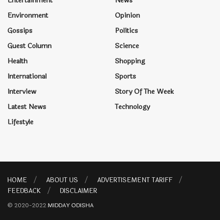
Entertainment
News
Environment
Opinion
Gossips
Politics
Guest Column
Science
Health
Shopping
International
Sports
Interview
Story Of The Week
Latest News
Technology
Lifestyle
HOME
ABOUT US
ADVERTISEMENT TARIFF
FEEDBACK
DISCLAIMER
© 2020-2022
MIDDAY ODISHA