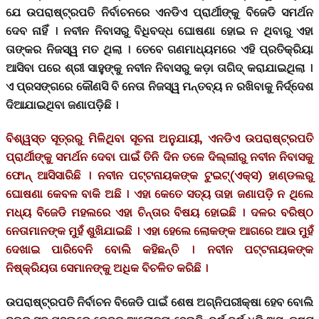
ଯେ ଉପରାଷ୍ଟ୍ରପତି ନିର୍ବାଚନରେ ଏନଡିଏ ପ୍ରାର୍ଥୀଙ୍କୁ ବିଜେଡି ସମର୍ଥନ
ଦେବ ନାହିଁ । ନବୀନ ନିବାସରୁ ବିଧିବଦ୍ଧ ଘୋଷଣା ହୋଇ ନ ଥିବାରୁ ଏହା
ତାଙ୍କର ନିଜସ୍ୱ ମତ ଥିଲା । ତେବେ ଗଣମାଧ୍ୟମରେ ଏହି ପ୍ରତିକ୍ରିୟା
ଆସିବା ପରେ ଶ୍ରୀ ସାହୁଙ୍କୁ ନବୀନ ନିବାସରୁ କଡ଼ା ତାଗିଦ୍ କରାଯାଇଥିଲା ।
ଏ ପ୍ରସଙ୍ଗରେ କୌଣସି ବି ନେତା ନିଜସ୍ୱ ମନ୍ତବ୍ୟ ନ ରଖିବାକୁ ନିର୍ଦ୍ଦେଶ
ଦିଆଯାଇଥିବା ଜଣାପଡ଼ିଛି ।
ବିଶ୍ୱସ୍ତ ସୂତ୍ରରୁ ମିଳିଥିବା ସୂଚନା ଅନୁଯାୟୀ, ଏନଡିଏ ଉପରାଷ୍ଟ୍ରପତି
ପ୍ରାର୍ଥୀଙ୍କୁ ସମର୍ଥନ ଦେବା ପାଇଁ ତିନି ଦିନ ତଳେ ଦିଲ୍ଲୀରୁ ନବୀନ ନିବାସକୁ
ଫୋନ୍ ଆସିସାରିଛି । ନବୀନ ପଟ୍ଟନାୟକଙ୍କ ଟୁଇଟ୍(ଏକ୍ସ) ହାଣ୍ଡଲରୁ
ଘୋଷଣା କେବଳ ବାକି ଅଛି । ଏହା କେତେ ସତ୍ୟ ତାହା ଜଣାପଡ଼ି ନ ଥିଲେ
ମଧ୍ୟ ବିଜେଡି ମହଲରେ ଏହା ଚିନ୍ତାର ବିଷୟ ହୋଇଛି । ଦଳର ବରିଷ୍ଠ
ନେତାମାନଙ୍କ ମୁହଁ ଶୁଖିଯାଇଛି । ଏହା ହେଲେ ଲୋକଙ୍କ ଆଗରେ ଆଉ ମୁହଁ
ଦେଖାଇ ପାରିବେନି ବୋଲି କହିଛନ୍ତି । ନବୀନ ପଟ୍ଟନାୟକଙ୍କ
ନିଷ୍କ୍ରିୟତା ସେମାନଙ୍କୁ ଅଧିକ ବିଚଳିତ କରିଛି ।
ଉପରାଷ୍ଟ୍ରପତି ନିର୍ବାଚନ ବିଜେଡି ପାଇଁ ଶେଷ ଅଗ୍ନିପରୀକ୍ଷା ହେବ ବୋଲି