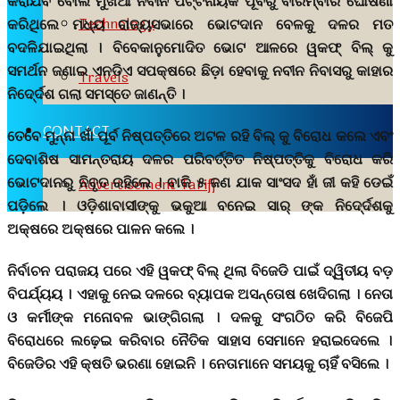
କରାଯିବ ବୋଲି ମୁଖିଆ ନବୀନ ପଟ୍ଟନାୟକ ପୂର୍ବରୁ ବାରମ୍ବାର ଘୋଷଣା
Technology
କରିଥିଲେ ମଧ୍ୟ ରାଜ୍ୟସଭାରେ ଭୋଟଦାନ ବେଳକୁ ଦଳର ମତ
ବଦଳିଯାଇଥିଲା । ବିବେକାନୁମୋଦିତ ଭୋଟ ଆଳରେ ୱକଫ୍ ବିଲ୍ କୁ
ସମର୍ଥନ ଜଣାଇ ଏନଡିଏ ସପକ୍ଷରେ ଛିଡ଼ା ହେବାକୁ ନବୀନ ନିବାସରୁ କାହାର
Travels
ନିଦେ୍ର୍ଦଶ ଗଲା ସମସ୍ତେ ଜାଣନ୍ତି ।
CONTACT
ତେବେ ମୁନ୍ନା ଖାଁ ପୂର୍ବ ନିଷ୍ପତ୍ତିରେ ଅଟଳ ରହି ବିଲ୍ କୁ ବିରୋଧ କଲେ ଏବଂ
ଦେବାଶିଷ ସାମନ୍ତରାୟ ଦଳର ପରିବର୍ତ୍ତିତ ନିଷ୍ପତ୍ତିକୁ ବିରୋଧ କରି
ଭୋଟଦାନରୁ ନିବୃତ ରହିଲେ । ବାକି ୫ ଜଣ ଯାକ ସାଂସଦ ହାଁ ଜୀ କହି ଡେଇଁ
Advertisement Tariff
ପଡ଼ିଲେ । ଓଡ଼ିଶାବାସୀଙ୍କୁ ଭକୁଆ ବନେଇ ସାର୍ ଙ୍କ ନିଦେ୍ର୍ଦଶକୁ
ଅକ୍ଷରେ ଅକ୍ଷରେ ପାଳନ କଲେ ।
ନିର୍ବାଚନ ପରାଜୟ ପରେ ଏହି ୱକଫ୍ ବିଲ୍ ଥିଲା ବିଜେଡି ପାଇଁ ଦ୍ୱିତୀୟ ବଡ଼
ବିପର୍ଯ୍ୟୟ । ଏହାକୁ ନେଇ ଦଳରେ ବ୍ୟାପକ ଅସନ୍ତୋଷ ଖେଦିଗଲା । ନେତା
ଓ କର୍ମୀଙ୍କ ମନୋବଳ ଭାଙ୍ଗିଗଲା । ଦଳକୁ ସଂଗଠିତ କରି ବିଜେପି
ବିରୋଧରେ ଲଢ଼େଇ କରିବାର ନୈତିକ ସାହାସ ସେମାନେ ହରାଇଦେଲେ ।
ବିଜେଡିର ଏହି କ୍ଷତି ଭରଣା ହୋଇନି । ନେତାମାନେ ସମୟକୁ ଚାହିଁ ବସିଲେ ।