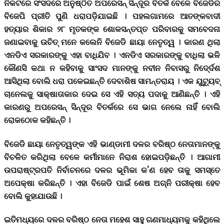
ନିକଟରେ ସଂସଦରେ ଅନୁଷ୍ଠିତ ଅପରେସନ୍ ସିନ୍ଦୂର ବିତର୍କ ବେଳେ ବିଜେଡିର
ବିଜେପି ପ୍ରୀତି ପୁଣି ଧରାପଡ଼ିଯାଇଛି । ପହଲଗାମରେ ଆତଙ୍କବାଦୀ
ହତ୍ୟାର ଶିକାର ୨୮ ମୃତକଙ୍କ ଶୋକସନ୍ତପ୍ତ ପରିବାରକୁ ସମବେଦନା
ଜଣାଇବାକୁ ଉଚିତ୍ ମନେ କଲେନି ବିଜେଡି ଛାୟା ନେତୃତ୍ୱ । କାରଣ ଥିଲା
ଏନଡିଏ ସରକାରଙ୍କୁ ଏହା ବାଧିଯିବ । ଏନଡିଏ ସରକାରଙ୍କୁ ବାଧିଲା ଭଳି
କୌଣସି କଥା ନ କହିବାକୁ ସାଂସଦ ମାନଙ୍କୁ ନବୀନ ନିବାସରୁ ନିଦେ୍ର୍ଦଶ
ଆସିଥିଲା ବୋଲି ଧରା ପକେଇଛନ୍ତି ଦେବାଶିଷ ସାମନ୍ତରାୟ । ଏକ ୟୁଟ୍ୟୁବ୍
ଚାନେଲକୁ ସାକ୍ଷାତାକାର ଦେଇ ସେ ଏହି ସତ୍ୟ ପଦାକୁ ଆଣିଛନ୍ତି । ଏହି
କାରଣରୁ ଅପରେସନ୍ ସିନ୍ଦୂର ବିତର୍କରେ ସେ ଭାଗ ନେଲେ ନାହିଁ ବୋଲି
ରୋକଠୋକ କହିଛନ୍ତି ।
ବିଜେଡି ଛାୟା ନେତୃତ୍ୱଙ୍କ ଏହି ଭାଣ୍ଡାମୀ ଦଳର ବରିଷ୍ଠ ନେତାମାନଙ୍କୁ
ବିଚଳିତ କରିଥିଲା ବେଳେ କର୍ମୀମାନେ ନିରାଶ ହୋଇପଡ଼ିଛନ୍ତି । ଆଗାମୀ
ଉପରାଷ୍ଟ୍ରପତି ନିର୍ବାଚନରେ ଦଳର ଭୂମିକା କ’ଣ ହେବ ତାକୁ ସମସ୍ତେ
ଅପେକ୍ଷା କରିଛନ୍ତି । ଏହା ବିଜେଡି ପାଇଁ ଶେଷ ଅଗ୍ନି ପରୀକ୍ଷା ହେବ
ବୋଲି କୁହାଯାଉଛି ।
ଇତିମଧ୍ୟରେ ଦଳର ବରିଷ୍ଠ ନେତା ମହେଶ ସାହୁ ଗଣମାଧ୍ୟମକୁ କହିଥିଲେ