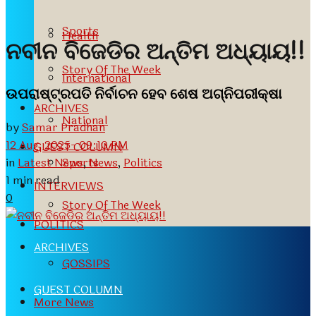
Sports
Health
ନବୀନ ବିଜେଡିର ଅନ୍ତିମ ଅଧ୍ୟାୟ!!
Story Of The Week
International
ଉପରାଷ୍ଟ୍ରପତି ନିର୍ବାଚନ ହେବ ଶେଷ ଅଗ୍ନିପରୀକ୍ଷା
ARCHIVES
National
by
Samar Pradhan
12 Aug, 2025- 09:10 PM
GUEST COLUMN
in
Latest News
,
News
,
Politics
Sports
1 min read
INTERVIEWS
0
Story Of The Week
POLITICS
ARCHIVES
GOSSIPS
GUEST COLUMN
More News