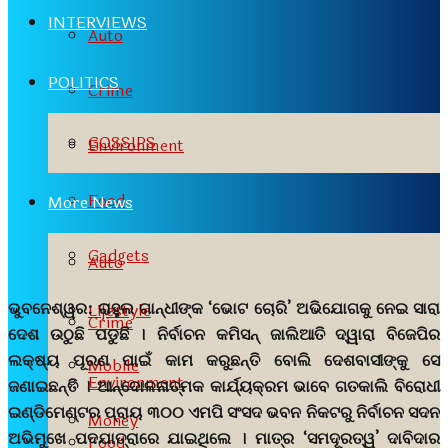
INTERVIEWS
Auto
POLITICS
Crime
GOSSIPS
Environment
Food
More News
Gadgets
Auto
ଭୁବନେଶ୍ୱର:
ରାହୁଲ ଗାନ୍ଧୀଙ୍କ ‘ଭୋଟ ଚୋରି’ ଅଭିଯୋଗକୁ ନେଇ ସାରା
Lifestyle
Crime
ଦେଶ ଉଠୁଛି ପଡୁଛି । ନିର୍ବାଚନ କମିସନ୍ ଜାଲିଆତି ଦ୍ୱାରା ବିଜେପିର
ଲକ୍ଷ୍ୟ ପୂରଣ ପାଇଁ କାମ କରୁଛନ୍ତି ବୋଲି ଦେଶବାସୀଙ୍କୁ ସେ
Mobile
Environment
ଜଣାଇଛନ୍ତି । ଆନ୍ଦୋଳନାତ୍ମକ କାର୍ଯ୍ୟକ୍ରମ ଭାବେ ଗତକାଲି ବିରୋଧୀ
ଇଣ୍ଡିମେଣ୍ଟର ପ୍ରାୟ ୩୦୦ ଏମପି ସଂସଦ ଭବନ ନିକଟରୁ ନିର୍ବାଚନ ସଦନ
Money
ଅଭିମୁଖେ ପଦଯାତ୍ରାରେ ଯାଇଥିଲେ । ମାତ୍ର ‘ସମଦୂରତ୍ୱ’ ଦାବିଦାର
Food