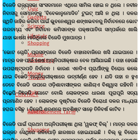
ବିଜେଡି ରାଜ୍ୟସଭା ସାଂସଦମାନେ ଏଥିରେ ସାମିଲ ହୋଇ ନ ଥିଲେ । ନବୀନ
Quiz
ନିବାସରୁ ସେମାନଙ୍କୁ ‘ବିବେକାନୁମୋଦିତ’ ଟୁଇଟ୍ ଆସି ନ ଥିଲା । ଦଳର
Gadgets
ସ୍ଥିତି ଜାହିର କରିବା ପାଇଁ ଭୁବନେଶ୍ୱର ଶଙ୍ଖଭବନରୁ ନିର୍ବାଚନରେ ଭୋଟ
Science
ତାରତମ୍ୟ ଏବଂ ନିର୍ବାଚନ କମିସନଙ୍କ ପକ୍ଷପାତିତା ସମ୍ପର୍କରେ ଖାଲି
Lifestyle
ଯାହା ଭାଷଣ ମାରିଥିଲେ ବିଜେଡି ମୁଖପାତ୍ର ।
Shopping
‘ଭୋଟ ଚୋରି’ ପ୍ରସଙ୍ଗରେ ବିଜେଡି ବାହାନାବାଜିରେ ଖସି ଯାଇପାରେ ।
Mobile
Technology
ମାତ୍ର ଦଳ ପାଇଁ ଶେଷ ଅଗ୍ନିପରୀକ୍ଷାର ବେଳ ଆସିଯାଇଛି । ତାହା ହେଉଛି
ଉପରାଷ୍ଟ୍ରପତି ନିର୍ବାଚନ । କାରଣ ଏନଡିଏ ପ୍ରାର୍ଥୀଙ୍କୁ ବିରୋଧ କଲେ
Money
ଯାଇ ବିଜେଡି ଅଗ୍ନିପରୀକ୍ଷାରେ ଉତ୍ତୀର୍ଣ୍ଣ ହେବ । ଯଦି ତାହା ନ ହୁଏ
Travels
ତେବେ ବିଜେଡି ଉପରେ ଓଡ଼ିଶାବାସୀଙ୍କର କାଣିଚାଏ ବିଶ୍ୱାସ ରହିବନି ।
Quiz
ବିଜେପି-ବିଜେଡି ଗୋଟେ ବୋଲି ଲୋକଙ୍କର ଧାରଣା ପୂରାପୂରି ସତ୍ୟ
CONTACT
ପ୍ରମାଣିତ ହେବ । ଲୋକଙ୍କ ଦୃଷ୍ଟିରେ ବିଜେଡି ବିରୋଧୀ ଦଳର ମାନ୍ୟତା
ହରାଇ ବସିବ । ବିଜେପି ଶରଣରେ ଅବଶିଷ୍ଟ ସାଢ଼େ ତିନିବର୍ଷ କାଟିବ ।
Science
Advertisement Tariff
ବିଜେଡି ପାଇଁ ପ୍ରଥମ ଅଗ୍ନିପରୀକ୍ଷା ଥିଲା ‘ୱକଫ୍ ବିଲ୍’ । ମାତ୍ର ଦଳର
Shopping
ଇଜ୍ଜତ ସେଥିରେ ଜଳିପୋଡ଼ି ଛାରଖାର ହୋଇଯାଇଛି । ବିଲ୍ କୁ ବିରୋଧ