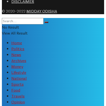
DISCLAIMER
© 2020-2022
MIDDAY ODISHA
No Result
View All Result
Home
Politics
News
Archives
Money
Lifestyle
National
Sports
Food
Travels
Opinion