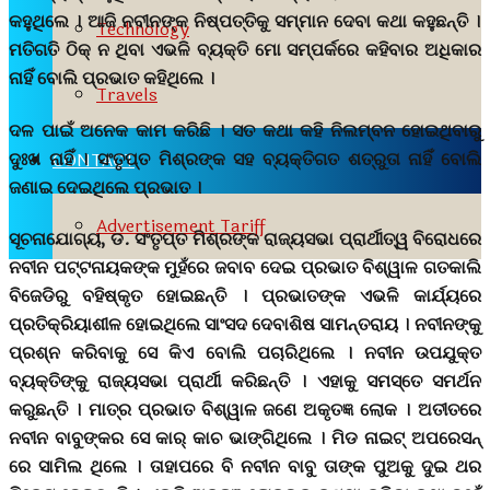
କହୁଥିଲେ । ଆଜି ନବୀନଙ୍କ ନିଷ୍ପତ୍ତିକୁ ସମ୍ମାନ ଦେବା କଥା କହୁଛନ୍ତି ।
Technology
ମତିଗତି ଠିକ୍ ନ ଥିବା ଏଭଳି ବ୍ୟକ୍ତି ମୋ ସମ୍ପର୍କରେ କହିବାର ଅଧିକାର
ନାହିଁ ବୋଲି ପ୍ରଭାତ କହିଥିଲେ ।
Travels
ଦଳ ପାଇଁ ଅନେକ କାମ କରିଛି । ସତ କଥା କହି ନିଲମ୍ବନ ହୋଇଥିବାରୁ
ଦୁଃଖ ନାହିଁ । ସଂତୃପ୍ତ ମିଶ୍ରଙ୍କ ସହ ବ୍ୟକ୍ତିଗତ ଶତ୍ରୁତା ନାହିଁ ବୋଲି
CONTACT
ଜଣାଇ ଦେଇଥିଲେ ପ୍ରଭାତ ।
Advertisement Tariff
ସୂଚନାଯୋଗ୍ୟ, ଡ. ସଂତୃପ୍ତ ମିଶ୍ରଙ୍କ ରାଜ୍ୟସଭା ପ୍ରାର୍ଥୀତ୍ୱ ବିରୋଧରେ
ନବୀନ ପଟ୍ଟନାୟକଙ୍କ ମୁହଁରେ ଜବାବ ଦେଇ ପ୍ରଭାତ ବିଶ୍ୱାଳ ଗତକାଲି
ବିଜେଡିରୁ ବହିଷ୍କୃତ ହୋଇଛନ୍ତି । ପ୍ରଭାତଙ୍କ ଏଭଳି କାର୍ଯ୍ୟରେ
ପ୍ରତିକ୍ରିୟାଶୀଳ ହୋଇଥିଲେ ସାଂସଦ ଦେବାଶିଷ ସାମନ୍ତରାୟ । ନବୀନଙ୍କୁ
ପ୍ରଶ୍ନ କରିବାକୁ ସେ କିଏ ବୋଲି ପଚାରିଥିଲେ । ନବୀନ ଉପଯୁକ୍ତ
ବ୍ୟକ୍ତିଙ୍କୁ ରାଜ୍ୟସଭା ପ୍ରାର୍ଥୀ କରିଛନ୍ତି । ଏହାକୁ ସମସ୍ତେ ସମର୍ଥନ
କରୁଛନ୍ତି । ମାତ୍ର ପ୍ରଭାତ ବିଶ୍ୱାଳ ଜଣେ ଅକୃତଜ୍ଞ ଲୋକ । ଅତୀତରେ
ନବୀନ ବାବୁଙ୍କର ସେ କାର୍ କାଚ ଭାଙ୍ଗିଥିଲେ । ମିଡ ନାଇଟ୍ ଅପରେସନ୍
ରେ ସାମିଲ ଥିଲେ । ତାହାପରେ ବି ନବୀନ ବାବୁ ତାଙ୍କ ପୁଅକୁ ଦୁଇ ଥର