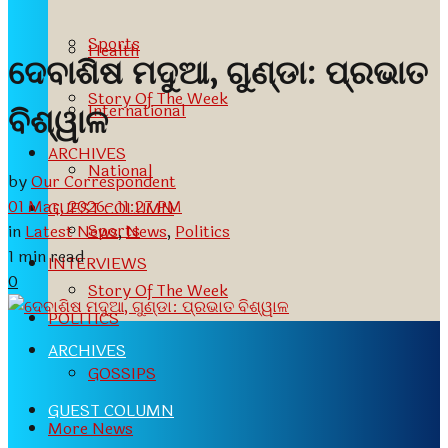
Sports
Health
ଦେବାଶିଷ ମଦୁଆ, ଗୁଣ୍ଡା: ପ୍ରଭାତ
Story Of The Week
International
ବିଶ୍ୱାଳ
ARCHIVES
National
by
Our Correspondent
01 Mar, 2026- 11:27 PM
GUEST COLUMN
Sports
in
Latest News
,
News
,
Politics
1 min read
INTERVIEWS
0
Story Of The Week
POLITICS
ARCHIVES
GOSSIPS
GUEST COLUMN
More News