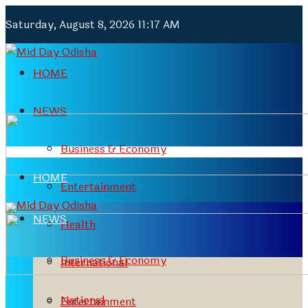
Saturday, August 8, 2026 11:17 AM
HOME
NEWS
Business & Economy
HOME
Entertainment
NEWS
Health
Business & Economy
International
National
Entertainment