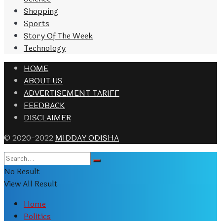
Shopping
Sports
Story Of The Week
Technology
HOME
ABOUT US
ADVERTISEMENT TARIFF
FEEDBACK
DISCLAIMER
© 2020-2022
MIDDAY ODISHA
No Result
View All Result
Home
Politics