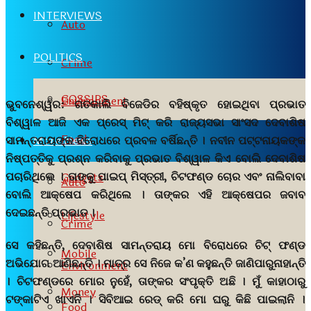
INTERVIEWS
Auto
POLITICS
Crime
GOSSIPS
Environment
ଭୁବନେଶ୍ୱର:
ଗତକାଲି ବିଜେଡିର ବହିଷ୍କୃତ ହୋଇଥିବା ପ୍ରଭାତ
ବିଶ୍ୱାଳ ଆଜି ଏକ ପ୍ରେସ୍ ମିଟ୍ କରି ରାଜ୍ୟସଭା ସାଂସଦ ଦେବାଶିଷ
Food
ସାମନ୍ତରାୟଙ୍କ ବିରୋଧରେ ପ୍ରବଳ ବର୍ଷିଛନ୍ତି । ନବୀନ ପଟ୍ଟନାୟକଙ୍କ
More News
ନିଷ୍ପତ୍ତିକୁ ପ୍ରଶ୍ନ କରିବାକୁ ପ୍ରଭାତ ବିଶ୍ୱାଳ କିଏ ବୋଲି ଦେବାଶିଷ
ପଚାରିଥିଲେ । ତାଙ୍କୁ ପାଇପ୍ ମିସ୍ତ୍ରୀ, ଚିଟଫଣ୍ଡ ଚୋର ଏବଂ ନାଲିବାବା
Gadgets
Auto
ବୋଲି ଆକ୍ଷେପ କରିଥିଲେ । ତାଙ୍କର ଏହି ଆକ୍ଷେପର ଜବାବ
ଦେଇଛନ୍ତି ପ୍ରଭାତ ।
Lifestyle
Crime
ସେ କହିଛନ୍ତି, ଦେବାଶିଷ ସାମନ୍ତରାୟ ମୋ ବିରୋଧରେ ଚିଟ୍ ଫଣ୍ଡ
Mobile
ଅଭିଯୋଗ ଆଣିଛନ୍ତି । ମାତ୍ର ସେ ନିଜେ କ’ଣ କହୁଛନ୍ତି ଜାଣିପାରୁନାହାନ୍ତି
Environment
। ଚିଟଫଣ୍ଡରେ ମୋର ନୁହେଁ, ତାଙ୍କର ସଂପୃକ୍ତି ଅଛି । ମୁଁ କାହାଠାରୁ
Money
ଟଙ୍କାଟିଏ ଖାଏନି । ସିବିଆଇ ରେଡ୍ କରି ମୋ ଘରୁ କିଛି ପାଇଲାନି ।
Food