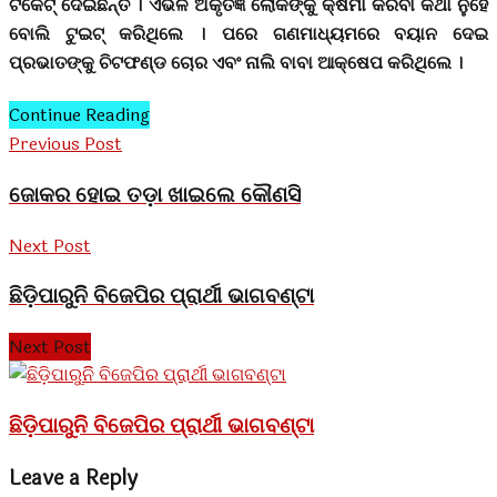
ଟିକେଟ୍ ଦେଇଛନ୍ତି । ଏଭଳି ଅକୃତଜ୍ଞ ଲୋକଙ୍କୁ କ୍ଷମା କରିବା କଥା ନୁହେଁ
ବୋଲି ଟୁଇଟ୍ କରିଥିଲେ । ପରେ ଗଣମାଧ୍ୟମରେ ବୟାନ ଦେଇ
ପ୍ରଭାତଙ୍କୁ ଚିଟଫଣ୍ଡ ଚୋର ଏବଂ ନାଲି ବାବା ଆକ୍ଷେପ କରିଥିଲେ ।
Continue Reading
Previous Post
ଜୋକର ହୋଇ ତଡ଼ା ଖାଇଲେ କୌଣସି
Next Post
ଛିଡ଼ିପାରୁନିି ବିଜେପିର ପ୍ରାର୍ଥୀ ଭାଗବଣ୍ଟା
Next Post
ଛିଡ଼ିପାରୁନିି ବିଜେପିର ପ୍ରାର୍ଥୀ ଭାଗବଣ୍ଟା
Leave a Reply