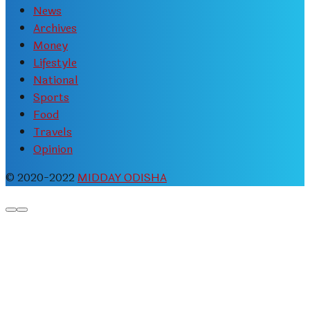
News
Archives
Money
Lifestyle
National
Sports
Food
Travels
Opinion
© 2020-2022
MIDDAY ODISHA