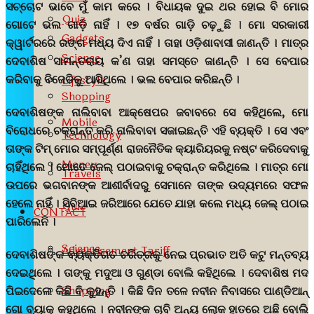
ସଚ୍ଚୋଟ ଭାବେ ମୁଁ କାମ କରେ । ବିଧାୟକ ଦୁଇ ଥର ହୋଇ ବି ମୋର
Quiz
ଗୋଟେ ଭଲ ଗାଡ଼ି ନାହିଁ । ୧୭ ବର୍ଷର ଗାଡ଼ି ଚଢ଼ୁଛି । ମୋ ସରକାରୀ
Gadgets
କ୍ୱାର୍ଟରରେ ରଙ୍ଗ ମଧ୍ୟ ଦିଏ ନାହିଁ । ତାହା ଓଡ଼ିଶାବାସୀ ଜାଣନ୍ତି । ମାତ୍ର
Science
ଦେବାଶିଷ ସାମନ୍ତରାୟ କ’ଣ ତାହା ସମସ୍ତେ ଜାଣନ୍ତି । ସେ ବେପାର
କରିବାକୁ ବିଜେଡିକୁ ଆସିଥିଲେ । ଭଲ ବେପାର କରିଛନ୍ତି ।
Lifestyle
Shopping
ଦେବାଶିଷଙ୍କ ନାଲିବାବା ଆକ୍ଷେପର ଜବାବରେ ସେ କହିଥିଲେ, ମୋ
Mobile
ବିରୋଧରେ ଚକ୍ରାନ୍ତ କରି ନାଲିବାବା ସଜାଇଛନ୍ତି ଏହି ବ୍ୟକ୍ତି । ସେ ଏବଂ
Technology
ତାଙ୍କ ଟିମ୍ ମୋର ସମ୍ପୂର୍ଣ୍ଣ ରାଜନୈତିକ କ୍ୟାରିୟରକୁ ନଷ୍ଟ କରିଦେବାକୁ
Money
ଚାହିଁଥିଲେ । ମୋତେ ଜେଲ୍ ପଠାଇବାକୁ ଚକ୍ରାନ୍ତ କରିଥିଲେ । ମାତ୍ର ମୋ
Travels
ଉପରେ ଭଗବାନଙ୍କ ଆଶୀର୍ବାଦରୁ ସେମାନେ ତାଙ୍କ ଉଦ୍ୟମରେ ସଫଳ
ହେଲେ ନାହିଁ । ସିବିଆଇ ଜରିଆରେ ଯେତେ ଯାହା କଲେ ମଧ୍ୟ ଜେଲ୍ ପଠାଇ
Quiz
CONTACT
ପାରିଲେନି ।
Science
Advertisement Tariff
ଦେବାଶିଷଙ୍କ ବ୍ୟକ୍ତିଗତ ଚରିତ୍ରକୁ ନେଇ ପ୍ରଭାତ ଅତି କଟୁ ମନ୍ତବ୍ୟ
ଦେଇଥିଲେ । ତାଙ୍କୁ ମଦୁଆ ଓ ଗୁଣ୍ଡା ବୋଲି କହିଥିଲେ । ଦେବାଶିଷ ମଦ
Shopping
ପିଇଦେଲେ କିଛି ବି କୁହନ୍ତି । କିଛି ଦିନ ତଳେ ନବୀନ ନିବାସରେ ପାଣ୍ଡିଆନ୍
ଗୋ ବ୍ୟାକ୍ କହୁଥିଲେ । ନବୀନଙ୍କ ଚାବି ଅନ୍ୟ ଲୋକ ହାତରେ ଅଛି ବୋଲି