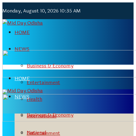
Monday, August 10, 2026 10:35 AM
HOME
NEWS
Business & Economy
HOME
Entertainment
NEWS
Health
Business & Economy
International
National
Entertainment