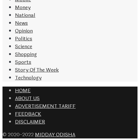
Money
National
News
Opinion
Politics
Science
Shopping
Sports
Story Of The Week
Technology
HOME
ABOUT US
ADVERTISEMENT TARIFF
FEEDBACK
DISCLAIMER
© 2020-2022
MIDDAY ODISHA