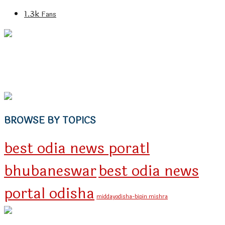
1.3k
Fans
BROWSE BY TOPICS
best odia news poratl
bhubaneswar
best odia news
portal odisha
middayodisha-bipin mishra