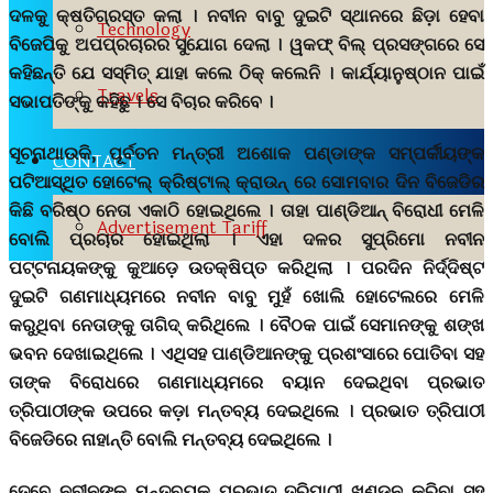
ଦଳକୁ କ୍ଷତିଗ୍ରସ୍ତ କଲା । ନବୀନ ବାବୁ ଦୁଇଟି ସ୍ଥାନରେ ଛିଡ଼ା ହେବା
Technology
ବିଜେପିକୁ ଅପପ୍ରଚାରର ସୁଯୋଗ ଦେଲା । ୱକଫ୍ ବିଲ୍ ପ୍ରସଙ୍ଗରେ ସେ
କହିଛନ୍ତି ଯେ ସସ୍ମିତ୍ ଯାହା କଲେ ଠିକ୍ କଲେନି । କାର୍ଯ୍ୟାନୁଷ୍ଠାନ ପାଇଁ
Travels
ସଭାପତିଙ୍କୁ କହିଛୁ । ସେ ବିଚାର କରିବେ ।
ସୂଚନାଥାଉକି, ପୂର୍ବତନ ମନ୍ତ୍ରୀ ଅଶୋକ ପଣ୍ଡାଙ୍କ ସମ୍ପର୍କୀୟଙ୍କ
CONTACT
ପଟିଆସ୍ଥିତ ହୋଟେଲ୍ କ୍ରିଷ୍ଟାଲ୍ କ୍ରାଉନ୍ ରେ ସୋମବାର ଦିନ ବିଜେଡିର
କିଛି ବରିଷ୍ଠ ନେତା ଏକାଠି ହୋଇଥିଲେ । ତାହା ପାଣ୍ଡିଆନ୍ ବିରୋଧୀ ମେଳି
Advertisement Tariff
ବୋଲି ପ୍ରଚାର ହୋଇଥିଲା । ଏହା ଦଳର ସୁପ୍ରିମୋ ନବୀନ
ପଟ୍ଟନାୟକଙ୍କୁ କୁଆଡ଼େ ଉତକ୍ଷିପ୍ତ କରିଥିଲା । ପରଦିନ ନିର୍ଦ୍ଦିଷ୍ଟ
ଦୁଇଟି ଗଣମାଧ୍ୟମରେ ନବୀନ ବାବୁ ମୁହଁ ଖୋଲି ହୋଟେଲରେ ମେଳି
କରୁଥିବା ନେତାଙ୍କୁ ତାଗିଦ୍ କରିଥିଲେ । ବୈଠକ ପାଇଁ ସେମାନଙ୍କୁ ଶଙ୍ଖ
ଭବନ ଦେଖାଇଥିଲେ । ଏଥିସହ ପାଣ୍ଡିଆନଙ୍କୁ ପ୍ରଶଂସାରେ ପୋତିବା ସହ
ତାଙ୍କ ବିରୋଧରେ ଗଣମାଧ୍ୟମରେ ବୟାନ ଦେଇଥିବା ପ୍ରଭାତ
ତ୍ରିପାଠୀଙ୍କ ଉପରେ କଡ଼ା ମନ୍ତବ୍ୟ ଦେଇଥିଲେ । ପ୍ରଭାତ ତ୍ରିପାଠୀ
ବିଜେଡିରେ ନାହାନ୍ତି ବୋଲି ମନ୍ତବ୍ୟ ଦେଇଥିଲେ ।
ତେବେ ନବୀନଙ୍କ ମନ୍ତବ୍ୟକୁ ପ୍ରଭାତ ତ୍ରିପାଠୀ ଖଣ୍ଡନ କରିବା ସହ