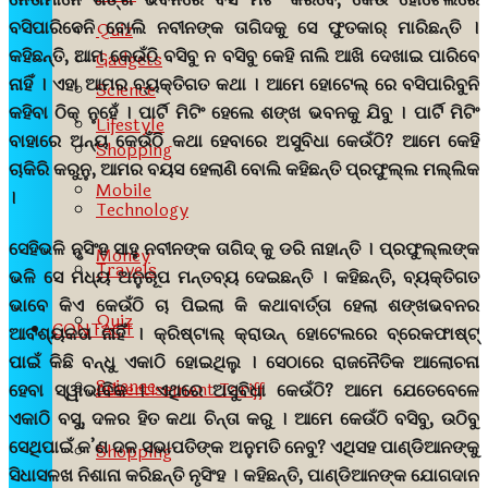
ବସିପାରିବେନି ବୋଲି ନବୀନଙ୍କ ତାଗିଦକୁ ସେ ଫୁତକାର୍ ମାରିଛନ୍ତି ।
Quiz
କହିଛନ୍ତି, ଆମ କେଉଁଠି ବସିବୁ ନ ବସିବୁ କେହି ନାଲି ଆଖି ଦେଖାଇ ପାରିବେ
Gadgets
ନାହିଁ । ଏହା ଆମର ବ୍ୟକ୍ତିଗତ କଥା । ଆମେ ହୋଟେଲ୍ ରେ ବସିପାରିବୁନି
Science
କହିବା ଠିକ୍ ନୁହେଁ । ପାର୍ଟି ମିଟିଂ ହେଲେ ଶଙ୍ଖ ଭବନକୁ ଯିବୁ । ପାର୍ଟି ମିଟିଂ
Lifestyle
ବାହାରେ ଅନ୍ୟ କେଉଁଠି କଥା ହେବାରେ ଅସୁବିଧା କେଉଁଠି? ଆମେ କେହି
Shopping
ଚାକିରି କରୁନୁ, ଆମର ବୟସ ହେଲାଣି ବୋଲି କହିଛନ୍ତି ପ୍ରଫୁଲ୍ଲ ମଲ୍ଲିକ
Mobile
।
Technology
ସେହିଭଳି ନୃସିଂହ ସାହୁ ନବୀନଙ୍କ ତାଗିଦ୍ କୁ ଡରି ନାହାନ୍ତି । ପ୍ରଫୁଲ୍ଲଙ୍କ
Money
Travels
ଭଳି ସେ ମଧ୍ୟ ଅନୁରୂପ ମନ୍ତବ୍ୟ ଦେଇଛନ୍ତି । କହିଛନ୍ତି, ବ୍ୟକ୍ତିଗତ
ଭାବେ କିଏ କେଉଁଠି ଚା ପିଇଲା କି କଥାବାର୍ତ୍ତା ହେଲା ଶଙ୍ଖଭବନର
Quiz
CONTACT
ଆବଶ୍ୟକତା ନାହିଁ । କ୍ରିଷ୍ଟାଲ୍ କ୍ରାଉନ୍ ହୋଟେଲରେ ବ୍ରେକଫାଷ୍ଟ୍
ପାଇଁ କିଛି ବନ୍ଧୁ ଏକାଠି ହୋଇଥିଲୁ । ସେଠାରେ ରାଜନୈତିକ ଆଲୋଚନା
Science
Advertisement Tariff
ହେବା ସ୍ୱାଭାବିକ । ଏଥିରେ ଅସୁବିଧା କେଉଁଠି? ଆମେ ଯେତେବେଳେ
ଏକାଠି ବସୁ, ଦଳର ହିତ କଥା ଚିନ୍ତା କରୁ । ଆମେ କେଉଁଠି ବସିବୁ, ଉଠିବୁ
ସେଥିପାଇଁ କ’ଣ ଦଳ ସଭାପତିଙ୍କ ଅନୁମତି ନେବୁ? ଏଥିସହ ପାଣ୍ଡିଆନଙ୍କୁ
Shopping
ସିଧାସଳଖ ନିଶାନା କରିଛନ୍ତି ନୃସିଂହ । କହିଛନ୍ତି, ପାଣ୍ଡିଆନଙ୍କ ଯୋଗଦାନ