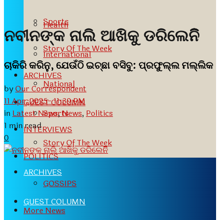
Sports
Health
ନବୀନଙ୍କ ନାଲି ଆଖିକୁ ଡରିଲେନିିିି
Story Of The Week
International
ଚାକିରି କରିନୁ, ଯେଉଁଠି ଇଚ୍ଛା ବସିବୁ: ପ୍ରଫୁଲ୍ଲ ମଲ୍ଲିକ
ARCHIVES
National
by
Our Correspondent
11 Apr, 2025- 11:39 PM
GUEST COLUMN
in
Latest News
,
News
,
Politics
Sports
1 min read
INTERVIEWS
0
Story Of The Week
POLITICS
ARCHIVES
GOSSIPS
GUEST COLUMN
More News