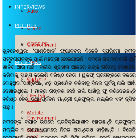
INTERVIEWS
Auto
POLITICS
Crime
GOSSIPS
Environment
ଭୁବନେଶ୍ୱର: ‘
ପାଣ୍ଡିଆନ’ ଫ୍ୟାକ୍ଟର ବିଜେଡି ସୁପ୍ରିମୋ ନବୀନ
ପଟ୍ଟନାୟକଙ୍କ ପାଇଁ ମହଙ୍ଗା ହୋଇଯାଇଛି । ଦଳରେ ତାଙ୍କର ସେହି ପୂର୍ବ
Food
More News
ଖାତିର ଆଉ ନାହିଁ । ଦଳୀୟ ଶୃଙ୍ଖଳା ଆଳରେ ତାଙ୍କ ତାଗିଦକୁ ବେଖାତିର
କରିବାକୁ ସାହାସ କଲେଣି ବରିଷ୍ଠ ନେତା । ୱକଫ୍ ପ୍ରସଙ୍ଗରେ ଦଳରେ
Gadgets
Auto
ବୋହୁଥିବା ପାଣ୍ଡିଆନ୍ ଝଡ଼ ପ୍ରଶମିତ କରିବାକୁ ଦିନକ ପୂର୍ବରୁ ନାଲି ଆଖି
ଦେଖାଇଥିଲେ । ମାତ୍ର ତାଙ୍କର ସେହି ନାଲି ଆଖିକୁ ଫୁ କରିଦେଇଛନ୍ତି
Lifestyle
ବରିଷ୍ଠ ନେତା ତଥା ପୂର୍ବତନ ମନ୍ତ୍ରୀ ପ୍ରଫୁଲ୍ଲ ମଲ୍ଲିକ ଏବଂ ନୃସିଂହ
Crime
ସାହୁ ।
Mobile
Environment
ନବୀନଙ୍କ ବୟାନ ଉପରେ ପ୍ରତିକ୍ରିୟାଶୀଳ ହୋଇଛନ୍ତି ପ୍ରଫୁଲ୍ଲ
Money
ମଲ୍ଲିକ । ଗଣମାଧ୍ୟମରେ ନିଜର ଅସନ୍ତୋଷ ଝାଡ଼ିଛନ୍ତି । ବିଜେଡି
Food
ନେତାମାନେ ଶଙ୍ଖ ଭବନରେ ବସି ମିଟିଂ କରିବେ, କେଉଁ ହୋଟେଲରେ