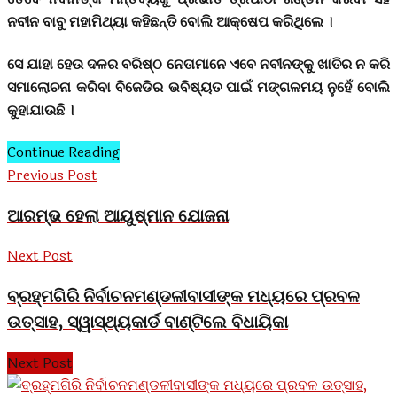
ନବୀନ ବାବୁ ମହାମିଥ୍ୟା କହିଛନ୍ତି ବୋଲି ଆକ୍ଷେପ କରିଥିଲେ ।
ସେ ଯାହା ହେଉ ଦଳର ବରିଷ୍ଠ ନେତାମାନେ ଏବେ ନବୀନଙ୍କୁ ଖାତିର ନ କରି
ସମାଲୋଚନା କରିବା ବିଜେଡିର ଭବିଷ୍ୟତ ପାଇଁ ମଙ୍ଗଳମୟ ନୁହେଁ ବୋଲି
କୁହାଯାଉଛି ।
Continue Reading
Previous Post
ଆରମ୍ଭ ହେଲା ଆୟୁଷ୍ମାନ ଯୋଜନା
Next Post
ବ୍ରହ୍ମଗିରି ନିର୍ବାଚନମଣ୍ଡଳୀବାସୀଙ୍କ ମଧ୍ୟରେ ପ୍ରବଳ
ଉତ୍ସାହ, ସ୍ୱାସ୍ଥ୍ୟକାର୍ଡ ବାଣ୍ଟିଲେ ବିଧାୟିକା
Next Post