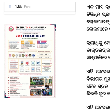
ଏକ ମାସ ବ୍ୟ
1.3k
Fans
ବିଭିନ୍ନ ପ
ଲୋକମାନଙ୍କ
ଲୋକମାନେ କ
ବ୍ୟାଧିକୁ 
ଡାକ୍ତରଙ୍କ
ସମ୍ପର୍କରେ
ଏହି ଅବସରର
ବିଭାଗର ମୁ
ସହିତ ସ୍ତନ
କିଭଳି ଦୂର
ଏହି ଅବସରର