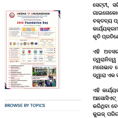
ସେଟ୍ଟୀ, ସ
ଗାଇନୋକୋଲୋ
ବକ୍ତବ୍ୟ ପ
କାର୍ଯ୍ୟକ୍ର
କୃତି ପ୍ରତି
ଏହି ଅବସର
ତ୍ୱରାନିତ୍
ମନୋଭାବ ପୋ
ଦ୍ୱାରା ଏକ
ଏହି କାର୍ଯ
ଆସୋସିଏଟ୍ 
କରିଥିବା ବ
BROWSE BY TOPICS
କୁଇଜ୍ ପରି