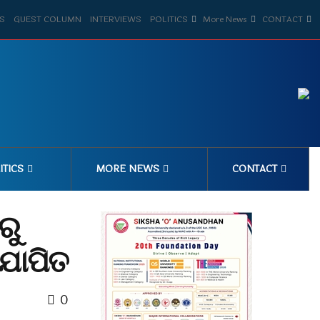
S
GUEST COLUMN
INTERVIEWS
POLITICS
More News
CONTACT
ITICS
MORE NEWS
CONTACT
ରୁ
ଯାପିତ
0