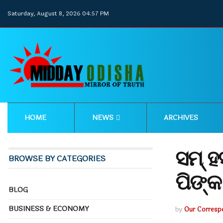
Saturday, August 8, 2026 04:57 PM
HOME
NEWS
ARCHIVES
ସମ୍ ହ
BROWSE BY CATEGORIES
ପିଙ୍
BLOG
BUSINESS & ECONOMY
by
Our Corresp