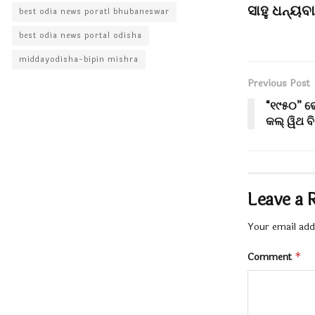
ସାହୁ ଧନ୍ୟବ
best odia news poratl bhubaneswar
best odia news portal odisha
middayodisha-bipin mishra
Previous Post
“୧୯୫୦” ଭ
କଲ୍ ୱିଥ ବ
Leave a 
Your email addr
Comment
*