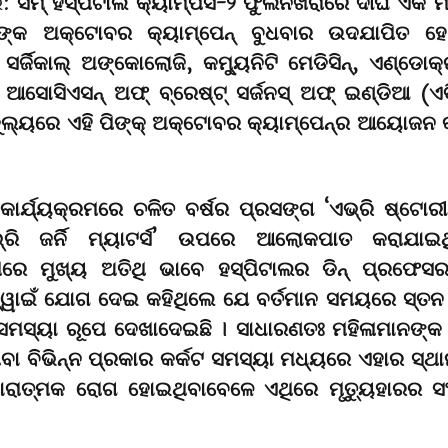
ର:
ସମ୍ ହସ୍ପିଟାଲ କ୍ୟାମ୍ପସ-୨ ଫୁଲନଖରାରେ ଦୀର୍ଘ ଏକ ମ
ପିଙ୍କ ଅକ୍ଟୋବର କ୍ୟାମ୍ପେନ୍ ବୁଧବାର ଉଦଯାପିତ ହ
 ସର୍ଜିକାଲ୍ ଅଙ୍କୋଲୋଜି, କମୁ୍ୟନିଟି ମେଡିସିନ୍, ଏଣ୍ଡୋକ୍ର
 ଆସୋସିଏସନ୍ ଅଫ୍ ବ୍ରେଷ୍ଟ୍ ସର୍ଜନସ୍ ଅଫ୍ ଇଣ୍ଡିଆ (
କୂଲ୍ୟରେ ଏହି ପିଙ୍କ୍ ଅକ୍ଟୋବର କ୍ୟାମ୍ପେନ୍ର ଆୟୋଜନ 
କାର୍ଯ୍ୟକ୍ରମରେ ଚଳିତ ବର୍ଷର ପ୍ରସଙ୍ଗ ‘ଏଭ୍ରି ଷ୍ଟୋରୀ 
ରି ଜର୍ନି ମ୍ୟାଟର୍ସ’ ଉପରେ ଆଲୋକପାତ କରାଯାଇ
ରମରେ ମୁଖ୍ୟ ଅତିଥି ଭାବେ ହସ୍ପିଟାଲର ଡିନ୍ ପ୍ରଫେସ
୍ୱାଇଁ ଯୋଗ ଦେଇ କହିଥିଲେ ଯେ ବର୍ତମାନ ସମୟରେ ସ୍ତନ
ସମସ୍ୟା ରୂପେ ଦେଖାଦେଇଛି । ସାଧାରଣତଃ ମହିଳାମାନଙ୍କ
ା ବିଭିନ୍ନ ପ୍ରକାର କର୍କଟ ସମସ୍ୟା ମଧ୍ୟରେ ଏହାର ସ୍ଥା
ରାତ୍ମକ ରୋଗ ହୋଇଥିବାବେଳେ ଏଥିରେ ମୃତୁ୍ୟହାରର ସଂ