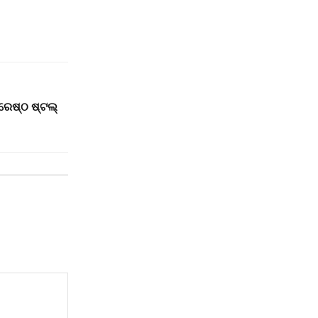
୍ରେଷ୍ଠ ଷ୍ଟଲ୍