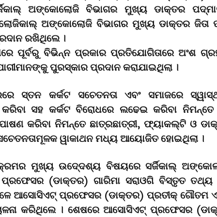
ର୍ଜିକାଲ୍ ଅଙ୍କୋଲୋଜି ବିଭାଗର ମୁଖ୍ୟ ଡାକ୍ତର ପଦ୍ମ
ଜିକାଲ୍ ଅଙ୍କୋଲୋଜି ବିଭାଗର ମୁଖ୍ୟ ଡାକ୍ତର ଜିତା 
୍ରଦାନ ରଖିଥିଲେ ।
ମରେ ପୂର୍ବରୁ ବିଭିନ୍ନ ପ୍ରକାର ପ୍ରତିଯୋଗିତାରେ ଅଂଶ ଗ୍
ଯୋଗୀମାନଙ୍କୁ ପୁରସ୍କାର ପ୍ରଦାନ କରାଯାଇଥିଲା ।
ରେ ସ୍ତନ କର୍କଟ ସଚେତନତା ଏବଂ ସମାଜରେ ସ୍ୱାସ୍ଥ
ୱ କରିବା ସହ କର୍କଟ ବିରୋଧରେ ଲଢେଇ କରିବା ନିମନ୍ତେ ଉ
ଷଣ କରିବା ନିମନ୍ତେ ଛାତ୍ରଛାତ୍ରୀ, ଫ୍ୟାକଲ୍ଟି ଓ ଡା
 ସଚେତନତାମୂଳକ ୱାକାଥନ ମଧ୍ୟ ଆୟୋଜିତ ହୋଇଥିଲା ।
୍ୟକ୍ରମର ମୁଖ୍ୟ ଉଦେ୍ଦଶ୍ୟ ବିଷୟରେ ସର୍ଜିକାଲ୍ ଅଙ୍କୋ
ପ୍ରଫେସର (ଡାକ୍ତର) ଗାରିମା ସରାଓଗି ବିସ୍ତୃତ ତଥ୍
େଳେ ଆସୋସିଏଟ୍ ପ୍ରଫେସର (ଡାକ୍ତର) ପ୍ରତୀକ୍ ଗୌତମ ଏ
ଚାଳନା କରିଥିଲେ । ଶେଷରେ ଆସୋସିଏଟ୍ ପ୍ରଫେସର (ଡାକ