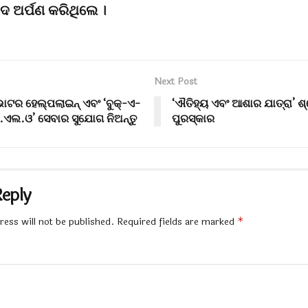
ାଦ ଅର୍ପଣ କରିଥିଲେ ।
Next Post
ୋଟର ହେଲ୍ପଲାଇନ୍ ଏବଂ ‘ବୁକ୍-ଏ-
‘ଐତିହ୍ୟ ଏବଂ ଆଶାର ଯାତ୍ରା’ ଶ
ି.ଏଲ.ଓ’ ସେବାର ସୁଯୋଗ ନିଅନ୍ତୁ
ପୁରସ୍କାର
Reply
ess will not be published.
Required fields are marked
*