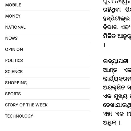
ଭୁବନେଶ୍ୱ
MOBILE
ରହିଥିବା 
MONEY
ହସ୍ପିଟାଲ୍ର
ବିଭାଗ ଏବଂ
NATIONAL
ମିଳିତ ଆନୁ
NEWS
।
OPINION
ଉଦ୍ୟାପନୀ 
POLITICS
ଆଣ୍ଡ ଏଭ୍
SCIENCE
କାର୍ଯ୍ୟକ୍
SHOPPING
ଅରକ୍ଷିତ ସ
SPORTS
ଏକ ମୁଖ୍ୟ 
ଦେଖାଯାଉଥିବ
STORY OF THE WEEK
ଏହା ଏକ ମା
TECHNOLOGY
ଅଧିକ ।