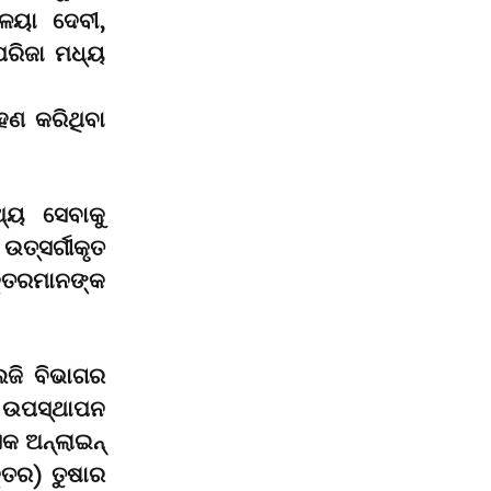
ାଳୟା ଦେବୀ,
ପରିଜା ମଧ୍ୟ
ରହଣ କରିଥିବା
୍ୟ ସେବାକୁ
ତ୍ସର୍ଗୀକୃତ
କ୍ତରମାନଙ୍କ
ଲଜି ବିଭାଗର
ୟ ଉପସ୍ଥାପନ
କ ଅନ୍ଲାଇନ୍
୍ତର) ତୁଷାର