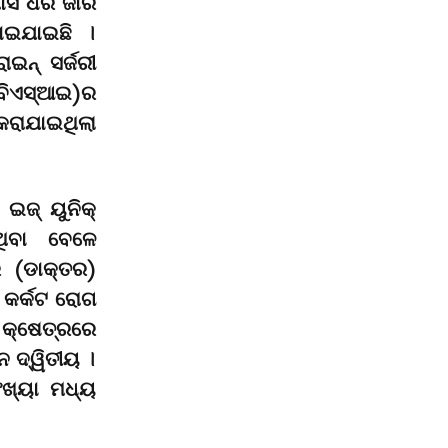
ାସ ଧରି ଜାରି
ୋଇଯାଇଛି ।
ାଇନ୍ ସର୍ଜରୀ
ଏବିଏସ୍ଆଇ)ର
କରାଯାଇଥିଲା
ଇଜ୍ ୟୁନିକ୍
ଥିବା ବେଳେ
ର (ଡାକ୍ତର)
 କର୍କଟ ରୋଗ
 କ୍ଷେତ୍ରରେ
ନ ଦ୍ୱିତୀୟ ।
ଖ୍ୟା ମଧ୍ୟ