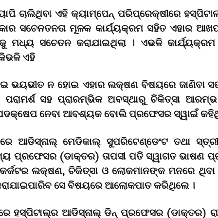
ାପି ଚାଲିଥିବା ଏହି କ୍ୟାମ୍ପେନ୍ ପରିପ୍ରେକ୍ଷୀରେ ହସ୍ପିଟ
୍ରକାର ସଚେନତନତା ମୂଳକ କାର୍ଯ୍ୟକ୍ରମ ସହିତ ଏହାର ଆ
ୁ ମଧ୍ୟ ସଚେତନ କରାଯାଇଥିଲା । ଏଭଳି କାର୍ଯ୍ୟକ୍ରମ
ିଭଳି ଏହି
ନେଇ ଭୟଭୀତ ନ ହୋଇ ଏହାର ଲକ୍ଷଣ ବିଷୟରେ ଜାଣିବା ସ
 ପରାମର୍ଶ ସହ ପ୍ରାରମ୍ଭିକ ଅବସ୍ଥାରୁ ଚିକିତ୍ସା ଆରମ୍
 ପଦକ୍ଷେପ ନେବା ଆବଶ୍ୟକ ବୋଲି ପ୍ରଫେସର ସ୍ୱାଇଁ କହିଥ
େ ଆଡିସ୍ନାଲ୍ ମେଡିକାଲ୍ ସୁପରିଟେଣ୍ଡେଂଟ ତଥା ସ୍ତ୍ରୀ
ଖ୍ୟ ପ୍ରଫେସର (ଡାକ୍ତର) ତାପସୀ ପତି ସ୍ୱାଗତ ଭାଷଣ ପ୍
 କର୍କଟର ଲକ୍ଷଣ, ଚିକିତ୍ସା ଓ ଲୋକମାନଙ୍କ ମନରେ ଥିବା
 କରାଯାଇପାରିବ ସେ ବିଷୟରେ ଆଲୋକପାତ କରିଥିଲେ ।
େ ହସ୍ପିଟାଲ୍ର ଆଡିସ୍ନାଲ୍ ଡିନ୍ ପ୍ରଫେସର (ଡାକ୍ତର) ର