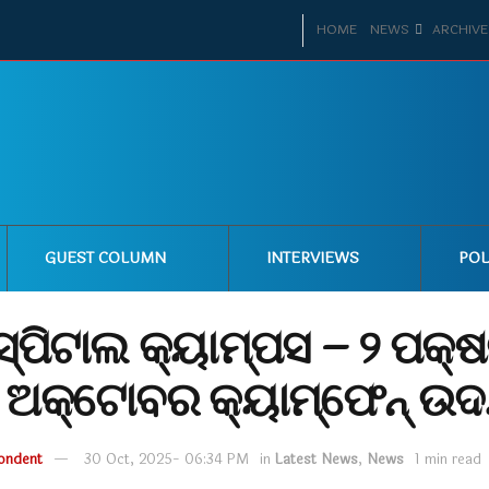
HOME
NEWS
ARCHIVE
GUEST COLUMN
INTERVIEWS
POL
ସ୍ପିଟାଲ କ୍ୟାମ୍ପସ – ୨ ପକ୍ଷ
କ ଅକ୍ଟୋବର କ୍ୟାମ୍ଫେନ୍ ଉଦ
ondent
30 Oct, 2025- 06:34 PM
in
Latest News
,
News
1 min read