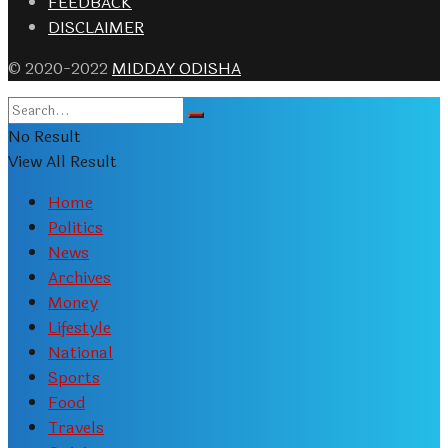
FEEDBACK
DISCLAIMER
© 2020-2022
MIDDAY ODISHA
No Result
View All Result
Home
Politics
News
Archives
Money
Lifestyle
National
Sports
Food
Travels