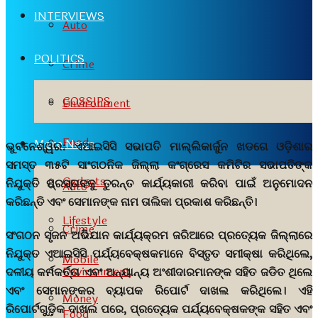
INTERVIEWS
Auto
POLITICS
Crime
GOSSIPS
Environment
Food
More News
ଭୁବନେଶ୍ୱର:
ଏଆଇସିସି ସଭାପତି ମାଲ୍ଲିକାର୍ଜୁନ ଖଡଗେ ଓଡ଼ିଶାର
ସମସ୍ତ ୩୫ଟି ସାଂଗଠନିକ ଜିଲ୍ଲା କଂଗ୍ରେସ କମିଟିର ସଭାପତିଙ୍କ
Gadgets
ନିଯୁକ୍ତି ପ୍ରସ୍ତାବକୁ ତୁରନ୍ତ କାର୍ଯ୍ୟକାରୀ କରିବା ପାଇଁ ଅନୁମୋଦନ
Auto
କରିଛନ୍ତି ଏବଂ ସେମାନଙ୍କ ନାମ ତାଲିକା ପ୍ରକାଶ କରିଛନ୍ତି।
Lifestyle
Crime
ସଂଗଠନ ସୃଜନ ଅଭିଯାନ କାର୍ଯ୍ୟକ୍ରମ ଜରିଆରେ ପ୍ରତ୍ୟେକ ଜିଲ୍ଲାରେ
ନିଯୁକ୍ତ ଏଆଇସିସି ପର୍ଯ୍ୟବେକ୍ଷକମାନେ ବିସ୍ତୃତ ସମୀକ୍ଷା କରିଥିଲେ,
Mobile
Environment
ଦଳୀୟ କର୍ମକର୍ତ୍ତା ଏବଂ ଅନ୍ୟାନ୍ୟ ଅଂଶୀଦାରମାନଙ୍କ ସହିତ ଜଡିତ ଥିଲେ
ଏବଂ ସେମାନଙ୍କର ବ୍ୟାପକ ରିପୋର୍ଟ ଦାଖଲ କରିଥିଲେ। ଏହି
Money
ରିପୋର୍ଟଗୁଡ଼ିକ ଦାଖଲ ପରେ, ପ୍ରତ୍ୟେକ ପର୍ଯ୍ୟବେକ୍ଷକଙ୍କ ସହିତ ଏବଂ
Food