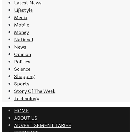
Latest News
Lifestyle
Media
Mobile
Money
National
News
Opinion
Politics
Science
Shopping
Sports
Story Of The Week
Technology
HOME
ABOUT US
ADVERTISEMENT TARIFF