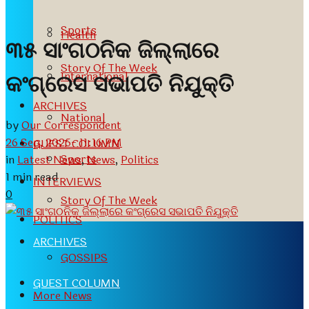
Sports
Health
୩୫ ସାଂଗଠନିକ ଜିଲ୍ଲାରେ
Story Of The Week
International
କଂଗ୍ରେସ ସଭାପତି ନିଯୁକ୍ତି
ARCHIVES
National
by
Our Correspondent
26 Sep, 2025- 11:16 PM
GUEST COLUMN
Sports
in
Latest News
,
News
,
Politics
1 min read
INTERVIEWS
0
Story Of The Week
POLITICS
ARCHIVES
GOSSIPS
GUEST COLUMN
More News