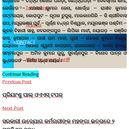
କନ୍ଧମାଳ – ଚନ୍ଦ୍ର ଶେଖର ପରିଡ଼ା, କେନ୍ଦ୍ରାପଡ଼ା – ଦେବସ୍ମିତା ଶର୍ମା,
Technology
କେଉଁଝର – ମନୋଜ କୁମାର ଜେନା, ଖୋର୍ଦ୍ଧା – ରାଜୀବ କୁମାର
ପଟ୍ଟନାୟକ, କୋରାପୁଟ – ରୂପକ ତୁରୁକ୍, ମାଲକାନଗିରି – ଜି ଶ୍ରୀନିବାସ
ରାଓ, ମୟୂରଭଞ୍ଜ ପୂର୍ବ – ପୂର୍ଣ୍ଣ ଚନ୍ଦ୍ର ବିଶ୍ୱାଳ, ମୟୂରଭଞ୍ଜ ପଶ୍ଚିମ –
Travels
ଭୂବନ ବିହାରୀ ସାହୁ, ନବରଙ୍ଗପୁର – ଲିପିକା ମାଝୀ, ନୟାଗଡ଼ – ରଞ୍ଜିତ
ଦାସ, ନୁଆପଡା – ଘାସୀ ରାମ ମାଝୀ, ପୁରୀ – ରାଜେଶ କୁମାର ମିଶ୍ର,
CONTACT
ରାୟଗଡା – ଆପାଲା ସ୍ୱାମୀ କାଡ୍ରାକା, ରାଉରକେଲା – ସବୀର ହୁସେନ୍,
ସମ୍ବଲପୁର – ଅମିତ କୁମାର ଗୁରୁ, ସୁବର୍ଣ୍ଣପୁର – ବିନୋଦ ପାତ୍ର ଓ
Advertisement Tariff
ସୁନ୍ଦରଗଡ – ନିର୍ମଳ ଚାନ୍ଦ ନାୟକ।
Continue Reading
Previous Post
ପ୍ରିୟାଂଶୁ ପାଲ୍ ଓଏଏସ୍ ଟପର୍
Next Post
ସରକାରୀ ଉଦ୍ୟୋଗ କର୍ମଚାରୀଙ୍କ ମହଙ୍ଗା ଭତ୍ତାରେ ୨