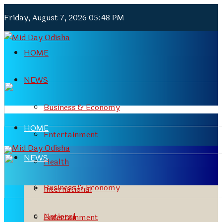
Friday, August 7, 2026 05:48 PM
HOME
NEWS
Business & Economy
HOME
Entertainment
NEWS
Health
Business & Economy
International
National
Entertainment