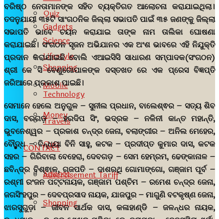
ବରିଷ୍ଠ ନେତାମାନଙ୍କ ସହିତ ବ୍ୟକ୍ତିଗତ ଆଲୋଚନା କରାଯାଇଥିଲା।
Quiz
ତଦନୁଯାୟୀ ୩୫ଟି ସାଂଗଠନିକ ଜିଲ୍ଲା ସଭାପତି ପାଇଁ ୩୫ ଜଣଙ୍କୁ ଜିଲ୍ଲା
Gadgets
ସଭାପତି ଭାବେ ଚୟନ କରାଯାଇ ତାଙ୍କ ନାମ ତାଲିକା ଘୋଷଣା
Science
କରାଯାଇଛି। ସଂଗଠନ ସୃଜନ ଅଭିଯାନର ଏକ ଅଂଶ ଭାବରେ ଏହି ନିଯୁକ୍ତି
Lifestyle
ପ୍ରଦାନ କରାଯାଇଛି ବୋଲି ଏଆଇସିସି ସାଧାରଣ ସମ୍ପାଦକ(ସଂଗଠନ)
Shopping
ଶ୍ରୀ କେ ସି ବେଣୁଗୋପାଳଙ୍କ ଦସ୍ତଖତ ରେ ଏକ ପ୍ରେସ ବିଜ୍ଞପ୍ତି
ଜରିଆରେ ପ୍ରକାଶ ପାଇଛି।
Mobile
Technology
ସେମାନେ ହେଲେ ଅନୁଗୁଳ – ସୁନୀଲ ପ୍ରଧାନ, ବାଲେଶ୍ଵର – ସତ୍ୟ ଶିବ
Money
ଦାସ, ବରଗଡ଼ – ହରଦିପ ସିଂ, ଭଦ୍ରକ – ନଳିନୀ କାନ୍ତ ମହାନ୍ତି,
Travels
ଭୁବନେଶ୍ୱର – ପ୍ରକାଶ ଚନ୍ଦ୍ର ଜେନା, ବଲାଙ୍ଗୀର – ଅନିଲ ମେହେର,
Quiz
ବୌଦ୍ଧ – ବିନ୍ଧ୍ୟା ବିନି ସାହୁ, କଟକ – ପ୍ରଦୀପ୍ତ କୁମାର ଦାସ, କଟକ
CONTACT
ସହର – ଗିରିବାଲା ବେହେରା, ଦେବଗଡ଼ – ସେମ ହେମ୍ରମ, ଢେଙ୍କାନାଳ –
ଛବିନ୍ଦ୍ର ବିଶ୍ଵାଳ, ଗଜପତି – ଦାଶରଥି ଗୋମାଙ୍ଗୋ, ଗଞ୍ଜାମ ପୂର୍ବ –
Science
Advertisement Tariff
ରଶ୍ମୀ ରଂଜନ ପଟ୍ଟନାୟକ, ଗଞ୍ଜାମ ପଶ୍ଚିମ – ରମେଶ ଚନ୍ଦ୍ର ଜେନା,
ଜଗସିଂହପୁର – ଦେବପ୍ରସାଦ ନାୟକ, ଯାଜପୁର – ମାଗୁଣି ବଟକୃଷ୍ଣ ଜେନା,
Shopping
ଝାରସୁଗୁଡ଼ା – ଜୀବନ ସାର୍ଥକ ଦାସ, କଳାହାଣ୍ଡି – ଜଳନ୍ଧର ନାୟକ,