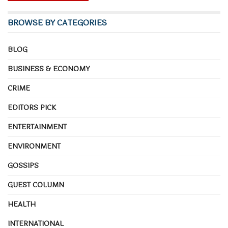
ହ୍ୟୁମାନ ରାଇଟ ଓଡିଶା ସଭାପତି ସୁରେନ ଶତପଥୀ,
BROWSE BY CATEGORIES
ଉପସଭାପତି ଡକ୍ଟର ଯତୀନ ଦିଗାଳ ଓ ଦେବୀ ପ୍ରସାଦ
ମିଶ୍ର, ସଂଯୋଜକ ରାଜକିଶୋର ସାହୁ, ଅମିତ ମହନ୍ତ, ବାବୁ
BLOG
ଦଳବେହେରା ମଞ୍ଚାସୀନ ଥିଲେ ।
BUSINESS & ECONOMY
CRIME
EDITORS PICK
ENTERTAINMENT
ENVIRONMENT
GOSSIPS
GUEST COLUMN
HEALTH
INTERNATIONAL