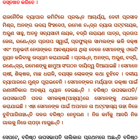
ଦସ୍ତଖତ କରିବେ ।
ରାଜନୈତିକ ବ୍ୟାପାର କମିଟିରେ ପ୍ରସନ୍ନ ଆଚାର୍ଯ୍ୟ, ଦେବୀ ପ୍ରସାଦ
ମିଶ୍ର, ଅନଙ୍ଗ ଉଦୟ ସିଂହଦେଓ, ରମେଶ ଚନ୍ଦ୍ର ଚ୍ୟାଉ ପଟ୍ଟନାୟକ,
ଅରୁଣ ସାହୁ, ଅତନୁ ସବ୍ୟସାଚୀ ନାୟକ, ବଦ୍ରି ନାରାୟଣ ପାତ୍ର, ପ୍ରତାପ
ଜେନା, ରଣେନ୍ଦ୍ର ପ୍ରତାପ ସ୍ୱାଇଁ, ପ୍ରଫୁଲ୍ଲ ସାମଲଙ୍କ ଭଳି ଦକ୍ଷ
ଏବଂ ଅନୁଭବୀ ନେତାଙ୍କର ଆବଶ୍ୟକତା ଥିଲା ବେଳେ ସେମାନଙ୍କୁ ଓଲଟି
ନ୍ୟୁନ କରିବାକୁ ଉଦ୍ୟମ କରାଯାଇଛି । ପ୍ରସନ୍ନ, ଅନଙ୍ଗ, ଅରୁଣ, ବଦ୍ରି,
ରଣେନ୍ଦ୍ର, ରମେଶଙ୍କୁ ଛାମୁଆ ସଂଗଠନ ଦାୟିତ୍ୱ ଦିଆଯାଇଛି । ସେମାନେ
ଚାଷୀ, ଶିକ୍ଷକ, ମାଛ ଧରାଳି, ବୟସ୍କ ଲୋକଙ୍କ କଥା ବୁଝିବେ । ଦଳୀୟ
ବ୍ୟାପାରରେ ମୁଣ୍ଡ ପୂରାଇବେନି । ସେମାନଙ୍କର ମର୍ଯ୍ୟାଦା ରକ୍ଷା ପାଇଁ
ରଣନୀତିକାର ଅବଶ୍ୟ ଧ୍ୟାନ ଦେଇଛନ୍ତି । ବରିଷ୍ଠ ଉପସଭାପତି/
ଉପସଭାପତି ପଦର ସମକକ୍ଷ(ପାହ୍ୟା)ରେ ସେମାନଙ୍କୁ ଥଇଥାନ
କରାଯାଇଛି । ଏହା ସେମାନଙ୍କ ପାଇଁ ଅପମାନ ନା ଅଟ୍ଟହାସ୍ୟ ତାହା ନିଜେ
ବୁଝିପାରିନାହାନ୍ତି ଦଳର ବରିଷ୍ଠ ନେତୃଗଣ । ନିଜ କର୍ମକୁ ଆଦରି ନିଜ
ଗାଲକୁ ନିଜେ ଚାପଡ଼ା ମାରୁଛନ୍ତି ।
ସେପଟେ, ବରିଷ୍ଠ ଉପସଭାପତି ତାଲିକାର ପ୍ରଥମରେ ଅଛନ୍ତି ବରିଷ୍ଠ