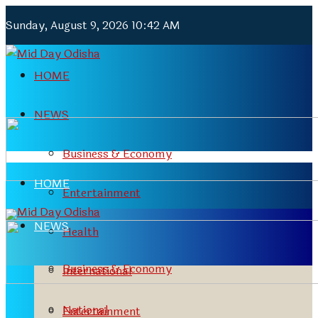
Sunday, August 9, 2026 10:42 AM
HOME
NEWS
Business & Economy
HOME
Entertainment
NEWS
Health
Business & Economy
International
National
Entertainment