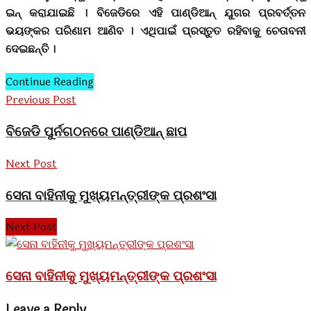
ଇନ୍ କରାଯାଇଛି । ବିଜେଡିରେ ଏହି ପାଣ୍ଡିଆନ୍ ଯୁଗର ପ୍ରବର୍ତ୍ତନ
ଭୟଙ୍କର ପରିଣାମ ଆଣିବ । ଏଥିପାଇଁ ପ୍ରସ୍ତୁତ ରହିବାକୁ ଚେତାବନୀ
ଦେଇଛନ୍ତି ।
Continue Reading
Previous Post
ବିଜେଡି ପୁର୍ନଗଠନରେ ପାଣ୍ଡିଆନ୍ ଛାପ
Next Post
ସେନା ବାହିନୀକୁ ମୁଖ୍ୟମନ୍ତ୍ରୀଙ୍କ ପ୍ରଶଂସା
Next Post
ସେନା ବାହିନୀକୁ ମୁଖ୍ୟମନ୍ତ୍ରୀଙ୍କ ପ୍ରଶଂସା
Leave a Reply