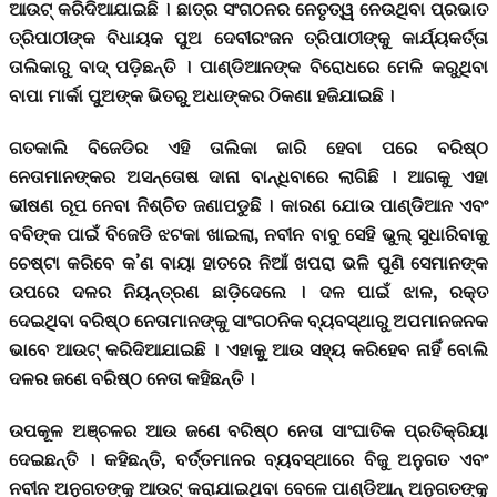
ଆଉଟ୍ କରିଦିଆଯାଇଛି । ଛାତ୍ର ସଂଗଠନର ନେତୃତ୍ୱ ନେଉଥିବା ପ୍ରଭାତ
ତ୍ରିପାଠୀଙ୍କ ବିଧାୟକ ପୁଅ ଦେବୀରଂଜନ ତ୍ରିପାଠୀଙ୍କୁ କାର୍ଯ୍ୟକର୍ତ୍ତା
ତାଲିକାରୁ ବାଦ୍ ପଡ଼ିଛନ୍ତି । ପାଣ୍ଡିଆନଙ୍କ ବିରୋଧରେ ମେଳି କରୁଥିବା
ବାପା ମାର୍କା ପୁଅଙ୍କ ଭିତରୁ ଅଧାଙ୍କର ଠିକଣା ହଜିଯାଇଛି ।
ଗତକାଲି ବିଜେଡିର ଏହି ତାଲିକା ଜାରି ହେବା ପରେ ବରିଷ୍ଠ
ନେତାମାନଙ୍କର ଅସନ୍ତୋଷ ଦାନା ବାନ୍ଧିବାରେ ଲାଗିଛି । ଆଗକୁ ଏହା
ଭୀଷଣ ରୂପ ନେବା ନିଶ୍ଚିତ ଜଣାପଡୁଛି । କାରଣ ଯୋଉ ପାଣ୍ଡିଆନ ଏବଂ
ବବିଙ୍କ ପାଇଁ ବିଜେଡି ଝଟକା ଖାଇଲା, ନବୀନ ବାବୁ ସେହି ଭୁଲ୍ ସୁଧାରିବାକୁ
ଚେଷ୍ଟା କରିବେ କ’ଣ ବାୟା ହାତରେ ନିଆଁ ଖପରା ଭଳି ପୁଣି ସେମାନଙ୍କ
ଉପରେ ଦଳର ନିୟନ୍ତ୍ରଣ ଛାଡ଼ିଦେଲେ । ଦଳ ପାଇଁ ଝାଳ, ରକ୍ତ
ଦେଇଥିବା ବରିଷ୍ଠ ନେତାମାନଙ୍କୁ ସାଂଗଠନିକ ବ୍ୟବସ୍ଥାରୁ ଅପମାନଜନକ
ଭାବେ ଆଉଟ୍ କରିଦିଆଯାଇଛି । ଏହାକୁ ଆଉ ସହ୍ୟ କରିହେବ ନାହିଁ ବୋଲି
ଦଳର ଜଣେ ବରିଷ୍ଠ ନେତା କହିଛନ୍ତି ।
ଉପକୂଳ ଅଞ୍ଚଳର ଆଉ ଜଣେ ବରିଷ୍ଠ ନେତା ସାଂଘାତିକ ପ୍ରତିକ୍ରିୟା
ଦେଇଛନ୍ତି । କହିଛନ୍ତି, ବର୍ତ୍ତମାନର ବ୍ୟବସ୍ଥାରେ ବିଜୁ ଅନୁଗତ ଏବଂ
ନବୀନ ଅନୁଗତଙ୍କୁ ଆଉଟ୍ କରାଯାଇଥିବା ବେଳେ ପାଣ୍ଡିଆନ୍ ଅନୁଗତଙ୍କୁ