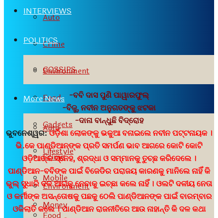
INTERVIEWS
Auto
POLITICS
Crime
GOSSIPS
Environment
-ବବି ଦାସ ପୁଣି ପାୱାରଫୁଲ୍
Food
More News
-ବିଜୁ, ନବୀନ ଅନୁଗତଙ୍କୁ ଝଟକା
-ଦାନା ବାନ୍ଧୁଛି ବିଦ୍ରୋହ
Gadgets
Auto
ଭୁବନେଶ୍ୱର:
ଓଡ଼ିଶା ଲୋକଙ୍କୁ ଭକୁଆ ବନାଇଲେ ନବୀନ ପଟ୍ଟନାୟକ ।
ଭି.କେ ପାଣ୍ଡିଆନଙ୍କ ପ୍ରତି ସମର୍ପଣ ଭାବ ଆଗରେ କୋଟି କୋଟି
Lifestyle
Crime
ଓଡ଼ିଆଙ୍କ ସ୍ନେହ, ଶ୍ରଦ୍ଧା ଓ ସମ୍ମାନକୁ ତୁଚ୍ଛ କରିଦେଲେ ।
ପାଣ୍ଡିଆନ-ବବିଙ୍କ ପାଇଁ ବିଜେଡିର ପରାଜୟ କାରଣକୁ ମାନିଲେ ନାହିଁ କି
Mobile
ଭୁଲ୍ ସୁଧାରି ଦଳ ଆଗକୁ ନେବାକୁ ଇଚ୍ଛା କଲେ ନାହିଁ । ଓଲଟି ଦଳୀୟ ନେତା
Environment
ଓ କର୍ମୀଙ୍କ ଅସନ୍ତୋଷକୁ ପଛକୁ ଠେଲି ପାଣ୍ଡିଆନଙ୍କ ପାଇଁ ବାରମ୍ବାର
Money
ଓକିଲାତି କଲେ । ପାଣ୍ଡିଆନ ରାଜନୀତିରେ ଆଉ ନାହାନ୍ତି କି ଦଳ କଥା
Food