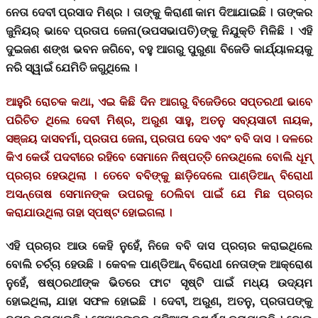
ନେତା ଦେବୀ ପ୍ରସାଦ ମିଶ୍ର । ତାଙ୍କୁ କିରାଣୀ କାମ ଦିଆଯାଇଛି । ତାଙ୍କର
ଜୁନିୟର୍ ଭାବେ ପ୍ରତାପ ଜେନା(ଉପସଭାପତି)ଙ୍କୁ ନିଯୁକ୍ତି ମିଳିଛି । ଏହି
ଦୁଇଜଣ ଶଙ୍ଖ ଭବନ ଜଗିବେ, ବହୁ ଆଗରୁ ପୁରୁଣା ବିଜେଡି କାର୍ଯ୍ୟାଳୟକୁ
ନରି ସ୍ୱାଇଁ ଯେମିତି ଜଗୁଥିଲେ ।
ଆହୁରି ରୋଚକ କଥା, ଏଇ କିଛି ଦିନ ଆଗରୁ ବିଜେଡିରେ ସପ୍ତରଥୀ ଭାବେ
ପରିଚିତ ଥିଲେ ଦେବୀ ମିଶ୍ର, ଅରୁଣ ସାହୁ, ଅତନୁ ସବ୍ୟସାଚୀ ନାୟକ,
ସଞ୍ଜୟ ଦାସବର୍ମା, ପ୍ରତାପ ଜେନା, ପ୍ରତାପ ଦେବ ଏବଂ ବବି ଦାସ । ଦଳରେ
କିଏ କେଉଁ ପଦବୀରେ ରହିବେ ସେମାନେ ନିଷ୍ପତ୍ତି ନେଉଥିଲେ ବୋଲି ଧୂମ୍
ପ୍ରଚାର ହେଉଥିଲା । ତେବେ ବବିଙ୍କୁ ଛାଡ଼ିଦେଲେ ପାଣ୍ଡିଆନ୍ ବିରୋଧୀ
ଅସନ୍ତୋଷ ସେମାନଙ୍କ ଉପରକୁ ଠେଲିବା ପାଇଁ ଯେ ମିଛ ପ୍ରଚାର
କରାଯାଉଥିଲା ତାହା ସ୍ପଷ୍ଟ ହୋଇଗଲା ।
ଏହି ପ୍ରଚାର ଆଉ କେହି ନୁହେଁ, ନିଜେ ବବି ଦାସ ପ୍ରଚାର କରାଇଥିଲେ
ବୋଲି ଚର୍ଚ୍ଚା ହେଉଛି । କେବଳ ପାଣ୍ଡିଆନ୍ ବିରୋଧୀ ନେତାଙ୍କ ଆକ୍ରୋଶ
ନୁହେଁ, ଷଷ୍ଠରଥୀଙ୍କ ଭିତରେ ଫାଟ ସୃଷ୍ଟି ପାଇଁ ମଧ୍ୟ ଉଦ୍ୟମ
ହୋଇଥିଲା, ଯାହା ସଫଳ ହୋଇଛି । ଦେବୀ, ଅରୁଣ, ଅତନୁ, ପ୍ରତାପଙ୍କୁ