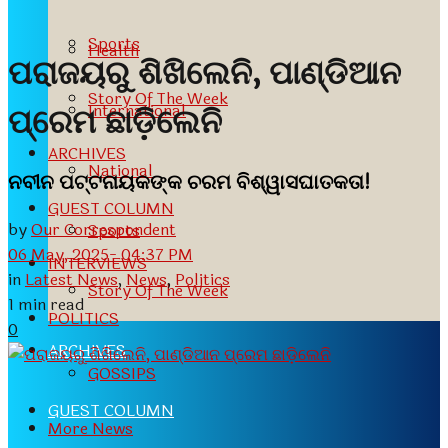
Sports
Health
ପରାଜୟରୁ ଶିଖିଲେନି, ପାଣ୍ଡିଆନ
Story Of The Week
International
ପ୍ରେମ ଛାଡ଼ିଲେନି
ARCHIVES
National
ନବୀନ ପଟ୍ଟନାୟକଙ୍କ ଚରମ ବିଶ୍ୱାସଘାତକତା!
GUEST COLUMN
by
Our Correspondent
Sports
06 May, 2025- 04:37 PM
INTERVIEWS
in
Latest News
,
News
,
Politics
Story Of The Week
1 min read
POLITICS
0
ARCHIVES
GOSSIPS
GUEST COLUMN
More News