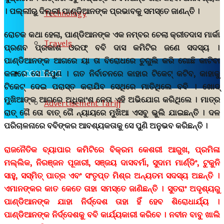
। ପଲ୍ଲୀରୁ ଦିଲ୍ଲୀ ପାଣ୍ଡିଆନଙ୍କ ପ୍ରଭାବକୁ ସମସ୍ତେ ଜାଣନ୍ତି ।
Technology
ରୋଚକ କଥା ହେଲା, ପାଣ୍ଡିଆନଙ୍କ ଏକ ନମ୍ବର ଚେଲା କ୍ରୀତଦାସ ମାର୍କା
Travels
ପ୍ରଣବ ପ୍ରକାଶ ଓରଫ୍ ବବି ଦାସ କମିଟିର ଜଣେ ସଦସ୍ୟ ।
ପାଣ୍ଡିଆନଙ୍କ ଆଗରେ ୟା ତା ବିରୋଧରେ ଚୁଗୁଲି କରି ଗୋଛି କାଟିବା
CONTACT
କଳାରେ ସେ ନିପୁଣ । ଗତ ନିର୍ବାଚନରେ କାହାର ଟିକେଟ୍ କଟିବ, କାହାକୁ
ଟିକେଟ୍ ଦେଇ ପରାସ୍ତ କରାଯିବ ସେଥିରେ ମାତିଥିଲେ ବବି । ଖୋଦ୍
ମୁଖିଆଙ୍କ ଆଗରେ ଅଧିକାଂଶ ନେତା ଏହି ଅଭିଯୋଗ କରିଥିଲେ । ମାତ୍ର
Advertisement Tariff
ରାତ୍ ଗୈ ତୋ ବାତ୍ ଗୈ ନ୍ୟାୟରେ ମୁଖିଆ ଏସବୁ ଭୁଲି ଯାଇଛନ୍ତି । ଦଳ
ପରିଚାଳନାରେ ବବିଙ୍କର ଆବଶ୍ୟକତାକୁ ସେ ପୁଣି ଅନୁଭବ କରିଛନ୍ତି ।
ରାଜନୈତିକ ବ୍ୟାପାର କମିଟିରେ ବିକ୍ରମ କେଶରୀ ଆରୁଖ, ପ୍ରମିଳା
ମଲ୍ଲିକ, ନିରଞ୍ଜନ ପୂଜାରୀ, ସଞ୍ଜୟ ଦାସବର୍ମା, ସୁଦାମ ମାର୍ଣ୍ଡିଂ, ଟୁକୁନି
ସାହୁ, ସସ୍ମିତ୍ ପାତ୍ର ଏବଂ ସଂତୃପ୍ତ ମିଶ୍ର ଅନ୍ୟତମ ସଦସ୍ୟ ଅଛନ୍ତି ।
ଏମାନଙ୍କର କାତ କେତେ ତାହା ସମସ୍ତେ ଜାଣିଛନ୍ତି । ସୁତରାଂ ଅଦୃଶ୍ୟରୁ
ପାଣ୍ଡିଆନଙ୍କ ଯାହା ନିର୍ଦ୍ଦେଶ ତାହା ହିଁ ହେବ ଶିରୋଧାର୍ଯ୍ୟ ।
ପାଣ୍ଡିଆନଙ୍କ ନିର୍ଦ୍ଦେଶକୁ ବବି କାର୍ଯ୍ୟକାରୀ କରିବେ । ନବୀନ ବାବୁ ଖାଲି