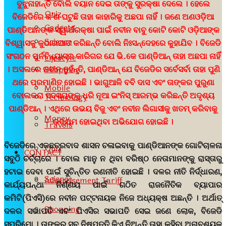
ବୁଝୁନାହାନ୍ତି ବୋଲି ବୟାନ ଦେଇ ତାଙ୍କୁ ସୁରକ୍ଷା ଦେଲେ । ହେଲେ
Quiz
ବିଜେଡିରେ କ’ଣ ଘଟୁଛି ତାହା କାହାରିକୁ ଅଛପା ନାହିଁ । ଜଣେ ଅଣଓଡ଼ିଆ
Gadgets
ପାଣ୍ଡିଆନଙ୍କ ସ୍ୱାର୍ଥରକ୍ଷା ପାଇଁ ନବୀନ ବାବୁ କୋଟି କୋଟି ଓଡ଼ିଆଙ୍କ
Science
ବିଶ୍ୱାସକୁ କୁଠାରଘାତ କରିଛନ୍ତି ବୋଲି ନିଃସନ୍ଦେହରେ କୁହାଯିବ । ବିଜେଡି
ସଂଗଠନ ପୁର୍ନବିନ୍ୟାସର କାରିଗର ଯେ ଭି.କେ ପାଣ୍ଡିଆନ୍ ତାହା ଅଛପା ନାହିଁ
Lifestyle
। ଅସଲରେ ନବୀନ ନୁହଁନ୍ତି, ପାଣ୍ଡିଆନ୍ ଯେ ବିଜେଡିର ସର୍ବେସର୍ବା ତାହା ପୁଣି
Shopping
ଥରେ ପ୍ରମାଣିତ ହୋଇଛି । ଭାଗୁଆଳି ବବି ଦାସ ଏବଂ ତାଙ୍କର ପୁରୁଣା
Mobile
ବୋଲକରା ସଦସ୍ୟଙ୍କୁ ଧରି ନୂଆ ଇଂନିସ୍ ଆରମ୍ଭ କରିଛନ୍ତି ଅଦୃଶ୍ୟ
Technology
ପାଣ୍ଡିଆନ୍ । ଏଥିରେ ଉଭୟ ବିଜୁ ଏବଂ ନବୀନ ଲିଗାସୀକୁ ଖତମ୍ କରିବାକୁ
Money
ଉଦ୍ୟମ ହୋଇଥିବା ଅଭିଯୋଗ ହୋଇଛି ।
Travels
ବିଜେଡିରେ ଏକଛତ୍ରବାଦ ଶାସନ ଚଳାଇବାକୁ ପାଣ୍ଡିଆନଙ୍କ ଗୋଟିଚାଳନା
Quiz
CONTACT
ସବୁଠି ଚର୍ଚ୍ଚାରେ । ବୋଲ ମାନୁ ନ ଥିବା ବରିଷ୍ଠ ନେତାମାନଙ୍କୁ ରାସ୍ତାରୁ
ହଟାଇ ଦେବା ପାଇଁ ସୁଚିନ୍ତିତ ରଣନୀତି ହୋଇଛି । ଦଳର ନୀତି ନିର୍ଦ୍ଧାରଣ,
Science
Advertisement Tariff
କାର୍ଯ୍ୟପନ୍ଥା ନିର୍ଣ୍ଣୟ ପାଇଁ ଗଠିତ ରାଜନୈତିକ ବ୍ୟାପାର
କମିଟି(ପିଏସି)ରେ ନବୀନ ପଟ୍ଟନାୟକ ନିଜେ ଅଧ୍ୟକ୍ଷ ଅଛନ୍ତି । ଅର୍ଥାତ୍
Shopping
ଦଳର ସଭାପତି ଏବଂ ପିଏସିର ସଭାପତି ସେଇ ଜଣେ ଲୋକ, ବିଜେଡି
ସୁପ୍ରିମୋ । ତାଙ୍କର ସବୁ ନିଷ୍ପତ୍ତି କିଏ ନିଅନ୍ତି ତାହା କହିବା ଅନାବଶ୍ୟକ