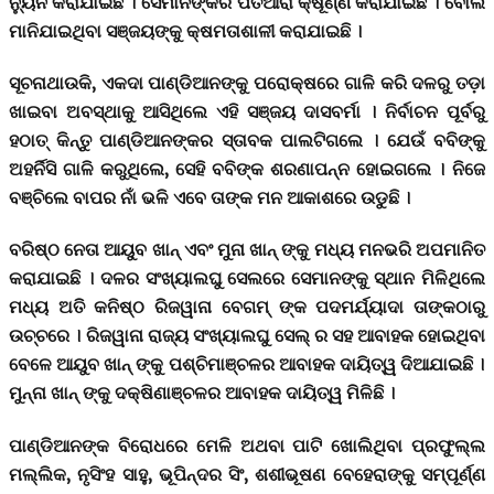
ନ୍ୟୁନ କରାଯାଇଛି । ସେମାନଙ୍କର ପତିଆରା କ୍ଷୂର୍ଣ୍ଣ କରାଯାଇଛି । ବୋଲ
ମାନିଯାଇଥିବା ସଞ୍ଜୟଙ୍କୁ କ୍ଷମତାଶାଳୀ କରାଯାଇଛି ।
ସୂଚନାଥାଉକି, ଏକଦା ପାଣ୍ଡିଆନଙ୍କୁ ପରୋକ୍ଷରେ ଗାଳି କରି ଦଳରୁ ତଡ଼ା
ଖାଇବା ଅବସ୍ଥାକୁ ଆସିଥିଲେ ଏହି ସଞ୍ଜୟ ଦାସବର୍ମା । ନିର୍ବାଚନ ପୂର୍ବରୁ
ହଠାତ୍ କିନ୍ତୁ ପାଣ୍ଡିଆନଙ୍କର ସ୍ତାବକ ପାଲଟିଗଲେ । ଯେଉଁ ବବିଙ୍କୁ
ଅହର୍ନିସି ଗାଳି କରୁଥିଲେ, ସେହି ବବିଙ୍କ ଶରଣାପନ୍ନ ହୋଇଗଲେ । ନିଜେ
ବଞ୍ଚିଲେ ବାପର ନାଁ ଭଳି ଏବେ ତାଙ୍କ ମନ ଆକାଶରେ ଉଡୁଛି ।
ବରିଷ୍ଠ ନେତା ଆୟୁବ ଖାନ୍ ଏବଂ ମୁନା ଖାନ୍ ଙ୍କୁ ମଧ୍ୟ ମନଭରି ଅପମାନିତ
କରାଯାଇଛି । ଦଳର ସଂଖ୍ୟାଲଘୁ ସେଲରେ ସେମାନଙ୍କୁ ସ୍ଥାନ ମିଳିଥିଲେ
ମଧ୍ୟ ଅତି କନିଷ୍ଠ ରିଜୱାନା ବେଗମ୍ ଙ୍କ ପଦମର୍ଯ୍ୟାଦା ତାଙ୍କଠାରୁ
ଉଚ୍ଚରେ । ରିଜୱାନା ରାଜ୍ୟ ସଂଖ୍ୟାଲଘୁ ସେଲ୍ ର ସହ ଆବାହକ ହୋଇଥିବା
ବେଳେ ଆୟୁବ ଖାନ୍ ଙ୍କୁ ପଶ୍ଚିମାଞ୍ଚଳର ଆବାହକ ଦାୟିତ୍ୱ ଦିଆଯାଇଛି ।
ମୁନ୍ନା ଖାନ୍ ଙ୍କୁ ଦକ୍ଷିଣାଞ୍ଚଳର ଆବାହକ ଦାୟିତ୍ୱ ମିଳିଛି ।
ପାଣ୍ଡିଆନଙ୍କ ବିରୋଧରେ ମେଳି ଅଥବା ପାଟି ଖୋଲିଥିବା ପ୍ରଫୁଲ୍ଲ
ମଲ୍ଲିକ, ନୃସିଂହ ସାହୁ, ଭୂପିନ୍ଦର ସିଂ, ଶଶୀଭୂଷଣ ବେହେରାଙ୍କୁ ସମ୍ପୂର୍ଣ୍ଣ