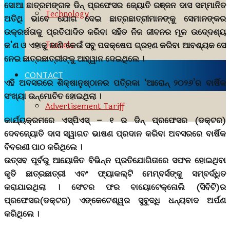
ସୋଆ ଛାତ୍ରମଙ୍ଗଳ ଡିନ୍ ପ୍ରଫେସର ଜ୍ୟୋତି ରଞ୍ଜନ ଦାସ ସମ୍ମାନିତ
Technology
ଅତିଥି ଭାବେ ଯୋଗ ଦେଇ ଛାତ୍ରଛାତ୍ରୀମାନଙ୍କୁ ସେମାନଙ୍କର
ଉକ୍ରର୍ଷତାକୁ ପ୍ରତିପାଦିତ କରିବା ସହିତ ନିଜ ଜୀବନର ମୂଳ ଉଦେ୍ଦଶ୍ୟ
Travels
କ’ଣ ଓ ଏହାକୁ ଜାଣି କେଉଁ ସବୁ ପଦକ୍ଷେପ ଗ୍ରହଣ କରିବା ଆବଶ୍ୟକ ସେ
ନେଇ ଛାତ୍ରଛାତ୍ରୀଙ୍କୁ ଆହ୍ୱାନ ଦେଇଥିଲେ ।
CONTACT
ଏହି ଅବସରରେ ଶିକ୍ଷାନୁଷ୍ଠାନର ପତି୍ରକା ‘ଆରୋନ୍ ୨୦୨୬’ର ବାର୍ଷିକ
ସଂଖ୍ୟା ଉନ୍ମୋଚିତ ହୋଇଥିଲା ।
Advertisement Tariff
କାର୍ଯ୍ୟକ୍ରମରେ ଏସ୍ପିଏସ୍ – ୧ ର ଡିନ୍ ପ୍ରଫେସର (ଡକ୍ଟର)
ଦେବଜ୍ୟୋତି ଦାସ ସ୍ୱାଗତ ଭାଷଣ ପ୍ରଦାନ କରିବା ଅବସରରେ ବାର୍ଷିକ
ବିବରଣୀ ପାଠ କରିଥିଲେ ।
ଉତ୍ସବ ପୂର୍ବରୁ ଆୟୋଜିତ ବିଭିନ୍ନ ପ୍ରତିଯୋଗିତାରେ ସଫଳ ହୋଇଥିବା
କୃତି ଛାତ୍ରଛାତ୍ରୀ ଏବଂ ଫ୍ୟାକଲ୍ଟି ମେମ୍ବର୍ସଙ୍କୁ ସମ୍ବର୍ଦ୍ଧିତ
କରାଯାଇଥିଲା । ସେଂଟର ଫର ବାୟୋଟେକ୍ନୋଲି (ସିବିଟି)ର
ପ୍ରଫେସର(ଡକ୍ଟର) ଏଙ୍କେଟେଶ୍ୱର ସୁବୁଦ୍ଧି ଧନ୍ୟବାଦ ଅର୍ପଣ
କରିଥିଲେ ।