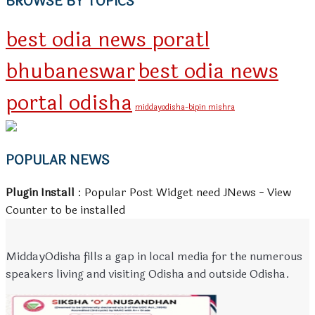
BROWSE BY TOPICS
best odia news poratl
bhubaneswar
best odia news
portal odisha
middayodisha-bipin mishra
POPULAR NEWS
Plugin Install
: Popular Post Widget need JNews - View
Counter to be installed
MiddayOdisha fills a gap in local media for the numerous
speakers living and visiting Odisha and outside Odisha.