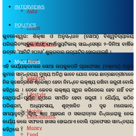
INTERVIEWS
Auto
POLITICS
Crime
ଭୁବନେଶ୍ୱର:
ଶିକ୍ଷା ଓ ଅନୁସନ୍ଧାନ (ସୋଆ) ବିଶ୍ୱବିଦ୍ୟାଳୟ
GOSSIPS
ପରିଚାଳିତ ସ୍କୁଲ ଅଫ୍ ଫାର୍ମାସୁ୍ୟଟିକାଲ୍ ସାଇନ୍ସେସ୍ର ୨-ଦିନିଆ ବାର୍ଷିକ
Environment
ଉତ୍ସବ ‘ଆମିଟି ୨୦୨୬’ ଶୁକ୍ରବାର ଉଦ୍ଘାଟିତ ହୋଇଯାଇଛି ।
Food
More News
ଏହି କାର୍ଯ୍ୟକ୍ରମରେ ସୋଆ ଉପକୁଳପତି ପ୍ରଫେସର (ଡକ୍ଟର) ଅନୁପ
କୁମାର ସାମନ୍ତରାୟ ମୁଖ୍ୟ ଅତିଥି ଭାବେ ଯୋଗ ଦେଇ ଛାତ୍ରଛାତ୍ରୀମାନେ
Gadgets
Auto
ନିଜ କ୍ଷେତ୍ରରେ ଶ୍ରେଷ୍ଠ ହେବା ନିମନ୍ତେ ଲକ୍ଷ୍ୟ ରଖିବା ଜରୁରୀ ବୋଲି
କହିଥିଲେ । ତେବେ କେବଳ ଲକ୍ଷ୍ୟ ସ୍ଥିର କରିଦେଲେ ହେବ ନାହିଁ ବରଂ
Lifestyle
ସେଥିପାଇଁ ପୂର୍ଣ୍ଣ ରୂପରେ ସମର୍ପିତ ହେବା ଜରୁରୀ । ଧୈର୍ଯ୍ୟ, କଠିନ
Crime
ପରିଶ୍ରମ, ଅଧ୍ୟବସାୟ, ଶୃଙ୍ଖଳିତ ଓ ଦୃଢ ମନୋଭାବ,
Mobile
ସମୟାନୁବର୍ତର୍ିତା, ଜ୍ଞାନ ଆହରଣ ଓ ସକାରାତ୍ମକ ଚିନ୍ତାଧାରାକୁ ନେଇ
Environment
କାର୍ଯ୍ୟ କଲେ ସଫଳତା ହାସଲ ହୋଇଥାଏ ବୋଲି ପ୍ରଫେସର ସାମନ୍ତରାୟ
Money
କହିଥିଲେ ।
Food