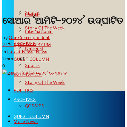
Sports
Health
ସୋଆର ‘ଆମିଟି-୨୦୨୪’ ଉଦ୍ଘାଟିତ
Story Of The Week
International
by
Our Correspondent
ARCHIVES
27 Feb, 2026- 11:37 PM
National
in
Latest News
,
News
1 min read
GUEST COLUMN
Sports
0
INTERVIEWS
Story Of The Week
POLITICS
ARCHIVES
GOSSIPS
GUEST COLUMN
More News