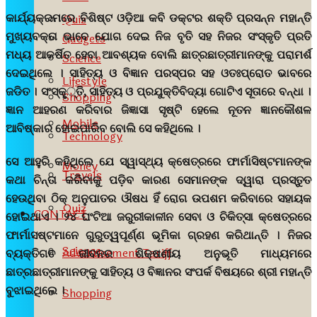
କାର୍ଯ୍ୟକ୍ରମରେ ବିଶିଷ୍ଟ ଓଡ଼ିଆ କବି ଡକ୍ଟର ଶକ୍ତି ପ୍ରସନ୍ନ ମହାନ୍ତି
Quiz
ମୁଖ୍ୟବକ୍ତା ଭାବେ ଯୋଗ ଦେଇ ନିଜ ବୃତି ସହ ନିଜର ସଂସ୍କୃତି ପ୍ରତି
Gadgets
ମଧ୍ୟ ଆକର୍ଷିତ ହେବା ଆବଶ୍ୟକ ବୋଲି ଛାତ୍ରଛାତ୍ରୀମାନଙ୍କୁ ପରାମର୍ଶ
Science
ଦେଇଥିଲେ । ସାହିତ୍ୟ ଓ ବିଜ୍ଞାନ ପରସ୍ପର ସହ ଓତଃପ୍ରୋତ ଭାବରେ
Lifestyle
ଜଡିତ । ସଂସ୍କୃ୍୍ତି, ସାହିତ୍ୟ ଓ ପ୍ରଯୁକ୍ତିବିଦ୍ୟା ଗୋଟିଏ ସୂତାରେ ବନ୍ଧା ।
Shopping
ଜ୍ଞାନ ଆହରଣ କରିବାର ଜିଜ୍ଞାସା ସୃଷ୍ଟି ହେଲେ ନୂତନ ଜ୍ଞାନକୌଶଳ
Mobile
ଆବିଷ୍କାର ହୋଇପାରିବ ବୋଲି ସେ କହିଥିଲେ ।
Technology
ସେ ଆହୁରି କହିଥିଲେ ଯେ ସ୍ୱାସ୍ଥ୍ୟ କ୍ଷେତ୍ରରେ ଫାର୍ମାସିଷ୍ଟମାନଙ୍କ
Money
Travels
କଥା ଚିନ୍ତା କରିବାକୁ ପଡ଼ିବ କାରଣ ସେମାନଙ୍କ ଦ୍ୱାରା ପ୍ରସ୍ତୁତ
ହେଉଥିବା ଠିକ୍ ଅନୁପାତର ଔଷଧ ହିଁ ରୋଗ ଉପଶମ କରିବାରେ ସହାୟକ
Quiz
CONTACT
ହୋଇଥାଏ । ୨୪ ଘଂଟିଆ ଜରୁରୀକାଳୀନ ସେବା ଓ ଚିକିତ୍ସା କ୍ଷେତ୍ରରେ
ଫାର୍ମାସଷ୍ଟମାନେ ଗୁରୁତ୍ୱପୂର୍ଣ୍ଣ ଭୂମିକା ଗ୍ରହଣ କରିଥାନ୍ତି । ନିଜର
Science
Advertisement Tariff
ବ୍ୟକ୍ତିଗତ ଜୀବନର ଶିକ୍ଷଣୀୟ ଅନୁଭୂତି ମାଧ୍ୟମରେ
ଛାତ୍ରଛାତ୍ରୀମାନଙ୍କୁ ସାହିତ୍ୟ ଓ ବିଜ୍ଞାନର ସଂପର୍କ ବିଷୟରେ ଶ୍ରୀ ମହାନ୍ତି
ବୁଝାଇଥିଲେ ।
Shopping