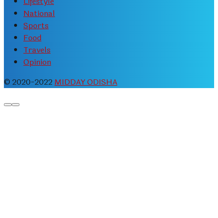
Lifestyle
National
Sports
Food
Travels
Opinion
© 2020-2022
MIDDAY ODISHA