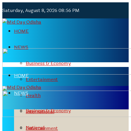
Saturday, August 8, 2026 08:56 PM
HOME
NEWS
Business & Economy
HOME
Entertainment
NEWS
Health
Business & Economy
International
National
Entertainment