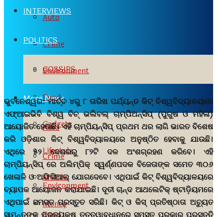
INTERVIEWS
Auto
POLITICS
Crime
GOSSIPS
Environment
Food
More News
ଭୁବନେଶ୍ୱର:
ମାର୍ଚ୍ଚ ୪ରୁ ୮ ତାରିଖ ପର୍ଯ୍ୟନ୍ତ କିଟ୍ ବିଶ୍ୱବିଦ୍ୟାଳୟରେ
ଏଫ୍‍ଆଇଭିବି ବିଶ୍ୱ ବିଚ୍‍ ଭଲିବଲ୍‍ ଚାମ୍ପିଅନ୍‍ସିପ୍‍ (ପୁରୁଷ ଓ ମହିଳା)
Gadgets
ଆୟୋଜିତ ହେଉଛି। ଏହି ଚାମ୍ପିୟନ୍‍ସିପ୍‍ ପ୍ରଥମ ଥର ଲାଗି ଭାରତ ବିଶେଷ
Auto
କରି ଓଡ଼ିଶାର କିଟ୍‍ ବିଶ୍ୱବିଦ୍ୟାଳୟରେ ଅନୁଷ୍ଠିତ ହେବାକୁ ଯାଉଛି।
Lifestyle
ଏଥିରେ ୫୨ ଦେଶରରୁ ୮୨ଟି ଦଳ ଅଂଶଗ୍ରହଣ କରିବେ। ଏହି
Crime
ଚାମ୍ପିୟନ୍‍ସିପ୍‍
ରେ ଅଲିମ୍ପିକ୍‍ ସ୍ୱର୍ଣ୍ଣପଦକ ବିଜେତାଙ୍କ ସମେତ ୩୦୬
ଖେଳାଳି ଓ ଅଫିସିଆଲ୍‍ ଯୋଗଦେବେ। ଏଥିପାଇଁ କିଟ୍‍ ବିଶ୍ୱବିଦ୍ୟାଳୟରେ
Mobile
Environment
ବ୍ୟାପକ ଆୟୋଜନ କରାଯାଇଛି। ଦୂତୀ ଚାନ୍ଦ ଆଥଲେଟିକ୍‍ ଷ୍ଟାଡ଼ିୟମରେ
ଏଥିପାଇଁ ସମସ୍ତ ପ୍ରସ୍ତୁତ ସରିଛି। କିଟ୍‍ ଓ କିସ୍‍ ପ୍ରତିଷ୍ଠାତା ଅଚ୍ୟୁତ
Money
Food
ସାମନ୍ତଙ୍କ ପ୍ରତ୍ୟକ୍ଷ ତତ୍ତ୍ୱାବଧାନରେ ସମସ୍ତ ପ୍ରକାର ପ୍ରସ୍ତୁତି