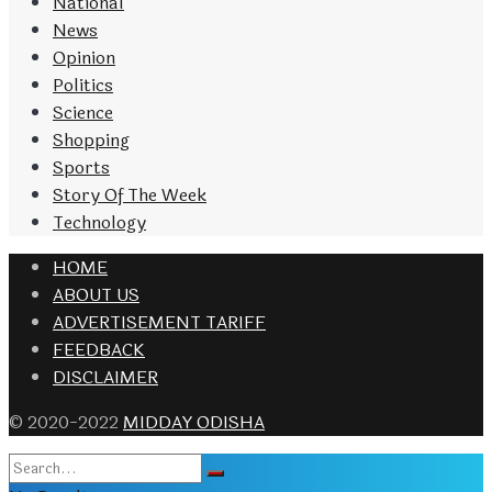
National
News
Opinion
Politics
Science
Shopping
Sports
Story Of The Week
Technology
HOME
ABOUT US
ADVERTISEMENT TARIFF
FEEDBACK
DISCLAIMER
© 2020-2022
MIDDAY ODISHA