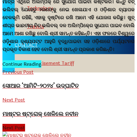
ମାତ୍ର ଏଥିରେ ଅଲିମ୍ପିକ୍‍ ରେ ସୁଯୋଗ ପାଇବା କଷ୍ଟକର। କିନ୍ତୁ ବିଚ୍‍
Technology
ଭଲିବଲ୍‍ ଯେହେତୁ ୨ଜଣଙ୍କୁ ନେଇ ଖେଳାଯାଏ ଓ ଓଡ଼ିଶାର ବ୍ୟାପକ
ବେଳଭୂମି ରହିଛି, ଏହାକୁ ଦୃଷ୍ଟିରେ ରଖି ଆମେ ଏହି ଯୋଜନା କରିଛୁ। ଖୁବ୍‍
ଶୀଘ୍ର ଭାରତୀୟ ବିଚ୍‍ ଭଲିବଲ୍‍ ଦଳ ଅଲିମ୍ପିକ୍‍ରେ ସୁଯୋଗ ପାଇବ ବୋଲି
Travels
ଆମେ ଆଶା ରଖିଛୁ ବୋଲି ଶ୍ରୀ ସାମନ୍ତ କହିଛନ୍ତି। ଏହା ଫଳରେ ବିଶ୍ୱରେ
ଓଡ଼ିଶାର ଦୃଶ୍ୟପଟ୍ଟ ଆହୁରି ବୃଦ୍ଧିପାଇବା ସହ ଓଡ଼ିଶାରେ ପର୍ଯ୍ୟଟନର
CONTACT
ପ୍ରଭୂତ ବିକାଶ ହେବ ବୋଲି ଶ୍ରୀ ସାମନ୍ତ ପ୍ରକାଶ କରିଛନ୍ତି।
Advertisement Tariff
Continue Reading
Previous Post
ସୋଆର ‘ଆମିଟି-୨୦୨୪’ ଉଦ୍ଘାଟିତ
Next Post
ମାଷ୍ଟର ଷ୍ଟ୍ରୋକ୍ ଖେଳିଲେ ନବୀନ
Next Post