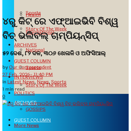
Sports
Health
୪ରୁ କିଟ୍‍ ରେ ଏଫ୍‍ଆଇଭିବି ବିଶ୍ୱ
Story Of The Week
International
ବିଚ୍‍ ଭଲିବଲ୍‍ ଚାମ୍ପିୟନ୍‍ସିପ୍‍
ARCHIVES
National
୫୨ ଦେଶ, ୮୨ ଦଳ, ୩୦୬ ଖେଳାଳି ଓ ଅଫିସିଆଲ୍‍
GUEST COLUMN
by
Our Correspondent
Sports
27 Feb, 2026- 11:40 PM
INTERVIEWS
in
Latest News
,
News
,
Sports
Story Of The Week
1 min read
POLITICS
0
ARCHIVES
GOSSIPS
GUEST COLUMN
More News