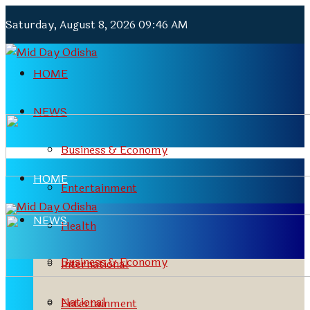
Saturday, August 8, 2026 09:46 AM
HOME
NEWS
Business & Economy
HOME
Entertainment
NEWS
Health
Business & Economy
International
National
Entertainment