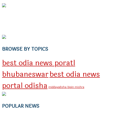
BROWSE BY TOPICS
best odia news poratl
bhubaneswar
best odia news
portal odisha
middayodisha-bipin mishra
POPULAR NEWS