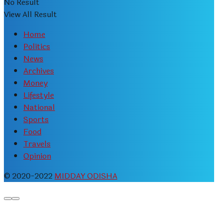
No Result
View All Result
Home
Politics
News
Archives
Money
Lifestyle
National
Sports
Food
Travels
Opinion
© 2020-2022
MIDDAY ODISHA