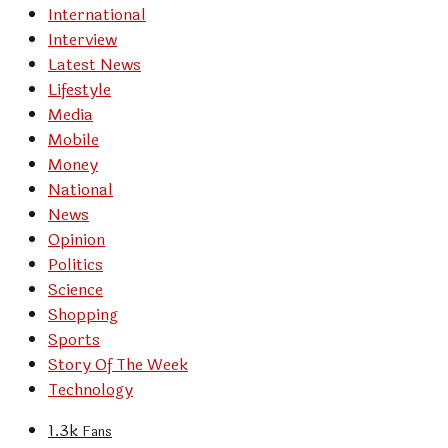
International
Interview
Latest News
Lifestyle
Media
Mobile
Money
National
News
Opinion
Politics
Science
Shopping
Sports
Story Of The Week
Technology
1.3k
Fans