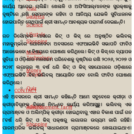
କାର୍ଯ୍ୟ ଆଗେଇ ଚାଲିଛି। ଖେଳାଳି ଓ ଅଫିସିଆଲ୍‍ମାନଙ୍କ ସୁରକ୍ଷାକୁ
Quiz
ଦୃଷ୍ଟିରେ ରଖି ସେମାନଙ୍କ ରହିବା ଓ ଆତିଥ୍ୟ ଯେଭଳି ସୁବିଧାଜନକ
Gadgets
ହୋଇପାରିବ ସେଥିପାଇଁ ଶ୍ରୀ ସାମନ୍ତ ଆବଶ୍ୟକ ପରାମର୍ଶ ଦେଇଛନ୍ତି।
Science
Lifestyle
ଗତ ଡିସେମ୍ବର ମାସରେ କିଟ୍‍ ଓ କିସ୍‍ ରେ ଅନୁଷ୍ଠିତ ଭଲିବଲ୍‍
Shopping
ମହାକୁମ୍ଭରେ ଯୋଗଦେବା ଅବସରରେ ଏଫଆଇଭିବି ସଭାପତି ଫାବିଓ
ଆଜେଭେଦୋ ଏ ବିଷୟରେ ଘୋଷଣା କରିଥିଲେ। କିଟ୍‍ ଓ କିସ୍‍ ରେ ବ୍ୟାପକ
Mobile
Technology
ସୁବିଧା ଓ ଓଡ଼ିଶାର ମନୋରମ ପରିବେଶକୁ ଦୃଷ୍ଟିରେ ରଖି ୨୦୨୬, ୨୦୨୭ ଓ
୨୦୨୮ ଲଗାତାର ୩ ବର୍ଷ ଧରି କିଟ୍‍ ଓ କିସ୍‍ ସହଯୋଗରେ ଓଡ଼ିଶାରେ
Money
Travels
ଏଫ୍‍ଆଇଭିବି ବିଚ୍‍ ଭଲିବଲ୍‍ ଆୟୋଜିତ ହେବ ବୋଲି ଫାବିଓ ଘୋଷଣା
କରିଥିଲେ।
Quiz
CONTACT
ଏହି ଅବସରରେ ଶ୍ରୀ ସାମନ୍ତ କହିଛନ୍ତି ଆମେ ସବୁବେଳେ କ୍ରୀଡ଼ା ଓ
କ୍ରୀଡ଼ାବିତଙ୍କ ବିକାଶ ନିମନ୍ତେ କାର୍ଯ୍ୟ କରିଆସୁଛୁ। ଭଲିବଲ୍‍ ଏକ
Science
Advertisement Tariff
ଗ୍ରାମାଞ୍ଚଳ ଓ ଅଲିମ୍ପିକ୍‍ କ୍ରୀଡ଼ା ହୋଇଥିବାରୁ ଏହାର ବିକାଶ ପାଇଁ ଗତ
୮ବର୍ଷ ଧରି କିଟ୍‍ ଓ କିସ୍‍ ପକ୍ଷରୁ ଲଗାତାର ଉଦ୍ୟମ ଜାରି ରହିଛି।
Shopping
ପାରମ୍ପରିକ ଭଲିବଲ୍‍ ସାଧାରଣତଃ ଗ୍ରାମାଞ୍ଚଳରେ ଖେଳାଯାଇଥାଏ।