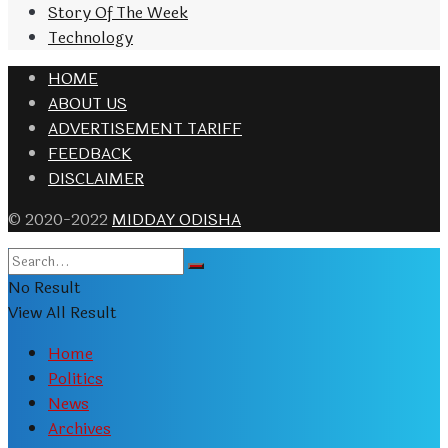
Story Of The Week
Technology
HOME
ABOUT US
ADVERTISEMENT TARIFF
FEEDBACK
DISCLAIMER
© 2020-2022
MIDDAY ODISHA
No Result
View All Result
Home
Politics
News
Archives