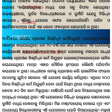
ସମୟରେ ଅସଫଳ ହୋଇଥିଲା। ପରବର୍ତୀ ପର୍ୟ୍ୟାୟରେ ଏଭଳି ଅନେକ
Technology
ଯୋଜନା କରାଯାଇଥିଲେ ମଧ୍ୟ ତାହା ସବୁ ବିଫଳ ହୋଇଥିଲା।
ଲକ୍ଷ୍ୟହୀନତା, ଦୁର୍ବଳ ବିକେନ୍ଦ୍ରୀକରଣ ଓ ଦୁର୍ନୀତି ଯୋଗୁ ବିଭିନ୍ନ
ସମୟରେ ଏହିସବୁ ଯୋଜନା ସଫଳ ହୋଇପାରିନାହିଁ। ଗରିବ ଓ
Travels
ଶ୍ରମିକମାନଙ୍କ ପାଇଁ ଏହା କେବେ ଫଳପ୍ରଦ ହୋଇପାରି ନ ଥିଲା।
CONTACT
୨୦୦୫ରେ ଜାତୀୟ ଗ୍ରାମୀଣ ନିଶ୍ଚିନ୍ତ କର୍ମନିଯୁକ୍ତି ଯୋଜନା(ନରେଗା)
ଆରମ୍ଭ କରାଯାଇଥିଲା। ଗତ ୨୦ ବର୍ଷ ଧରି ସାରା ଦେଶରେ ଏହି ଯୋଜନାକୁ
Advertisement Tariff
କାର୍ୟ୍ୟକାରୀ କରାଯାଉଛି।୨୦୦୯ରେ ଉକ୍ତ ଯୋଜନାକୁ ମହାତ୍ମା ଗାନ୍ଧୀ
ଜାତୀୟ ଗ୍ରାମୀଣ ନିଶ୍ଚିନ୍ତ କର୍ମ ନିଯୁକ୍ତ ଯୋଜନା(ମନରେଗା)ରେ ନାମିତ
କରାଯାଇଥିଲା। ମାତ୍ର ଏହାର ମୌଳିକ ଢ଼ାଂଚାରେ କୌଣସି ପରିବର୍ତନ
କରାଯାଇ ନ ଥିଲା। ଗାନ୍ଧୀଙ୍କ ନାମକୁ ବ୍ୟବହାର କରି ରାଜନୈତିକ ଫାଇଦା
ଉଠାବାକୁ ୟୁପିଏ ସରକାର ଏହି ଯୋଜନା କାର୍ୟ୍ୟ କରିଥିଲା। ଏଥିରେ ୧୦୦
ଦିନର ନିଶ୍ଚିନ୍ତ କର୍ମ ନିଯୁକ୍ତି ଦେବା ପାଇଁ ନିୟମ ଥିଲେ ମଧ୍ୟ ବାସ୍ତବରେ
କେବଳ ୫୦ ଦିନ କାମ ମିଳୁଥିଲା। ସେହିପରି ଯେଉଁ ଭତା ଦିଆଯାଉଥିଲା ତାହା
ଅତ୍ୟନ୍ତ ନଗଣ୍ୟ ଥିଲା। ଏହି ଯୋଜନାରେ ବିଭିନ୍ନ ରାଜ୍ୟରେ ସେତେବେଳେ
ଦୁର୍ନୀତି ମଧ୍ୟ ଦେଖବାକୁ ମିଳିଥିଲା। ମିଛ ମଷ୍ଟରରୋଲ୍ ଦେଖାଇ ମୃତ ଏବଂ
ଅଯୋଗ୍ୟ ହିତାଧିକାରୀଙ୍କୁ ଏହି ଯୋଜନାରେ ଯୋଡ଼ି ଦିଆଯାଇଥିଲା। ମଜୁରୀ