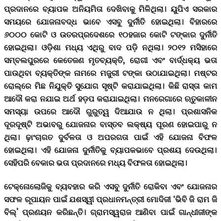
ପ୍ରଦାନରେ ବ୍ୟାପକ ଅନିୟମିତା ଦେଖିବାକୁ ମିଳିଥିଲା। ୟୁପିଏ ସରକାର
ସମୟରେ ଯୋଜନାବଦ୍ଧ ଭାବେ ଏସବୁ ଦୁର୍ନୀତି ହୋଇଥିଲା। ବିହାରରେ
୬୦୦୦ କୋଟି ଓ ଉତରପ୍ରଦେଶରେ ୧୦ହଜାର କୋଟି ଟଙ୍କାର ଦୁର୍ନୀତି
ହୋଇଥିଲା। ଓଡ଼ିଶା ମଧ୍ୟ ଏଥିରୁ ବାଦ ପଡ଼ି ନଥିଲା। ୨୦୧୨ ମସିହାରେ
ସମ୍ବଲପୁରରେ କେତେଜଣ ମୃତବ୍ୟକ୍ତି, ରୋଗୀ ଏବଂ ବାର୍ଦ୍ଧକ୍ୟ ଭତା
ପାଉଥିବା ବ୍ୟକ୍ତିଙ୍କ ନାମରେ ମଜୁରୀ ଟଙ୍କା ଉଠାଯାଇଥିଲା। ମଷ୍ଟର
ରୋଲ୍‌ରେ ମିଛ ନିଯୁକ୍ତି ସୁଯୋଗ ସୃଷ୍ଟି କରାଯାଇଥିଲା। କିଛି ରାସ୍ତା କାମ
ଆଦୌ କରା ନଯାଇ ଅର୍ଥ ହଡ଼ପ କରାଯାଇଥିଲା। ମନରେଗାରେ ଋତୁକାଳୀନ
ସମସ୍ୟା ଉପରେ ଆଦୌ ଗୁରୁତ୍ୱ ଦିଆଯାଉ ନ ଥିଲା। ପ୍ରଶାସନିକ
ଦୂରଦୂଷ୍ଟି ଅଭାବରୁ ଯୋଜନାର ବାସ୍ତବ ଲକ୍ଷ୍ୟ ପୂରଣ ହୋଇପାରୁ ନ
ଥିଲା। ଢ଼ାଂଚାଗତ ଦୁର୍ବଳତା ଓ ଅପରଗତା ପାଇଁ ଏହି ଯୋଜନା ବିଫଳ
ହୋଇଥିଲା। ଏହି ଯୋଜନା ଦୁର୍ନୀତିକୁ ବ୍ୟାପକଭାବେ ପ୍ରଶୟ ଦେଉଥିଲା।
ସେହିପରି ବେକାର ଭତା ପ୍ରଦାନରେ ମଧ୍ୟ ବିଫଳତା ହୋଇଥିଲା।
ଟେକ୍ନୋଲୋଜିକୁ ବ୍ୟବହାର କରି ଏସବୁ ଦୁର୍ନୀତି ରୋକିବା ଏବଂ ଯୋଜନାର
ସଫଳ ରୂପାୟନ ପାଇଁ ଯଶସ୍ୱୀ ପ୍ରଧାନମନ୍ତ୍ରୀ ମୋଦିଜୀ ‘ଭିବି ଜି ରାମ ଜି
ବିଲ୍‌’ ପ୍ରଣୟନ କରିଛନ୍ତି। ଗ୍ରାମସ୍ୱରାଜ ଆଣିବା ପାଇଁ ଗାନ୍ଧୀଜୀଙ୍କ