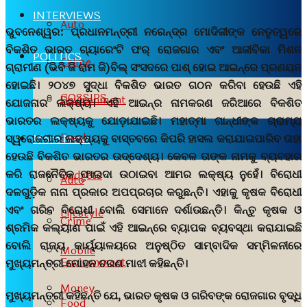
INTERVIEWS
Auto
ଭୁବନେଶ୍ୱର:
ପ୍ରଧାନମନ୍ତ୍ରୀ ନରେନ୍ଦ୍ର ମୋଦିଜୀଙ୍କ ନେତୃତ୍ୱରେ
ବିକଶିତ ଭାରତ ଗ୍ୟାରେଂଟି ଫର୍ ରୋଜଗାର ଏବଂ ଆଜୀବିକା ମିଶନ
POLITICS
Crime
ଗ୍ରାମୀଣ (ଭିବି ଜି ରାମ ଜି)ବିଲ୍ ସଂସଦରେ ପାଶ୍ ହୋଇ ଆଇନ୍‌ରେ ପ୍ରଣୟନ
ହୋଇଛି। ୨୦୪୭ ସୁଦ୍ଧା ବିକଶିତ ଭାରତ ଗଠନ କରିବା ହେଉଛି ଏହି
GOSSIPS
Environment
ଯୋଜନାର ଲକ୍ଷ୍ୟ। ଏହି ଆଇନ୍‌ର ନାମକରଣ ଜରିଆରେ ବିକଶିତ
ଭାରତର ଲକ୍ଷ୍ୟକୁ ଯୋଡ଼ାଯାଇଛି। ମହାତ୍ମା ଗାନ୍ଧୀଙ୍କ ଗ୍ରାମ୍ୟ
Food
ସ୍ୱରୋଜଗାର ଲକ୍ଷ୍ୟକୁ ବାସ୍ତବରେ କିପରି ହାସଲ କରାଯାଇପାରିବ ତାହା
More News
ହେଉଛି ବିକଶିତ ଭାରତର ଉଦ୍ଦେଶ୍ୟ। କେବଳ ତାଙ୍କ ନାମକୁ ବ୍ୟବହାର
କରି ରାଜନୈତିକ ଫାଇଦା ଉଠାଇବା ଆମର ଲକ୍ଷ୍ୟ ନୁହେଁ। ବିରୋଧୀ
Gadgets
Auto
ଦଳଗୁଡ଼ିକ ନାନା ପ୍ରକାର ଅପପ୍ରଚାର କରୁଛନ୍ତି। ଏହାକୁ କୃଷକ ବିରୋଧୀ
ଏବଂ ଗରିବ ବିରୋଧୀ ବୋଲି ସେମାନେ ଦର୍ଶାଉଛନ୍ତି। କିନ୍ତୁ କୃଷକ ଓ
Lifestyle
Crime
ଶ୍ରମିକ କଲ୍ୟାଣ ପାଇଁ ଏହି ଆଇନ୍‌ରେ ବ୍ୟାପକ ବ୍ୟବସ୍ଥା କରାଯାଇଛି
ବୋଲି ରାଜ୍ୟ କାର୍ୟ୍ୟାଳୟରେ ଅନୁଷ୍ଠିତ ସାମ୍ବାଦିକ ସମ୍ମିଳନୀରେ
Mobile
Environment
ମୁଖ୍ୟମନ୍ତ୍ରୀ ମୋହନ ଚରଣ ମାଝୀ କହିଛନ୍ତି।
Money
ମୁଖ୍ୟମନ୍ତ୍ରୀ କହିଛନ୍ତି ଯେ, ଭାରତ କୃଷକ ଓ ଗରିବଙ୍କ ରୋଜଗାର ବୃଦ୍ଧି
Food