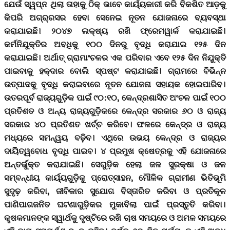
ଯେଉଁ ସ୍ୱପ୍ନ ଥିଲା ତାହାକୁ ଠିକ୍ ଭାବେ କାର୍ୟ୍ୟକାରୀ କରି ବିକଶିତ ଆଡ଼କୁ
କିପରି ଅଗ୍ର୍ରସର ହେବା ସେନେଇ ନୂତନ ଯୋଜନାରେ ବ୍ୟବସ୍ଥା
କରାଯାଇଛି। ୨୦୪୭ ଲକ୍ଷ୍ୟ ରଖି ଫ୍ରେମୱାର୍କ କରାଯାଇଛି।
କର୍ମନିଯୁକ୍ତିର ଅବଧିକୁ ୧୦୦ ଦିନରୁ ବୃଦ୍ଧି କରାଯାଇ ୧୨୫ ଦିନ
କରାଯାଇଛି। ଅର୍ଥାତ୍ ଗ୍ରାମାଂଚଳର ଏକ ପରିବାର ଏବେ ୧୨୫ ଦିନ ନିଯୁକ୍ତି
ପାଇବାକୁ ହକ୍‌ଦାର ବୋଲି ସ୍ପଷ୍ଟ କରାଯାଇଛି। ଗ୍ରାମରେ ବିଭିନ୍ନ
ଉତ୍ପାଦକୁ ବୃଦ୍ଧି କରାଇବାରେ ନୂତନ ଯୋଜନା ସହାୟକ ହୋଇପାରିବ।
ଉତରପୂର୍ବ ରାଜ୍ୟଗୁଡ଼ିକ ପାଇଁ ୯୦:୧୦, କେନ୍ଦ୍ରଶାସିତ ଅଂଚଳ ପାଇଁ ୧୦୦
ପ୍ରତିଶତ ଓ ଅନ୍ୟ ରାଜ୍ୟଗୁଡ଼ିକରେ କେନ୍ଦ୍ର ସରକାର ୬୦ ଓ ରାଜ୍ୟ
ସରକାର ୪୦ ପ୍ରତିଶତ ଖର୍ଚ୍ଚ କରିବେ। ଫଳରେ କେନ୍ଦ୍ର ଓ ରାଜ୍ୟ
ମଧ୍ୟରେ ସମନ୍ୱୟ ବଢ଼ିବ। ଏଥିରେ ଉଭୟ କେନ୍ଦ୍ର ଓ ରାଜ୍ୟର
ଦାୟିିିିିତ୍ୱବୋଧ ବୃଦ୍ଧି ପାଇବ। ୪ ପ୍ରମୁଖ କ୍ଷେତ୍ରକୁ ଏହି ଯୋଜନାରେ
ଅନ୍ତର୍ଭୁକ୍ତ କରାଯାଇଛି। ସେଗୁଡ଼ିକ ହେଲା ଜଳ ସୁରକ୍ଷା ଓ ଜଳ
ସମ୍ବନ୍ଧୀୟ କାର୍ୟ୍ୟଗୁଡ଼ିକୁ ପ୍ରୋତ୍ସାହନ, ମୌଳିକ ଗ୍ରାମୀଣ ଭିତିଭୂମି
ସୁଦୃଢ଼ କରିବା, ଜୀବିକାର ସୁଯୋଗ ବିସ୍ତାରିତ କରିବା ଓ ପ୍ରତିକୂଳ
ପାଣିପାଗଜନିତ ଘଟଣାଗୁଡ଼ିକର ମୁକାବିଲା ପାଇଁ ପ୍ରସ୍ତୁତି କରିବା।
କୃଷକମାନଙ୍କ ସ୍ୱାର୍ଥକୁ ଦୃଷ୍ଟିରେ ରଖି ଚାଷ ସମୟରେ ଓ ଅମଳ ସମୟରେ