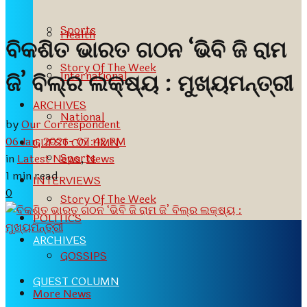
Sports
Health
ବିକଶିତ ଭାରତ ଗଠନ ‘ଭିବି ଜି ରାମ
Story Of The Week
International
ଜି’ ବିଲ୍‌ର ଲକ୍ଷ୍ୟ : ମୁଖ୍ୟମନ୍ତ୍ରୀ
ARCHIVES
National
by
Our Correspondent
06 Jan, 2026- 07:42 PM
GUEST COLUMN
Sports
in
Latest News
,
News
1 min read
INTERVIEWS
0
Story Of The Week
POLITICS
ARCHIVES
GOSSIPS
GUEST COLUMN
More News