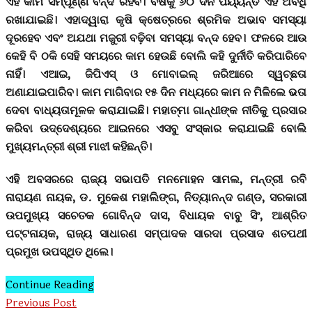
ଏହି କାମ ସମ୍ପୂର୍ଣ୍ଣ ବନ୍ଦ ରହିବ। ବର୍ଷକୁ ୬୦ ଦିନ ପର୍ୟ୍ୟନ୍ତ ଏହି ଅବଧି
ରଖାଯାଇଛି। ଏହାଦ୍ୱାରା କୃଷି କ୍ଷେତ୍ରରେ ଶ୍ରମିକ ଅଭାବ ସମସ୍ୟା
ଦୂରହେବ ଏବଂ ଅଯଥା ମଜୁରୀ ବଢ଼ିବା ସମସ୍ୟା ବନ୍ଦ ହେବ। ଫଳରେ ଆଉ
କେହି ବି ଠକି ସେହି ସମୟରେ କାମ ହେଉଛି ବୋଲି କହି ଦୁର୍ନୀତି କରିପାରିବେ
ନାହିଁ। ଏଆଇ, ଜିପିଏସ୍ ଓ ମୋବାଇଲ୍ ଜରିଆରେ ସ୍ୱଚ୍ଛତା
ଅଣାଯାଇପାରିବ। କାମ ମାଗିବାର ୧୫ ଦିନ ମଧ୍ୟରେ କାମ ନ ମିଳିଲେ ଭତା
ଦେବା ବାଧ୍ୟତାମୂଳକ କରାଯାଇଛି। ମହାତ୍ମା ଗାନ୍ଧୀଙ୍କ ନୀତିକୁ ପ୍ରସାର
କରିବା ଉଦ୍ଦେଶ୍ୟରେ ଆଇନରେ ଏସବୁ ସଂସ୍କାର କରାଯାଇଛି ବୋଲି
ମୁଖ୍ୟମନ୍ତ୍ରୀ ଶ୍ରୀ ମାଝୀ କହିଛନ୍ତି।
ଏହି ଅବସରରେ ରାଜ୍ୟ ସଭାପତି ମନମୋହନ ସାମଲ, ମନ୍ତ୍ରୀ ରବି
ନାରାୟଣ ନାୟକ, ଡ. ମୁକେଶ ମହାଲିଙ୍ଗ, ନିତ୍ୟାନନ୍ଦ ଗଣ୍ଡ, ସରକାରୀ
ଉପମୁଖ୍ୟ ସଚେତକ ଗୋବିନ୍ଦ ଦାସ, ବିଧାୟକ ବାବୁ ସିଂ, ଆଶ୍ରିତ
ପଟ୍ଟନାୟକ, ରାଜ୍ୟ ସାଧାରଣ ସମ୍ପାଦକ ସାରଦା ପ୍ରସାଦ ଶତପଥୀ
ପ୍ରମୁଖ ଉପସ୍ଥିତ ଥିଲେ।
Continue Reading
Previous Post