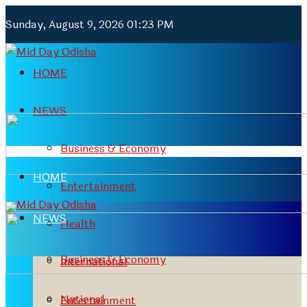
Sunday, August 9, 2026 01:23 PM
HOME
NEWS
Business & Economy
HOME
Entertainment
NEWS
Health
Business & Economy
International
National
Entertainment