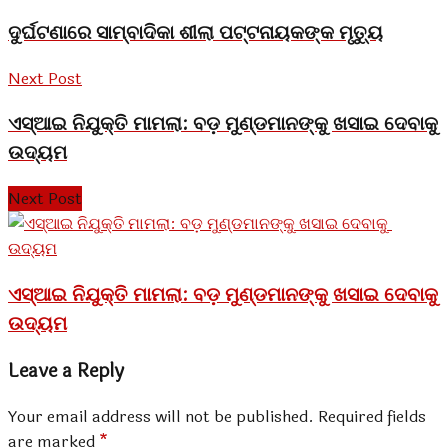
ଦୁର୍ଘଟଣାରେ ସାମ୍ବାଦିକା ଶୀଲା ପଟ୍ଟନାୟକଙ୍କ ମୃତ୍ୟୁ
Next Post
ଏସ୍ଆଇ ନିଯୁକ୍ତି ମାମଲା: ବଡ଼ ମୁଣ୍ଡମାନଙ୍କୁ ଖସାଇ ଦେବାକୁ
ଉଦ୍ୟମ
Next Post
ଏସ୍ଆଇ ନିଯୁକ୍ତି ମାମଲା: ବଡ଼ ମୁଣ୍ଡମାନଙ୍କୁ ଖସାଇ ଦେବାକୁ
ଉଦ୍ୟମ
Leave a Reply
Your email address will not be published.
Required fields
are marked
*