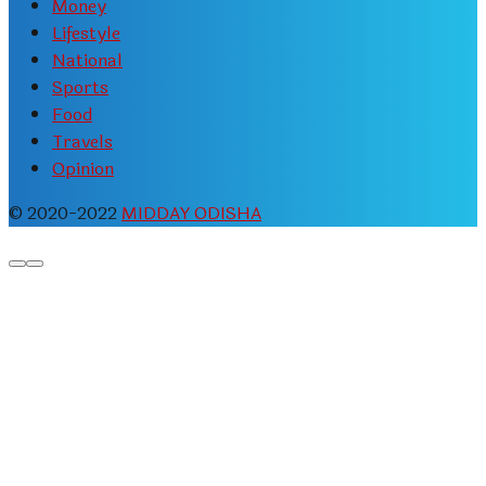
Money
Lifestyle
National
Sports
Food
Travels
Opinion
© 2020-2022
MIDDAY ODISHA