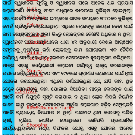
ପାଇଁ ସ୍ୱାଧୀନତା ପୂର୍ବରୁ ଓ ସ୍ୱାଧୀନତା ପରେ ଅନେକ ଥର ପ୍ରୟାସ
Quiz
କରାଯାଇଛି। ୧୮୭୬ରୁ ୧୮୭୮ ମଧ୍ୟରେ ଭାରତରେ ଦୁର୍ଭିକ୍ଷ ହୋଇଥିଲା।
Gadgets
ଏହା ପରବର୍ତୀ ଅବସ୍ଥାରେ ଇଂଗ୍ରେଜ ଶାସନ ସମୟରେ ୧୮୮୦ରେ ଦୁର୍ଭିକ୍ଷ
Science
ବୋର୍ଡ ପ୍ରସ୍ତୁତ କରାଯାଇଥିଲା। ଏଥିରେ ଲୋକଙ୍କୁ ସହାୟତା ଦେବା ପାଇଁ
କାମ ବାଧ୍ୟତାମୂଳକ ଥିଲା। କିନ୍ତୁ ଲୋକଙ୍କର କୌଣସି ଅଧିକାର ନ ଥିଲା।
Lifestyle
Shopping
ସ୍ୱାଧୀନତା ପରେ ସମ୍ବିଧାନର ଧାରା ୪୧ ଅନୁଯାୟୀ ଦେଶର ଆର୍ôଥକ
ସମ୍ବଳକୁ ଦୃଷ୍ଟିରେ ରଖି ଲୋକଙ୍କୁ କାମ ଯୋଗାଇବା ଏକ ନୈତିକ
Mobile
ଦାୟିତ୍ୱ ବୋଲି କେନ୍ଦ୍ର ସରକାର ସେତେବେଳେ ହୃଦୟଙ୍ଗମ କରିଥିଲେ।
Technology
ମାତ୍ର ଏହାକୁ କାର୍ୟ୍ୟକାରୀ କରାଇବା ଦାୟିତ୍ୱ ରାଜ୍ୟ ସରକାରଙ୍କ
Money
ଉପରେ ଛାଡ଼ିଥିଲେ। ୧୯୬୦ ଏବଂ ୧୯୭୧ରେ ଗ୍ରାମୀଣ ରୋଜଗାର ପାଇଁ ନୂଆ
Travels
ଯୋଜନା କରାଯାଇଥିଲା। ଏଥିରେ ଦର୍ଶାଯାଇଥିଲା ଯେ, ଯଦି କାମ ଥିବ
Quiz
ତେବେ ସେମାନଙ୍କୁ କାମ ଯୋଗାଇ ଦିଆଯିବ। ମାତ୍ର ଲୋକଙ୍କ ପାଇଁ
CONTACT
ଆଦୌ କର୍ମ ନିଯୁକ୍ତି ସୃଷ୍ଟି କରାଯାଉ ନ ଥିଲା। ଲୋକ କିପରି ନିୟମିତ
ଭାବେ କାମ ପାଇବେ ସେମାନଙ୍କ ଆର୍ଥିକ ରୋଜଗାର ବଢ଼ିବ ସେଥିପ୍ରତି
Science
Advertisement Tariff
ଆଦୌ ପ୍ରାଧାନ୍ୟ ଦିଆଯାଉ ନ ଥିଲା। ଗଳାବାଟ ଥିବା କାରଣରୁ ଗରିବ
ଚାଷୀ, ମୂଲିଆ ଶୋଷିତ ହେଉଥିଲେ। ସେହିପରି ପ୍ରଶାସନିକ
Shopping
କାର୍ୟ୍ୟନ୍ୱୟନରେ ମଧ୍ୟ ବିଫଳତା ଯୋଗୁ ଏସବୁ ଯୋଜନା ଅନେକ