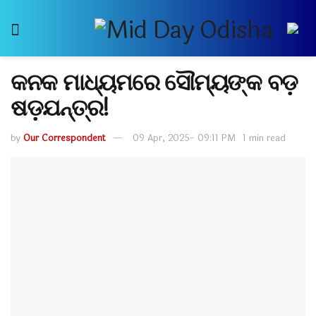
କନକ ମାଧ୍ୟମରେ ସୌମ୍ୟଙ୍କ ବଡ଼
ଷଡ଼ଯନ୍ତ୍ର!
by
Our Correspondent
09 Apr, 2025- 09:11 PM
1 min read