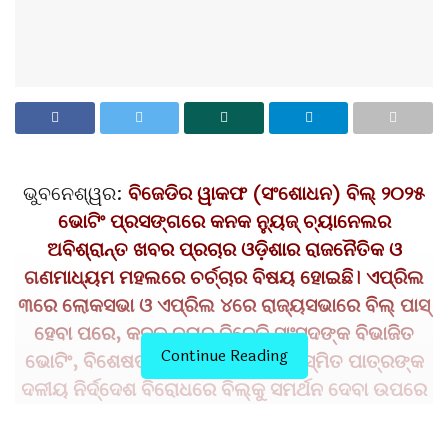
ଭୁବନେଶ୍ୱର:
ବିଜେଡିର ୱାକଫ (ସଂଶୋଧନ) ବିଲ୍ ୨୦୨୫
ଭୋଟିଂ ପ୍ରସଙ୍ଗରେ କନକ ନ୍ୟୁଜ୍ ଚ୍ୟାନେଲର
ଅବିଶ୍ରାନ୍ତ ଖବର ପ୍ରଚାର ଓଡ଼ିଶାର ରାଜନୈତିକ ଓ
ଗଣମାଧ୍ୟମ ମହଲରେ ଚର୍ଚ୍ଚାର ବିଷୟ ହୋଇଛି। ଏପ୍ରିଲ
୩ରେ ଲୋକସଭା ଓ ଏପ୍ରିଲ ୪ରେ ରାଜ୍ୟସଭାରେ ବିଲ୍ ପାସ୍
ହେବା ପରେ, କନକ ନ୍ୟୁଜ୍ ବିଜେଡି ସାଂସଦଙ୍କ ବିଭାଜିତ
Continue Reading
ଭୋଟିଂ, ବିଶେଷତଃ ରାଜ୍ୟସଭା ସାଂସଦ ସସ୍ମିତ ପାତ୍ରଙ୍କ
ଦଳୀୟ ନିର୍ଦ୍ଦେଶ ବିରୋଧରେ ବିଲ୍‌କୁ ସମର୍ଥନ ଦେବା ଉପରେ
ଜୋରଦାର ଫୋକସ କରିଛି। ଏହି ଅତ୍ୟଧିକ ପ୍ରଚାର ପଛରେ
କ’ଣ ରହିଛି? ଓଡ଼ିଶାର ଅନ୍ୟ ଗୁରୁତ୍ୱପୂର୍ଣ୍ଣ ସମସ୍ୟାଗୁଡ଼ିକୁ