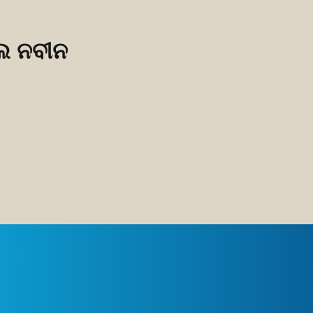
ଲେ ନବୀନ