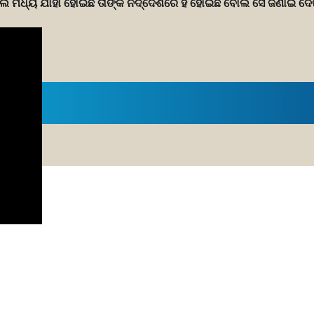
ଲେ ମଧ୍ୟ ଯାହା ହୋଇଛି ତାଙ୍କ ନିର୍ଦ୍ଦେଶରେ ହିଁ ହୋଇଛି ବୋଲି ସେ ଜଣାଇ ଦେ