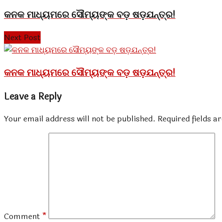
କନକ ମାଧ୍ୟମରେ ସୌମ୍ୟଙ୍କ ବଡ଼ ଷଡ଼ଯନ୍ତ୍ର!
Next Post
କନକ ମାଧ୍ୟମରେ ସୌମ୍ୟଙ୍କ ବଡ଼ ଷଡ଼ଯନ୍ତ୍ର!
Leave a Reply
Your email address will not be published.
Required fields 
Comment
*