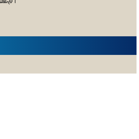
ଇଛନ୍ତି ।