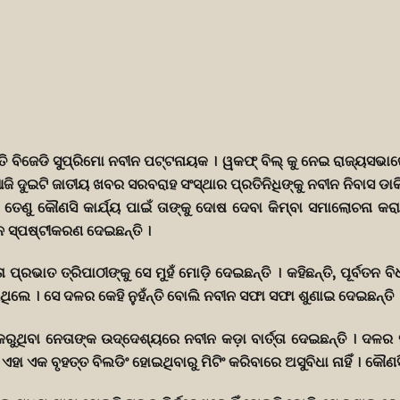
ତି ବିଜେଡି ସୁପ୍ରିମୋ ନବୀନ ପଟ୍ଟନାୟକ । ୱକଫ୍ ବିଲ୍ କୁ ନେଇ ରାଜ୍ୟସଭାର
ଆଜି ଦୁଇଟି ଜାତୀୟ ଖବର ସରବରାହ ସଂସ୍ଥାର ପ୍ରତିନିଧିଙ୍କୁ ନବୀନ ନିବାସ ଡାକ
ତେଣୁ କୌଣସି କାର୍ଯ୍ୟ ପାଇଁ ତାଙ୍କୁ ଦୋଷ ଦେବା କିମ୍ବା ସମାଲୋଚନା କରାଯ
ୀନ ସ୍ପଷ୍ଟୀକରଣ ଦେଇଛନ୍ତି ।
ଭାତ ତ୍ରିପାଠୀଙ୍କୁ ସେ ମୁହଁ ମୋଡ଼ି ଦେଇଛନ୍ତି । କହିଛନ୍ତି, ପୂର୍ବତନ ବିଧା
ିଲେ । ସେ ଦଳର କେହି ନୁହଁନ୍ତି ବୋଲି ନବୀନ ସଫା ସଫା ଶୁଣାଇ ଦେଇଛନ୍ତି 
ି କରୁଥିବା ନେତାଙ୍କ ଉଦ୍ଦେଶ୍ୟରେ ନବୀନ କଡ଼ା ବାର୍ତ୍ତା ଦେଇଛନ୍ତି । ଦଳ
ଏହା ଏକ ବୃହତ୍ତ ବିଲଡିଂ ହୋଇଥିବାରୁ ମିଟିଂ କରିବାରେ ଅସୁବିଧା ନାହିଁ । କୌଣସ