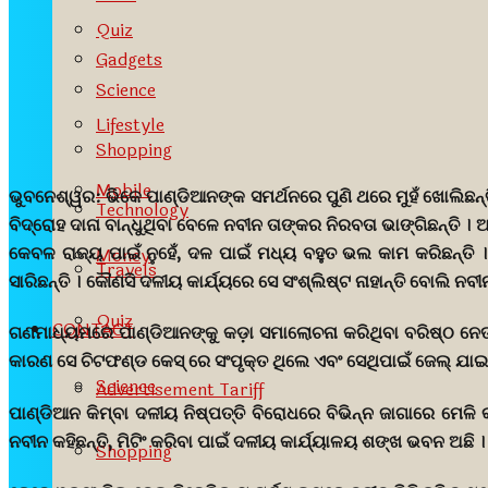
Quiz
Gadgets
Science
Lifestyle
Shopping
Mobile
ଭୁବନେଶ୍ୱର:
ଭିକେ ପାଣ୍ଡିଆନଙ୍କ ସମର୍ଥନରେ ପୁଣି ଥରେ ମୁହଁ ଖୋଲିଛନ୍
Technology
ବିଦ୍ରୋହ ଦାନା ବାନ୍ଧୁଥିବା ବେଳେ ନବୀନ ତାଙ୍କର ନିରବତା ଭାଙ୍ଗିଛନ୍ତି । 
କେବଳ ରାଜ୍ୟ ପାଇଁ ନୁହେଁ, ଦଳ ପାଇଁ ମଧ୍ୟ ବହୁତ ଭଲ କାମ କରିଛନ୍ତି । 
Money
Travels
ସାରିଛନ୍ତି । କୌଣସି ଦଳୀୟ କାର୍ଯ୍ୟରେ ସେ ସଂଶ୍ଲିଷ୍ଟ ନାହାନ୍ତି ବୋଲି ନବ
Quiz
CONTACT
ଗଣମାଧ୍ୟମରେ ପାଣ୍ଡିଆନଙ୍କୁ କଡ଼ା ସମାଲୋଚନା କରିଥିବା ବରିଷ୍ଠ ନେତା ପ୍ର
କାରଣ ସେ ଚିଟଫଣ୍ଡ କେସ୍ ରେ ସଂପୃକ୍ତ ଥିଲେ ଏବଂ ସେଥିପାଇଁ ଜେଲ୍ ଯାଇଥ
Science
Advertisement Tariff
ପାଣ୍ଡିଆନ କିମ୍ବା ଦଳୀୟ ନିଷ୍ପତ୍ତି ବିରୋଧରେ ବିଭିନ୍ନ ଜାଗାରେ ମେଳ
ନବୀନ କହିଛନ୍ତି, ମିଟିଂ କରିବା ପାଇଁ ଦଳୀୟ କାର୍ଯ୍ୟାଳୟ ଶଙ୍ଖ ଭବନ ଅଛି । 
Shopping