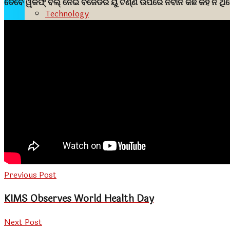
ତେବେ ୱକଫ୍ ବିଲ୍ ନେଇ ବିଜେଡିର ୟୁ ଟର୍ଣ୍ଣ ଉପରେ ନବୀନ କିଛି କହି ନ ଥି
Technology
Travels
CONTACT
Advertisement Tariff
Previous Post
KIMS Observes World Health Day
Next Post