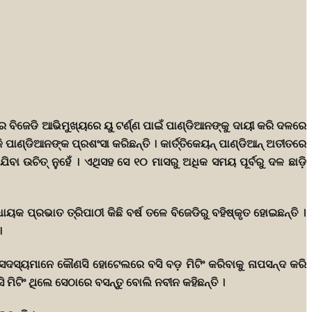
େ ବିଜେଡି ଆଭିମୁଖ୍ୟରେ ୟୁ ଟର୍ଣ୍ଣ ପାଇଁ ପାଣ୍ଡିଆନଙ୍କୁ ଦାୟୀ କରି ଦଳରେ
ି ପାଣ୍ଡିଆନଙ୍କ ପ୍ରଶଂସା କରିଛନ୍ତି । କାର୍ତ୍ତିକେୟନ୍ ପାଣ୍ଡିଆନ୍ ଅତୀତରେ
ିବା ଉଚିତ୍ ନୁହେଁ । ଏଥିସହ ସେ ୧୦ ମାସରୁ ଅଧିକ ସମୟ ପୂର୍ବରୁ ଦଳ ଛାଡ଼ି
ୟକ ପ୍ରଭାତ ତ୍ରିପାଠୀ କିଛି ବର୍ଷ ତଳେ ବିଜେଡିରୁ ବହିଷ୍କୃତ ହୋଇଛନ୍ତି ।
।
ର ସଦସ୍ୟମାନେ କୌଣସି ହୋଟେଲରେ ବସି ବଡ଼ ମିଟିଂ କରିବାକୁ ନାପସନ୍ଦ କରି
ି ମିଟିଂ ଥିଲେ ସେଠାରେ ବସନ୍ତୁ ବୋଲି ନବୀନ କହିଛନ୍ତି ।