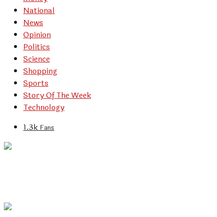
National
News
Opinion
Politics
Science
Shopping
Sports
Story Of The Week
Technology
1.3k
Fans