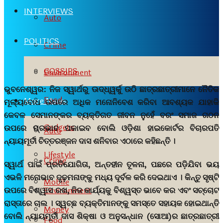
INTERVIEWS
Auto
POLITICS
Crime
GOSSIPS
Environment
ଭୁବନେଶ୍ୱର:
ନିଜ ସ୍ୱାର୍ଥରୁ ଊଦ୍ଧ୍ୱର୍କୁ ଉଠି ଛାତ୍ରଛାତ୍ରୀମାନେ ନୈତିକ
Food
More News
ମୂଲ୍ୟବୋଧ ଉପରେ ଅଧିକ ମନୋନିବେଶ କରିବା ଆବଶ୍ୟକ ଯାହାକି
କେବଳ ସେମାନଙ୍କର ବ୍ୟକ୍ତିଗତ ଜୀବନ ନୁହେଁ ବରଂ ସମାଜ ଗଠନ
Gadgets
ଉପରେ ପ୍ରଭାବ ପକାଇବ ବୋଲି ଓଡ଼ିଶା ହାଇକୋର୍ଟର ବିଚାରପତି
Auto
ନ୍ୟାୟମୂର୍ତୀ ଚିତ୍ତରଞ୍ଜନ ଦାସ ଶନିବାର ଏଠାରେ କହିଛନ୍ତି ।
Lifestyle
Crime
ସ୍ୱାର୍ଥ ପାଇଁ ପ୍ରତିଯୋଗିତା, ଅନ୍ତହୀନ ତୂଳନା, ପଛରେ ପଡ଼ିଯିବା ଭୟ
ଏଭଳି ମନୋଭାବ ଦୃଢ଼ମନାଙ୍କୁ ମଧ୍ୟ ଦୂର୍ବଳ କରି ଦେଇଥାଏ । କିନ୍ତୁ ସୃଷ୍ଟି
Mobile
Environment
ଉପରେ ବିଶ୍ୱାସ ରଖ, ନିଜ କାର୍ଯ୍ୟକୁ ବିଶ୍ୱସ୍ତ ଭାବେ କର ଏବଂ ସଚ୍ଚୋଟ
ରାସ୍ତାରେ ଚାଲ । ସ୍ୱଚ୍ଛ ବ୍ୟକ୍ତିମାନଙ୍କୁ ସମସ୍ତେ ସହାୟକ ହୋଇଥାନ୍ତି
Money
ବୋଲି ନ୍ୟାୟମୂର୍ତୀ ଦାସ ଶିକ୍ଷା ଓ ଅନୁସନ୍ଧାନ (ସୋଆ)ର ଛାତ୍ରଛାତ୍ରୀ
Food