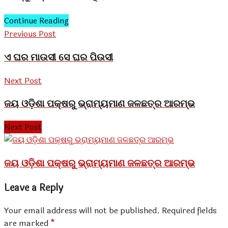
Continue Reading
Previous Post
ଏ ଘର ମାଉସୀ ସେ ଘର ପିଉସୀ
Next Post
ଜୟ ଓଡ଼ିଶା ପକ୍ଷରୁ ଭ୍ରାମ୍ୟମାଣ ଜଳଛତ୍ର ଆରମ୍ଭ
Next Post
ଜୟ ଓଡ଼ିଶା ପକ୍ଷରୁ ଭ୍ରାମ୍ୟମାଣ ଜଳଛତ୍ର ଆରମ୍ଭ
Leave a Reply
Your email address will not be published.
Required fields
are marked
*