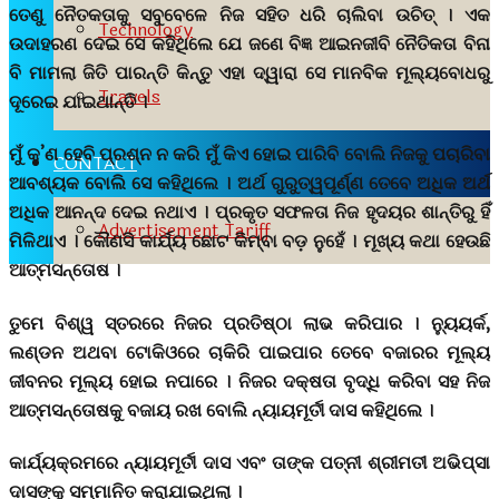
ତେଣୁ ନୈତକତାକୁ ସବୁବେଳେ ନିଜ ସହିତ ଧରି ଚାଲିବା ଉଚିତ୍ । ଏକ
Technology
ଉଦାହରଣ ଦେଇ ସେ କହିଥିଲେ ଯେ ଜଣେ ବିଜ୍ଞ ଆଇନଜୀବି ନୈତିକତା ବିନା
ବି ମାମଲା ଜିତି ପାରନ୍ତି କିନ୍ତୁ ଏହା ଦ୍ୱାରା ସେ ମାନବିକ ମୂଲ୍ୟବୋଧରୁ
Travels
ଦୂରେଇ ଯାଇଥାନ୍ତି ।
ମୁଁ କ’ଣ ହେବି ପ୍ରଶ୍ନ ନ କରି ମୁଁ କିଏ ହୋଇ ପାରିବି ବୋଲି ନିଜକୁ ପଚାରିବା
CONTACT
ଆବଶ୍ୟକ ବୋଲି ସେ କହିଥିଲେ । ଅର୍ଥ ଗୁରୁତ୍ୱପୂର୍ଣ୍ଣ ତେବେ ଅଧିକ ଅର୍ଥ
ଅଧିକ ଆନନ୍ଦ ଦେଇ ନଥାଏ । ପ୍ରକୃତ ସଫଳତା ନିଜ ହୃଦୟର ଶାନ୍ତିରୁ ହିଁ
Advertisement Tariff
ମିଳିଥାଏ । କୌଣସି କାର୍ଯ୍ୟ ଛୋଟ କିମ୍ବା ବଡ଼ ନୁହେଁ । ମୂଖ୍ୟ କଥା ହେଉଛି
ଆତ୍ମସନ୍ତୋଷ ।
ତୁମେ ବିଶ୍ୱ ସ୍ତରରେ ନିଜର ପ୍ରତିଷ୍ଠା ଲାଭ କରିପାର । ନ୍ୟୁୟର୍କ,
ଲଣ୍ଡନ ଅଥବା ଟୋକିଓରେ ଚାକିରି ପାଇପାର ତେବେ ବଜାରର ମୂଲ୍ୟ
ଜୀବନର ମୂଲ୍ୟ ହୋଇ ନପାରେ । ନିଜର ଦକ୍ଷତା ବୃଦ୍ଧି କରିବା ସହ ନିଜ
ଆତ୍ମସନ୍ତୋଷକୁ ବଜାୟ ରଖ ବୋଲି ନ୍ୟାୟମୂର୍ତୀ ଦାସ କହିଥିଲେ ।
କାର୍ଯ୍ୟକ୍ରମରେ ନ୍ୟାୟମୂର୍ତୀ ଦାସ ଏବଂ ତାଙ୍କ ପତ୍ନୀ ଶ୍ରୀମତୀ ଅଭିପ୍ସା
ଦାସଙ୍କୁ ସମ୍ମାନିତ କରାଯାଇଥିଲା ।