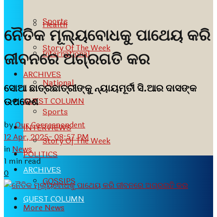
Sports
Health
ନୈତିକ ମୂଲ୍ୟବୋଧକୁ ପାଥେୟ କରି
Story Of The Week
International
ଜୀବନରେ ଅଗ୍ରଗତି କର
ARCHIVES
National
ସୋଆ ଛାତ୍ରଛାତ୍ରୀଙ୍କୁ ନ୍ୟାୟମୂର୍ତୀ ସି.ଆର ଦାସଙ୍କ
ଉପଦେଶ
GUEST COLUMN
Sports
by
Our Correspondent
INTERVIEWS
12 Apr, 2025- 08:57 PM
Story Of The Week
in
News
POLITICS
1 min read
ARCHIVES
0
GOSSIPS
GUEST COLUMN
More News