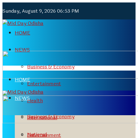
Sunday, August 9, 2026 06:53 PM
HOME
NEWS
Business & Economy
HOME
Entertainment
NEWS
Health
Business & Economy
International
National
Entertainment