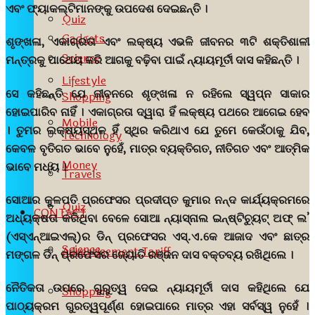
ଏବଂ ଫ୍ୟାକଲ୍ଟିମାନଙ୍କୁ ଉପଦେଶ ଦେଇଛନ୍ତି ।
Quiz
Gadgets
ଶୃଙ୍ଖଳା, ଏକାଗ୍ରତା ଏବଂ ଲକ୍ଷ୍ୟ ଏଭଳି ଜୀବନର ୩ଟି ଶକ୍ତିଶାଳୀ
Science
ମନ୍ତ୍ରକୁ ପାଥେୟ କରି ଆଗକୁ ବଢ଼ିବା ପାଇଁ ନ୍ୟାୟମୂର୍ତୀ ଦାସ କହିଛନ୍ତି ।
Lifestyle
ସେ କହିଛନ୍ତି ଯେ ଜୀବନରେ ଶୃଙ୍ଖଳା ନ ରହିଲେ ସ୍ୱପ୍ନ ସାକାର
Shopping
ହୋଇପାରିବ ନାହିଁ । ଏକାଗ୍ରତା ଦ୍ୱାରା ହିଁ ଲକ୍ଷ୍ୟ ପଥରେ ଆଗେଇ ହେବ
Mobile
। ତୁମର ଲକ୍ଷ୍ୟସ୍ଥଳ ହିଁ ସ୍ଥିର କରିଥାଏ ଯେ ତୁମେ କେଉଁଠାକୁ ଯିବ,
Technology
କେବଳ ବୃତିଗତ ଭାବେ ନୁହେଁ, ମାତ୍ର ବ୍ୟକ୍ତିଗତ, ନୀତିଗତ ଏବଂ ଆତ୍ମିକ
Money
ଭାବେ ମଧ୍ୟ ।
Travels
ସୋଆର କୁଳପତି ପ୍ରଫେସର ପ୍ରଦୀପ୍ତ କୁମାର ନନ୍ଦ କାର୍ଯ୍ୟକ୍ରମରେ
Quiz
CONTACT
ଅଧ୍ୟକ୍ଷତା କରିଥିବା ବେଳେ ସୋଆ ନ୍ୟାସ୍ନାଲ ଇନ୍ଷ୍ଟିଚ୍ୟୁଟ୍ ଅଫ୍ ଲ’
(ଏସ୍ଏନ୍ଆଇଏଲ୍)ର ଡିନ୍ ପ୍ରଫେସର ଏସ୍.ଏ.କେ ଆଜାଦ ଏବଂ ଛାତ୍ର
Science
Advertisement Tariff
ମଙ୍ଗଳ ଡିନ୍ ପ୍ରଫେସର ଜ୍ୟୋତି ରଞ୍ଜନ ଦାସ ବକ୍ତବ୍ୟ ରଖିଥିଲେ ।
ନୈତିକତା ଉପରେ ଗୁରୁତ୍ୱ ଦେଇ ନ୍ୟାୟମୂର୍ତୀ ଦାସ କହିଥିଲେ ଯେ
Shopping
ପାଠ୍ୟକ୍ରମ ଗୁରତ୍ୱପୂର୍ଣ୍ଣ ହୋଇପାରେ ମାତ୍ର ଏହା ସର୍ବସ୍ୱ ନୁହେଁ ।