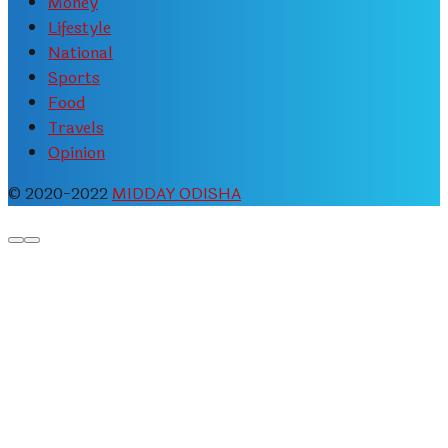
Money
Lifestyle
National
Sports
Food
Travels
Opinion
© 2020-2022
MIDDAY ODISHA