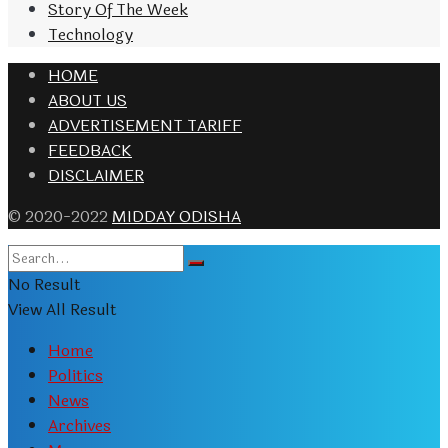
Story Of The Week
Technology
HOME
ABOUT US
ADVERTISEMENT TARIFF
FEEDBACK
DISCLAIMER
© 2020-2022
MIDDAY ODISHA
No Result
View All Result
Home
Politics
News
Archives