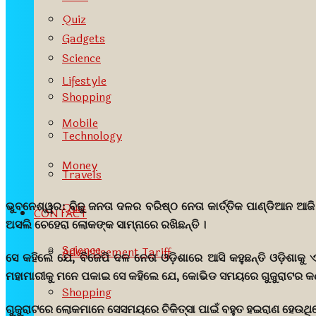
Quiz
Gadgets
Science
Lifestyle
Shopping
Mobile
Technology
Money
Travels
ଭୁବନେଶ୍ୱର:
ବିଜୁ ଜନତା ଦଳର ବରିଷ୍ଠ ନେତା କାର୍ତ୍ତିକ ପାଣ୍ଡିଆନ ଆଜି
Quiz
CONTACT
ଅସଲି ଚେହେରା ଲୋକଙ୍କ ସାମ୍ନାରେ ରଖିଛନ୍ତି ।
Science
Advertisement Tariff
ସେ କହିଲେ ଯେ, ବିଜେପି ଦଳ ନେତା ଓଡ଼ିଶାରେ ଆସି କହୁଛନ୍ତି ଓଡ଼ିଶାକ
ମହାମାରୀକୁ ମନେ ପକାଇ ସେ କହିଲେ ଯେ, କୋଭିଡ ସମୟରେ ଗୁଜୁରାଟର କଣ ସ୍ଥିତ
Shopping
ଗୁଜୁରାଟରେ ଲୋକମାନେ ସେସମୟରେ ଚିକିତ୍ସା ପାଇଁ ବହୁତ ହଇରାଣ ହେଉଥିଲ