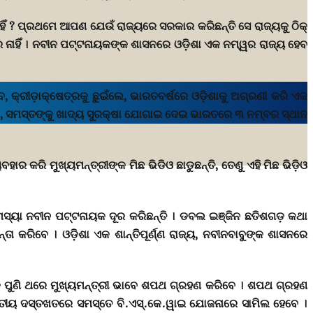
ହିଁ ? ପ୍ରଥମେ ଆପଣ ଯେଉଁ ରାଜ୍ୟରେ ସରକାର କରିଛନ୍ତି ସେ ରାଜ୍ୟକୁ ଠିକ୍
ର ନାହିଁ । ନବୀନ ପଟ୍ଟନାୟକଙ୍କ ଶାସନରେ ଓଡ଼ିଶା ଏକ ନମ୍ୱର ରାଜ୍ୟ ହେବ
, କ୍ରୀଡ଼ାକ୍ଷେତ୍ରକୁ ଛୁଇଁଲେ, ଭାରତବର୍ଷରେ ଓଡ଼ିଶାକୁ ଅଗ୍ରଣୀ କରି ଏକ
ଁଲେ, ସମସ୍ତଙ୍କୁ ଖାଦ୍ୟ ସୁରକ୍ଷା ଯୋଗାଇ ଦେଇ ଭାରତରେ ୩ ନମ୍ବର ସ୍ଥାନ
ାର କରି ମୁଖ୍ୟମନ୍ତ୍ରୀଙ୍କ ମିଛ ଭିଡିଓ ଛାଡୁଛନ୍ତି, ତେଣୁ ଏହି ମିଛ ଭିଡ଼ିଓ
ସମସ୍ୟା ନବୀନ ପଟ୍ଟନାୟକ ଦୂର କରିଛନ୍ତି । ଡବଲ ଇଞ୍ଜିନ ଛତିଶଗଡ଼ କଥା
୍ତା କରିବେ । ଓଡ଼ିଶା ଏକ ଶାନ୍ତିପୂର୍ଣ୍ଣ ରାଜ୍ୟ, ନବୀନବାବୁଙ୍କ ଶାସନରେ
ୟକ ପୁଣି ଥରେ ମୁଖ୍ୟମନ୍ତ୍ରୀ ଭାବେ ଶପଥ ଗ୍ରହଣ କରିବେ । ଶପଥ ଗ୍ରହଣ
୍ୱିତୀୟ ଦସ୍ତଖତରେ ସମସ୍ତେ ବି.ଏସ୍‍.କେ.ୱାଇ ଯୋଜନାରେ ସାମିଲ ହେବେ ।