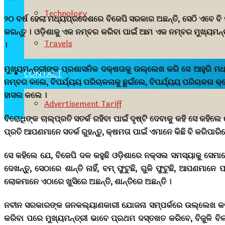
Technology
୨୦ ବର୍ଷ ହେଲା ମଧ୍ୟପ୍ରଦେଶରେ ବିଜେପି ସରକାର ଅଛନ୍ତି, ସେଠି ଏବେ ବି 
କରନ୍ତୁ । ଓଡ଼ିଶାକୁ ଏକ ନମ୍ବର କରିବା ପାଇଁ ଆମ ଏକ ନମ୍ବର ମୁଖ୍ୟମନ୍
Travels
।
ମୁଖ୍ୟମନ୍ତ୍ରୀଙ୍କ ପ୍ରଶାସନିକ ଦକ୍ଷତାକୁ ଉଲ୍ଲେଖ କରି ସେ ଆହୁରି ମଧ୍ୟ
CONTACT
ନମ୍ବର କଲେ, ବିପର୍ଯ୍ୟୟ ପରିଚାଳନାକୁ ଛୁଇଁଲେ, ବିପର୍ଯ୍ୟୟ ପରିଚାଳନା 
ହାସଲ କଲେ ।
Advertisement Tariff
ବିରୋଧିଙ୍କ ଚାଲ୍‍ପ୍ରତି ସତର୍କ ରହିବା ପାଇଁ ଦୃଷ୍ଟି ଦେବାକୁ କହି ସେ କହ
ପ୍ରତି ଆପଣମାନେ ସତର୍କ ରୁହନ୍ତୁ, କ୍ଷମତା ପାଇଁ ଏମାନେ କିଛି ବି କରିପାରି
ସେ କହିଲେ ଯେ, ବିଜେପି ଦଳ କହୁଛି ଓଡ଼ିଶାରେ ନକ୍ସଲ ସମସ୍ୟାକୁ ସେମା
ଦେଖନ୍ତୁ, ସେଠାରେ ଶାନ୍ତି ନାହିଁ, ବମ୍‌ ଫୁଟୁଛି, ଗୁଳି ଫୁଟୁଛି, ଆପଣମ
ଲୋକମାନେ ଏଠାରେ ଖୁସିରେ ଅଛନ୍ତି, ଶାନ୍ତିରେ ଅଛନ୍ତି ।
ନବୀନ ସରକାରଙ୍କ ଜନକଲ୍ୟାଣକାରୀ ଯୋଜନା ସମ୍ପର୍କରେ ଉଲ୍ଲେଖ କରି ସ
କରିବା ପରେ ମୁଖ୍ୟମନ୍ତ୍ରୀ ଭାବେ ପ୍ରଥମ ଦସ୍ତଖତ କରିବେ, ବିଜୁଳି ବିଲ