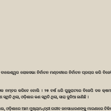
 ବାଲେଶ୍ୱର ଲୋକସଭା ନିର୍ବାଚନ ମଣ୍ଡଳୀରେ ନିର୍ବାଚନ ପ୍ରଚାର କରି ବିଜେପି
ୁ ଏକ ନମ୍ବର କରିବେ ବୋଲି । ୨୫ ବର୍ଷ ଧରି ଗୁଜୁରାଟରେ ବିଜେପି ଦଳ କ୍ଷ
ି ଥିଲା, ଓଡ଼ିଶାର କଣ ସ୍ଥିତି ଥିଲା, ସାରା ଦୁନିଆ ଜାଣିଛି ।
େ, ଓଡ଼ିଶାରେ ଆମ ମୁଖ୍ୟମନ୍ତ୍ରୀ ଗରୀବ ଜନସାଧାରଣଙ୍କୁ ମାଗଣାରେ ଚିକିତ