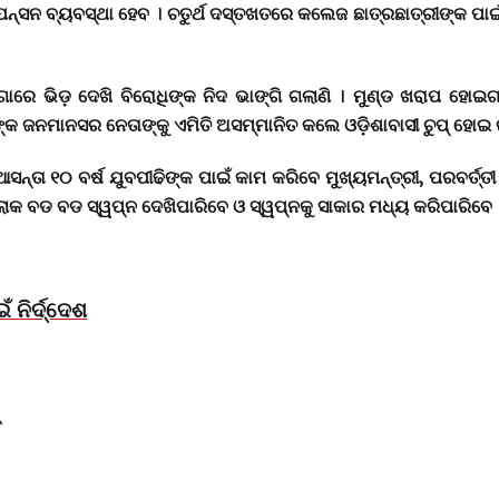
୍‍ସନ ବ୍ୟବସ୍ଥା ହେବ । ଚତୁର୍ଥ ଦସ୍ତଖତରେ କଲେଜ ଛାତ୍ରଛାତ୍ରୀଙ୍କ ପାଇଁ ନ
େ ଭିଡ଼ ଦେଖି ବିରୋଧିଙ୍କ ନିଦ ଭାଙ୍ଗି ଗଲାଣି । ମୁଣ୍ଡ ଖରାପ ହୋଇଗଲା
ାସୀଙ୍କ ଜନମାନସର ନେତାଙ୍କୁ ଏମିତି ଅସମ୍ମାନିତ କଲେ ଓଡ଼ିଶାବାସୀ ଚୁପ୍‌ ହ
ସନ୍ତା ୧୦ ବର୍ଷ ଯୁବପୀଢିଙ୍କ ପାଇଁ କାମ କରିବେ ମୁଖ୍ୟମନ୍ତ୍ରୀ, ପରବର୍ତ୍ତ
 ଲୋକ ବଡ ବଡ ସ୍ୱପ୍ନ ଦେଖିପାରିବେ ଓ ସ୍ୱପ୍ନକୁ ସାକାର ମଧ୍ୟ କରିପାରିବେ 
 ନିର୍ଦ୍ଦେଶ