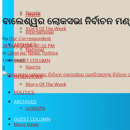
Sports
Health
ବାଲେଶ୍ୱର ଲୋକସଭା ନିର୍ବାଚନ ମଣ୍
Story Of The Week
International
by
Our Correspondent
ARCHIVES
28 May, 2024- 10:53 PM
National
in
Lifestyle
,
News
,
Politics
1 min read
GUEST COLUMN
Sports
0
INTERVIEWS
Story Of The Week
POLITICS
ARCHIVES
GOSSIPS
GUEST COLUMN
More News