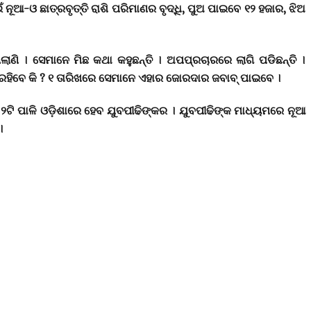
ୂଆ-ଓ ଛାତ୍ରବୃତ୍ତି ରାଶି ପରିମାଣର ବୃଦ୍ଧି, ପୁଅ ପାଇବେ ୧୨ ହଜାର, ଝିଅ
ଣି । ସେମାନେ ମିଛ କଥା କହୁଛନ୍ତି । ଅପପ୍ରଚାରରେ ଲାଗି ପଡିଛନ୍ତି ।
ୋଇ ରହିବେ କି ? ୧ ତାରିଖରେ ସେମାନେ ଏହାର ଜୋରଦାର ଜବାବ୍ ପାଇବେ ।
ୀ ୨ଟି ପାଳି ଓଡ଼ିଶାରେ ହେବ ଯୁବପୀଢିଙ୍କର । ଯୁବପୀଢିଙ୍କ ମାଧ୍ୟମରେ ନୂଆ
।