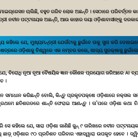
ମାଇଗ୍ରେସନ ଚାଲିଛି, ବହୁତ ଗରିବ ଲୋକ ଅଛନ୍ତି । ସେଠାରେ ପରିବର୍ତ୍ତନ କା
ତ୍ରୀ ନବୀନ ପଟ୍ଟନାୟକ ଅଛନ୍ତି, ଆଉ କାହାର ଦୟା ଓଡ଼ିଶାବାସୀଙ୍କୁ ଦରକା
 କହିଲେ ଯେ, ମୁଖ୍ୟମନ୍ତ୍ରୀ ଯେଉଁଟାକୁ ଛୁଇଁବେ ତାକୁ ସୁନା କରି ଦେଖାଇବେ
କ୍ଷେତ୍ରରେ ଓଡ଼ିଶାକୁ ବିଶ୍ୱରେ ଏକ ନମ୍ବର କଲେ, ଖାଦ୍ୟ ସୁରକ୍ଷାକୁ ଛୁଇ
ିଲେ ଯେ, ବିରୋଧି ନୂଆ ନୂଆ ବୈଷୟିକ ଜ୍ଞାନ କୌଶଳ ପ୍ରୟୋଗ ଜରିଆରେ AI ବ୍ୟବହ
ବେ ।
ନେ ସମାଧାନ କରିଛନ୍ତି ବୋଲି, କିନ୍ତୁ ପ୍ରକୃତପକ୍ଷେ ଓଡ଼ିଶାରେ ନକ୍ସଲ 
ାନେ ପ୍ରଥମେ ଛତିଶଗଡରେ ଶାନ୍ତି ଫେରାଇ ଆଣନ୍ତୁ । ତା’ପରେ ଓଡ଼ିଶା କଥା ଚିନ
େ କହିଲେ ଯେ, ସାରା ଓଡ଼ିଶା ଜାଣିଛି ଜୁନ୍‌ ୯ ତାରିଖରେ ନବୀନ ପଟ୍ଟନା
୍‍ ଛାଡ଼୍‍ ଓଡ଼ିଶାର ୯୦ ପ୍ରତିଶତ ପରିବାର ଏହାଦ୍ୱାରା ଉପକୃତ ହେବେ । ଦ