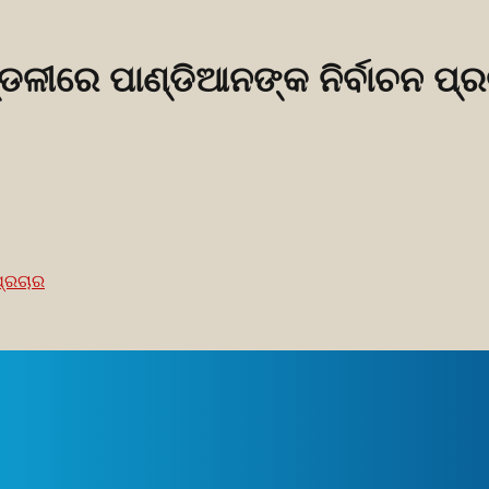
ଡଳୀରେ ପାଣ୍ଡିଆନଙ୍କ ନିର୍ବାଚନ ପ୍