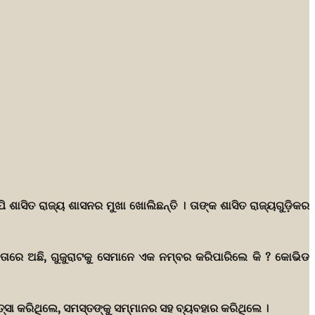
 ଶାସିତ ରାଜ୍ୟ ଶାସନର ମୁଖା ଖୋଲିଛନ୍ତି । ତାଙ୍କ ଶାସିତ ରାଜ୍ୟଗୁଡ଼ିକର
ମତାରେ ଅଛି, ଗୁଜୁରାଟକୁ ସେମାନେ ଏକ ନମ୍ବର କରିପାରିଲେ କି ? କୋଭିଡ
୍ସା କରିଥିଲେ, ସମସ୍ତଙ୍କୁ ସମ୍ମାନର ସହ ବ୍ୟବହାର କରିଥିଲେ ।