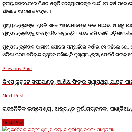
ତୃତୀୟ ଦସ୍ତଖତରେ ମିଶନ ଶକ୍ତି ସଦସ୍ୟାମାନଙ୍କ ପାଇଁ ୬୦ ବର୍ଷ ପରେ ପେନ
ପାଇବେ ୧୪ ହଜାର ଟଙ୍କା ।
ମୁଖ୍ୟମନ୍ତ୍ରୀଙ୍କ ପ୍ରତି ଏତେ ଆପଣମାନଙ୍କ ଭଲ ପାଇବା ଓ ସବୁ ଯାଗାର
ମୁଖ୍ୟମନ୍ତ୍ରୀଙ୍କୁ ଅସମ୍ମାନିତ କରୁଛନ୍ତି । ସାଢେ ଚାରି କୋଟି ଓଡ଼ିଶାବ
ମୁଖ୍ୟମନ୍ତ୍ରୀଙ୍କ ଆଗାମୀ ଯୋଜନା ସମ୍ପର୍କରେ ଦର୍ଶାଇ ସେ କହିଲେ ଯେ, ଆ
ଓଡ଼ିଶା ଗଠନ କରିବାର ସ୍ୱପ୍ନ ରଖିଛନ୍ତି ମୁଖ୍ୟମନ୍ତ୍ରୀ, ଯେଉଁଠି ଗରୀବ
Previous Post
ଡିଏସ୍ କୁଟ୍ଟେ ସସପେଣ୍ଡ୍, ଆଶିଷ ସିଂଙ୍କ ସ୍ୱାସ୍ଥ୍ୟ ଯାଞ୍ଚ ପାଇଁ
Next Post
ରାଜନୈତିକ ଉଦ୍ଦେଶ୍ୟ, ଅତ୍ୟନ୍ତ ଦୁର୍ଭାଗ୍ୟଜନକ: ପାଣ୍ଡିଆନ୍
Next Post