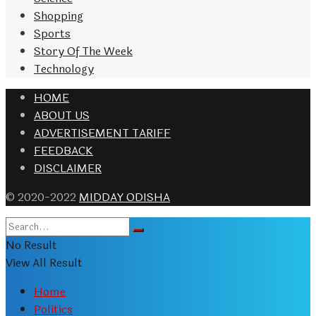
Shopping
Sports
Story Of The Week
Technology
HOME
ABOUT US
ADVERTISEMENT TARIFF
FEEDBACK
DISCLAIMER
© 2020-2022
MIDDAY ODISHA
No Result
View All Result
Home
Politics