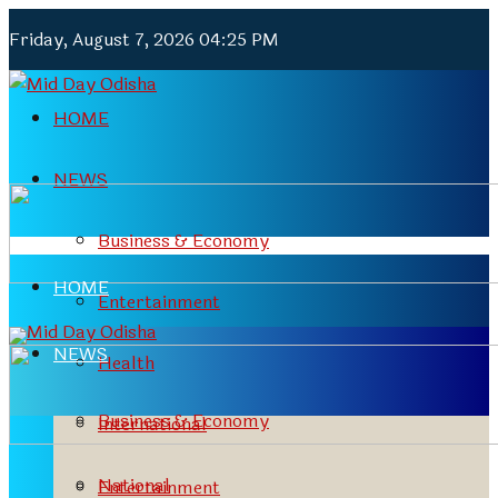
Friday, August 7, 2026 04:25 PM
HOME
NEWS
Business & Economy
HOME
Entertainment
NEWS
Health
Business & Economy
International
National
Entertainment