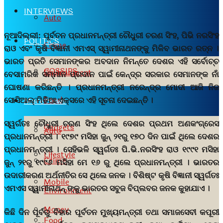
INTERVIEWS
Auto
ନୂଆଦିଲ୍ଲୀ:
ପୂର୍ବତନ ପ୍ରଧାନମନ୍ତ୍ରୀ ଚୌଧୁରୀ ଚରଣ ସିଂହ, ପିଭି ନରସିଂହ
POLITICS
Crime
ରାଓ ଏବଂ କୃଷି ବିଜ୍ଞାନୀ ଏମଏସ୍ ସ୍ୱାମୀନାଥନଙ୍କୁ ମିଳିବ ଭାରତ ରତ୍ନ ।
ଭାରତ ପ୍ରତି ସେମାନଙ୍କର ଅବଦାନ ନିମନ୍ତେ ଦେଶର ଏହି ସର୍ବୋଚ୍ଚ
GOSSIPS
Environment
ବେସାମରିକ ସମ୍ମାନ ପ୍ରଦାନ ପାଇଁ କେନ୍ଦ୍ର ସରକାର ସେମାନଙ୍କ ନାଁ
ଘୋଷଣା କରିଛନ୍ତି । ପ୍ରଧାନମନ୍ତ୍ରୀ ନରେନ୍ଦ୍ର ମୋଦୀ ଆଜି ନିଜ
Food
ସୋସିଆଲ୍ ମିଡିଆ ଏକ୍ସରେ ଏହି ସୂଚନା ଦେଇଛନ୍ତି ।
More News
ସ୍ୱର୍ଗତଃ ଚୌଧୁରୀ ଚରଣ ସିଂହ ଥିଲେ ଦେଶର ପ୍ରଥମ ଅଣକଂଗ୍ରେସ
Gadgets
Auto
ପ୍ରଧାନମନ୍ତ୍ରୀ । ୧୯୭୯ ମସିହା ଜୁନ୍ ୨୧ରୁ ୧୭୦ ଦିନ ପାଇଁ ଥିଲେ ଦେଶର
ପ୍ରଧାନମନ୍ତ୍ରୀ । ସେହିଭଳି ସ୍ୱର୍ଗତଃ ପି.ଭି.ନରସିଂହ ରାଓ ୧୯୯୧ ମସିହା
Lifestyle
Crime
ଜୁନ୍ ୨୧ରୁ ୧୯୯୬ ମସିହା ମେ ୧୬ ରୁ ଥିଲେ ପ୍ରଧାନମନ୍ତ୍ରୀ । ଭାରତର
ଉଦାରୀକରଣ ଅର୍ଥନୀତିର ସେ ଥିଲେ ଜନକ । ବିଶିଷ୍ଟ କୃଷି ବିଜ୍ଞାନୀ ସ୍ୱର୍ଗତଃ
Mobile
ଏମଏସ ସ୍ୱାମୀନାଥନ୍ ଙ୍କୁ ଭାରତର ସବୁଜ ବିପ୍ଲବର ଜନକ କୁହାଯାଏ ।
Environment
Money
କିଛି ଦିନ ପୂର୍ବରୁ ବିହାର ପୂର୍ବତନ ମୁଖ୍ୟମନ୍ତ୍ରୀ ତଥା ସମାଜସେବୀ କପୂରୀ
Food