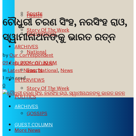
Sports
Health
ଚୌଧୁରୀ ଚରଣ ସିଂହ, ନରସିଂହ ରାଓ,
Story Of The Week
International
ସ୍ୱାମୀନାଥନଙ୍କୁ ଭାରତ ରତ୍ନ
ARCHIVES
National
by
Our Correspondent
09 Feb, 2024- 07:32 PM
GUEST COLUMN
Sports
in
Latest News
,
National
,
News
1 min read
INTERVIEWS
0
Story Of The Week
POLITICS
ARCHIVES
GOSSIPS
GUEST COLUMN
More News