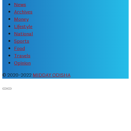
News
Archives
Money
Lifestyle
National
Sports
Food
Travels
Opinion
© 2020-2022
MIDDAY ODISHA