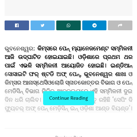
ଭୁବନେଶ୍ୱର
:
କିମ୍‍ସରେ ପେନ୍‍ ମ୍ୟାନେଜମେଣ୍ଟ ସମ୍ମିଳନୀ
ଆଜି ଉଦ୍‍ଘାଟିତ ହୋଇଯାଇଛି। ଓଡ଼ିଶାରେ ପ୍ରଥମ ଥର
ପାଇଁ ଏଭଳି ସମ୍ମିଳନୀ ଆୟୋଜିତ ହୋଇଛି। ଇଣ୍ଡିଆନ୍‍
ସୋସାଇଟି ଫର୍‍ ଷ୍ଟଡି ଅଫ୍‍ ପେନ୍‍
,
ଭୁବନେଶ୍ୱର ଶାଖା ଓ
କିମ୍‍ସର ଆନାସ୍ଥେସିଓଲୋଜି ସ୍ନାତକୋତ୍ତର ବିଭାଗ ଓ ପେନ୍‍
ମେଡିସିନ୍‍ ବିଭାଗ ମିଳିତ ଆନୁକୂଲ୍ୟରେ ଏହି ସମ୍ମିଳନୀ ଦୁଇ
Continue Reading
ଦିନ ଧରି ଚାଲିବ। ସମ୍ମିଳନୀର ବିଷୟବସ୍ତୁ ରହିଛି ‘ସେପିଂ ଦି
ଫ୍ୟୁଚର୍‍ ଅଫ୍‍ ପେନ୍‍ ମେଡ଼ିସିନ୍‍ ଇନ୍‍ ଓଡ଼ିଶା ଆଣ୍ଡ ବିୟଣ୍ଡ’।
ଏହି ସମ୍ମିଳନୀ ଜରିଆରେ ପେନ୍‍ ମ୍ୟାନେଜମେଣ୍ଟ
ବିଶେଷଜ୍ଞଙ୍କ ମଧ୍ୟରେ ସର୍ଜନାତ୍ମକ ଜ୍ଞାନ ଓ ସୂଚନାର
ବିନିମୟ ହେବ।