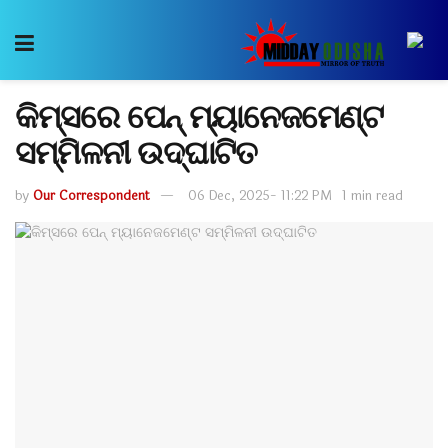
କିମ୍‍ସରେ ପେନ୍‍ ମ୍ୟାନେଜମେଣ୍ଟ
ସମ୍ମିଳନୀ ଉଦ୍‍ଘାଟିତ
by
Our Correspondent
06 Dec, 2025- 11:22 PM
1 min read