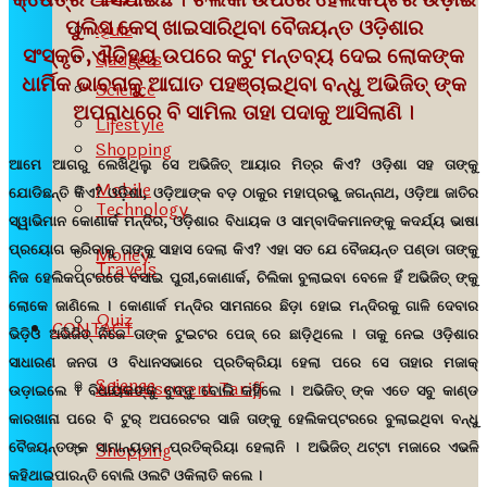
ପୁଲିସ କେସ୍ ଖାଇସାରିଥିବା ବୈଜୟନ୍ତ ଓଡ଼ିଶାର
Quiz
ସଂସ୍କୃତି,ଐତିହ୍ୟ ଉପରେ କଟୁ ମନ୍ତବ୍ୟ ଦେଇ ଲୋକଙ୍କ
Gadgets
ଧାର୍ମିକ ଭାବନାକୁ ଆଘାତ ପହଞ୍ଚାଇଥିବା ବନ୍ଧୁ ଅଭିଜିତ୍ ଙ୍କ
Science
ଅପରାଧରେ ବି ସାମିଲ ତାହା ପଦାକୁ ଆସିଲାଣି ।
Lifestyle
Shopping
ଆମେ ଆଗରୁ ଲେଖିଥିଲୁ ସେ ଅଭିଜିତ୍ ଆୟାର ମିତ୍ର କିଏ? ଓଡ଼ିଶା ସହ ତାଙ୍କୁ
Mobile
ଯୋଡିଛନ୍ତି କିଏ? ଓଡ଼ିଶା, ଓଡ଼ିଆଙ୍କ ବଡ଼ ଠାକୁର ମହାପ୍ରଭୁ ଜଗନ୍ନାଥ, ଓଡ଼ିଆ ଜାତିର
Technology
ସ୍ୱାଭିମାନ କୋଣାର୍କ ମନ୍ଦିର, ଓଡ଼ିଶାର ବିଧାୟକ ଓ ସାମ୍ବାଦିକମାନଙ୍କୁ କଦର୍ଯ୍ୟ ଭାଷା
ପ୍ରୟୋଗ କରିବାକୁ ତାଙ୍କୁ ସାହାସ ଦେଲା କିଏ? ଏହା ସତ ଯେ ବୈଜୟନ୍ତ ପଣ୍ଡା ତାଙ୍କୁ
Money
Travels
ନିଜ ହେଲିକପ୍ଟରରେ ବସାଇ ପୁରୀ,କୋଣାର୍କ, ଚିଲିକା ବୁଲାଇବା ବେଳେ ହିଁ ଅଭିଜିତ୍ ଙ୍କୁ
ଲୋକେ ଜାଣିଲେ । କୋଣାର୍କ ମନ୍ଦିର ସାମନାରେ ଛିଡ଼ା ହୋଇ ମନ୍ଦିରକୁ ଗାଳି ଦେବାର
Quiz
CONTACT
ଭିଡ଼ିଓ ଅଭିଜିତ୍ ନିଜେ ତାଙ୍କ ଟୁଇଟର ପେଜ୍ ରେ ଛାଡ଼ିଥିଲେ । ତାକୁ ନେଇ ଓଡ଼ିଶାର
ସାଧାରଣ ଜନତା ଓ ବିଧାନସଭାରେ ପ୍ରତିକ୍ରିୟା ହେଲା ପରେ ସେ ତାହାର ମଜାକ୍
Science
Advertisement Tariff
ଉଡ଼ାଇଲେ । ବିଧାୟକଙ୍କୁ ବୁଦ୍ଦୁ ବୋଲି କହିଲେ । ଅଭିଜିତ୍ ଙ୍କ ଏତେ ସବୁ କାଣ୍ଡ
କାରଖାନା ପରେ ବି ଟୁର୍ ଅପରେଟର ସାଜି ତାଙ୍କୁ ହେଲିକପ୍ଟରରେ ବୁଲାଇଥିବା ବନ୍ଧୁ
ବୈଜୟନ୍ତଙ୍କ ସାମାନ୍ୟତମ ପ୍ରତିକ୍ରିୟା ହେଲାନି । ଅଭିଜିତ୍ ଥଟ୍ଟା ମଜାରେ ଏଭଳି
Shopping
କହିଥାଇପାରନ୍ତି ବୋଲି ଓଲଟି ଓକିଲାତି କଲେ ।