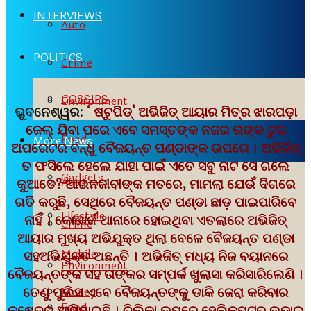
INTERVIEWS
Auto
POLITICS
Crime
GOSSIPS
Environment
ଭୁବନେଶ୍ୱର:
‘ ଷ୍ଟୁପିଡ୍’ ଅଭିଜିତ୍ ଆୟାର ମିତ୍ର ଝାରପଡ଼ା
ଜେଲ୍ ଯିବା ପରେ ଏବେ ସମସ୍ତଙ୍କ ନଜର ତାଙ୍କ ଟୁର
Food
More News
ଅପରେଟର ବନ୍ଧୁ ବୈଜୟନ୍ତ ପଣ୍ଡାଙ୍କ ଉପରେ । ଅଭିଜିତ୍
ତ ଫସିଲେ ହେଲେ ଯାହା ପାଇଁ ଏତେ ସବୁ ନାଟ ସେ ଗଲେ
Gadgets
Auto
କୁଆଡେ? ଆଇନଜୀବୀଙ୍କ ମତରେ, ମାମଲା ଯେଉଁ ଦିଗରେ
ଗତି କରୁଛି, ସେଥିରେ ବୈଜୟନ୍ତ ପଣ୍ଡା ଛାଡ଼ ପାଇପାରିବେ
Lifestyle
ନାହିଁ । କୋଣାର୍କ ଥାନାରେ ହୋଇଥିବା ଏତଲାରେ ଅଭିଜିତ୍
Crime
ଆୟାର ମୁଖ୍ୟ ଅଭିଯୁକ୍ତ ଥିଲା ବେଳେ ବୈଜୟନ୍ତ ପଣ୍ଡା
Mobile
ସହଅଭିଯୁକ୍ତ ଅଛନ୍ତି । ଅଭିଜିତ୍ ମଧ୍ୟ ନିଜ ବୟାନରେ
Environment
ବୈଜୟନ୍ତଙ୍କ ସହ ତାଙ୍କର ସମ୍ପର୍କ ଖୁଲାସା କରିସାରିଲେଣି ।
ତେଣୁ ପୁଲିସ ଏବେ ବୈଜୟନ୍ତଙ୍କୁ ଡାକି ଜେରା କରିବାର
Money
Food
କ୍ଷେତ୍ର ଆସିଯାଇଛି । ଚିଲିକା ଉପରେ ହେଲିକପ୍ଟର ଉଡ଼ାଇ