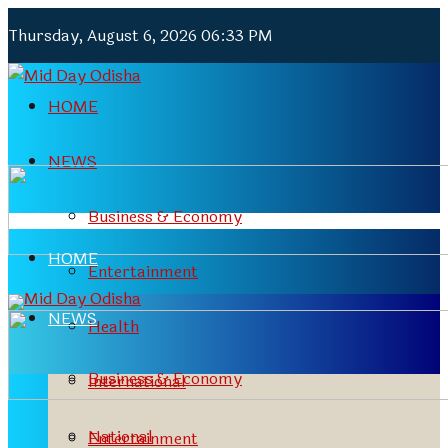
Thursday, August 6, 2026 06:33 PM
HOME
NEWS
Business & Economy
HOME
Entertainment
NEWS
Health
Business & Economy
International
National
Entertainment