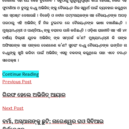
ଦେଖିଲେ ଏହା ଯେ କେହି ବୁଝିନେବ । ସବୁଠାରୁ ଗୁରୁତ୍ୱପୂର୍ଣ୍ଣ କଥା ହେଉଛି, ନିଜର ଏହି
ଫୁଟାଣିଆ ଓ ବୁଦ୍ଦୁ ବନ୍ଧୁ ଅଭିଜିତ୍ ଙ୍କୁ ବୈଜୟନ୍ତ ନିଜ ସ୍ୱାର୍ଥ ପାଇଁ ବ୍ୟବହାର କରୁଥିବା
ଏହା ସ୍ପଷ୍ଟ ଦେଖାଉଛି । ବିଜେଡ଼ି ଓ ନବୀନ ପଟ୍ଟନାୟକଙ୍କ ସହ ବୈଜୟନ୍ତଙ୍କ ଅପଡ଼
ପରଠାରୁ ଏହି ଅଭିଜିତ୍ ହିଁ ନିଜ ଟୁଇଟର ରେ ବୈଜୟନ୍ତଙ୍କ ଭାଷା ବଖାଣିଛନ୍ତି ।
ମୁଖ୍ୟମନ୍ତ୍ରୀ ଓ ପାଣ୍ଡିଆନ୍ ଙ୍କୁ ବରାବର ଗାଳି କରିଛନ୍ତି । ଓଡ଼ିଶା ରାଜନୀତି ସହ ଏହି ୪୧
ବର୍ଷୀୟ ଦିଲ୍ଲୀ ଯୁବକ ଅଭିଜିତ୍ ଙ୍କ ସମ୍ପର୍କ କ’ଣ? ମୁଖ୍ୟମନ୍ତ୍ରୀ କି ତାଙ୍କ
ଅଫିସରଙ୍କ ସହ ତାଙ୍କର ଦେଣନେଣ କ’ଣ? ସୁତରାଂ ବନ୍ଧୁ ବୈଜୟନ୍ତଙ୍କ ଇଙ୍ଗିତ ନା
ବନ୍ଧୁଙ୍କୁ ଖୁସି କରିବା ପାଇଁ ଅଭିଜିତ୍ ଏସବୁ ବକବାସ୍ କରୁଥିଲେ ତାହା ଏବେ ତଦନ୍ତ
ସାପେକ୍ଷ ।
Continue Reading
Previous Post
ଗିରଫ ହେଲେ ଅଭିଜିତ୍ ଆୟାର
Next Post
ବର୍ମା, ଅସ୍ଥାନାଙ୍କୁ ଛୁଟି; ନାଗେଶ୍ୱର ରାଓ ସିବିଆଇ