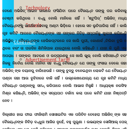
Technology
ତେଣେ ଅଭିଜିତ୍ ଆଇନ ଜାଲରେ ଫସିଯିବା ପରେ ବୈଜୟନ୍ତ ତାଙ୍କୁ ପର କରିବାକୁ
ଚେଷ୍ଟା କରିଥିଲେ । ବନ୍ଧୁ ବୋଲି ମାନିଲେ ନାହିଁ । ‘ଷ୍ଟୁପିଡ୍’ ଅଭିଜିତ୍ ମଧ୍ୟ
Travels
ବୈଜୟନ୍ତଙ୍କୁ ସମର୍ଥନ ଦେବାକୁ ଅଣ୍ଟା ଭିଡ଼ିଲେ । ହେଲେ ସତ ଲୁଚିପାରିଲା ନାହିଁ । କାଲି
ଗୃହ କମିଟି ଆଗରେ ବୈଜୟନ୍ତଙ୍କ ସହ ତାଙ୍କର ନିବିଡ଼ ସମ୍ପର୍କକୁ ଖୁଲାସା କରିଛନ୍ତି
ଅଭିଜିତ୍ । ବୈଜୟନ୍ତଙ୍କ ହେଲିକପ୍ଟରରେ ସେ ଖାଲି ପୁରୀ, କୋଣାର୍କ ,ଚିଲିକା ବୁଲି ନ
CONTACT
ଥିଲେ ବରଂ ତା ପରଦିନ ଶିମିଳିପାଳ ଯାଇଥିଲେ ବୋଲି କହିଛନ୍ତି । ଯାହା କି ପୁଣି ଏକ
ଅପରାଧ । ତାଙ୍କର ଆଚରଣ ଓ ଉଚ୍ଚାରଣକୁ ସେ ଖାଲି ଭୁଲ୍ ବୋଲି କହିନାହାନ୍ତି ବରଂ
Advertisement Tariff
ନିଜକୁ ନିର୍ବୋଧ ବୋଲି ମାନିବା ସହ ବନ୍ଧୁ ବୈଜୟନ୍ତ ଯେ ତାଙ୍କୁ ଫସାଇ ଦେଲେ ତାହା
ଅଭିଜିତ୍ ଙ୍କ ବୟାନରୁ ବାରିହେଉଛି । ତାଙ୍କୁ ବୁଦ୍ଦୁ ବନେଇଥିବା ଲୋକଟି ଯେ ବୈଜୟନ୍ତ
ପଣ୍ଡା ତାହା ଆଉ ବୁଝିବାରେ ବାକି ନାହିଁ । ଉଲ୍ଲେଖଯୋଗ୍ୟ ଯେ ଗୃହ କମିଟି ମଧ୍ୟ
ବୈଜୟନ୍ତ ପଣ୍ଡାଙ୍କୁ ସମନ୍ କରିପାରେ ବୋଲି ଆଭାସ ମିଳୁଛି । ଅଧ୍ୟକ୍ଷ ନରସିଂହ
ମିଶ୍ର କହିଛନ୍ତି, ଅଭିଜିତ୍ ଙ୍କ ସତ୍ୟପାଠ ତର୍ଜମା କଲା ପରେ କମିଟି ଯାହା ନିଷ୍ପତ୍ତି
ନେବ ।
ଦିଲ୍ଲୀର ହାଇ ଫାଇ ଫାଜିଲାମି ସୋସାଇଟିର ଏକ ପରିଚିତ ଚେହେରା ଅଭିଜିତ୍ ଙ୍କ ସହ
ବୈଜୟନ୍ତଙ୍କ ନିବିଡ଼ ବନ୍ଧୁତା ଆଜିର ନୁହେଁ, ବହୁ ପୁରୁଣା । ଉଭୟଙ୍କ ସୋସିଆଲ୍ ପେଜ୍