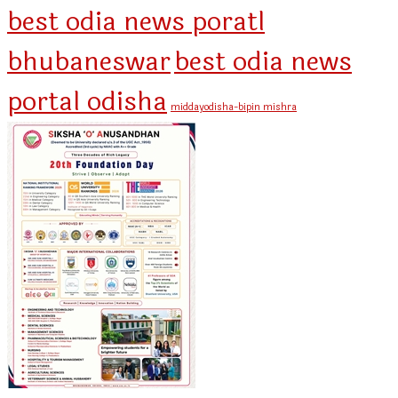
best odia news poratl
bhubaneswar
best odia news
portal odisha
middayodisha-bipin mishra