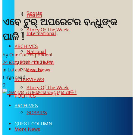
Sports
Health
ଏବେ ଟୁର୍ ଅପରେଟର ବନ୍ଧୁଙ୍କ
Story Of The Week
International
ପାଳି !
ARCHIVES
National
by
Our Correspondent
24 Oct, 2018- 12:29 PM
GUEST COLUMN
Sports
in
Latest News
,
News
1 min read
INTERVIEWS
0
Story Of The Week
POLITICS
ARCHIVES
GOSSIPS
GUEST COLUMN
More News