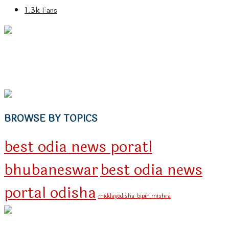
1.3k
Fans
BROWSE BY TOPICS
best odia news poratl
bhubaneswar
best odia news
portal odisha
middayodisha-bipin mishra