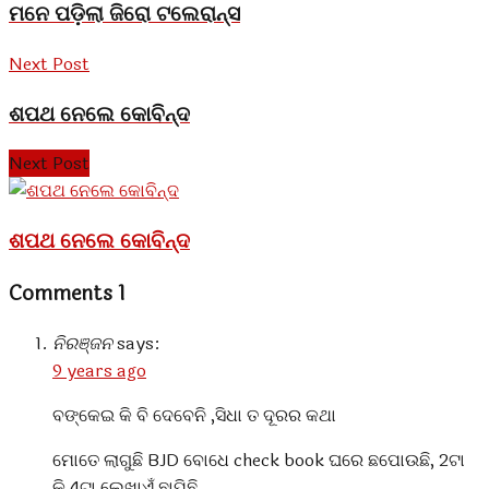
ମନେ ପଡ଼ିଲା ଜିରୋ ଟଲେରାନ୍ସ
Next Post
ଶପଥ ନେଲେ କୋବିନ୍ଦ
Next Post
ଶପଥ ନେଲେ କୋବିନ୍ଦ
Comments
1
ନିରଞ୍ଜନ
says:
9 years ago
ବଙ୍କେଇ କି ବି ଦେବେନି ,ସିଧା ତ ଦୂରର କଥା
ମୋତେ ଲାଗୁଛି BJD ବୋଧେ check book ଘରେ ଛପୋଉଛି, 2ଟା
କି 4ଟା ଲେଖାଏଁ ଛାପିଛି,