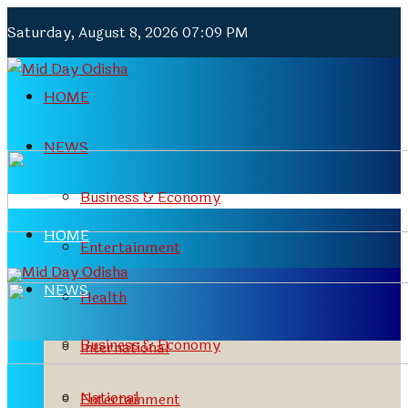
Saturday, August 8, 2026 07:09 PM
HOME
NEWS
Business & Economy
HOME
Entertainment
NEWS
Health
Business & Economy
International
National
Entertainment