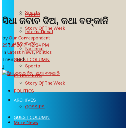
Sports
Health
ସିଧା ଜବାବ ଦିଅ, କଥା ବଙ୍କାନି
Story Of The Week
International
by
Our Correspondent
ARCHIVES
25 Jul, 2017- 12:24 PM
National
in
Latest News
,
Politics
1 min read
GUEST COLUMN
Sports
1
INTERVIEWS
Story Of The Week
POLITICS
ARCHIVES
GOSSIPS
GUEST COLUMN
More News