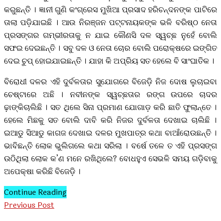
କରୁଛନ୍ତି । ଜ୍ଞାନୀ ଗୁଣି କଂଗ୍ରେସ ମୁଖିଆ ପ୍ରସାଦ ହରିଚନ୍ଦନଙ୍କ ପାଟିରେ
ତାଲା ପଡ଼ିଯାଇଛି । ଆଉ ନିରଞ୍ଜନ ପଟ୍ଟନାୟକଙ୍କ ଭଳି ବରିଷ୍ଠ ନେତା
ପ୍ରସଙ୍ଗର ଗମ୍ଭୀରତାକୁ ନ ଯାଇ କୌଣସି ଦଳ ସ୍ୱଚ୍ଛ ନୁହେଁ ବୋଲି
ସଫଇ ଦେଇଛନ୍ତି । ସବୁ ଦଳ ଓ ନେତା ଚୋର ବୋଲି ପରୋକ୍ଷରେ ଇଙ୍ଗିତ
ଦେଇ ଚୁପ୍ ହୋଇଯାଇଛନ୍ତି । ଯାହା କି ଅପ୍ରିୟ ସତ ହେଲେ ବି ସାଂଘାତିକ ।
ବିରୋଧୀ ଦଳର ଏହି ଦୁର୍ବଳତାର ସୁଯୋଗରେ ବିଜେଡ଼ି ନିଜ ଦୋଷ ଲୁଚାଇବା
ଚେଷ୍ଟାରେ ଅଛି । ନବୀନଙ୍କ ସ୍ୱଚ୍ଛତାର ରଙ୍ଗ ଉପରେ ଚାଦର
ଢ଼ାଙ୍କିଚାଲିଛି । ସତ ଥିଲେ ସିନା ପ୍ରମାଣ ଯୋଗାଡ଼ କରି ଛାତି ଫୁଲାନ୍ତେ ।
ହେଲେ ମିଛକୁ ସତ ବୋଲି ଦାବି କରି ନିଜର ଦୁର୍ବଳତା ଦେଖାଇ ଚାଲିଛି ।
ଇଆଡୁ ସିଆଡୁ କାଗଜ ଦେଖାଇ ଦଳର ମୁଖପାତ୍ର କଥା ବାଆଁରୋଉଛନ୍ତି ।
ଭାବିଛନ୍ତି ଲୋକ ଭୁଲିଗଲେ କଥା ସରିଲା । ବର୍ଷେ ତଳେ ତ ଏହି ପ୍ରସଙ୍ଗ
ଉଠିଥିଲା ଲୋକ କ’ଣ ମନେ ରଖିଥିଲେ? ବୋଧହୁଏ ସେଭଳି ସମୟ ଗଡ଼ିବାକୁ
ଅପେକ୍ଷା କରିଛି ବିଜେଡ଼ି ।
Continue Reading
Previous Post