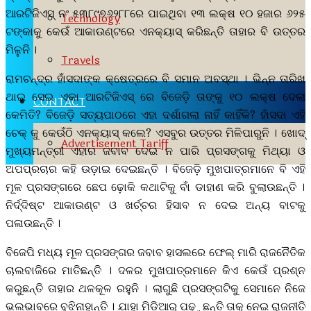
ଆରଟିଜିଏସ୍ ନଂ ୫୩୮୯୭୬୨୮୮ରେ ପାଇଥିବା ୧୩ ଲକ୍ଷ ୧୦ ହଜାର ୬୨୫
Technology
ଟଙ୍କାକୁ କେଉଁ ଆକାଉଣ୍ଟରେ ଏନକ୍ୟାସ୍ କରିଛନ୍ତି ତାହାର ବି ଉତ୍ତର
ମିଳୁନି ।
Travels
ରାମଚନ୍ଦ୍ର ହାଁସଦାଙ୍କ କ୍ଷେତ୍ରରେ ବି ସମାନ ଅବସ୍ଥା । ଭିନ୍ନ ତାରିଖ
ଥାଇ ସେଇ ଏକା ଆରଟିଜିଏସ୍ ରେ ବିଜେଡ଼ି ତାଙ୍କୁ ୧୦ ଲକ୍ଷ ଦେଲା
CONTACT
କେମିତି? ବିଜେଡ଼ି ସତ୍ୟପାଠରେ ଏହା ଦର୍ଶାଗଲା ନାହିଁ କାହିଁକି? ହାଁସଦା ଏହି
ଚେକ୍ କୁ କେଉଁଠି ଏନକ୍ୟାସ୍ କଲେ? ଏସବୁର ଉତ୍ତର ମିଳିପାରୁନି । ଖୋଦ୍
Advertisement Tariff
ମୁଖ୍ୟମନ୍ତ୍ରୀ ଏହାର ଜବାବ ଦେଇ ନ ପାରି ପ୍ରସଙ୍ଗକୁ ମିଥ୍ୟା ଓ
ଅପପ୍ରଚାର କହି ଉଡ଼ାଇ ଦେଇଛନ୍ତି । ବିଜେଡ଼ି ମୁଖପାତ୍ରମାନେ ବି ଏହି
ମୂଳ ପ୍ରସଙ୍ଗରେ ଛେପ ଢ଼ୋକି କଥାଟିକୁ ବାଁ ଡାହାଣ କରି ବୁଲାଉଛନ୍ତି ।
ନିର୍ଦ୍ଦିଷ୍ଟ ଆକାଉଣ୍ଟ ଓ ଖର୍ଚ୍ଚର ହିସାବ ନ ଦେଇ ଅନ୍ୟ ବାଟକୁ
ପଳାଉଛନ୍ତି ।
ବିଜେପି ମଧ୍ୟ ମୂଳ ପ୍ରସଙ୍ଗର ଜବାବ ହାସଲରେ ଫେଲ୍ ମାରି ରାଜନୈତିକ
ଚାଲବାଜିରେ ମାତିଛନ୍ତି । ଦଳର ମୁଖପାତ୍ରମାନେ କିଏ କେଉଁ ପ୍ରଶ୍ନ
କରୁଛନ୍ତି ତାହାର ଥଳକୂଳ ରହୁନି । ଲାଗୁଛି ପ୍ରସଙ୍ଗଟିକୁ ସେମାନେ ନିଜେ
ଭଲଭାବରେ ବୁଝିନାହାନ୍ତି । ଯାହା ମିଡ଼ିଆରୁ ପଢ଼ୁଛନ୍ତି ତାକୁ ନେଇ ରାଜନୀତି