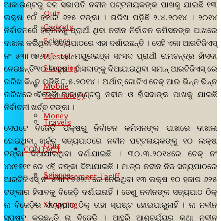
ଆକାଉଣ୍ଟରୁ ଦଳ ସଭାପତି ନବୀନ ପଟ୍ଟନାୟକଙ୍କ ପାଖକୁ ଯାଇଛି ୧୩
Quiz
ଲକ୍ଷ ୧୦ ହଜାର ୬୨୫ ଟଙ୍କା । ତାରିଖ ପଡ଼ିଛି ୨.୪.୨୦୧୪ । ୨୦୧୪
Gadgets
ନିର୍ବାଚନରେ ହିଞ୍ଜିଳିରୁ ପ୍ରାର୍ଥୀ ଥିବା ନବୀନ ନିର୍ବାଚନ କମିସନଙ୍କ ପାଖରେ
Science
ଦାଖଲ କରିଥିବା ସତ୍ୟପାଠରେ ଏହା ଦର୍ଶାଇଛନ୍ତି । ସେହି ଏକା ଆରଟିଜିଏସ୍
ନଂ ୫୩୮୯୭୬୨୮୮ ରେ ମୟୁରଭଞ୍ଜ ସାଂସଦ ପ୍ରାର୍ଥୀ ରାମଚନ୍ଦ୍ର ହାଁସଦା
Lifestyle
Shopping
ନେଇଛନ୍ତି ୧୦ ଲକ୍ଷ । ହାଁସଦାଙ୍କୁ ଦିଆଯାଇଥିବା ସମାନ୍ ଆରଟିଜିଏସ୍ ରେ
ତାରିଖ କିନ୍ତୁ ପଡ଼ିଛି ୮.୫.୨୦୧୪ । ଅର୍ଥାତ୍ ଗୋଟିଏ ଚେକ୍ ଆଉ ଭିନ୍ନ ଭିନ୍ନ
Mobile
ତାରିଖରେ ବିଜେଡ଼ି ଆକାଉଣ୍ଟରୁ ନବୀନ ଓ ହାଁସଦାଙ୍କ ପାଖକୁ ଯାଇଛି
Technology
ନିର୍ବାଚନୀ ଖର୍ଚ୍ଚ ଟଙ୍କା ।
Money
Travels
ସେପଟେ ବିଜେଡ଼ି ପକ୍ଷରୁ ନିର୍ବାଚନ କମିସନଙ୍କ ପାଖରେ ଦାଖଲ
ହୋଇଥିବା ଖର୍ଚ୍ଚ ସତ୍ୟପାଠରେ ନବୀନ ପଟ୍ଟନାୟକଙ୍କୁ ୧୦ ଲକ୍ଷ
Quiz
CONTACT
ଟଙ୍କା ଦିଆଯାଇଥିବା ଦର୍ଶାଯାଇଛି । ୩୦.୩.୨୦୧୪ରେ ଚେକ୍ ନଂ
୪୪୧୬୧୯ ରେ ଏହି ଟଙ୍କା ଦିଆଯାଇଛି । ମାତ୍ର ନବୀନ ନିଜ ସତ୍ୟପାଠରେ
Science
Advertisement Tariff
ଆରଟିଜିଏସ୍ ନଂ ୫୩୮୯୭୬୨୮୮ରେ ନେଇଥିବା ୧୩ ଲକ୍ଷ ୧୦ ହଜାର ୬୨୫
ଟଙ୍କାର ହିସାବକୁ ବିଜେଡ଼ି ଦର୍ଶାଇନାହିଁ । ତେଣୁ ନବୀନଙ୍କ ସତ୍ୟପାଠ ଠିକ୍
Shopping
ନା ବିଜେଡ଼ିର ସତ୍ୟପାଠ ଠିକ୍ ତାହା ସ୍ପଷ୍ଟ ହୋଇପାରୁନାହିଁ । ନା ନବୀନ
ସ୍ପଷ୍ଟ କରୁଛନ୍ତି ନା ବିଜେଡ଼ି । ଆହୁରି ଆଶ୍ଚର୍ଯ୍ୟର କଥା ନବୀନ