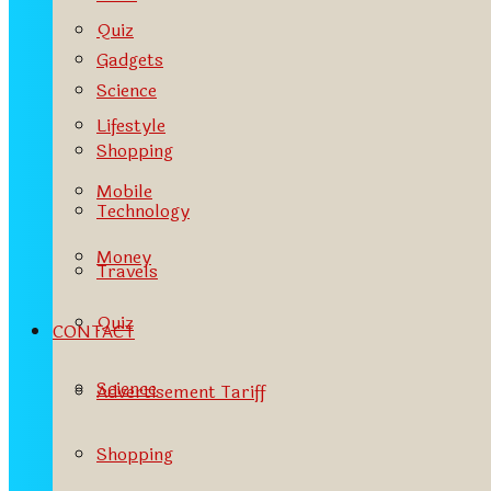
Quiz
Gadgets
Science
Lifestyle
Shopping
Mobile
Technology
Money
Travels
Quiz
CONTACT
Science
Advertisement Tariff
Shopping