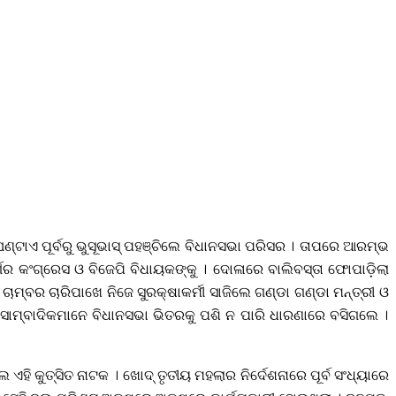
ାଏ ପୂର୍ବରୁ ଭୁସୂଭାସ୍‌ ପହଞ୍ଚିଲେ ବିଧାନସଭା ପରିସର । ତାପରେ ଆରମ୍ଭ
ଗର କଂଗ୍ରେସ ଓ ବିଜେପି ବିଧାୟକଙ୍କୁ । ଦୋଳାରେ ବାଲିବସ୍ତା ଫୋପାଡ଼ିଲା
ଚାମ୍ବର ଚାରିପାଖେ ନିଜେ ସୁରକ୍ଷାକର୍ମୀ ସାଜିଲେ ଗଣ୍ଡା ଗଣ୍ଡା ମନ୍ତ୍ରୀ ଓ
ା ସାମ୍ବାଦିକମାନେ ବିଧାନସଭା ଭିତରକୁ ପଶି ନ ପାରି ଧାରଣାରେ ବସିଗଲେ ।
ହି କୁତ୍ସିତ ନାଟକ । ଖୋଦ୍‌ ତୃତୀୟ ମହଲାର ନିର୍ଦେଶନାରେ ପୂର୍ବ ସଂଧ୍ୟାରେ