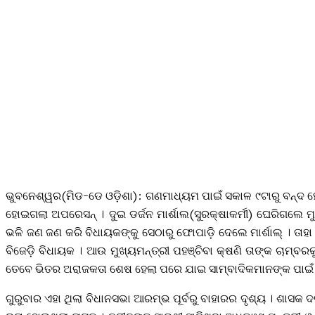
ଭୁବନେଶ୍ୱର(ମିଡ-ଡେ ଓଡ଼ିଶା): ଗଣମାଧ୍ୟମ ପାଇଁ ସକାଳ ୯ଟାରୁ ବନ୍ଦ ହ
ହୋଇଗଲା ଅପରେସନ୍‌ । ଦୁଇ ଡର୍ଜନ ମାର୍ଶାଲ(ସୁରକ୍ଷାକର୍ମୀ) ଘେରିଗଲେ 
ଭଳି ଜଣ ଜଣ କରି ବିଧାୟକଙ୍କୁ ସେଠାରୁ ଫୋପାଡ଼ି ଦେଲେ ମାର୍ଶାଲ୍‌ । ତାହା
ବିଜେଡ଼ି ବିଧାୟକ । ଆଉ ମୁଖ୍ୟମନ୍ତ୍ରୀ ପହଞ୍ଚିବା କ୍ଷଣି ତାଙ୍କ ଚାମ୍
ତେବେ ଭିତର ଅରାଜକତା ଶେଷ ହେଲା ପରେ ଯାଇ ସାମ୍ବାଦିକମାନଙ୍କ ପାଇଁ ଖ
ଗୁରୁବାର ଏହା ଥିଲା ବିଧାନସଭା ଆରମ୍ଭ ପୂର୍ବରୁ ବାହାରର ଦୃଶ୍ୟ । ଶାସକ ଦ