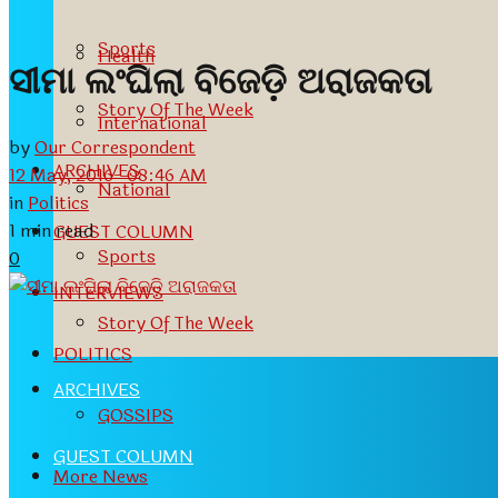
Sports
Health
ସୀମା ଲଂଘିଲା ବିଜେଡ଼ି ଅରାଜକତା
Story Of The Week
International
by
Our Correspondent
ARCHIVES
12 May, 2016- 08:46 AM
National
in
Politics
1 min read
GUEST COLUMN
Sports
0
INTERVIEWS
Story Of The Week
POLITICS
ARCHIVES
GOSSIPS
GUEST COLUMN
More News