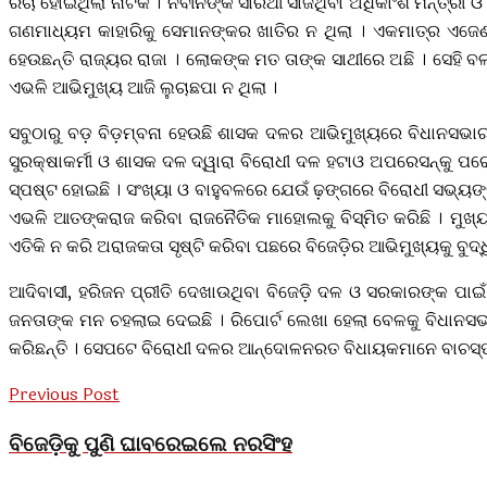
ରଚା ହୋଇଥିଲା ନାଟକ । ନବୀନଙ୍କ ସାରଥୀ ସାଜିଥିବା ଅଧିକାଂଶ ମନ୍ତ୍ରୀ ଓ 
ଗଣମାଧ୍ୟମ କାହାରିକୁ ସେମାନଙ୍କର ଖାତିର ନ ଥିଲା । ଏକମାତ୍ର ଏଜେଣ୍ଡ
ହେଉଛନ୍ତି ରାଜ୍ୟର ରାଜା । ଲୋକଙ୍କ ମତ ତାଙ୍କ ସାଥୀରେ ଅଛି । ସେହି ବ
ଏଭଳି ଆଭିମୁଖ୍ୟ ଆଜି ଲୁଚାଛପା ନ ଥିଲା ।
ସବୁଠାରୁ ବଡ଼ ବିଡ଼ମ୍ବନା ହେଉଛି ଶାସକ ଦଳର ଆଭିମୁଖ୍ୟରେ ବିଧାନସଭା
ସୁରକ୍ଷାକର୍ମୀ ଓ ଶାସକ ଦଳ ଦ୍ୱାରା ବିରୋଧୀ ଦଳ ହଟାଓ ଅପରେସନ୍‌କୁ ପର
ସ୍ପଷ୍ଟ ହୋଇଛି । ସଂଖ୍ୟା ଓ ବାହୁବଳରେ ଯେଉଁ ଢ଼ଙ୍ଗରେ ବିରୋଧୀ ସଭ
ଏଭଳି ଆତଙ୍କରାଜ କରିବା ରାଜନୈତିକ ମାହୋଲକୁ ବିସ୍ମିତ କରିଛି । ମୁ
ଏତିକି ନ କରି ଅରାଜକତା ସୃଷ୍ଟି କରିବା ପଛରେ ବିଜେଡ଼ିର ଆଭିମୁଖ୍ୟକୁ ବୁଦ୍
ଆଦିବାସୀ, ହରିଜନ ପ୍ରୀତି ଦେଖାଉଥିବା ବିଜେଡ଼ି ଦଳ ଓ ସରକାରଙ୍କ ପାଇ
ଜନତାଙ୍କ ମନ ଚହଲାଇ ଦେଇଛି । ରିପୋର୍ଟ ଲେଖା ହେଲା ବେଳକୁ ବିଧାନସଭାର
କରିଛନ୍ତି । ସେପଟେ ବିରୋଧୀ ଦଳର ଆନ୍ଦୋଳନରତ ବିଧାୟକମାନେ ବାଚସ୍
Previous Post
ବିଜେଡ଼ିକୁ ପୁଣି ଘାବରେଇଲେ ନରସିଂହ