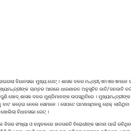
ୋଇଗଲା ବିଧାନସଭା ମୁଖ୍ୟ ଗେଟ୍‌ । ଶାସକ ଦଳର ମନ୍ତ୍ରୀ,ଏମଏଲଏମାନେ ଘଣ୍ଟ
ମୁଖ୍ୟମନ୍ତ୍ରୀଙ୍କ ଚାମ୍ବର ଆଗରେ ଧାରଣାରତ ଅନୁସୂଚିତ ଜାତି/ଜନଜାତି ବର୍
 ପୁଣି ଖୋଦ୍‌ ଶାସକ ଦଳର ମୁଣ୍ଡିମାନଙ୍କ ଉପସ୍ଥିତିରେ । ମୁଖ୍ୟମନ୍ତ୍ରୀଙ୍କ 
ବରକୁ ବାଟ କଡ଼େଇ ନେଲେ ସେମାନେ । ସେପଟେ ଘଟଣାସ୍ଥଳରୁ ରୋକ୍‌ ଲାଗିଥିବ
ୋଲିଲା ବିଧାନସଭା ଗେଟ୍‌ ।
ଳ ନିଜର ସଂଖ୍ୟା ଓ ବାହୁବଳରେ ହାତଗଣତି ବିରୋଧୀଙ୍କ ସାମନା ପାଇଁ ରଚିଥିଲେ ଏ