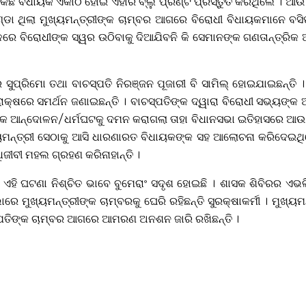
କିଛି ବିଧାୟକ ଏକାଠି ହୋଇ ଏହାର ବ୍ଲୁ ପ୍ରିଣ୍ଟ ପ୍ରସ୍ତୁତ କରିଥିଲେ । ଆଉ 
ା ଥିଲା ମୁଖ୍ୟମନ୍ତ୍ରୀଙ୍କ ଚାମ୍ବର ଆଗରେ ବିରୋଧୀ ବିଧାୟକମାନେ ବସିପାର
ଳରେ ବିରୋଧୀଙ୍କ ସ୍ୱର ଉଠିବାକୁ ଦିଆଯିବନି କି ସେମାନଙ୍କ ଗଣତାନ୍ତ୍ରିକ
ର ସୁପ୍ରିମୋ ତଥା ବାଚସ୍ପତି ନିରଞ୍ଜନ ପୂଜାରୀ ବି ସାମିଲ୍‌ ହୋଇଯାଇଛନ୍
ୋକ୍ଷରେ ସମର୍ଥନ ଜଣାଇଛନ୍ତି । ବାଚସ୍ପତିଙ୍କ ଦ୍ୱାରା ବିରୋଧୀ ସଭ୍ୟଙ୍କ
୍ୟଙ୍କ ଆନ୍ଦୋଳନ/ଧର୍ମଘଟକୁ ଦମନ କରାଗଲା ତାହା ବିଧାନସଭା ଇତିହାସରେ ଆ
ଖ୍ୟମନ୍ତ୍ରୀ ସେଠାକୁ ଆସି ଧାରଣାରତ ବିଧାୟକଙ୍କ ସହ ଆଲୋଚନା କରିଦେଇଥି
ଧିଜୀବୀ ମହଲ ଗ୍ରହଣ କରିନାହାନ୍ତି ।
ଁ ଏହି ଘଟଣା ନିଶ୍ଚିତ ଭାବେ ବୁମେରାଂ ସଦୃଶ ହୋଇଛି । ଶାସକ ଶିବିରର ଏ
େ ମୁଖ୍ୟମନ୍ତ୍ରୀଙ୍କ ଚାମ୍ବରକୁ ଘେରି ରହିଛନ୍ତି ସୁରକ୍ଷାକର୍ମୀ । ମୁଖ୍
ପତିଙ୍କ ଚାମ୍ବର ଆଗରେ ଆମରଣ ଅନଶନ ଜାରି ରଖିଛନ୍ତି ।