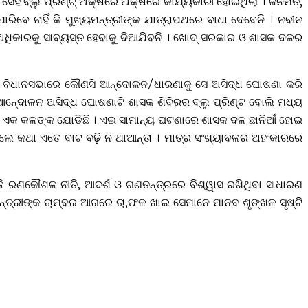
ସେହି ବ୍ଲୁ ପ୍ରିଣ୍ଟ୍‌ ଅକ୍ଷରେ ଅକ୍ଷରେ କାର୍ଯ୍ୟକାରୀ ହୋଇଥିଲା । ଜନମତ,
ିବେ ନାହିଁ କି ମୁଖ୍ୟମନ୍ତ୍ରୀଙ୍କ ଯାତ୍ରାପଥରେ ବାଧା ଦେବେନି । ନବୀନ
 ଅଧିକାରକୁ ସାବ୍ୟସ୍ତ ହେବାକୁ ଦିଆଯିବନି । ଖୋଦ୍‌ ସରକାର ଓ ଶାସକ ଦଳର
ତି । ବିଧାନସଭାରେ କୌଣସି ଆନ୍ଦୋଳନ/ଧାରଣାକୁ ସେ ଅସିଦ୍ଧ ଘୋଷଣା କରି
 ଆନେ୍ଦାଳନ ଅସିଦ୍ଧ ଘୋଷଣାଟି ଶାସକ ଶିବିରର ବ୍ଲୁ ପ୍ରିଣ୍ଟ ବୋଲି ମଧ୍ୟ
ଉ ଏକ କଳଙ୍କ ଯୋଡିଛି । ଏଇ ସାମାନ୍ୟ ଘଟଣାରେ ଶାସକ ଦଳ ଛାନିଆଁ ହୋଇ
ଲେ କଥା ଏତେ ବାଟ ବଢ଼ି ନ ଥାଆନ୍ତା । ମାତ୍ର ସଂଖ୍ୟାବଳର ଅହଂକାରରେ
ଭଳି ରଣକୌଶଳ ନୀତି, ଆଦର୍ଶ ଓ ଗଣତନ୍ତ୍ରରେ ବିଶ୍ୱାସ ରଖିଥିବା ସାଧାରଣ
ୟମନ୍ତ୍ରୀଙ୍କ ଚାମ୍ବର ଆଗରେ ଚା,ଫଳ ଖାଇ ସେମାନେ ମାନବ ଶୃଙ୍ଖଳ ସୃଷ୍ଟି