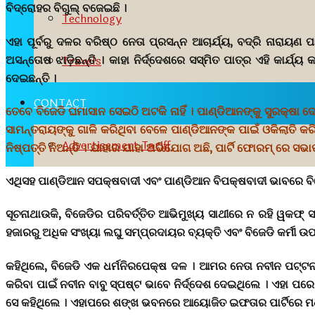
ବିଦ୍ରୋହର ବିଗୁଲ୍ ବଜେଇଛି ।
Technology
ଏହା ପୂର୍ବରୁ ଦଳର ବରିଷ୍ଠ ନେତା ପ୍ରସନ୍ନ ଆଚାର୍ଯ୍ୟ, ବଦ୍ରି ନାରାୟ
ଅସନ୍ତୋଷ ଝାଡ଼ିଛନ୍ତି । କାହା ନିର୍ଦ୍ଦେଶରେ ସସ୍ମିତ ପାତ୍ର ଏହି କାର
Travels
ଦେଇଛନ୍ତି ।
CONTACT
ତେବେ ବିଜେଡି ଘମାସାନ ସେଇଠି ଅଟକି ନାହିଁ । ପାଣ୍ଡିଆନଙ୍କୁ ସୁରକ୍ଷା ଦ
ସାମନ୍ତରାୟଙ୍କୁ ଗାଳି କରିଥିବା ବେଳେ ପାଣ୍ଡିଆନଙ୍କ ପାଇଁ ଓକିଲାତି କରି
Advertisement Tariff
ନିଷ୍ପତ୍ତି ନିଅନ୍ତି । ଯାହାର ଯାହା ଅଭିଯୋଗ ଅଛି, ପାର୍ଟି ଫୋରମ୍ ରେ ସଭା
ଏଥିସହ ପାଣ୍ଡିଆନ ସପକ୍ଷବାଦୀ ଏବଂ ପାଣ୍ଡିଆନ ବିପକ୍ଷବାଦୀ ଭାବରେ ବ
ସୂଚନାଥାଉକି, ବିଜେଡିର ପରିବର୍ତ୍ତିତ ଆଭିମୁଖ୍ୟ ସାଥୀରେ ନ ରହି ୱକଫ୍
ହଜାରରୁ ଅଧିକ ସଂଖ୍ୟା ଲଘୁ ସମ୍ପ୍ରଦାୟର ବ୍ୟକ୍ତି ଏବଂ ବିଜେଡି କର୍ମୀ ଉପସ
କହିଥିଲେ, ବିଜେଡି ଏକ ଧର୍ମନିରପେକ୍ଷ ଦଳ । ଆମର ନେତା ନବୀନ ପଟ୍ଟନ
କରିବା ପାଇଁ ନବୀନ ବାବୁ ସ୍ପଷ୍ଟ ଭାବେ ନିର୍ଦ୍ଦେଶ ଦେଇଥିଲେ । ଏହା ପ
ସେ କହିଥିଲେ । ଏହାପରେ ଶଙ୍ଖ ଭବନରେ ଆୟୋଜିତ ଇଫତାର ପାର୍ଟିରେ ମଧ୍ୟ