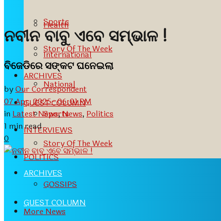
Sports
Health
ନବୀନ ବାବୁ ଏବେ ସମ୍ଭାଳ !
Story Of The Week
International
ବିଜେଡିରେ ସଙ୍କଟ ଘନେଇଲା
ARCHIVES
National
by
Our Correspondent
07 Apr, 2025- 06:01 PM
GUEST COLUMN
in
Latest News
,
News
,
Politics
Sports
1 min read
INTERVIEWS
0
Story Of The Week
POLITICS
ARCHIVES
GOSSIPS
GUEST COLUMN
More News