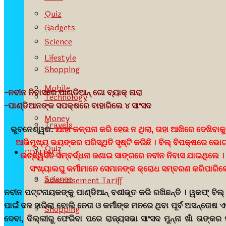
Quiz
Gadgets
Science
Lifestyle
Shopping
Mobile
-ନବୀନ ନିବାସରେ ପାଣ୍ଡିଆନ୍ ଗୋ ବ୍ୟାକ୍ ନାରା
Technology
-ପାଣ୍ଡିଆନଙ୍କ ସପକ୍ଷରେ ବାହାରିଲେ ୪ ସାଂସଦ
Money
Travels
ଭୁବନେଶ୍ୱର:
ଯାହା କଳ୍ପନା କରି ହେଉ ନ ଥିଲା, ତାହା ଆଖିରେ ଦେଖିବାକୁ 
ଆଭିମୁଖ୍ୟ ଭୟଙ୍କର ପରିସ୍ଥିତି ସୃଷ୍ଟି କରିଛି । ବିଲ୍ ବିପକ୍ଷରେ ଭ
Quiz
CONTACT
ଉଚ୍ଛ୍ୱସିତ ସମ୍ବର୍ଦ୍ଧନା ଜଣାଇ ସାଙ୍ଗରେ ନବୀନ ନିବାସ ଯାଇଥିଲେ 
ସଂଖ୍ୟାଲଘୁ କର୍ମୀମାନେ ସେମାନଙ୍କ କ୍ରୋଧ ସମ୍ବରଣ କରିପାରିଲେନି
Science
Advertisement Tariff
ନବୀନ ପଟ୍ଟନାୟକଙ୍କୁ ପାଣ୍ଡିଆନ୍ ବଶୀଭୂତ କରି ରଖିଛନ୍ତି । ୱକଫ୍ ବ
ପାଇଁ ଦଳ ହାରିଲା ବୋଲି ନେତା ଓ କର୍ମୀଙ୍କ ମନରେ ଥିବା ପୂର୍ବ ଅସନ୍ତୋ
Shopping
ଦେବା, ଦିଲ୍ଲୀରୁ ଫେରିବା ପରେ ରାଜ୍ୟସଭା ସାଂସଦ ମୁନ୍ନା ଖାଁ ତାଙ୍କ