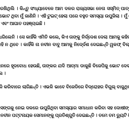
ରଖିଥିଲି । କିନ୍ତୁ ସଂଧ୍ୟାବେଳେ ଆମ ଦଳର ରାଜ୍ୟସଭା ନେତା ସସ୍ମିତ୍ ପ
ଟ ଥିବା ମୁଁ ଜାଣିନି । ଏହି ଟୁଇଟ୍ ହେଲା ପରେ ବହୁତ ସମସ୍ୟା ଉପୁଜିଲା । ମୁ
ଖ ଏବଂ ଆଘାତ ପହଞ୍ଚାଇଛି ।
ଲେନି । ସେ କାହିଁକି ଏମିତି କଲେ, କିଏ ତାଙ୍କୁ ନିର୍ଦ୍ଦେଶ ଦେଲା ଆମକୁ କହି
ନ ଥିବେ । କାହିଁକି ନା ନବୀନ ବାବୁ ଆମକୁ ନିଦେ୍ର୍ଦଶ ଦେଇଛନ୍ତି ୱକଫ୍ ବିଲ୍
 ହୃଦବୋଧ ହେଉଛି, ତାଙ୍କର ଯଦି ଆତ୍ମା ଡାକୁଛି ବିଜେପିକୁ ଭୋଟ ଦେବା ପାଇ
ଲେ ।
 କରିବାରେ ଲାଗିଛନ୍ତି । ଏଭଳି ଭାବେ ବିଜେଡିରେ ବିଦ୍ରୋହର ବିଗୁଲ୍ ବାଜୁଥି
ସଙ୍ଗକୁ ନେଇ ଦଳରେ ଉପୁଜିଥିବା ସମସ୍ୟାର ସମାଧାନ କରିବା ସହ ଦୋଷୀଙ୍କ 
ବୀନ ପଟ୍ଟନାୟକ ସେମାନଙ୍କୁ ପ୍ରତିଶ୍ରୁତି ଦେଇଛନ୍ତି । ତମେ ତମ ଡ୍ୟୁଟି 