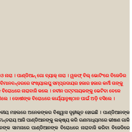
ାଓ ନାରା । ପାଣ୍ଡିଆନ୍ ଗୋ ବ୍ୟାକ୍ ନାରା । ୱକଫ୍ ବିଲ୍ ଭୋଟିଂରେ ବିଜେଡିର
 ବିମାନବନ୍ଦରରେ ସଂଖ୍ୟାଲଘୁ ସମ୍ପ୍ରଦାୟର ହଜାର ହଜାର କର୍ମୀ ତାଙ୍କୁ
୍କ ବିରୋଧରେ ନାରାବାଜି କଲେ । ନବୀନ ପଟ୍ଟନାୟକଙ୍କୁ ଭେଟିବା ବେଳେ
ିଲେ । ଦୋଷୀଙ୍କ ବିରୋଧରେ କାର୍ଯ୍ୟାନୁଷ୍ଠାନ ପାଇଁ ଅଡ଼ି ବସିଲେ ।
ି ଦଳୀୟ ମହଲରେ ଅନେକଙ୍କର ବିଶ୍ୱାସ ଦୃଢ଼ୀଭୂତ ହୋଇଛି । ପାଣ୍ଡିଆନଙ୍କ
 ସାମନ୍ତରାୟ ଆଜି ପାଣ୍ଡିଆନଙ୍କୁ ଲକ୍ଷ୍ୟ କରି ଗଣମାଧ୍ୟମରେ ଭୀଷଣ ଗାଳି
ବୀନଙ୍କ ସାମନାରେ ପାଣ୍ଡିଆନଙ୍କ ବିରୋଧରେ ନାରାବାଜି କରିବା ବିଜେଡିରେ