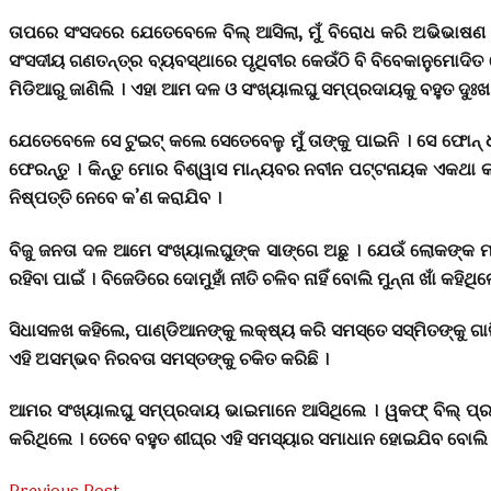
ତାପରେ ସଂସଦରେ ଯେତେବେଳେ ବିଲ୍ ଆସିଲା, ମୁଁ ବିରୋଧ କରି ଅଭିଭାଷଣ 
ସଂସଦୀୟ ଗଣତନ୍ତ୍ର ବ୍ୟବସ୍ଥାରେ ପୃଥିବୀର କେଉଁଠି ବି ବିବେକାନୁମୋଦିତ ଭୋ
ମିଡିଆରୁ ଜାଣିଲି । ଏହା ଆମ ଦଳ ଓ ସଂଖ୍ୟାଲଘୁ ସମ୍ପ୍ରଦାୟକୁ ବହୁତ ଦୁଃ
ଯେତେବେଳେ ସେ ଟୁଇଟ୍ କଲେ ସେତେବେଳୁ ମୁଁ ତାଙ୍କୁ ପାଇନି । ସେ ଫୋନ୍ ଧରି
ଫେରନ୍ତୁ । କିନ୍ତୁ ମୋର ବିଶ୍ୱାସ ମାନ୍ୟବର ନବୀନ ପଟ୍ଟନାୟକ ଏକଥା କହି 
ନିଷ୍ପତ୍ତି ନେବେ କ’ଣ କରାଯିବ ।
ବିଜୁ ଜନତା ଦଳ ଆମେ ସଂଖ୍ୟାଲଘୁଙ୍କ ସାଙ୍ଗେ ଅଛୁ । ଯେଉଁ ଲୋକଙ୍କ ମନରେ
ରହିବା ପାଇଁ । ବିଜେଡିରେ ଦୋମୁହାଁ ନୀତି ଚଳିବ ନାହିଁ ବୋଲି ମୁନ୍ନା ଖାଁ କହିଥି
ସିଧାସଳଖ କହିଲେ, ପାଣ୍ଡିଆନଙ୍କୁ ଲକ୍ଷ୍ୟ କରି ସମସ୍ତେ ସସ୍ମିତଙ୍କୁ ଗାଳି
ଏହି ଅସମ୍ଭବ ନିରବତା ସମସ୍ତଙ୍କୁ ଚକିତ କରିଛି ।
ଆମର ସଂଖ୍ୟାଲଘୁ ସମ୍ପ୍ରଦାୟ ଭାଇମାନେ ଆସିଥିଲେ । ୱକଫ୍ ବିଲ୍ ପ୍ର
କରିଥିଲେ । ତେବେ ବହୁତ ଶୀଘ୍ର ଏହି ସମସ୍ୟାର ସମାଧାନ ହୋଇଯିବ ବୋଲି ନ
Previous Post