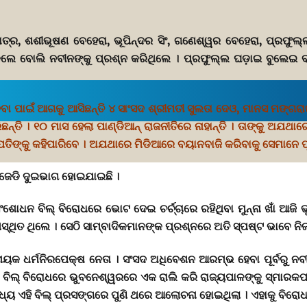
ଣ ପାତ୍ର, ଶଶୀଭୂଷଣ ବେହେରା, ଭୂପିନ୍ଦର ସିଂ, ଗଣେଶ୍ୱର ବେହେରା, ପ୍ରଫ
୍ଯ୍ୟ କଲେ ବୋଲି ନବୀନଙ୍କୁ ପ୍ରଶ୍ନ କରିଥିଲେ । ପ୍ରଫୁଲ୍ଲ ଘଡ଼ାଇ ବୁଲେଇ
େବା ପାଇଁ ଆଗକୁ ଆସିଛନ୍ତି ୪ ସାଂସଦ ଶ୍ରୀମତୀ ସୁଲତା ଦେଓ, ମାନସ ମଙ୍ଗରାଜ
ଛନ୍ତି । ୧୦ ମାସ ହେଲା ପାଣ୍ଡିଆନ୍ ରାଜନୀତିରେ ନାହାନ୍ତି । ତାଙ୍କୁ ଅଯଥାର
ପତିଙ୍କୁ କହିପାରିବେ । ଅଯଥାରେ ମିଡିଆରେ ବୟାନବାଜି କରିବାକୁ ସେମାନେ ପୃଥକ
ିଜେଡି ଦୁଇଭାଗ ହୋଇଯାଇଛି ।
 ସଂଶୋଧନ ବିଲ୍ ବିରୋଧରେ ଭୋଟ ଦେଇ ଚର୍ଚ୍ଚାରେ ରହିଥିବା ମୁନ୍ନା ଖାଁ ଆଜି
୍ଥିତ ଥିଲେ । ସେଠି ସାମ୍ବାଦିକମାନଙ୍କ ପ୍ରଶ୍ନରେ ଅତି ସ୍ପଷ୍ଟ ଭାବେ ନିଜର 
ାୟକ ଧର୍ମନିରପେକ୍ଷ ନେତା । ସଂସଦ ଅଧିବେଶନ ଆରମ୍ଭ ହେବା ପୂର୍ବରୁ ନ
ରେ ବିଲ୍ ବିରୋଧରେ ଭୁବନେଶ୍ୱରରେ ଏକ ରାଲି କରି ରାଜ୍ୟପାଳଙ୍କୁ ସ୍ମାରକ
 ଏହି ବିଲ୍ ପ୍ରସଙ୍ଗରେ ପୁଣି ଥରେ ଆଲୋଚନା ହୋଇଥିଲା । ଏହାକୁ ବିରୋଧ 