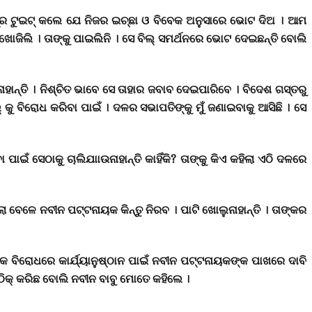
ାତ୍ର ଟୁଇଟ୍ କଲେ ଯେ ନିଜର ଇଚ୍ଛା ଓ ବିବେକ ଅନୁସାରେ ଭୋଟ ଦିଅ । ଆମ
ଁ ଖୋଜିଲି । ତାଙ୍କୁ ପାଇଲିନି । ସେ ବିଲ୍ ସମର୍ଥନରେ ଭୋଟ ଦେଇଛନ୍ତି ବୋଲି
ନାହାନ୍ତି । ନିଶ୍ଚିତ ଭାବେ ସେ ତାହାର ଜବାବ ଦେଇପାରିବେ । ବିଦେଶ ଗସ୍ତରୁ
 କୁ ବିରୋଧ କରିବା ପାଇଁ । ଦଳର ସଭାପତିଙ୍କୁ ମୁଁ ଜଣାଇବାକୁ ଆସିଛି । ସେ
ଁ ସେଠାକୁ ଚାଲିଯାାଉନାହାନ୍ତି କାହିଁକି? ତାଙ୍କୁ କିଏ କହିଲା ଏଠି ଦଳରେ
ଲା ବେଳେ ନବୀନ ପଟ୍ଟନାୟକ କିନ୍ତୁ ନିରବ । ପାଟି ଖୋଲୁନାହାନ୍ତି । ତାଙ୍କର
ବିରୋଧରେ କାର୍ଯ୍ୟାନୁଷ୍ଠାନ ପାଇଁ ନବୀନ ପଟ୍ଟନାୟକଙ୍କ ପାଖରେ ଦାବି
ଠିକ୍ କରିଛ ବୋଲି ନବୀନ ବାବୁ ମୋତେ କହିଲେ ।