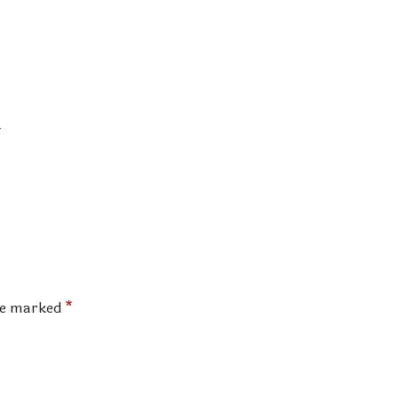
!
are marked
*