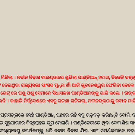
ମିଳିଲା । ନବୀନ ନିବାସ ବାରଣ୍ଡାରେ ଶୁଭିଲା ପାଣ୍ଡିଆନ୍ ହଟାଓ, ବିଜେଡି ବଞ୍ଚ
ୋଟ ଦେଇଥିବା ରାଜ୍ୟସଭା ସାଂସଦ ମୁନ୍ନା ଖାଁ ଆଜି ଭୁବନେଶ୍ୱର ଫେରିବା ବେଳେ
। ଗେଟ୍ ରେ ପଶୁ ପଶୁ ସେମାନେ ସିଧାସଳଖ ପାଣ୍ଡିଆନଙ୍କୁ ଗାଳି କଲେ । ତାଙ
 । କାହାରି ନିର୍ଦ୍ଦେଶରେ ଏସବୁ ଘଟଣା ଘଟିଗଲା, ନବୀନଙ୍କଠାରୁ ଜବାବ ମାଗ
ିଲ୍ ପ୍ରସଙ୍ଗରେ ସେହି ପାଣ୍ଡିଆନ୍ ପଛରେ ରହି ସବୁ ଗଡ଼ବଡ଼ କରିଛନ୍ତି ବୋଲ
ଷ ଏଇ ସୁଯୋଗରେ ବିଦ୍ରୋହର ରୂପ ନେଲାଣି । ପଣ୍ଡିଚେରୀରେ ଥିବା ଦେବାଶିଷ
ର ସଂଖ୍ୟାଲଘୁ ସମର୍ଥକଙ୍କୁ ଧରି ନବୀନ ନିବାସ ଯିବା ଏବଂ ସମର୍ଥକମାନେ ନ