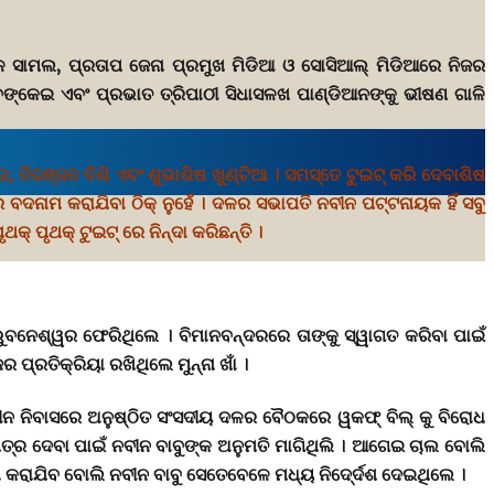
ୁଲ୍ଳ ସାମଲ, ପ୍ରତାପ ଜେନା ପ୍ରମୁଖ ମିଡିଆ ଓ ସୋସିଆଲ୍ ମିଡିଆରେ ନିଜର
 ବଙ୍କେଇ ଏବଂ ପ୍ରଭାତ ତ୍ରିପାଠୀ ସିଧାସଳଖ ପାଣ୍ଡିଆନଙ୍କୁ ଭୀଷଣ ଗାଳି
, ନିରଞ୍ଜନ ବିଶି ଏବଂ ଶୁଭାଶିଷ ଖୁଣ୍ଟିଆ । ସମସ୍ତେ ଟୁଇଟ୍ କରି ଦେବାଶିଷ
େ ବଦନାମ କରାଯିବା ଠିକ୍ ନୁହେଁ । ଦଳର ସଭାପତି ନବୀନ ପଟ୍ଟନାୟକ ହିଁ ସବୁ
୍ ପୃଥକ୍ ଟୁଇଟ୍ ରେ ନିନ୍ଦା କରିଛନ୍ତି ।
 ଭୁବନେଶ୍ୱର ଫେରିଥିଲେ । ବିମାନବନ୍ଦରରେ ତାଙ୍କୁ ସ୍ୱାଗତ କରିବା ପାଇଁ
ପ୍ରତିକ୍ରିୟା ରଖିଥିଲେ ମୁନ୍ନା ଖାଁ ।
ବୀନ ନିବାସରେ ଅନୁଷ୍ଠିତ ସଂସଦୀୟ ଦଳର ବୈଠକରେ ୱକଫ୍ ବିଲ୍ କୁ ବିରୋଧ
ପତ୍ର ଦେବା ପାଇଁ ନବୀନ ବାବୁଙ୍କ ଅନୁମତି ମାଗିଥିଲି । ଆଗେଇ ଚାଲ ବୋଲି
କରାଯିବ ବୋଲି ନବୀନ ବାବୁ ସେତେବେଳେ ମଧ୍ୟ ନିଦେ୍ର୍ଦଶ ଦେଇଥିଲେ ।