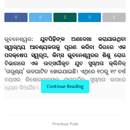
ଭୁବନେଶ୍ୱର
:
ଯୁବପିଢ଼ିଙ୍କ ଅଣଦେଖା କରାଯାଉଥିବା
ସ୍ୱାସ୍ଥ୍ୟ ଆବଶ୍ୟକତାକୁ ପୂରଣ କରିବା ଦିଗରେ ଏକ
ପଦକ୍ଷେପ ସ୍ୱରୂପ
,
କିମ୍‍ସ ଭୁବନେଶ୍ୱରର ଶିଶୁ ରୋଗ
ବିଭାଗରେ ଏକ ଉତ୍ସର୍ଗୀକୃତ ଯୁବ ସୁସ୍ଥତା କ୍ଲିନିକ୍
‘ତାରୁଣ୍ୟ’ ଉଦଘାଟିତ ହୋଇଯାଇଛି। ଏଥିରେ ୧୦ରୁ ୧୯ ବର୍ଷ
ବୟସର କିଶୋରମାନଙ୍କ ସାମଗ୍ରିକ ସୁସ୍ଥତା ଉପରେ
Continue Reading
ଧ୍ୟାନ ଦିଆଯିବ।
କିଶୋରାବସ୍ଥାରେ
ମଣିଷ
ଶରୀରରେ
ଶାରୀରିକ
,
ହରମୋନ୍‌
,
ମାନସିକ
,
ସାମାଜିକ ଓ
ଭାବପ୍ରବଣ ଜନିତ ପରିବର୍ତ୍ତନ ପରିଲକ୍ଷିତ ହୋଇଥାଏ।
Previous Post
ଏହି ସମୟରେ ଯୁବକ
ଯୁବତୀ
ମାନଙ୍କୁ ବିଶେଷ ଭାବରେ ଦୁର୍ବଳ