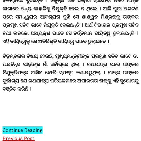
ବିଳମ୍ବରେ ବୁଝିଛନ୍ତି । ନିକୁଞ୍ଜ ଧଳ ଦିଲ୍ଲୀ ଚାଲିଯିବା ପରେ ତାଙ୍କ
ଜାଗାରେ ଅନ୍ୟ କାହାରିକୁ ନିଯୁକ୍ତି ଦେଇ ନ ଥିଲେ । ଆଜି ପୁରୀ ଅଘଟଣ
ପରେ ସମନ୍ୱୟର ଆବଶ୍ୟତା ବୁଝି ସେ ଶାଶ୍ୱତ ମିଶ୍ରଙ୍କୁ ତାଙ୍କର
ପ୍ରମୁଖ ସଚିବ ଭାବେ ନିଯୁକ୍ତି ଦେଇଛନ୍ତି । ଅର୍ଥ ବିଭାଗର ପ୍ରମୁଖ ସଚିବ
ତଥା ଇଡକୋ ଅଧ୍ୟକ୍ଷ ଭାବେ ସେ ବର୍ତ୍ତମାନ ଦାୟିତ୍ୱ ତୁଲାଉଛନ୍ତି ।
ଏହି ଦାୟିତ୍ୱକୁ ସେ ଅତିରିକ୍ତି ଦାୟିତ୍ୱ ଭାବେ ତୁଲାଇବେ ।
ବିଡ଼ମ୍ବନାର ବିଷୟ ହେଉଛି, ମୁଖ୍ୟମନ୍ତ୍ରୀଙ୍କ ପ୍ରମୁଖ ସଚିବ ଭାବେ ଡ.
ଅରବିନ୍ଦ ପାଢ଼ୀଙ୍କ ନାଁ ସର୍ବାଗ୍ରେ ଥିଲା । ରଥଯାତ୍ରା ପରେ ତାଙ୍କର
ନିଯୁକ୍ତିପତ୍ର ଆସିବ ବୋଲି ସ୍ପଷ୍ଟ ଜଣାପଡୁଥିଲା । ମାତ୍ର ତାଙ୍କର
ଦୁର୍ଭାଗ୍ୟ ଯେ ରଥଯାତ୍ରା ପରିଚାଳନାରେ ଅପାରଗତା ତାଙ୍କୁ ଏହି ସୁଯୋଗରୁ
ବଞ୍ଚିତ କରିଛି ।
Continue Reading
Previous Post