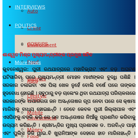
INTERVIEWS
Auto
POLITICS
Crime
GOSSIPS
Environment
ଶାଶ୍ୱତ ମିଶ୍ର ମୁଖ୍ୟମନ୍ତ୍ରୀଙ୍କ ପ୍ରମୁଖ ସଚିବ
Food
More News
ଭୁବନେଶ୍ୱର:
ପୁରୀ ରଥଯାତ୍ରାରେ ମହାବିଭ୍ରାଟ ଏବଂ ବଡ଼ ଅଘଟଣ
ଘଟିସାରିବା ପରେ ମୁଖ୍ୟମନ୍ତ୍ରୀ ମୋହନ ମାଝୀଙ୍କର ବୁଦ୍ଧି ପଶିଛି ।
Gadgets
Auto
ସରକାର ଚଳାଇବା ଏକ ପିଲା ଖେଳ ନୁହେଁ ବୋଲି ବର୍ଷେ ପରେ ତାଙ୍କର
ହୃଦବୋଧ ହୋଇଛି । ସବୁଠାରୁ ବଡ଼ ଚାଲେଂଜ ଥିବା ରଥଯାତ୍ରା ପରିଚାଳନାରେ
Lifestyle
Crime
ସରକାରଙ୍କ ଅପାରଗତା ଜନ ଅସନ୍ତୋଷର ରୂପ ନେବା ପରେ ସେ କ୍ଷମା
ମାଗିବାକୁ ବାଧ୍ୟ ହୋଇଛନ୍ତି । ତେବେ କେବଳ ପୁରୀ ଜିଲ୍ଲାପାଳ ଏବଂ
Mobile
ଏସପିଙ୍କୁ ବଦଳି କରି ସେ ଜନ ଅସନ୍ତୋଷର ନିଆଁକୁ ପ୍ରଶମିତ କରିବାକୁ
Environment
ଉଦ୍ୟମ କରିଛନ୍ତି । ଶ୍ରୀମନ୍ଦିର ମୁଖ୍ୟ ପ୍ରଶାସକ ଡ. ଅରବିନ୍ଦ ପାଢ଼ୀ
Money
ଏବଂ ପୁଲିସ ଡିଜି ୱାଇ.ବି ଖୁରାନିଆଙ୍କ ଦେହରେ ହାତ ମାରିନାହାନ୍ତି ।
Food