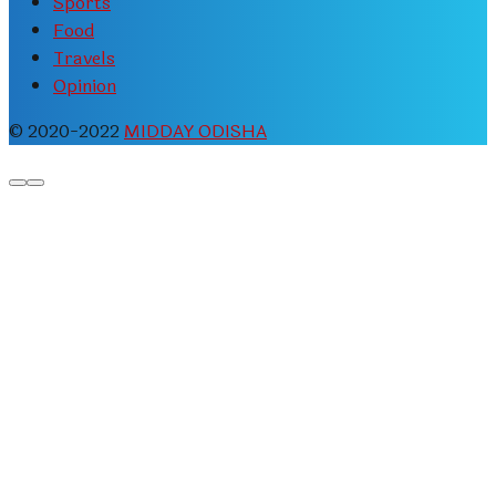
Sports
Food
Travels
Opinion
© 2020-2022
MIDDAY ODISHA