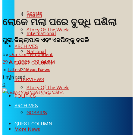
Sports
Health
ଲୋକେ ମଲା ପରେ ବୁଦ୍ଧି ପଶିଲା
Story Of The Week
International
ପୁରୀ ଜିଲ୍ଲାପାଳ ଏବଂ ଏସପିଙ୍କୁ ବଦଳି
ARCHIVES
National
by
Our Correspondent
29 Jun, 2025- 07:44 PM
GUEST COLUMN
in
Latest News
,
News
Sports
1 min read
INTERVIEWS
0
Story Of The Week
POLITICS
ARCHIVES
GOSSIPS
GUEST COLUMN
More News