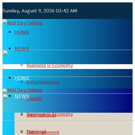
Sunday, August 9, 2026 03:42 AM
HOME
NEWS
Business & Economy
HOME
Entertainment
NEWS
Health
Business & Economy
International
National
Entertainment