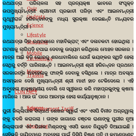
ରଥଯାତ୍ରା ପରିଚାଳନା ସହ ପ୍ରତ୍ୟକ୍ଷ ଭାବରେ ସଂପୃକ୍ତ
Quiz
ଉପମୁଖ୍ୟମନ୍ତ୍ରୀ ଶ୍ରୀମତୀ ପ୍ରଭାତୀ ପରିଡ଼ା ଏବଂ ଆଇନମନ୍ତ୍ରୀ
Gadgets
ପୃଥ୍ୱୀରାଜ ହରିଚନ୍ଦନଙ୍କୁ ମଧ୍ୟ ସୁରକ୍ଷା ଦେଇଛନ୍ତି ମାନ୍ୟବର
Science
ମୁଖ୍ୟମନ୍ତ୍ରୀ ।
Lifestyle
ରଥଯାତ୍ରା ଦିନ ରଥଟଣାରେ ମହାବିଭ୍ରାଟ୍ ଏବଂ ଦଳାଚକଟା ହୋଇଥିଲା ।
Shopping
ଘଟଣାକୁ ଲାଗିପଡ଼ି ଚପାଇ ଦେବାକୁ ଉଦ୍ୟମ କରିଥିଲେ ମୋହନ ସରକାର ।
Mobile
ମାତ୍ର ଆଜି ବଡ଼ି ଭୋରରୁ ଶରଧାବାଲିରେ ଯେଉଁ ଭୟଙ୍କର ସ୍ଥିତି ହେଲା
Technology
ସେଥିରୁ ବର୍ତ୍ତି ପାରିନାହାନ୍ତି । ଆଇନମନ୍ତ୍ରୀ ଶ୍ରୀ ହରିଚନ୍ଦନ ପ୍ରଥମେ
Money
ସରକାରଙ୍କ ଅବହେଳାକୁ ଫାଙ୍କି ଦେବାକୁ ବସିଥିଲେ । ମାତ୍ର ଅବସ୍ଥା
Travels
ଅସମ୍ଭାଳ ଦେଖି ମୁଖ୍ୟମନ୍ତ୍ରୀ ଶ୍ରୀ ମାଝୀ ହାତ ଟେକିଦେଲେ । ଏହି
ଅବହେଳା ଅକ୍ଷମଣୀୟ ବୋଲି ସେ ସ୍ୱୀକାର କରି ମହାପ୍ରଭୁଙ୍କୁ କ୍ଷମା
Quiz
CONTACT
ମାଗିଲେ । ଆଉ ତା’ ପରେ ଆରମ୍ଭ ହେଲା କାର୍ଯ୍ୟାନୁଷ୍ଠାନ ।
Science
Advertisement Tariff
ପୁରୀ ଜିଲ୍ଲାପାଳ ସିଦ୍ଧାର୍ଥ ଶେଖର ସ୍ୱାଇଁ ଏବଂ ଏସପି ବିନୀତ ଅଗ୍ରୱାଲ୍
ଙ୍କୁ ବଦଳି କରାଗଲା । ତାଙ୍କ ଜାଗାରେ ଚଞ୍ଚଳ ରାଣାଙ୍କୁ ପୁରୀର ନୂଆ
Shopping
ଜିଲ୍ଲାପାଳ ଏବଂ ପିନାକ ମିଶ୍ରଙ୍କୁ ଏସପି ଭାବେ ନିଯୁକ୍ତି ଦିଆଯାଇଛି ।
ସେହିଭଳି ଦାୟିତ୍ୱରେ ଅବହେଳା ପାଇଁ ଡିସିପି ବିଷ୍ଣୁ ପତି ଓ କମାଣ୍ଡାଣ୍ଟ