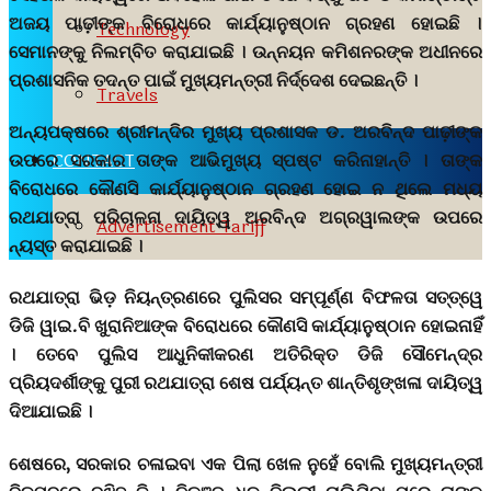
ଅଜୟ ପାଢ଼ୀଙ୍କ ବିରୋଧରେ କାର୍ଯ୍ୟାନୁଷ୍ଠାନ ଗ୍ରହଣ ହୋଇଛି ।
Technology
ସେମାନଙ୍କୁ ନିଲମ୍ବିତ କରାଯାଇଛି । ଉନ୍ନୟନ କମିଶନରଙ୍କ ଅଧୀନରେ
ପ୍ରଶାସନିକ ତଦନ୍ତ ପାଇଁ ମୁଖ୍ୟମନ୍ତ୍ରୀ ନିର୍ଦ୍ଦେଶ ଦେଇଛନ୍ତି ।
Travels
ଅନ୍ୟପକ୍ଷରେ ଶ୍ରୀମନ୍ଦିର ମୁଖ୍ୟ ପ୍ରଶାସକ ଡ. ଅରବିନ୍ଦ ପାଢ଼ୀଙ୍କ
CONTACT
ଉପରେ ସରକାର ତାଙ୍କ ଆଭିମୁଖ୍ୟ ସ୍ପଷ୍ଟ କରିନାହାନ୍ତି । ତାଙ୍କ
ବିରୋଧରେ କୌଣସି କାର୍ଯ୍ୟାନୁଷ୍ଠାନ ଗ୍ରହଣ ହୋଇ ନ ଥିଲେ ମଧ୍ୟ
ରଥଯାତ୍ରା ପରିଚାଳନା ଦାୟିତ୍ୱ ଅରବିନ୍ଦ ଅଗ୍ରୱାଲଙ୍କ ଉପରେ
Advertisement Tariff
ନ୍ୟସ୍ତ କରାଯାଇଛି ।
ରଥଯାତ୍ରା ଭିଡ଼ ନିୟନ୍ତ୍ରଣରେ ପୁଲିସର ସମ୍ପୂର୍ଣ୍ଣ ବିଫଳତା ସତ୍ତ୍ୱେ
ଡିଜି ୱାଇ.ବି ଖୁରାନିଆଙ୍କ ବିରୋଧରେ କୌଣସି କାର୍ଯ୍ୟାନୁଷ୍ଠାନ ହୋଇନାହିଁ
। ତେବେ ପୁଲିସ ଆଧୁନିକୀକରଣ ଅତିରିକ୍ତ ଡିଜି ସୌମେନ୍ଦ୍ର
ପ୍ରିୟଦର୍ଶୀଙ୍କୁ ପୁରୀ ରଥଯାତ୍ରା ଶେଷ ପର୍ଯ୍ୟନ୍ତ ଶାନ୍ତିଶୃଙ୍ଖଳା ଦାୟିତ୍ୱ
ଦିଆଯାଇଛି ।
ଶେଷରେ, ସରକାର ଚଳାଇବା ଏକ ପିଲା ଖେଳ ନୁହେଁ ବୋଲି ମୁଖ୍ୟମନ୍ତ୍ରୀ