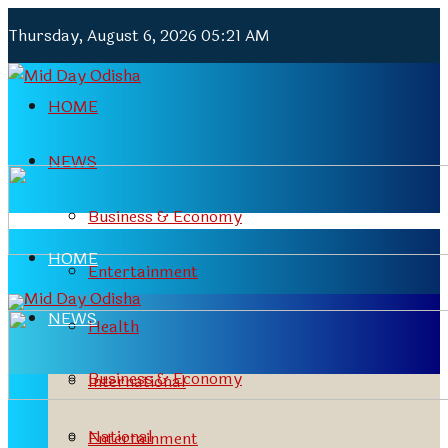
Thursday, August 6, 2026 05:21 AM
HOME
NEWS
Business & Economy
HOME
Entertainment
NEWS
Health
Business & Economy
International
National
Entertainment