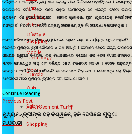
କରିଥିଲେ । ଅପରାହ୍ନ ପ୍ରାୟ ୩ଟା ବେଳକୁ ଯାଇ ନିର୍ଯାସରେ ପହଞ୍ଚିଥିଲେ । ଉଭୟଙ୍କୁ
Quiz
ମନାଇବାରେ ସମର୍ଥ ହେବା ପରେ ରାହୁଲ ସେମାନଙ୍କ ସହ ଏକତ୍ର ଫଟୋ ଉଠାଇ
Gadgets
ପ୍ରଥମେ ଏକ ଟୁଇଟ୍ କରିଥିଲେ । ଯାହାର କ୍ୟାପସନ୍ ଥିଲା ‘ୟୁନାଇଟେଡ଼ କଲର୍ସ ଅଫ
Science
ରାଜସ୍ଥାନ’ । ପରେ ଏଆଇସିସି ପକ୍ଷରୁ ଗେହେଲଟ୍ ଙ୍କ ନାଁ ଘୋଷଣା କରାଯାଇଥିଲା ।
Lifestyle
ତେବେ ଛତିଶଗଡ଼ରେ କିଏ ମୁଖ୍ୟମନ୍ତ୍ରୀ ହେବେ ତାହା ଏ ପର୍ଯ୍ୟନ୍ତ ସ୍ଥିର ହୋଇନି ।
Shopping
ସେଠାରେ ମୁଖ୍ୟମନ୍ତ୍ରୀ ଦୌଡରେ ୪ ଜଣ ଅଛନ୍ତି । ସେମାନେ ହେଲେ ରାଜ୍ୟ କଂଗ୍ରେସ
Mobile
ସଭାପତି ଭୂପେଶ ବାଘେଲ, ଗତ ବିଧାନସଭାରେ ବିରୋଧୀ ଦଳ ନେତା ଟି.ଏସ.ସିଂହଦେଓ,
Technology
ସାଂସଦ ତାମରଧ୍ୱଜ ସାହୁ ଏବଂ ବରିଷ୍ଠ ନେତା ଚରଣଦାସ ମହନ୍ତ । ତେବେ ରାହୁଲଙ୍କ
Money
ଡାକରାରେ ଆଜି ଦିଲ୍ଲୀ ଆସିଛନ୍ତି ବାଘେଲ ଏବଂ ସିଂହଦେଓ । ସେମାନଙ୍କ ସହ ବିଚାର
Travels
ଆଲୋଚନା ପରେ ମୁଖ୍ୟମନ୍ତ୍ରୀଙ୍କ ନାମ ଘୋଷଣା ହେବ ।
Quiz
CONTACT
Continue Reading
Previous Post
Science
Advertisement Tariff
ମୁଖ୍ୟମନ୍ତ୍ରୀଙ୍କ ସହ ବିଶ୍ୱକପ୍ ହକି ଦେଖିଲେ ପୁରୁଣା
ମାଓବାଦୀ
Shopping