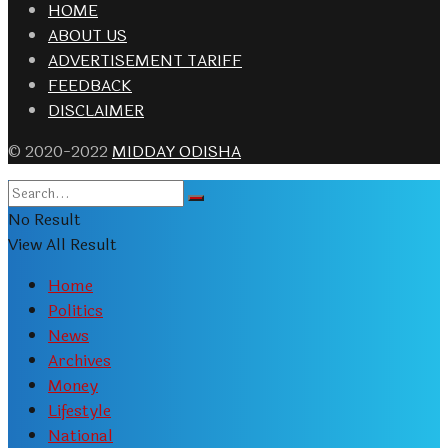
HOME
ABOUT US
ADVERTISEMENT TARIFF
FEEDBACK
DISCLAIMER
© 2020-2022
MIDDAY ODISHA
No Result
View All Result
Home
Politics
News
Archives
Money
Lifestyle
National