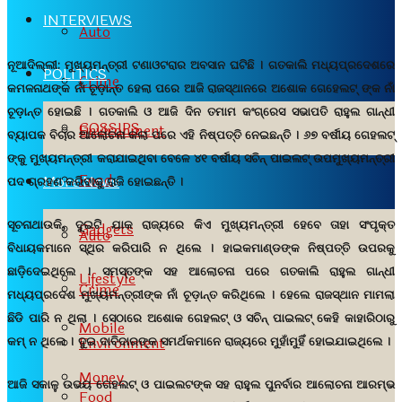
INTERVIEWS
Auto
ନୂଆଦିଲ୍ଲୀ:
ମୁଖ୍ୟମନ୍ତ୍ରୀ ଟଣାଓଟରାର ଅବସାନ ଘଟିଛି । ଗତକାଲି ମଧ୍ୟପ୍ରଦେଶରେ
POLITICS
Crime
କମଳନାଥଙ୍କ ନାଁ ଚୂଡ଼ାନ୍ତ ହେଲା ପରେ ଆଜି ରାଜସ୍ଥାନରେ ଅଶୋକ ଗେହେଲଟ୍ ଙ୍କ ନାଁ
ଚୂଡ଼ାନ୍ତ ହୋଇଛି । ଗତକାଲି ଓ ଆଜି ଦିନ ତମାମ କଂଗ୍ରେସ ସଭାପତି ରାହୁଲ ଗାନ୍ଧୀ
GOSSIPS
Environment
ବ୍ୟାପକ ବିଚାର ଆଲୋଚନା କଲା ପରେ ଏହି ନିଷ୍ପତ୍ତି ନେଇଛନ୍ତି । ୬୭ ବର୍ଷୀୟ ଗେହଲଟ୍
ଙ୍କୁ ମୁଖ୍ୟମନ୍ତ୍ରୀ କରାଯାଇଥିବା ବେଳେ ୪୧ ବର୍ଷୀୟ ସଚିନ୍ ପାଇଲଟ୍ ଉପମୁଖ୍ୟମନ୍ତ୍ରୀ
Food
More News
ପଦ ଗ୍ରହଣ କରିବାକୁ ରାଜି ହୋଇଛନ୍ତି ।
ସୂଚନାଥାଉକି, ଦୁଇଟି ଯାକ ରାଜ୍ୟରେ କିଏ ମୁଖ୍ୟମନ୍ତ୍ରୀ ହେବେ ତାହା ସଂପୃକ୍ତ
Gadgets
Auto
ବିଧାୟକମାନେ ସ୍ଥିର କରିପାରି ନ ଥିଲେ । ହାଇକମାଣ୍ଡଙ୍କ ନିଷ୍ପତ୍ତି ଉପରକୁ
ଛାଡ଼ିଦେଇଥିଲେ । ସମସ୍ତଙ୍କ ସହ ଆଲୋଚନା ପରେ ଗତକାଲି ରାହୁଲ ଗାନ୍ଧୀ
Lifestyle
Crime
ମଧ୍ୟପ୍ରଦେଶ ମୁଖ୍ୟମନ୍ତ୍ରୀଙ୍କ ନାଁ ଚୂଡ଼ାନ୍ତ କରିଥିଲେ । ହେଲେ ରାଜସ୍ଥାନ ମାମଲା
ଛିଡି ପାରି ନ ଥିଲା । ସେଠାରେ ଅଶୋକ ଗେହଲଟ୍ ଓ ସଚିନ୍ ପାଇଲଟ୍ କେହି କାହାରିଠାରୁ
Mobile
Environment
କମ୍ ନ ଥିଲେ । ଦୁଇ ଦାବିଦାରଙ୍କ ସମର୍ଥକମାନେ ରାଜ୍ୟରେ ମୁହାଁମୁହିଁ ହୋଇଯାଇଥିଲେ ।
Money
ଆଜି ସକାଳୁ ଉଭୟ ଗେହଲଟ୍ ଓ ପାଇଲଟଙ୍କ ସହ ରାହୁଲ ପୁନର୍ବାର ଆଲୋଚନା ଆରମ୍ଭ
Food