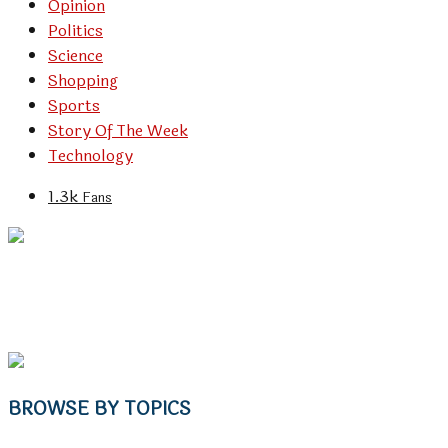
Opinion
Politics
Science
Shopping
Sports
Story Of The Week
Technology
1.3k
Fans
BROWSE BY TOPICS