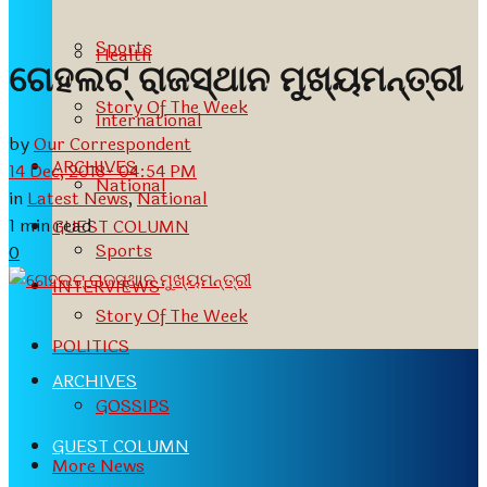
Sports
Health
ଗେହଲଟ୍ ରାଜସ୍ଥାନ ମୁଖ୍ୟମନ୍ତ୍ରୀ
Story Of The Week
International
by
Our Correspondent
ARCHIVES
14 Dec, 2018- 04:54 PM
National
in
Latest News
,
National
1 min read
GUEST COLUMN
Sports
0
INTERVIEWS
Story Of The Week
POLITICS
ARCHIVES
GOSSIPS
GUEST COLUMN
More News