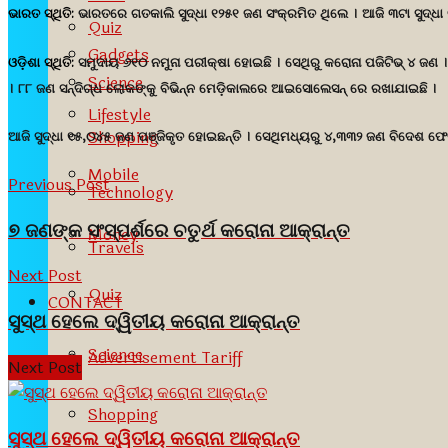
ଭାରତ ସ୍ଥିତି:
ଭାରତରେ ଗତକାଲି ସୁଦ୍ଧା ୧୨୫୧ ଜଣ ସଂକ୍ରମିତ ଥିଲେ । ଆଜି ୩ଟା ସୁଦ୍ଧା ତା
Quiz
Gadgets
ଓଡ଼ିଶା ସ୍ଥିତି:
ସମୁଦାୟ ୬୧୦ ନମୁନା ପରୀକ୍ଷା ହୋଇଛି । ସେଥିରୁ କରୋନା ପଜିଟିଭ୍ ୪ ଜଣ । 
Science
। ୮୮ ଜଣ ସନ୍ଦିଗ୍ଧ ଲୋକଙ୍କୁ ବିଭିନ୍ନ ମେଡ଼ିକାଲରେ ଆଇସୋଲେସନ୍ ରେ ରଖାଯାଇଛି ।
Lifestyle
Shopping
ଆଜି ସୁଦ୍ଧା ୧୫,୦୪୫ ଜଣ ପଞ୍ଜିକୃତ ହୋଇଛନ୍ତି । ସେଥିମଧ୍ୟରୁ ୪,୩୩୨ ଜଣ ବିଦେଶ ଫେର
Mobile
Previous Post
Technology
୭ ଜଣଙ୍କ ସଂସ୍ପର୍ଶରେ ଚତୁର୍ଥ କରୋନା ଆକ୍ରାନ୍ତ
Money
Travels
Next Post
Quiz
CONTACT
ସୁସ୍ଥ ହେଲେ ଦ୍ୱିତୀୟ କରୋନା ଆକ୍ରାନ୍ତ
Science
Advertisement Tariff
Next Post
Shopping
ସୁସ୍ଥ ହେଲେ ଦ୍ୱିତୀୟ କରୋନା ଆକ୍ରାନ୍ତ