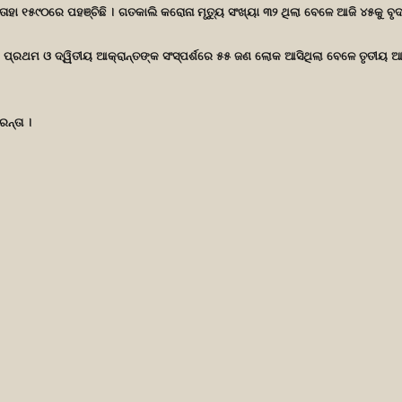
ହା ୧୫୯୦ରେ ପହଞ୍ଚିଛି । ଗତକାଲି କରୋନା ମୃତ୍ୟୁ ସଂଖ୍ୟା ୩୨ ଥିଲା ବେଳେ ଆଜି ୪୫କୁ ବୃଦ୍
ପ୍ରଥମ ଓ ଦ୍ୱିତୀୟ ଆକ୍ରାନ୍ତଙ୍କ ସଂସ୍ପର୍ଶରେ ୫୫ ଜଣ ଲୋକ ଆସିଥିଲା ବେଳେ ତୃତୀୟ ଆକ୍ରା
ନ୍ତା ।