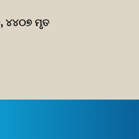
ତ, ୪୪୦୭ ମୃତ