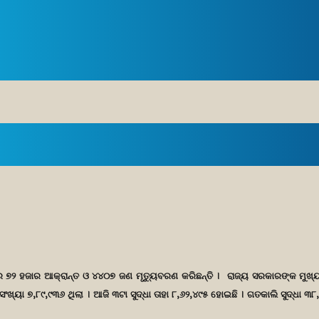
େ ୭୨ ହଜାର ଆକ୍ରାନ୍ତ ଓ ୪୪୦୭ ଜଣ ମୃତ୍ୟୁବରଣ କରିଛନ୍ତି । ରାଜ୍ୟ ସରକାରଙ୍କ ମୁଖ୍ୟ
ଖ୍ୟା ୭,୮୯,୯୩୬ ଥିଲା । ଆଜି ୩ଟା ସୁଦ୍ଧା ତାହା ୮,୬୨,୪୯୫ ହୋଇଛି । ଗତକାଲି ସୁଦ୍ଧା ୩୮