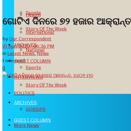
Sports
Health
ଗୋଟିଏ ଦିନରେ ୭୨ ହଜାର ଆକ୍ରାନ୍
Story Of The Week
International
by
Our Correspondent
ARCHIVES
01 Apr, 2020- 06:36 PM
National
in
Latest News
,
News
1 min read
GUEST COLUMN
Sports
0
INTERVIEWS
Story Of The Week
POLITICS
ARCHIVES
GOSSIPS
GUEST COLUMN
More News