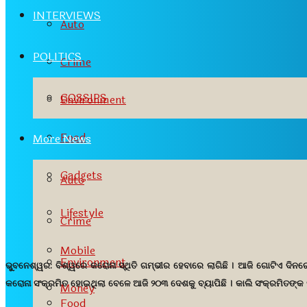
INTERVIEWS
Auto
POLITICS
Crime
GOSSIPS
Environment
Food
More News
Gadgets
Auto
Lifestyle
Crime
Mobile
Environment
ଭୁୁବନେଶ୍ୱର:
ବିଶ୍ୱରେ କରୋନା ସ୍ଥିତି ଗମ୍ଭୀର ହେବାରେ ଲାଗିଛି । ଆଜି ଗୋଟିଏ ଦିନର
କରୋନା ସଂକ୍ରମିତ ହୋଇଥିଲା ବେଳେ ଆଜି ୨୦୩ ଦେଶକୁ ବ୍ୟାପିଛି । କାଲି ସଂକ୍ରମିତଙ୍କ ସଂ
Money
Food