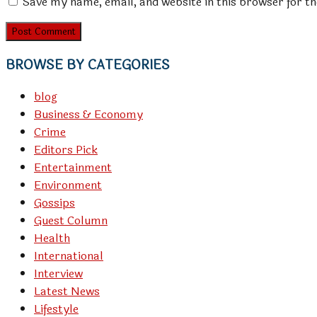
Save my name, email, and website in this browser for t
BROWSE BY CATEGORIES
blog
Business & Economy
Crime
Editors Pick
Entertainment
Environment
Gossips
Guest Column
Health
International
Interview
Latest News
Lifestyle