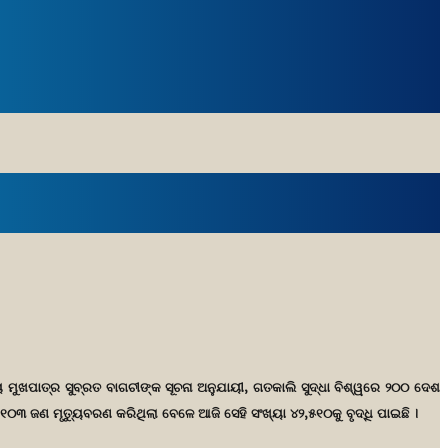
 ମୁଖପାତ୍ର ସୁବ୍ରତ ବାଗଚୀଙ୍କ ସୂଚନା ଅନୁଯାୟୀ, ଗତକାଲି ସୁଦ୍ଧା ବିଶ୍ୱରେ ୨୦୦ ଦେଶ
,୧୦୩ ଜଣ ମୃତ୍ୟୁବରଣ କରିଥିଲା ବେଳେ ଆଜି ସେହି ସଂଖ୍ୟା ୪୨,୫୧୦କୁ ବୃଦ୍ଧି ପାଇଛି ।