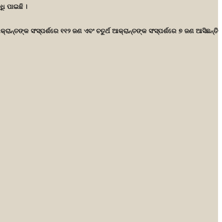
ଧି ପାଇଛି ।
ନ୍ତଙ୍କ ସଂସ୍ପର୍ଶରେ ୧୧୨ ଜଣ ଏବଂ ଚତୁର୍ଥ ଆକ୍ରାନ୍ତଙ୍କ ସଂସ୍ପର୍ଶରେ ୭ ଜଣ ଆସିଛନ୍ତି