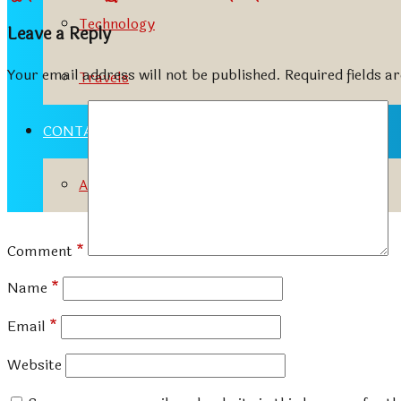
Technology
Leave a Reply
Your email address will not be published.
Required fields 
Travels
CONTACT
Advertisement Tariff
Comment
*
Name
*
Email
*
Website