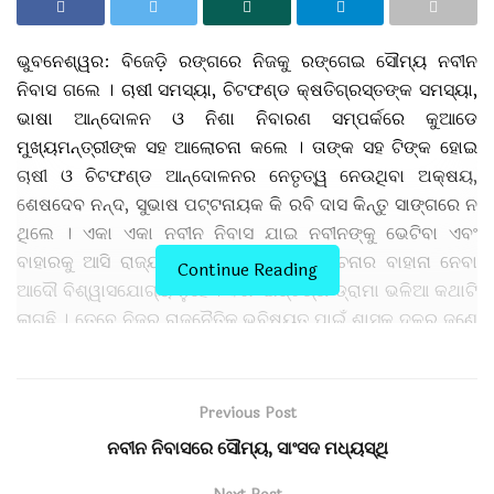
ଭୁବନେଶ୍ୱର: ବିଜେଡ଼ି ରଙ୍ଗରେ ନିଜକୁ ରଙ୍ଗେଇ ସୌମ୍ୟ ନବୀନ
ନିବାସ ଗଲେ । ଚାଷୀ ସମସ୍ୟା, ଚିଟଫଣ୍ଡ କ୍ଷତିଗ୍ରସ୍ତଙ୍କ ସମସ୍ୟା,
ଭାଷା ଆନ୍ଦୋଳନ ଓ ନିଶା ନିବାରଣ ସମ୍ପର୍କରେ କୁଆଡେ
ମୁଖ୍ୟମନ୍ତ୍ରୀଙ୍କ ସହ ଆଲୋଚନା କଲେ । ତାଙ୍କ ସହ ଟିଙ୍କ ହୋଇ
ଚାଷୀ ଓ ଚିଟଫଣ୍ଡ ଆନ୍ଦୋଳନର ନେତୃତ୍ୱ ନେଉଥିବା ଅକ୍ଷୟ,
ଶେଷଦେବ ନନ୍ଦ, ସୁଭାଷ ପଟ୍ଟନାୟକ କି ରବି ଦାସ କିନ୍ତୁ ସାଙ୍ଗରେ ନ
ଥିଲେ । ଏକା ଏକା ନବୀନ ନିବାସ ଯାଇ ନବୀନଙ୍କୁ ଭେଟିବା ଏବଂ
ବାହାରକୁ ଆସି ରାଜ୍ୟ ସ୍ୱାର୍ଥ ପ୍ରସଙ୍ଗ ଆଲୋଚନାର ବାହାନା ନେବା
Continue Reading
ଆଦୌ ବିଶ୍ୱାସଯୋଗ୍ୟ ନୁହେଁ । ବରଂ ଇଷ୍ଟର୍ଣ୍ଣ ଡ୍ରାମା ଭଳିଆ କଥାଟି
ଲାଗୁଛି । ତେବେ ନିଜର ରାଜନୈତିକ ଭବିଷ୍ୟତ ପାଇଁ ଶାସକ ଦଳର ଜଣେ
ଚିଟଫଣ୍ଡ କଳଙ୍କିତ ସାଂସଦଙ୍କ ମଧ୍ୟସ୍ଥତାରେ ସୌମ୍ୟ ନବୀନ
ନିବାସକୁ ଯିବା ଖବର “ମିଡ଼-ଡ଼େ ଓଡ଼ିଶା” ଲେଖିବା ପରେ ରାଜ୍ୟ
ରାଜନୀତିରେ ହଇଚଇ ସୃଷ୍ଟି ହୋଇଛି ।
Previous Post
ନବୀନ ନିବାସରେ ସୌମ୍ୟ, ସାଂସଦ ମଧ୍ୟସ୍ଥି
ନିଜର ବ୍ୟକ୍ତିଗତ ଅଭିସନ୍ଧି ଧରାପଡ଼ିଯିବା ପରେ ସୌମ୍ୟ ଫାଙ୍କିବାକୁ
ଉଦ୍ୟମ ଆରମ୍ଭ କରିଛନ୍ତି । ଆଜି କହିଛନ୍ତି ଯେ ସେ ଶାଗ ମାଛ ଦରରେ