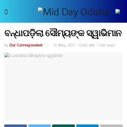
ବନ୍ଧାପଡ଼ିଲା ସୌମ୍ୟଙ୍କ ସ୍ୱାଭିମାନ
by
Our Correspondent
15 May, 2017- 12:46 AM
1 min read