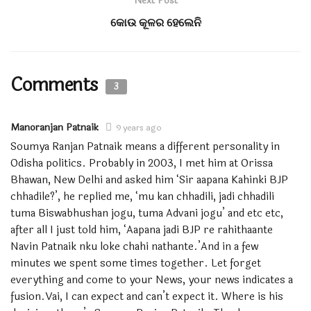
Next Post
ବିକ୍ରୀ ହେବା ଲୋକ ନୁହଁନ୍ତି କି ସହଜରେ ବିକ୍ରୀ ହୋଇପାରିବେ ନାହିଁ ।
କୋଉ କୂଳର ହେଲେନି
ରାଜନୈତିକ ପର୍ଯ୍ୟବେକ୍ଷକଙ୍କ ମତରେ ସୌମ୍ୟ ବିଲକୁଲ୍ ଭୁଲ୍
କହିନାହାନ୍ତି । ତାଙ୍କ ଭଳି ଦାମୀ ମଣିଷକୁ ଶାଗ ମାଛ ଦରରେ କାହିଁକି ବା
କିଏ ନବ ? ଯାହା ହବ ଚଢ଼ା ମୂଲଚାଲରେ । ମନି ଓ ମିଡ଼ିଆ ପାୱାରରେ
Comments
ବୈଜୟନ୍ତ ପଣ୍ଡା ଓ ଭର୍ତ୍ତୃହରି ମହତାବଙ୍କଠାରୁ ସେ କମ୍ ନୁହଁନ୍ତି ।
3
ବିଜେଡ଼ିରେ ଏହି ଦୁଇ ସାଂସଦଙ୍କର ଏବେକାର ଭୂମିକା ଯାହା ସୌମ୍ୟ ହିଁ
ଏକମାତ୍ର ବିକଳ୍ପ ଭାବେ ନିଜକୁ ଚିତ୍ରଣ କରିବାରେ ଅସୁବିଧା ନାହିଁ ।
Manoranjan Patnaik
9 years ago
ଅବଶ୍ୟ ନବୀନ ତାଙ୍କୁ କେମିତି ଗ୍ରହଣ କରୁଛନ୍ତି ତାହା କେବଳ
Soumya Ranjan Patnaik means a different personality in
ଦେଖିବାର କଥା । ବଡ଼କଥାଟି ହେଉଛି, ସୌମ୍ୟ ତାଙ୍କ ବୟାନରେ
Odisha politics. Probably in 2003, I met him at Orissa
ବିଜେଡ଼ିରେ ମିଶିବା ଚର୍ଚ୍ଚାକୁ ସିଧାସଳଖ ଅସ୍ୱୀକାର କରିନାହାନ୍ତି ।
Bhawan, New Delhi and asked him ‘Sir aapana Kahinki BJP
କେଉଁଠି ବି ବିଜେଡ଼ି ବିରୋଧରେ ପଦୁଟିଏ କହିନାହାନ୍ତି । ବରଂ ବିଜେଡ଼ି
chhadile?’, he replied me, ‘mu kan chhadili, jadi chhadili
ସପକ୍ଷରେ ଅଧାଅଧି ଓକିଲାତି କରିଛନ୍ତି ।
tuma Biswabhushan jogu, tuma Advani jogu’ and etc etc,
after all I just told him, ‘Aapana jadi BJP re rahithaante
ପ୍ରଶ୍ନ ଉଠୁଛି, ଚାଷୀ, ଚିଟଫଣ୍ଡ ଜମାକାରୀଙ୍କ ପ୍ରତି ଦରଦ
Navin Patnaik nku loke chahi nathante.’And in a few
ଦେଖାଉଥିବା ସୌମ୍ୟ ଯଦି ମୁଖ୍ୟମନ୍ତ୍ରୀଙ୍କୁ ସେମାନଙ୍କ ସମସ୍ୟା
minutes we spent some times together. Let forget
ଜଣାଇବାକୁ ଚାହୁଁଥିଲେ ତେବେ ଏକୁଟିଆ ଲୁଚିଲା ଭଳି ଯାଇଥିଲେ କାହିଁକି ?
everything and come to your News, your news indicates a
ଚାଷୀ ଆନେ୍ଦାଳନର ଅକ୍ଷୟ, ଶେଷଦେବ ନନ୍ଦ, ଭାଷା ଆନ୍ଦୋଳନର
fusion.Vai, I can expect and can’t expect it. Where is his
ସୁଭାଷ ପଟ୍ଟନାୟକ କି ଚିଟଫଣ୍ଡ ଜମାକାରୀ କ୍ଷତିଗ୍ରସ୍ତ ସୁରକ୍ଷା