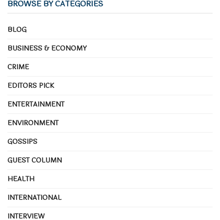
BROWSE BY CATEGORIES
ପଦାରେ ପଡ଼ିଯିବା ଭୟରେ ଜକେଇ ବସିଛନ୍ତି । କାହାର ସାହାଯ୍ୟ
ଲୋଡିଲେ କାଳେ ଧରାପଡ଼ିଯିବେ ସେଇ ଛାନିଆଁ ସେମାନଙ୍କୁ ଘାରିଛି ।
BLOG
ଅଜାଗା ଘା ଭଳି ସେମାନେ କହିପାରୁନାହାନ୍ତି କି ଗଳିବାର ରାସ୍ତା
ଦେଖିପାରୁନାହାନ୍ତି । ଟଙ୍କାକୁ ଧରି ସେମାନେ ମୁଣ୍ଡ ପିଟୁଛନ୍ତି ।
BUSINESS & ECONOMY
CRIME
EDITORS PICK
ENTERTAINMENT
ENVIRONMENT
GOSSIPS
GUEST COLUMN
HEALTH
INTERNATIONAL
INTERVIEW