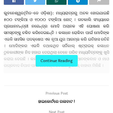
ଭୁବନେଶ୍ୱର(ମିଡ-ଡେ ଓଡ଼ିଶା): ମଧ୍ୟରାତ୍ରରୁ ଅଚଳ ହୋଇଯାଇଛି
୫୦୦ ଟଙ୍କିଆ ଓ ୧୦୦୦ ଟଙ୍କିଆ ନୋଟ୍ । ଗତକାଲି ସଂଧ୍ୟାରେ
ପ୍ରଧାନମନ୍ତ୍ରୀ ନରେନ୍ଦ୍ର ମୋଦି ଅଚାନକ ଏହି ଘୋଷଣା କରି
ସମସ୍ତଙ୍କୁ ଚକିତ କରିଦେଇଛନ୍ତି । କଳାଧନ ରୋକିବା ପାଇଁ ମୋଦିଙ୍କ
ଏଭଳି ସାହସିକ ପଦକ୍ଷେପ ଏକ ନୂଆ ଯୁଗ ଆରମ୍ଭ କରି ଇତିହାସ ରଚିଛି
। ମୋଦିଙ୍କର ଏଭଳିି ତଥାକଥିତ ସର୍ଜିକାଲ୍ ଷ୍ଟ୍ରାଇକ୍ କଳାଧନ
ଠୁଳକାରୀଙ୍କ ନିଦ ହଜାଇ ଦେଇଥିଲା ବେଳେ ଗରିବ ମଧ୍ୟବିତ୍ତଙ୍କୁ ଖୁସି
କରାଇ ଦେଇଛି । କଳାଧନ ରୋକିବା ସହ ଦେଶରୁ ଆତଙ୍କବାଦ ଓ ମାଓ
Continue Reading
ଉଗ୍ରବାଦ ନିପାତ ପାଇଁ ମୋଦିଙ୍କ ହତିଆରକୁ ବେଶ୍ ବାହାବା ମିଳିଛି ।
ଦେଶର ବିକାଶରେ କଳାଧନ ସବୁବେଳେ ବଡ଼ ବାଧକ ସାଜିଛି । ମାତ୍ର ୧୦
ରୁ ୧୫ ପ୍ରତିଶତ ଲୋକଙ୍କ ହାତରେ ପ୍ରଚୁର ଟଙ୍କା ଠୁଳ ଥିବା ବେଳେ
ଅବଶିଷ୍ଟ ଲୋକ ଭଲକରି ଗଣ୍ଡେ ଖାଇ ଜୀବନ ଜୀଇଁପାରୁ ନାହାନ୍ତି ।
Previous Post
ୱିକି ଲିକ୍ସ ରିପୋର୍ଟ ଅନୁଯାୟୀ ବିଦେଶୀ ବ୍ୟାଙ୍କରେ ମାତ୍ର ୨୦୦୦
ହାଇକୋର୍ଟରେ ଗଳାବାଟ !
ଭାରତୀୟଙ୍କର ୧.୩ ଟ୍ରିଲିୟନ୍ ଡଲାର୍ ଟଙ୍କା ଜମା ରହିଛି । ଟିକସ
ଫାଙ୍କିବା ପାଇଁ ଏହି ଭାରତୀୟମାନେ ବିଦେଶ ବ୍ୟାଙ୍କରେ ଏହି ବିପୁଳ
Next Post