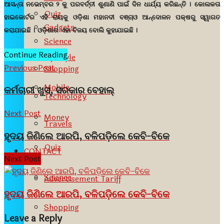
ଆସନ୍ତା ନଭେମ୍ବର ୨ କୁ ପରବର୍ତ୍ତୀ ଶୁଣାଣି ପାଇଁ ଦିନ ଧାର୍ଯ୍ୟ କରିଛନ୍ତି । କୋଲକତା
Quiz
ହାଇକୋର୍ଟର ଏହି ରାୟକୁ ଓଡ଼ିଶା ମହାନଦୀ ବଞ୍ଚାଓ ଆନ୍ଦୋଳନ ପକ୍ଷରୁ ସ୍ୱାଗତ
Gadgets
କରାଯାଇଛି । ଓଡ଼ିଶାର ଏହା ବିଜୟ ବୋଲି କୁହାଯାଇଛି ।
Science
Continue Reading
Lifestyle
Previous Post
Shopping
Mobile
କର୍ମଚାରୀ ଖୁସ୍, ସରକାର ବେହାଲ୍
Technology
Next Post
Money
Travels
ହୃଦୟ ଜିଣିଲେ ଆରପି, ବଳିପଡ଼ିଲେ କେବି-ବିକେ
Quiz
CONTACT
Next Post
Science
Advertisement Tariff
ହୃଦୟ ଜିଣିଲେ ଆରପି, ବଳିପଡ଼ିଲେ କେବି-ବିକେ
Shopping
Leave a Reply