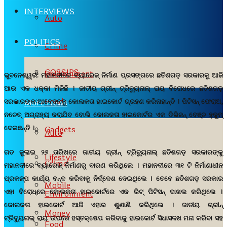
INTERVIEWS
Auto
POLITICS
Crime
GOSSIPS
Environment
ଭୁବନେଶ୍ୱର:
ମହାନଦୀରେ ବ୍ୟାରେଜ୍ ନିର୍ମାଣ ପ୍ରସଙ୍ଗରେ ଛତିଶଗଡ଼ ସରକାରକୁ ଆଜି
ଆଉ ଏକ ଧକ୍କା ମିଳିଛି । ଜାତୀୟ ଗ୍ରୀନ୍ ଟ୍ରିବ୍ୟୁନାଲ୍ ରାୟ ବିରୋଧରେ ଛତିଶଗଡ଼
Food
More News
ସରକାରଙ୍କ ଆବେଦନକୁ କୋଲକତା ହାଇକୋର୍ଟ ଗ୍ରହଣ କରିନାହାନ୍ତି । ପିଟିସନ୍ ଫେରାଅ,
ନଚେତ୍ ଅଗ୍ରାହ୍ୟ କରାଯିବ ବୋଲି କୋଲକତା ହାଇକୋର୍ଟର ଏକ ଡିଭିଜନ୍ ବେଞ୍ଚ ହୁକୁମ୍
ଦେଇଛନ୍ତି ।
Gadgets
Auto
ଗତ ଜୁଲାଇ ୨୬ ତାରିଖରେ ଜାତୀୟ ଗ୍ରୀନ୍ ଟ୍ରିବ୍ୟୁନାଲ୍ ଛତିଶଗଡ଼ ସରକାରଙ୍କୁ
Lifestyle
Crime
ମହାନଦୀରେ ବ୍ୟାରେଜ୍ ନିର୍ମାଣରୁ ବାରଣ କରିଥିଲେ । ମହାନଦୀରେ ୩୧ ଟି ନିର୍ମାଣାଧୀନ
ପ୍ରକଳ୍ପ କାର୍ଯ୍ୟ ବନ୍ଦ କରିବାକୁ ନିର୍ଦ୍ଦେଶ ଦେଇଥିଲେ । ତେବେ ଛତିଶଗଡ଼ ସରକାର
Mobile
ଏହା ବିରୋଧରେ କୋଲକତା ହାଇକୋର୍ଟରେ ଏକ ରିଟ୍ ପିଟିସନ୍ ଦାଖଲ କରିଥିଲେ ।
Environment
କୋଲକତା ହାଇକୋର୍ଟ ଆଜି ଏହାର ଶୁଣାଣି କରିଥିଲେ । ଜାତୀୟ ଗ୍ରୀନ୍
Money
ଟ୍ରିବ୍ୟୁନାଲ୍ ରାୟ ଉପରେ ହସ୍ତକ୍ଷେପ କରିବାକୁ ହାଇକୋର୍ଟ ସିଧାସଳଖ ମନା କରିବା ସହ
Food