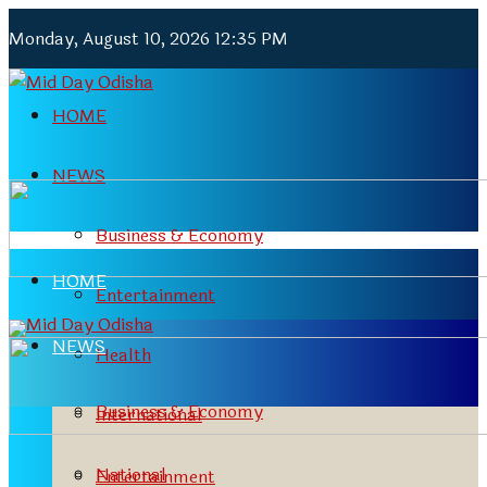
Monday, August 10, 2026 12:35 PM
HOME
NEWS
Business & Economy
HOME
Entertainment
NEWS
Health
Business & Economy
International
National
Entertainment