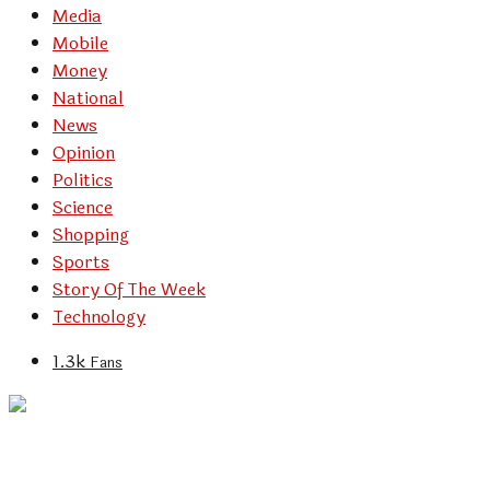
Media
Mobile
Money
National
News
Opinion
Politics
Science
Shopping
Sports
Story Of The Week
Technology
1.3k
Fans