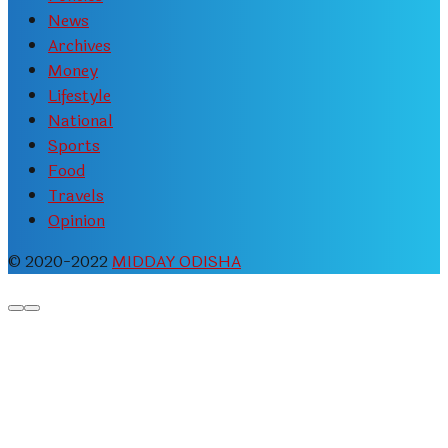
News
Archives
Money
Lifestyle
National
Sports
Food
Travels
Opinion
© 2020-2022
MIDDAY ODISHA