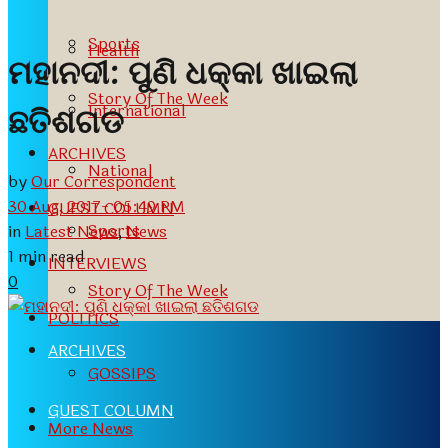
Sports
Health
ମହାନଦୀ: ପୁଣି ଧକ୍କା ଖାଇଲା
Story Of The Week
International
ଛତିଶଗଡ
ARCHIVES
National
by
Our Correspondent
30 Aug, 2017- 05:49 PM
GUEST COLUMN
Sports
in
Latest News
,
News
1 min read
INTERVIEWS
0
Story Of The Week
POLITICS
ARCHIVES
GOSSIPS
GUEST COLUMN
More News