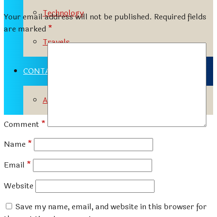
Technology
Your email address will not be published.
Required fields
are marked
*
Travels
CONTACT
Advertisement Tariff
Comment
*
Name
*
Email
*
Website
Save my name, email, and website in this browser for