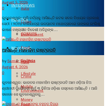
August 5, 2026
INTERVIEWS
0
Auto
ଭୁବନେଶ୍ୱର: ପୁଣି ଚର୍ଚ୍ଚାକୁ ଆସିଛନ୍ତି କଟକ ସଦର ବିଧାୟକ ପ୍ରକାଶ
POLITICS
Crime
ସେଠୀ । ୨୦୨୪ ବାଲିଯାତ୍ରା ଉଦଘାଟନ ମହୋତ୍ସବରେ ତାଙ୍କର ଇଂଲିଶ୍
ଭାଷଣ ମଞ୍ଚାସୀନ ବିଦେଶୀ ଅତିଥିଙ୍କ...
GOSSIPS
Environment
Food
More News
ଆସିଛନ୍ତି ମହାମହିମ ରାଷ୍ଟ୍ରପତି
Gadgets
by
Samar Pradhan
Auto
August 4, 2026
0
Lifestyle
Crime
ଭୁବନେଶ୍ୱର: ଭାରତର ମହାମହିମ ରାଷ୍ଟ୍ରପତି ଆମ ଓଡ଼ିଆ ଝିଅ
Mobile
ଶ୍ରୀମତୀ ଦ୍ରୌପଦୀ ମୁର୍ମୁ ୩ ଦିନିଆ ଓଡ଼ିଶା ଗସ୍ତରେ ଆସିଛନ୍ତି । ଆଜି
Environment
ସକାଳେ ସେ ଭୁବନେଶ୍ୱରରୁ...
Money
Food