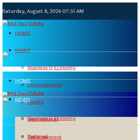
Saturday, August 8, 2026 07:51 AM
HOME
NEWS
Business & Economy
HOME
Entertainment
NEWS
Health
Business & Economy
International
National
Entertainment