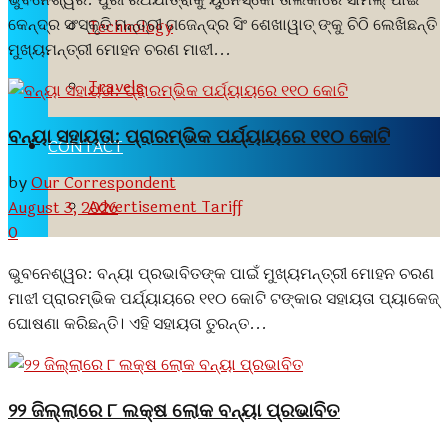
କେନ୍ଦ୍ର ସଂସ୍କୃତି ମନ୍ତ୍ରୀ ଗଜେନ୍ଦ୍ର ସିଂ ଶେଖାୱାତ୍ ଙ୍କୁ ଚିଠି ଲେଖିଛନ୍ତି
Technology
ମୁଖ୍ୟମନ୍ତ୍ରୀ ମୋହନ ଚରଣ ମାଝୀ...
Travels
ବନ୍ୟା ସହାୟତା: ପ୍ରାରମ୍ଭିକ ପର୍ଯ୍ୟାୟରେ ୧୧୦ କୋଟି
CONTACT
by
Our Correspondent
Advertisement Tariff
August 3, 2026
0
ଭୁବନେଶ୍ୱର: ବନ୍ୟା ପ୍ରଭାବିତଙ୍କ ପାଇଁ ମୁଖ୍ୟମନ୍ତ୍ରୀ ମୋହନ ଚରଣ
ମାଝୀ ପ୍ରାରମ୍ଭିକ ପର୍ଯ୍ୟାୟରେ ୧୧୦ କୋଟି ଟଙ୍କାର ସହାୟତା ପ୍ୟାକେଜ୍
ଘୋଷଣା କରିଛନ୍ତି। ଏହି ସହାୟତା ତୁରନ୍ତ...
୨୨ ଜିଲ୍ଲାରେ ୮ ଲକ୍ଷ ଲୋକ ବନ୍ୟା ପ୍ରଭାବିତ