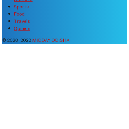
Sports
Food
Travels
Opinion
© 2020-2022
MIDDAY ODISHA