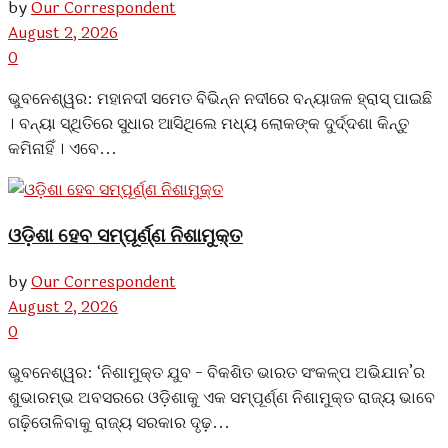
by
Our Correspondent
August 2, 2026
0
ଭୁବନେଶ୍ୱର: ମହାନଦୀ ସମେତ ବିଭିନ୍ନ ନଦୀରେ ବନ୍ୟାଜଳ ହ୍ରାସ୍ ପାଇଛି
। ବନ୍ୟା ସ୍ଥିତିରେ ସୁଧାର ଆସିଥିଲେ ମଧ୍ୟ ଲୋକଙ୍କ ଦୁର୍ଦ୍ଦଶା କିନ୍ତୁ
କମିନାହିଁ । ଏବେ...
ଓଡ଼ିଶା ହେବ ସମ୍ପୂର୍ଣ୍ଣ ନିଶାମୁକ୍ତ
by
Our Correspondent
August 2, 2026
0
ଭୁବନେଶ୍ୱର: ‘ନିଶାମୁକ୍ତ ଯୁବ - ବିକଶିତ ଭାରତ ସଂକଳ୍ପ ଅଭିଯାନ’ର
ଶୁଭାରମ୍ଭ ଅବସରରେ ଓଡ଼ିଶାକୁ ଏକ ସମ୍ପୂର୍ଣ୍ଣ ନିଶାମୁକ୍ତ ରାଜ୍ୟ ଭାବେ
ଗଢ଼ିତୋଳିବାକୁ ରାଜ୍ୟ ସରକାର ଦୃଢ଼...